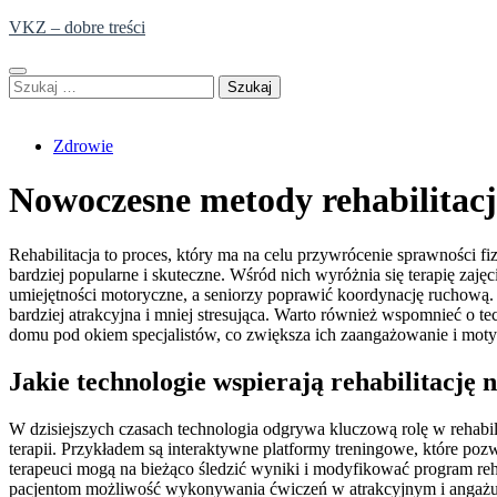
Skip
VKZ – dobre treści
to
content
Szukaj:
Zdrowie
Nowoczesne metody rehabilitacj
Rehabilitacja to proces, który ma na celu przywrócenie sprawności f
bardziej popularne i skuteczne. Wśród nich wyróżnia się terapię za
umiejętności motoryczne, a seniorzy poprawić koordynację ruchową. Ko
bardziej atrakcyjna i mniej stresująca. Warto również wspomnieć o t
domu pod okiem specjalistów, co zwiększa ich zaangażowanie i moty
Jakie technologie wspierają rehabilitację 
W dzisiejszych czasach technologia odgrywa kluczową rolę w rehabi
terapii. Przykładem są interaktywne platformy treningowe, które p
terapeuci mogą na bieżąco śledzić wyniki i modyfikować program reha
pacjentom możliwość wykonywania ćwiczeń w atrakcyjnym i angażują