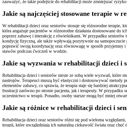
zauważyć, że takie podejście do rehabilitacji może zmniejszać ryzy
Jakie są najczęściej stosowane terapie w re
W rehabilitacji dzieci oraz seniorów stosuje się różnorodne terapie, 
która angażuje pacjentów w różnorodne działania dostosowane do ich
poprzez zabawę i interakcję z rówieśnikami. W przypadku seniorów t
kondycję fizyczną, ale także wpływają pozytywnie na samopoczucie p
poprawić swoją koordynację oraz równowagę w sposób przyjemny i ang
stawów podczas ćwiczeń w wodzie.
Jakie są wyzwania w rehabilitacji dzieci i
Rehabilitacja dzieci i seniorów niesie ze sobą wiele wyzwań, które 
nastrojów. Terapeuci muszą być elastyczni i dostosowywać metody p
elementów zabawy, co sprawia, że terapia staje się bardziej atrakcy
frustracji zarówno po stronie pacjenta, jak i terapeuty. W przypad
uczestnictwo w terapii. Ponadto, osoby starsze mogą być mniej otwar
Jakie są różnice w rehabilitacji dzieci i se
Rehabilitacja dzieci oraz seniorów różni się pod wieloma względam
terapii, które uwzględniają ich naturalną ciekawość świata oraz c