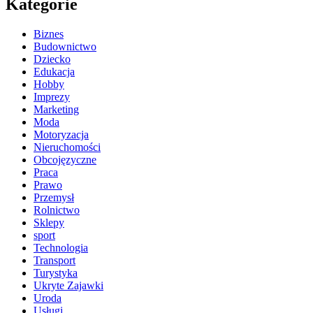
Kategorie
Biznes
Budownictwo
Dziecko
Edukacja
Hobby
Imprezy
Marketing
Moda
Motoryzacja
Nieruchomości
Obcojęzyczne
Praca
Prawo
Przemysł
Rolnictwo
Sklepy
sport
Technologia
Transport
Turystyka
Ukryte Zajawki
Uroda
Usługi