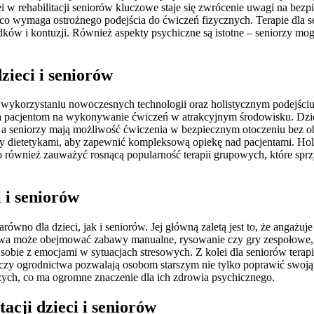
 w rehabilitacji seniorów kluczowe staje się zwrócenie uwagi na bezpi
 co wymaga ostrożnego podejścia do ćwiczeń fizycznych. Terapie dla
ków i kontuzji. Również aspekty psychiczne są istotne – seniorzy mogą 
zieci i seniorów
na wykorzystaniu nowoczesnych technologii oraz holistycznym podejściu
la pacjentom na wykonywanie ćwiczeń w atrakcyjnym środowisku. Dzięki 
 seniorzy mają możliwość ćwiczenia w bezpiecznym otoczeniu bez oba
 dietetykami, aby zapewnić kompleksową opiekę nad pacjentami. Holist
o również zauważyć rosnącą popularność terapii grupowych, które sprz
i i seniorów
 zarówno dla dzieci, jak i seniorów. Jej główną zaletą jest to, że anga
ciowa może obejmować zabawy manualne, rysowanie czy gry zespołowe, 
a sobie z emocjami w sytuacjach stresowych. Z kolei dla seniorów te
zy ogrodnictwa pozwalają osobom starszym nie tylko poprawić swoją ko
szych, co ma ogromne znaczenie dla ich zdrowia psychicznego.
acji dzieci i seniorów