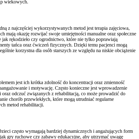
rup wiekowych.
Jedną z najczęściej wykorzystywanych metod jest terapia zajęciowa,
ach mają okazję rozwijać swoje umiejętności manualne oraz społeczne
jak rękodzieło czy ogrodnictwo, które nie tylko poprawiają
ementy tańca oraz ćwiczeń fizycznych. Dzięki temu pacjenci mogą
ólnie korzystna dla osób starszych ze względu na niskie obciążenie
blemem jest ich krótka zdolność do koncentracji oraz zmienność
zaangażowanie i motywację. Często konieczne jest wprowadzenie
i oraz odczuć związanych z rehabilitacją, co może prowadzić do
anie chorób przewlekłych, które mogą utrudniać regularne
h metod rehabilitacji.
Dzieci często wymagają bardziej dynamicznych i angażujących form
ie jak gry ruchowe czy zabawy edukacyjne, aby utrzymać uwagę