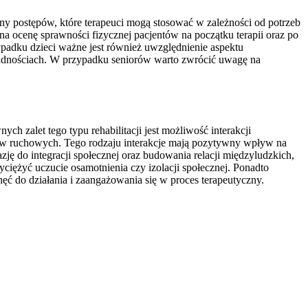
eny postępów, które terapeuci mogą stosować w zależności od potrzeb
na ocenę sprawności fizycznej pacjentów na początku terapii oraz po
padku dzieci ważne jest również uwzględnienie aspektu
rudnościach. W przypadku seniorów warto zwrócić uwagę na
ch zalet tego typu rehabilitacji jest możliwość interakcji
baw ruchowych. Tego rodzaju interakcje mają pozytywny wpływ na
ję do integracji społecznej oraz budowania relacji międzyludzkich,
iężyć uczucie osamotnienia czy izolacji społecznej. Ponadto
ć do działania i zaangażowania się w proces terapeutyczny.