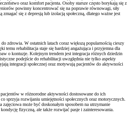
eczeństwo oraz komfort pacjenta. Osoby starsze często borykają się z
 seniorów powinny koncentrować się na poprawie równowagi, siły
zmagać się z depresją lub izolacją społeczną, dlatego ważne jest
 do zdrowia. W ostatnich latach coraz większą popularnością cieszy
temu rehabilitacja staje się bardziej angażująca i przyjemna dla
w o kontuzje. Kolejnym trendem jest integracja różnych dziedzin
yczne podejście do rehabilitacji uwzględnia nie tylko aspekty
yjają integracji społecznej oraz motywują pacjentów do aktywności
żuje pacjentów w różnorodne aktywności dostosowane do ich
co sprzyja rozwijaniu umiejętności społecznych oraz motorycznych.
rapia zajęciowa może być doskonałym sposobem na utrzymanie
ndycję fizyczną, ale także rozwijać pasje i zainteresowania.