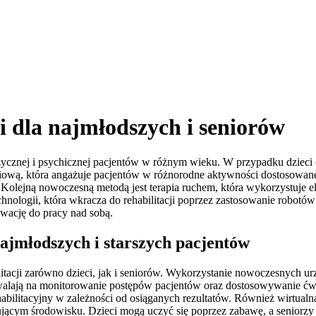
i dla najmłodszych i seniorów
izycznej i psychicznej pacjentów w różnym wieku. W przypadku dzieci o
jęciową, która angażuje pacjentów w różnorodne aktywności dostosowan
lejną nowoczesną metodą jest terapia ruchem, która wykorzystuje eleme
echnologii, która wkracza do rehabilitacji poprzez zastosowanie robot
wację do pracy nad sobą.
najmłodszych i starszych pacjentów
litacji zarówno dzieci, jak i seniorów. Wykorzystanie nowoczesnych u
ozwalają na monitorowanie postępów pacjentów oraz dostosowywanie ćw
bilitacyjny w zależności od osiąganych rezultatów. Również wirtualna 
cym środowisku. Dzieci mogą uczyć się poprzez zabawę, a seniorzy o