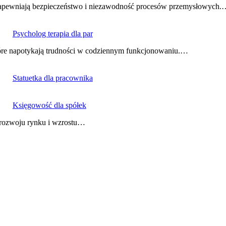
e zapewniają bezpieczeństwo i niezawodność procesów przemysłowych
Psycholog terapia dla par
które napotykają trudności w codziennym funkcjonowaniu.…
Statuetka dla pracownika
Księgowość dla spółek
ę rozwoju rynku i wzrostu…