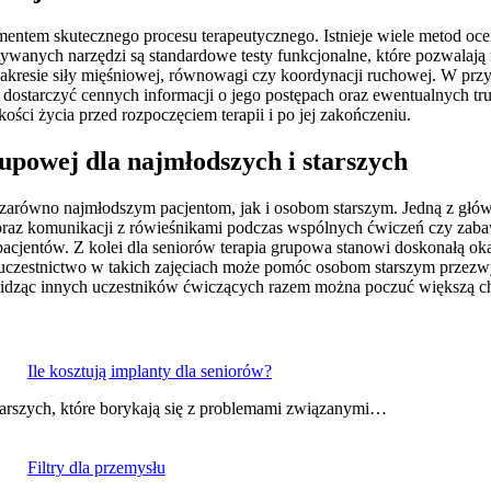
ementem skutecznego procesu terapeutycznego. Istnieje wiele metod oc
ywanych narzędzi są standardowe testy funkcjonalne, które pozwalają 
akresie siły mięśniowej, równowagi czy koordynacji ruchowej. W przy
 dostarczyć cennych informacji o jego postępach oraz ewentualnych t
ści życia przed rozpoczęciem terapii i po jej zakończeniu.
grupowej dla najmłodszych i starszych
i zarówno najmłodszym pacjentom, jak i osobom starszym. Jedną z główny
y oraz komunikacji z rówieśnikami podczas wspólnych ćwiczeń czy za
cjentów. Z kolei dla seniorów terapia grupowa stanowi doskonałą okaz
uczestnictwo w takich zajęciach może pomóc osobom starszym przezwyc
widząc innych uczestników ćwiczących razem można poczuć większą chę
Ile kosztują implanty dla seniorów?
tarszych, które borykają się z problemami związanymi…
Filtry dla przemysłu