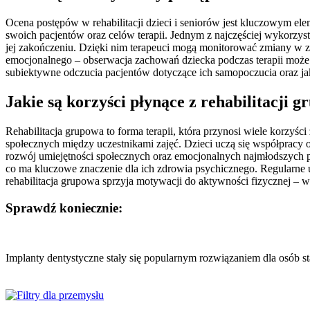
Ocena postępów w rehabilitacji dzieci i seniorów jest kluczowym el
swoich pacjentów oraz celów terapii. Jednym z najczęściej wykorzyst
jej zakończeniu. Dzięki nim terapeuci mogą monitorować zmiany w z
emocjonalnego – obserwacja zachowań dziecka podczas terapii może
subiektywne odczucia pacjentów dotyczące ich samopoczucia oraz jako
Jakie są korzyści płynące z rehabilitacji 
Rehabilitacja grupowa to forma terapii, która przynosi wiele korzyśc
społecznych między uczestnikami zajęć. Dzieci uczą się współprac
rozwój umiejętności społecznych oraz emocjonalnych najmłodszych pa
co ma kluczowe znaczenie dla ich zdrowia psychicznego. Regularne 
rehabilitacja grupowa sprzyja motywacji do aktywności fizycznej – 
Sprawdź koniecznie:
Nawigacja
wpisu
Implanty dentystyczne stały się popularnym rozwiązaniem dla osób s