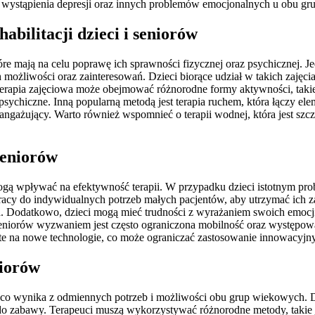
ko wystąpienia depresji oraz innych problemów emocjonalnych u obu g
habilitacji dzieci i seniorów
które mają na celu poprawę ich sprawności fizycznej oraz psychicznej. 
 możliwości oraz zainteresowań. Dzieci biorące udział w takich zajęci
erapia zajęciowa może obejmować różnorodne formy aktywności, takie 
sychiczne. Inną popularną metodą jest terapia ruchem, która łączy el
ażujący. Warto również wspomnieć o terapii wodnej, która jest szczeg
 seniorów
mogą wpływać na efektywność terapii. W przypadku dzieci istotnym pro
racy do indywidualnych potrzeb małych pacjentów, aby utrzymać ich 
jna. Dodatkowo, dzieci mogą mieć trudności z wyrażaniem swoich emocj
ku seniorów wyzwaniem jest często ograniczona mobilność oraz występow
te na nowe technologie, co może ograniczać zastosowanie innowacyjnyc
niorów
i, co wynika z odmiennych potrzeb i możliwości obu grup wiekowych. 
hęć do zabawy. Terapeuci muszą wykorzystywać różnorodne metody, tak