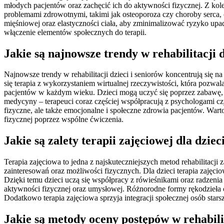
młodych pacjentów oraz zachęcić ich do aktywności fizycznej. Z kolei
problemami zdrowotnymi, takimi jak osteoporoza czy choroby serca,
mięśniowej oraz elastyczności ciała, aby zminimalizować ryzyko upad
włączenie elementów społecznych do terapii.
Jakie są najnowsze trendy w rehabilitacji d
Najnowsze trendy w rehabilitacji dzieci i seniorów koncentrują się 
się terapia z wykorzystaniem wirtualnej rzeczywistości, która pozwa
pacjentów w każdym wieku. Dzieci mogą uczyć się poprzez zabawę, a
medycyny – terapeuci coraz częściej współpracują z psychologami czy
fizyczne, ale także emocjonalne i społeczne zdrowia pacjentów. Wart
fizycznej poprzez wspólne ćwiczenia.
Jakie są zalety terapii zajęciowej dla dziec
Terapia zajęciowa to jedna z najskuteczniejszych metod rehabilitacji
zainteresowań oraz możliwości fizycznych. Dla dzieci terapia zaję
Dzięki temu dzieci uczą się współpracy z rówieśnikami oraz radzeni
aktywności fizycznej oraz umysłowej. Różnorodne formy rękodzieła c
Dodatkowo terapia zajęciowa sprzyja integracji społecznej osób star
Jakie są metody oceny postępów w rehabilit