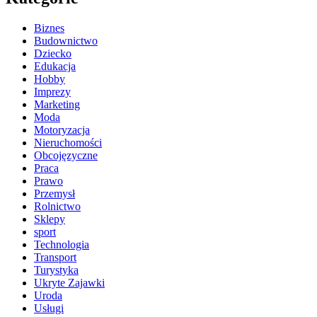
Biznes
Budownictwo
Dziecko
Edukacja
Hobby
Imprezy
Marketing
Moda
Motoryzacja
Nieruchomości
Obcojęzyczne
Praca
Prawo
Przemysł
Rolnictwo
Sklepy
sport
Technologia
Transport
Turystyka
Ukryte Zajawki
Uroda
Usługi