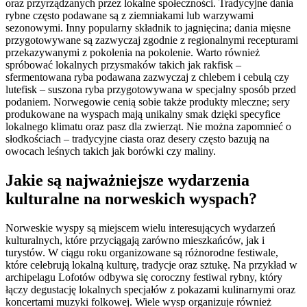
oraz przyrządzanych przez lokalne społeczności. Tradycyjne dania
rybne często podawane są z ziemniakami lub warzywami
sezonowymi. Inny popularny składnik to jagnięcina; dania mięsne
przygotowywane są zazwyczaj zgodnie z regionalnymi recepturami
przekazywanymi z pokolenia na pokolenie. Warto również
spróbować lokalnych przysmaków takich jak rakfisk –
sfermentowana ryba podawana zazwyczaj z chlebem i cebulą czy
lutefisk – suszona ryba przygotowywana w specjalny sposób przed
podaniem. Norwegowie cenią sobie także produkty mleczne; sery
produkowane na wyspach mają unikalny smak dzięki specyfice
lokalnego klimatu oraz pasz dla zwierząt. Nie można zapomnieć o
słodkościach – tradycyjne ciasta oraz desery często bazują na
owocach leśnych takich jak borówki czy maliny.
Jakie są najważniejsze wydarzenia
kulturalne na norweskich wyspach?
Norweskie wyspy są miejscem wielu interesujących wydarzeń
kulturalnych, które przyciągają zarówno mieszkańców, jak i
turystów. W ciągu roku organizowane są różnorodne festiwale,
które celebrują lokalną kulturę, tradycje oraz sztukę. Na przykład w
archipelagu Lofotów odbywa się coroczny festiwal rybny, który
łączy degustację lokalnych specjałów z pokazami kulinarnymi oraz
koncertami muzyki folkowej. Wiele wysp organizuje również