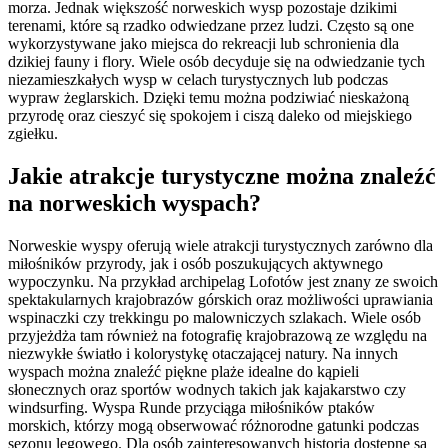
morza. Jednak większość norweskich wysp pozostaje dzikimi
terenami, które są rzadko odwiedzane przez ludzi. Często są one
wykorzystywane jako miejsca do rekreacji lub schronienia dla
dzikiej fauny i flory. Wiele osób decyduje się na odwiedzanie tych
niezamieszkałych wysp w celach turystycznych lub podczas
wypraw żeglarskich. Dzięki temu można podziwiać nieskażoną
przyrodę oraz cieszyć się spokojem i ciszą daleko od miejskiego
zgiełku.
Jakie atrakcje turystyczne można znaleźć
na norweskich wyspach?
Norweskie wyspy oferują wiele atrakcji turystycznych zarówno dla
miłośników przyrody, jak i osób poszukujących aktywnego
wypoczynku. Na przykład archipelag Lofotów jest znany ze swoich
spektakularnych krajobrazów górskich oraz możliwości uprawiania
wspinaczki czy trekkingu po malowniczych szlakach. Wiele osób
przyjeżdża tam również na fotografię krajobrazową ze względu na
niezwykłe światło i kolorystykę otaczającej natury. Na innych
wyspach można znaleźć piękne plaże idealne do kąpieli
słonecznych oraz sportów wodnych takich jak kajakarstwo czy
windsurfing. Wyspa Runde przyciąga miłośników ptaków
morskich, którzy mogą obserwować różnorodne gatunki podczas
sezonu lęgowego. Dla osób zainteresowanych historią dostępne są