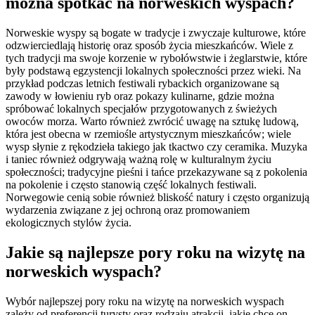
można spotkać na norweskich wyspach?
Norweskie wyspy są bogate w tradycje i zwyczaje kulturowe, które
odzwierciedlają historię oraz sposób życia mieszkańców. Wiele z
tych tradycji ma swoje korzenie w rybołówstwie i żeglarstwie, które
były podstawą egzystencji lokalnych społeczności przez wieki. Na
przykład podczas letnich festiwali rybackich organizowane są
zawody w łowieniu ryb oraz pokazy kulinarne, gdzie można
spróbować lokalnych specjałów przygotowanych z świeżych
owoców morza. Warto również zwrócić uwagę na sztukę ludową,
która jest obecna w rzemiośle artystycznym mieszkańców; wiele
wysp słynie z rękodzieła takiego jak tkactwo czy ceramika. Muzyka
i taniec również odgrywają ważną rolę w kulturalnym życiu
społeczności; tradycyjne pieśni i tańce przekazywane są z pokolenia
na pokolenie i często stanowią część lokalnych festiwali.
Norwegowie cenią sobie również bliskość natury i często organizują
wydarzenia związane z jej ochroną oraz promowaniem
ekologicznych stylów życia.
Jakie są najlepsze pory roku na wizytę na
norweskich wyspach?
Wybór najlepszej pory roku na wizytę na norweskich wyspach
zależy od preferencji turysty oraz rodzaju atrakcji, jakie chce on