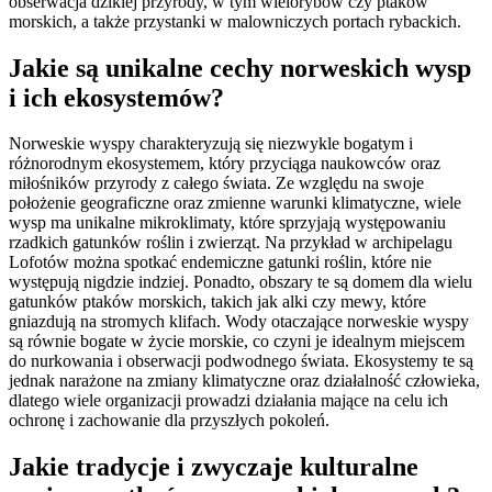
obserwacja dzikiej przyrody, w tym wielorybów czy ptaków
morskich, a także przystanki w malowniczych portach rybackich.
Jakie są unikalne cechy norweskich wysp
i ich ekosystemów?
Norweskie wyspy charakteryzują się niezwykle bogatym i
różnorodnym ekosystemem, który przyciąga naukowców oraz
miłośników przyrody z całego świata. Ze względu na swoje
położenie geograficzne oraz zmienne warunki klimatyczne, wiele
wysp ma unikalne mikroklimaty, które sprzyjają występowaniu
rzadkich gatunków roślin i zwierząt. Na przykład w archipelagu
Lofotów można spotkać endemiczne gatunki roślin, które nie
występują nigdzie indziej. Ponadto, obszary te są domem dla wielu
gatunków ptaków morskich, takich jak alki czy mewy, które
gniazdują na stromych klifach. Wody otaczające norweskie wyspy
są równie bogate w życie morskie, co czyni je idealnym miejscem
do nurkowania i obserwacji podwodnego świata. Ekosystemy te są
jednak narażone na zmiany klimatyczne oraz działalność człowieka,
dlatego wiele organizacji prowadzi działania mające na celu ich
ochronę i zachowanie dla przyszłych pokoleń.
Jakie tradycje i zwyczaje kulturalne