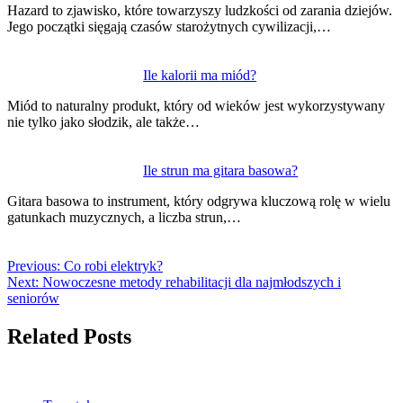
Hazard to zjawisko, które towarzyszy ludzkości od zarania dziejów.
Jego początki sięgają czasów starożytnych cywilizacji,…
Ile kalorii ma miód?
Miód to naturalny produkt, który od wieków jest wykorzystywany
nie tylko jako słodzik, ale także…
Ile strun ma gitara basowa?
Gitara basowa to instrument, który odgrywa kluczową rolę w wielu
gatunkach muzycznych, a liczba strun,…
Previous:
Co robi elektryk?
Next:
Nowoczesne metody rehabilitacji dla najmłodszych i
seniorów
Related Posts