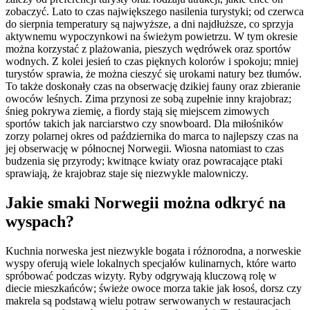
zobaczyć. Lato to czas największego nasilenia turystyki; od czerwca
do sierpnia temperatury są najwyższe, a dni najdłuższe, co sprzyja
aktywnemu wypoczynkowi na świeżym powietrzu. W tym okresie
można korzystać z plażowania, pieszych wędrówek oraz sportów
wodnych. Z kolei jesień to czas pięknych kolorów i spokoju; mniej
turystów sprawia, że można cieszyć się urokami natury bez tłumów.
To także doskonały czas na obserwację dzikiej fauny oraz zbieranie
owoców leśnych. Zima przynosi ze sobą zupełnie inny krajobraz;
śnieg pokrywa ziemię, a fiordy stają się miejscem zimowych
sportów takich jak narciarstwo czy snowboard. Dla miłośników
zorzy polarnej okres od października do marca to najlepszy czas na
jej obserwację w północnej Norwegii. Wiosna natomiast to czas
budzenia się przyrody; kwitnące kwiaty oraz powracające ptaki
sprawiają, że krajobraz staje się niezwykle malowniczy.
Jakie smaki Norwegii można odkryć na
wyspach?
Kuchnia norweska jest niezwykle bogata i różnorodna, a norweskie
wyspy oferują wiele lokalnych specjałów kulinarnych, które warto
spróbować podczas wizyty. Ryby odgrywają kluczową rolę w
diecie mieszkańców; świeże owoce morza takie jak łosoś, dorsz czy
makrela są podstawą wielu potraw serwowanych w restauracjach