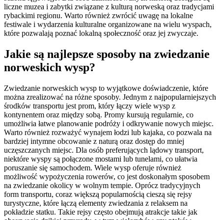
liczne muzea i zabytki związane z kulturą norweską oraz tradycjami
rybackimi regionu. Warto również zwrócić uwagę na lokalne
festiwale i wydarzenia kulturalne organizowane na wielu wyspach,
które pozwalają poznać lokalną społeczność oraz jej zwyczaje.
Jakie są najlepsze sposoby na zwiedzanie
norweskich wysp?
Zwiedzanie norweskich wysp to wyjątkowe doświadczenie, które
można zrealizować na różne sposoby. Jednym z najpopularniejszych
środków transportu jest prom, który łączy wiele wysp z
kontynentem oraz między sobą. Promy kursują regularnie, co
umożliwia łatwe planowanie podróży i odkrywanie nowych miejsc.
Warto również rozważyć wynajem łodzi lub kajaka, co pozwala na
bardziej intymne obcowanie z naturą oraz dostęp do mniej
uczęszczanych miejsc. Dla osób preferujących lądowy transport,
niektóre wyspy są połączone mostami lub tunelami, co ułatwia
poruszanie się samochodem. Wiele wysp oferuje również
możliwość wypożyczenia rowerów, co jest doskonałym sposobem
na zwiedzanie okolicy w wolnym tempie. Oprócz tradycyjnych
form transportu, coraz większą popularnością cieszą się rejsy
turystyczne, które łączą elementy zwiedzania z relaksem na
pokładzie statku. Takie rejsy często obejmują atrakcje takie jak