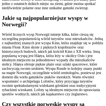
jedno z ostatnich dzikich miejsc na ziemi, gdzie można spotkać
niedźwiedzie polarne oraz inne unikalne gatunki zwierząt.
Jakie są najpopularniejsze wyspy w
Norwegii?
Wśród licznych wysp Norwegii istnieje kilka, które cieszą się
szczególną popularnością wśród turystów oraz mieszkańców. Jedną
z najbardziej znanych jest wyspa Kinn, która znajduje się w pobliżu
miasta Florø. Kinn słynie z pięknych krajobrazów oraz
historycznych budowli, takich jak kościół Kinn z XII wieku. Inną
popularną wyspą jest Håøya, która leży w okolicy Oslo i jest
idealnym miejscem na jednodniowe wypady dla mieszkańców
stolicy. Håøya oferuje piękne plaże oraz szlaki spacerowe, które
zachwycają swoim urokiem. Wyspa Runde to kolejny znany punkt
na mapie Norwegii, szczególnie wśród ornitologów, ponieważ jest
domem dla wielu gatunków ptaków morskich. Warto również
wspomnieć o archipelagu Lofotów, który przyciąga turystów
swoimi spektakularnymi widokami górskimi oraz tradycyjnymi
rybackimi wioskami. Lofoty są idealnym miejscem do uprawiania
sportów wodnych, takich jak kajakarstwo czy żeglarstwo.
Czy wszystkie norweskie wyspy są