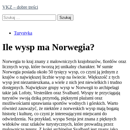
Skip
VKZ – dobre treści
to
Szukaj:
content
Turystyka
Ile wysp ma Norwegia?
Norwegia to kraj znany z malowniczych krajobrazów, fiordów oraz
licznych wysp, które tworzą jej unikalny charakter. W sumie
Norwegia posiada około 50 tysięcy wysp, co czyni ją jednym z
krajów o największej liczbie wysp na świecie. Większość z tych
wysp jest niezamieszkana, a wiele z nich jest niewielkich i trudno
dostępnych. Największe grupy wysp w Norwegii to archipelagi
takie jak Lofoty, Vesterålen oraz Svalbard. Wyspy te przyciągają
turystów swoją dziką przyrodą, pięknymi plażami oraz
możliwościami uprawiania sportów wodnych i górskich. Warto
również zauważyć, że niektóre z norweskich wysp mają bogatą
historię i kulturę, co czyni je interesującymi miejscami do
odwiedzenia. Na przykład, wyspa Senja jest znana z pięknych
widoków oraz szlaków turystycznych, które prowadzą przez
malownicze tereny. Z kolei archipelag Svalbard jest znany jako