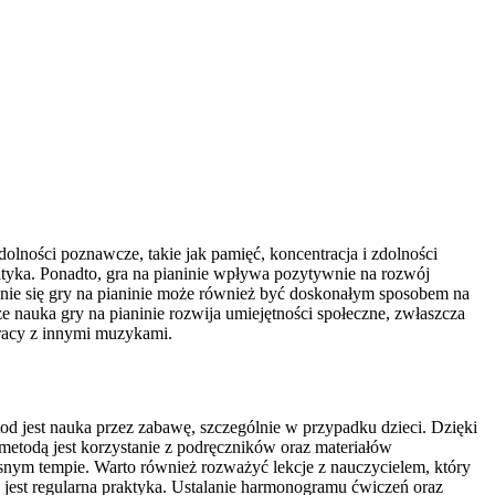
dolności poznawcze, takie jak pamięć, koncentracja i zdolności
ematyka. Ponadto, gra na pianinie wpływa pozytywnie na rozwój
nie się gry na pianinie może również być doskonałym sposobem na
e nauka gry na pianinie rozwija umiejętności społeczne, zwłaszcza
racy z innymi muzykami.
tod jest nauka przez zabawę, szczególnie w przypadku dzieci. Dzięki
todą jest korzystanie z podręczników oraz materiałów
łasnym tempie. Warto również rozważyć lekcje z nauczycielem, który
est regularna praktyka. Ustalanie harmonogramu ćwiczeń oraz