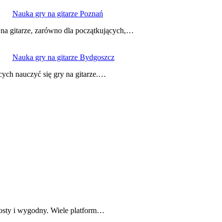
Nauka gry na gitarze Poznań
y na gitarze, zarówno dla początkujących,…
Nauka gry na gitarze Bydgoszcz
cych nauczyć się gry na gitarze.…
prosty i wygodny. Wiele platform…