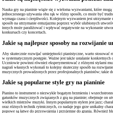
Nauka gry na pianinie wiąże się z wieloma wyzwaniami, które mogą 
jednoczesnego używania obu rąk w różny sposób, co może być trudne 
wymaga czasu i cierpliwości. Kolejnym wyzwaniem jest utrzymanie mo
sposób na utrzymanie entuzjazmu poprzez wybór ulubionych utworów 
innych może paraliżować i wpływać negatywnie na wykonanie utworu.
konkursach czy koncertach.
Jakie są najlepsze sposoby na rozwijanie u
Aby skutecznie rozwijać umiejętności pianistyczne, warto stosować 
w systematycznym postępie. Ważne jest także ustalanie konkretnych 
Uczniowie powinni również eksperymentować z różnymi stylami muzy
nagrań własnych wykonań to kolejny skuteczny sposób na rozwijanie 
muzycznych prowadzonych przez profesjonalnych pianistów; takie d
Jakie są popularne style gry na pianinie
Pianino to instrument o niezwykle bogatym brzmieniu i wszechstronno
gatunków muzycznych związanych z grą na pianinie; obejmuje on utwo
wielkich mistrzów muzyki. Innym popularnym stylem jest jazz; chara
oraz różnych technik rytmicznych, co nadaje jego grze unikalny char
popowe są łatwe do przyswojenia i przyjemne do grania. Również blu