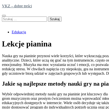
Skip
VKZ – dobre treści
to
content
Szukaj:
Edukacja
Lekcje pianina
Nauka gry na pianinie przynosi wiele korzyści, które wykraczają poza
analityczne. Dzieci, które uczą się grać na tym instrumencie, częst
emocjonalny. Muzyka ma moc wyrażania uczuć i emocji, co pozwala 
redukcję stresu. W chwilach napięcia czy niepokoju, gra na instrume
gdy uczniowie biorą udział w zajęciach grupowych lub występach. 
Jakie są najlepsze metody nauki gry na pia
Wybór odpowiedniej metody nauki gry na pianinie jest kluczowy dla os
grom muzycznym oraz prostym ćwiczeniom można wprowadzić młodych
edukacyjnych dostępnych w internecie. Wiele osób decyduje się także
może dostosować program do indywidualnych potrzeb ucznia oraz po