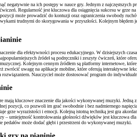
nąć negatywnie na ich postępy w nauce gry. Jednym z najczęstszych pr
 ćwiczeń. Regularność jest kluczowa dla osiągnięcia sukcesu w grze na
pozycji może prowadzić do kontuzji oraz ograniczenia swobody ruchów.
 nawykami trudnymi do skorygowania w przyszłości. Kolejnym błędem j
ianinie
aczenie dla efektywności procesu edukacyjnego. W dzisiejszych czas
opularniejszych źródeł są podręczniki i zeszyty ćwiczeń, które oferuj
i muzycznej. Kolejnym cennym źródłem są platformy internetowe, które
ż zwrócić uwagę na aplikacje mobilne, które oferują interaktywne lek
ym rozwiązaniem. Nauczyciel może dostosować program do indywidualn
ninie
óre mają kluczowe znaczenie dla jakości wykonywanej muzyki. Jedną z
nej pozycji, co pozwoli im grać swobodnie i bez nadmiernego napięcia
 grze wyrazistości i emocji. Kolejną istotną techniką jest gra akord
 – umiejętność kontrolowania głośności dźwięków jest kluczowa dla
e pedałów może dodać głębi i przestrzeni do wykonywanej muzyki.
ki gry na pianinie