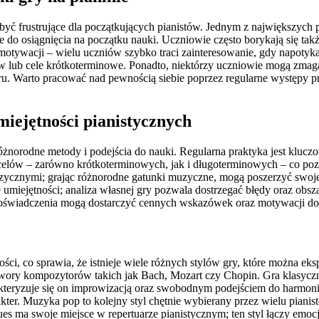
być frustrujące dla początkujących pianistów. Jednym z największych
do osiągnięcia na początku nauki. Uczniowie często borykają się takż
tywacji – wielu uczniów szybko traci zainteresowanie, gdy napotyka 
lub cele krótkoterminowe. Ponadto, niektórzy uczniowie mogą zmagać
 Warto pracować nad pewnością siebie poprzez regularne występy prz
miejętności pianistycznych
różnorodne metody i podejścia do nauki. Regularna praktyka jest kluc
celów – zarówno krótkoterminowych, jak i długoterminowych – co pozwa
cznymi; grając różnorodne gatunki muzyczne, mogą poszerzyć swoje h
umiejętności; analiza własnej gry pozwala dostrzegać błędy oraz obsz
oświadczenia mogą dostarczyć cennych wskazówek oraz motywacji do d
ści, co sprawia, że istnieje wiele różnych stylów gry, które można ek
ry kompozytorów takich jak Bach, Mozart czy Chopin. Gra klasyczna k
kteryzuje się on improwizacją oraz swobodnym podejściem do harmonii
akter. Muzyka pop to kolejny styl chętnie wybierany przez wielu piani
es ma swoje miejsce w repertuarze pianistycznym; ten styl łączy emo