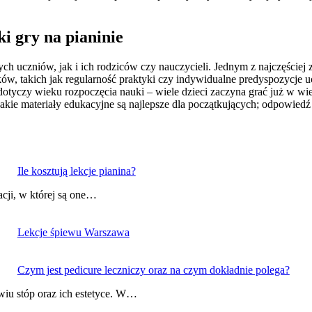
ki gry na pianinie
h uczniów, jak i ich rodziców czy nauczycieli. Jednym z najczęściej 
w, takich jak regularność praktyki czy indywidualne predyspozycje u
yczy wieku rozpoczęcia nauki – wiele dzieci zaczyna grać już w wie
 jakie materiały edukacyjne są najlepsze dla początkujących; odpowiedź
Ile kosztują lekcje pianina?
acji, w której są one…
Lekcje śpiewu Warszawa
Czym jest pedicure leczniczy oraz na czym dokładnie polega?
owiu stóp oraz ich estetyce. W…