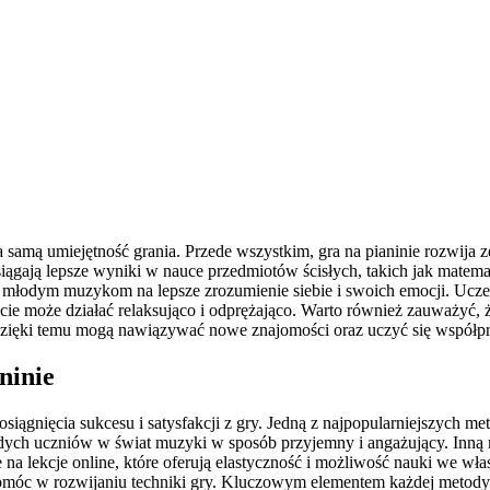
 samą umiejętność grania. Przede wszystkim, gra na pianinie rozwija z
o osiągają lepsze wyniki w nauce przedmiotów ścisłych, takich jak mat
młodym muzykom na lepsze zrozumienie siebie i swoich emocji. Ucze
ncie może działać relaksująco i odprężająco. Warto również zauważyć, ż
Dzięki temu mogą nawiązywać nowe znajomości oraz uczyć się współp
ninie
iągnięcia sukcesu i satysfakcji z gry. Jedną z najpopularniejszych me
 uczniów w świat muzyki w sposób przyjemny i angażujący. Inną me
 na lekcje online, które oferują elastyczność i możliwość nauki we w
móc w rozwijaniu techniki gry. Kluczowym elementem każdej metody j