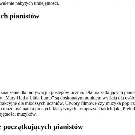
walenie nabytych umiejętności.
ych pianistów
aczenie dla motywacji i postępów ucznia. Dla początkujących pianist
 czy „Mary Had a Little Lamb” są doskonałym punktem wyjścia dla osó
trakcyjne dla młodszych uczniów. Utwory filmowe czy muzyka pop częs
m może być nauka prostych klasycznych kompozycji takich jak „Prelud
iejętności muzyków.
ez początkujących pianistów