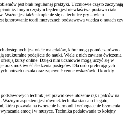
oblemów jest brak regularnej praktyki. Uczniowie często zaczynają
 pianinie. Innym częstym błędem jest niewłaściwa postawa ciała
 Ważne jest także skupienie się na technice gry – wielu
est ignorowanie teorii muzycznej; podstawowa wiedza o nutach czy
ach dostępnych jest wiele materiałów, które mogą pomóc zarówno
ą strukturalne podejście do nauki. Wiele z nich zawiera ćwiczenia
 oferują kursy online. Dzięki nim uczniowie mogą uczyć się w
cje oraz możliwość śledzenia postępów. Dla osób preferujących
ych potrzeb ucznia oraz zapewnić cenne wskazówki i korekty.
 podstawowych technik jest prawidłowe ułożenie rąk i palców na
. Ważnym aspektem jest również technika staccato i legato;
ami, która pozwala na tworzenie harmonii i wzbogacenie brzmienia
 wyrażania emocji w muzyce. Technika pedałowania to kolejny