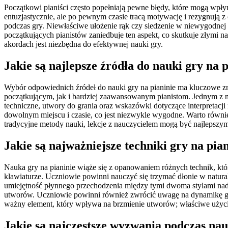
Początkowi pianiści często popełniają pewne błędy, które mogą wpły
entuzjastycznie, ale po pewnym czasie tracą motywację i rezygnują z
podczas gry. Niewłaściwe ułożenie rąk czy siedzenie w niewygodnej 
początkujących pianistów zaniedbuje ten aspekt, co skutkuje złymi
akordach jest niezbędna do efektywnej nauki gry.
Jakie są najlepsze źródła do nauki gry na p
Wybór odpowiednich źródeł do nauki gry na pianinie ma kluczowe zn
początkującym, jak i bardziej zaawansowanym pianistom. Jednym z najp
techniczne, utwory do grania oraz wskazówki dotyczące interpretacj
dowolnym miejscu i czasie, co jest niezwykle wygodne. Warto równie
tradycyjne metody nauki, lekcje z nauczycielem mogą być najlepsz
Jakie są najważniejsze techniki gry na pia
Nauka gry na pianinie wiąże się z opanowaniem różnych technik, kt
klawiaturze. Uczniowie powinni nauczyć się trzymać dłonie w natural
umiejętność płynnego przechodzenia między tymi dwoma stylami nadaje
utworów. Uczniowie powinni również zwrócić uwagę na dynamikę gry
ważny element, który wpływa na brzmienie utworów; właściwe użyci
Jakie są najczęstsze wyzwania podczas nau