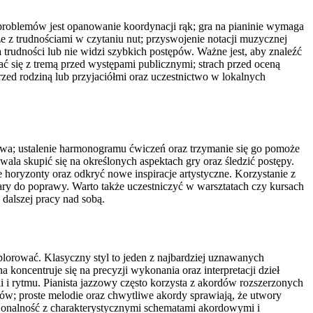
 problemów jest opanowanie koordynacji rąk; gra na pianinie wymaga
e z trudnościami w czytaniu nut; przyswojenie notacji muzycznej
trudności lub nie widzi szybkich postępów. Ważne jest, aby znaleźć
 się z tremą przed występami publicznymi; strach przed oceną
ed rodziną lub przyjaciółmi oraz uczestnictwo w lokalnych
zowa; ustalenie harmonogramu ćwiczeń oraz trzymanie się go pomoże
la skupić się na określonych aspektach gry oraz śledzić postępy.
oryzonty oraz odkryć nowe inspiracje artystyczne. Korzystanie z
ary do poprawy. Warto także uczestniczyć w warsztatach czy kursach
alszej pracy nad sobą.
splorować. Klasyczny styl to jeden z najbardziej uznawanych
oncentruje się na precyzji wykonania oraz interpretacji dzieł
 i rytmu. Pianista jazzowy często korzysta z akordów rozszerzonych
stów; proste melodie oraz chwytliwe akordy sprawiają, że utwory
cjonalność z charakterystycznymi schematami akordowymi i