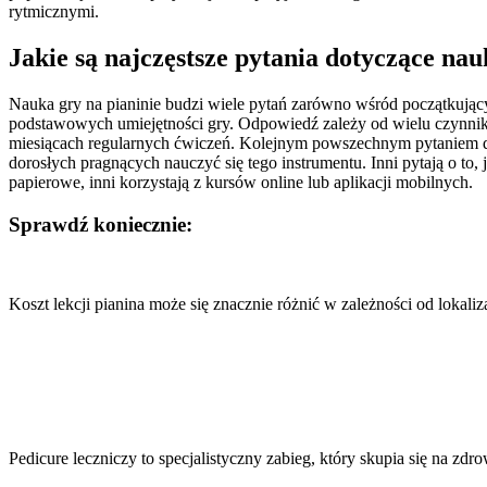
rytmicznymi.
Jakie są najczęstsze pytania dotyczące nau
Nauka gry na pianinie budzi wiele pytań zarówno wśród początkującyc
podstawowych umiejętności gry. Odpowiedź zależy od wielu czynnikó
miesiącach regularnych ćwiczeń. Kolejnym powszechnym pytaniem dot
dorosłych pragnących nauczyć się tego instrumentu. Inni pytają o to,
papierowe, inni korzystają z kursów online lub aplikacji mobilnych.
Sprawdź koniecznie:
Nawigacja
wpisu
Koszt lekcji pianina może się znacznie różnić w zależności od lokaliz
Pedicure leczniczy to specjalistyczny zabieg, który skupia się na zdr