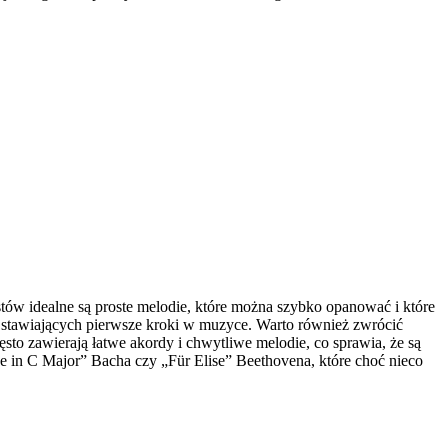
ów idealne są proste melodie, które można szybko opanować i które
b stawiających pierwsze kroki w muzyce. Warto również zwrócić
to zawierają łatwe akordy i chwytliwe melodie, co sprawia, że są
e in C Major” Bacha czy „Für Elise” Beethovena, które choć nieco