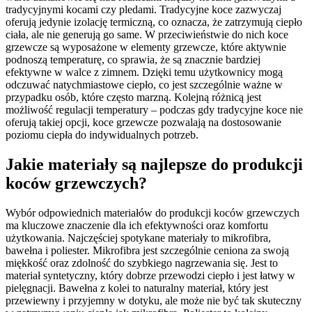
tradycyjnymi kocami czy pledami. Tradycyjne koce zazwyczaj
oferują jedynie izolację termiczną, co oznacza, że zatrzymują ciepło
ciała, ale nie generują go same. W przeciwieństwie do nich koce
grzewcze są wyposażone w elementy grzewcze, które aktywnie
podnoszą temperaturę, co sprawia, że są znacznie bardziej
efektywne w walce z zimnem. Dzięki temu użytkownicy mogą
odczuwać natychmiastowe ciepło, co jest szczególnie ważne w
przypadku osób, które często marzną. Kolejną różnicą jest
możliwość regulacji temperatury – podczas gdy tradycyjne koce nie
oferują takiej opcji, koce grzewcze pozwalają na dostosowanie
poziomu ciepła do indywidualnych potrzeb.
Jakie materiały są najlepsze do produkcji
koców grzewczych?
Wybór odpowiednich materiałów do produkcji koców grzewczych
ma kluczowe znaczenie dla ich efektywności oraz komfortu
użytkowania. Najczęściej spotykane materiały to mikrofibra,
bawełna i poliester. Mikrofibra jest szczególnie ceniona za swoją
miękkość oraz zdolność do szybkiego nagrzewania się. Jest to
materiał syntetyczny, który dobrze przewodzi ciepło i jest łatwy w
pielęgnacji. Bawełna z kolei to naturalny materiał, który jest
przewiewny i przyjemny w dotyku, ale może nie być tak skuteczny