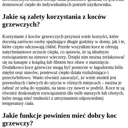
dostosować ciepło do indywidualnych potrzeb użytkownika.
Jakie są zalety korzystania z koców
grzewczych?
Korzystanie z koców grzewczych przynosi wiele korzyści, które
docenią zarówno osoby spędzające długie godziny w domu, jak i te,
które często odczuwają chłód. Przede wszystkim koce te oferują
natychmiastowe uczucie ciepła, co sprawia, że są idealnym
rozwiązaniem na zimowe wieczory. Dzięki nim można zrelaksować
się na kanapie z książką lub filmem bez obaw o marznięcie.
Dodatkowo koce grzewcze mogą być pomocne w łagodzeniu bólu
mięśni oraz stawów, ponieważ ciepło działa rozluźniająco i
przeciwbólowo. Warto również zauważyć, że wiele modeli jest
przenośnych i łatwych do użycia w różnych miejscach – można je
zabrać ze sobą do sypialni, na taras czy nawet w podróż. Koce te są
również doskonałym rozwiązaniem dla osób starszych lub chorych,
które mogą mieć trudności z utrzymaniem odpowiedniej
temperatury ciała.
Jakie funkcje powinien mieć dobry koc
grzewczy?