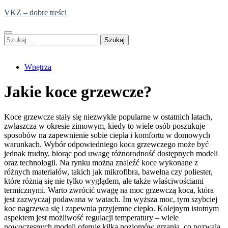
Skip
VKZ – dobre treści
to
content
Szukaj:
Wnętrza
Jakie koce grzewcze?
Koce grzewcze stały się niezwykle popularne w ostatnich latach,
zwłaszcza w okresie zimowym, kiedy to wiele osób poszukuje
sposobów na zapewnienie sobie ciepła i komfortu w domowych
warunkach. Wybór odpowiedniego koca grzewczego może być
jednak trudny, biorąc pod uwagę różnorodność dostępnych modeli
oraz technologii. Na rynku można znaleźć koce wykonane z
różnych materiałów, takich jak mikrofibra, bawełna czy poliester,
które różnią się nie tylko wyglądem, ale także właściwościami
termicznymi. Warto zwrócić uwagę na moc grzewczą koca, która
jest zazwyczaj podawana w watach. Im wyższa moc, tym szybciej
koc nagrzewa się i zapewnia przyjemne ciepło. Kolejnym istotnym
aspektem jest możliwość regulacji temperatury – wiele
nowoczesnych modeli oferuje kilka poziomów grzania, co pozwala