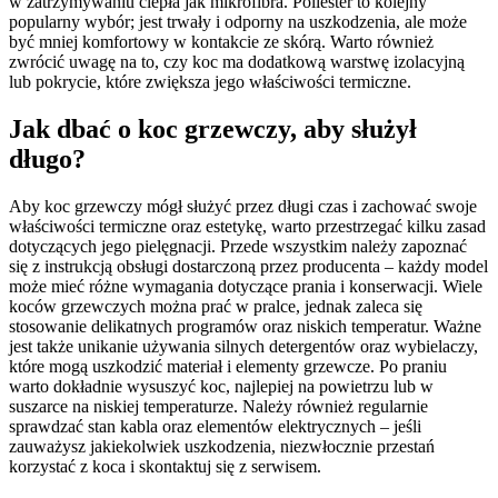
w zatrzymywaniu ciepła jak mikrofibra. Poliester to kolejny
popularny wybór; jest trwały i odporny na uszkodzenia, ale może
być mniej komfortowy w kontakcie ze skórą. Warto również
zwrócić uwagę na to, czy koc ma dodatkową warstwę izolacyjną
lub pokrycie, które zwiększa jego właściwości termiczne.
Jak dbać o koc grzewczy, aby służył
długo?
Aby koc grzewczy mógł służyć przez długi czas i zachować swoje
właściwości termiczne oraz estetykę, warto przestrzegać kilku zasad
dotyczących jego pielęgnacji. Przede wszystkim należy zapoznać
się z instrukcją obsługi dostarczoną przez producenta – każdy model
może mieć różne wymagania dotyczące prania i konserwacji. Wiele
koców grzewczych można prać w pralce, jednak zaleca się
stosowanie delikatnych programów oraz niskich temperatur. Ważne
jest także unikanie używania silnych detergentów oraz wybielaczy,
które mogą uszkodzić materiał i elementy grzewcze. Po praniu
warto dokładnie wysuszyć koc, najlepiej na powietrzu lub w
suszarce na niskiej temperaturze. Należy również regularnie
sprawdzać stan kabla oraz elementów elektrycznych – jeśli
zauważysz jakiekolwiek uszkodzenia, niezwłocznie przestań
korzystać z koca i skontaktuj się z serwisem.