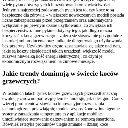
wiele pytań dotyczących ich użytkowania oraz właściwości.
Jednym z najczęściej zadawanych pytań jest to, czy koce te są
bezpieczne dla zdrowia – większość nowoczesnych modeli posiada
liczne zabezpieczenia przed przegrzaniem oraz automatyczne
wyłączanie po pewnym czasie użytkowania, co zwiększa ich
bezpieczeństwo. Inne pytanie dotyczy tego, jak długo można
korzystać z koca grzewczego – zaleca się stosowanie go zgodnie z
instrukcjami producenta oraz unikanie długotrwałego użytkowania
bez przerwy. Użytkownicy często zastanawiają się także nad tym,
jakie są koszty eksploatacji takich urządzeń; większość modeli
zużywa niewielką ilość energii elektrycznej, co czyni je
ekonomicznym rozwiązaniem na zimowe miesiące.
Jakie trendy dominują w świecie koców
grzewczych?
W ostatnich latach rynek koców grzewczych przeszedł znaczną
ewolucję zarówno pod względem technologii, jak i designu. Coraz
więcej producentów stawia na innowacyjne rozwiązania
technologiczne; pojawiają się modele wyposażone w inteligentne
systemy zarządzania temperaturą czy aplikacje mobilne
umożliwiające sterowanie ogrzewaniem za pomocą smartfona.
Również estetyka produktów uległa zmianie – dzisiaj koce