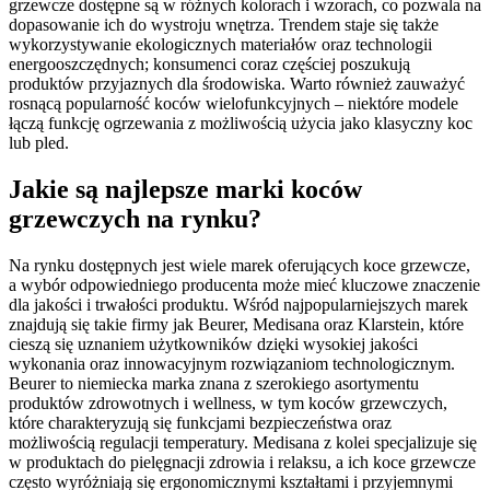
grzewcze dostępne są w różnych kolorach i wzorach, co pozwala na
dopasowanie ich do wystroju wnętrza. Trendem staje się także
wykorzystywanie ekologicznych materiałów oraz technologii
energooszczędnych; konsumenci coraz częściej poszukują
produktów przyjaznych dla środowiska. Warto również zauważyć
rosnącą popularność koców wielofunkcyjnych – niektóre modele
łączą funkcję ogrzewania z możliwością użycia jako klasyczny koc
lub pled.
Jakie są najlepsze marki koców
grzewczych na rynku?
Na rynku dostępnych jest wiele marek oferujących koce grzewcze,
a wybór odpowiedniego producenta może mieć kluczowe znaczenie
dla jakości i trwałości produktu. Wśród najpopularniejszych marek
znajdują się takie firmy jak Beurer, Medisana oraz Klarstein, które
cieszą się uznaniem użytkowników dzięki wysokiej jakości
wykonania oraz innowacyjnym rozwiązaniom technologicznym.
Beurer to niemiecka marka znana z szerokiego asortymentu
produktów zdrowotnych i wellness, w tym koców grzewczych,
które charakteryzują się funkcjami bezpieczeństwa oraz
możliwością regulacji temperatury. Medisana z kolei specjalizuje się
w produktach do pielęgnacji zdrowia i relaksu, a ich koce grzewcze
często wyróżniają się ergonomicznymi kształtami i przyjemnymi