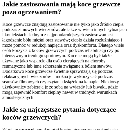
Jakie zastosowania mają koce grzewcze
poza ogrzewaniem?
Koce grzewcze znajdują zastosowanie nie tylko jako źródło ciepła
podczas zimowych wieczorów, ale także w wielu innych sytuacjach
i kontekstach. Jednym z najpopularniejszych zastosowań jest
łagodzenie bólu mięśni oraz stawów; ciepło działa rozluźniająco i
może pomóc w redukcji napięcia oraz dyskomfortu. Dlatego wiele
osób korzysta z koców grzewczych podczas rehabilitacji czy po
intensywnym treningu sportowym. Koce te mogą być także
używane jako wsparcie dla osób cierpiących na choroby
reumatyczne lub inne schorzenia związane z bólem stawów.
Dodatkowo koce grzewcze świetnie sprawdzają się podczas
relaksacyjnych wieczorów – można je wykorzystać podczas
seansów filmowych czy czytania książek na kanapie. Niektórzy
użytkownicy zabierają je ze sobą na wyjazdy lub biwaki, gdzie
mogą zapewnić komfort cieplny nawet w trudnych warunkach
atmosferycznych.
Jakie są najczęstsze pytania dotyczące
koców grzewczych?
W miarę rosnącej popularności koców grzewczych pojawia się