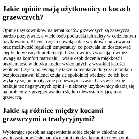
Jakie opinie mają użytkownicy o kocach
grzewczych?
Opinie użytkowników na temat koców grzewczych są zazwyczaj
bardzo pozytywne, a wiele osób podkreśla ich zalety w codziennym
użytkowaniu. Klienci często chwalą sobie szybkość nagrzewania
oraz możliwość regulacji temperatury, co pozwala im dostosować
ciepło do własnych preferencji. Użytkownicy zwracają również
uwagę na komfort materiału – wiele osób docenia miękkość i
przyjemność w dotyku kołder wykonanych z wysokiej jakości
włókien. Często pojawiają się także komentarze dotyczące funkcji
bezpieczeństwa; klienci czują się spokojniej wiedząc, że ich koc
wyłączy się automatycznie po pewnym czasie. Oczywiście nie
brakuje też negatywnych opinii – niektórzy użytkownicy skarżą się
na problemy z przegrzewaniem się lub niewystarczającą moc
grzewczą.
Jakie są różnice między kocami
grzewczymi a tradycyjnymi?
Wybierając sposób na zapewnienie sobie ciepła w chłodne dni,
warto zastanowić się nad różnicami między kocami grzewczymi a