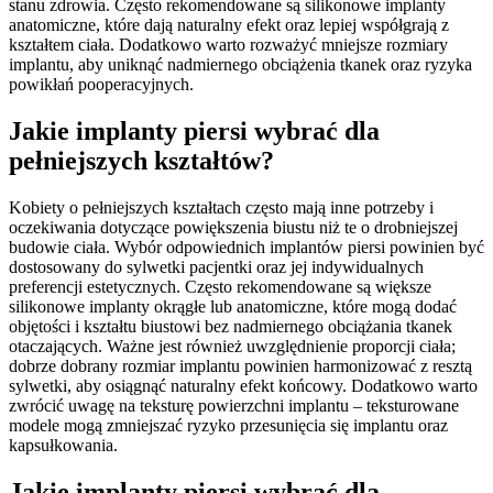
stanu zdrowia. Często rekomendowane są silikonowe implanty
anatomiczne, które dają naturalny efekt oraz lepiej współgrają z
kształtem ciała. Dodatkowo warto rozważyć mniejsze rozmiary
implantu, aby uniknąć nadmiernego obciążenia tkanek oraz ryzyka
powikłań pooperacyjnych.
Jakie implanty piersi wybrać dla
pełniejszych kształtów?
Kobiety o pełniejszych kształtach często mają inne potrzeby i
oczekiwania dotyczące powiększenia biustu niż te o drobniejszej
budowie ciała. Wybór odpowiednich implantów piersi powinien być
dostosowany do sylwetki pacjentki oraz jej indywidualnych
preferencji estetycznych. Często rekomendowane są większe
silikonowe implanty okrągłe lub anatomiczne, które mogą dodać
objętości i kształtu biustowi bez nadmiernego obciążania tkanek
otaczających. Ważne jest również uwzględnienie proporcji ciała;
dobrze dobrany rozmiar implantu powinien harmonizować z resztą
sylwetki, aby osiągnąć naturalny efekt końcowy. Dodatkowo warto
zwrócić uwagę na teksturę powierzchni implantu – teksturowane
modele mogą zmniejszać ryzyko przesunięcia się implantu oraz
kapsułkowania.
Jakie implanty piersi wybrać dla