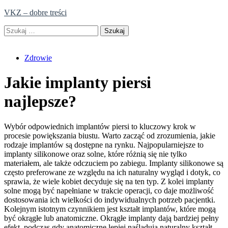
Skip
VKZ – dobre treści
to
Szukaj:
content
Zdrowie
Jakie implanty piersi
najlepsze?
Wybór odpowiednich implantów piersi to kluczowy krok w
procesie powiększania biustu. Warto zacząć od zrozumienia, jakie
rodzaje implantów są dostępne na rynku. Najpopularniejsze to
implanty silikonowe oraz solne, które różnią się nie tylko
materiałem, ale także odczuciem po zabiegu. Implanty silikonowe są
często preferowane ze względu na ich naturalny wygląd i dotyk, co
sprawia, że wiele kobiet decyduje się na ten typ. Z kolei implanty
solne mogą być napełniane w trakcie operacji, co daje możliwość
dostosowania ich wielkości do indywidualnych potrzeb pacjentki.
Kolejnym istotnym czynnikiem jest kształt implantów, które mogą
być okrągłe lub anatomiczne. Okrągłe implanty dają bardziej pełny
efekt, podczas gdy anatomiczne lepiej naśladują naturalny kształt