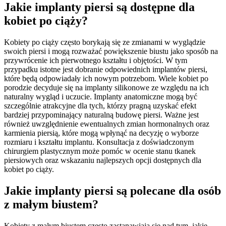
Jakie implanty piersi są dostępne dla
kobiet po ciąży?
Kobiety po ciąży często borykają się ze zmianami w wyglądzie
swoich piersi i mogą rozważać powiększenie biustu jako sposób na
przywrócenie ich pierwotnego kształtu i objętości. W tym
przypadku istotne jest dobranie odpowiednich implantów piersi,
które będą odpowiadały ich nowym potrzebom. Wiele kobiet po
porodzie decyduje się na implanty silikonowe ze względu na ich
naturalny wygląd i uczucie. Implanty anatomiczne mogą być
szczególnie atrakcyjne dla tych, którzy pragną uzyskać efekt
bardziej przypominający naturalną budowę piersi. Ważne jest
również uwzględnienie ewentualnych zmian hormonalnych oraz
karmienia piersią, które mogą wpłynąć na decyzję o wyborze
rozmiaru i kształtu implantu. Konsultacja z doświadczonym
chirurgiem plastycznym może pomóc w ocenie stanu tkanek
piersiowych oraz wskazaniu najlepszych opcji dostępnych dla
kobiet po ciąży.
Jakie implanty piersi są polecane dla osób
z małym biustem?
Kobiety z małym biustem często zastanawiają się nad tym, jakie