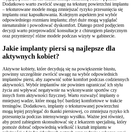
Dodatkowo warto zwrócić uwagę na teksturę powierzchni implantu
– teksturowane modele mogą zmniejszać ryzyko przesunięcia się
implantu oraz kapsułkowania. Kolejnym aspektem jest wybór
odpowiedniego rozmiaru implantu; zbyt duże mogą wyglądać
nienaturalnie i powodować dyskomfort. Dlatego przed podjęciem
decyzji warto przeprowadzić konsultacje z chirurgiem plastycznym
oraz przymierzyć różne modele podczas wizyty w gabinecie.
Jakie implanty piersi są najlepsze dla
aktywnych kobiet?
Aktywne kobiety, które decydują się na powiększenie biustu,
powinny szczególnie zwrócić uwagę na wybór odpowiednich
implantów piersi, aby zapewnić sobie komfort podczas codziennych
aktywności. Wybór implantów nie powinien ograniczać ich stylu
życia ani wpływać negatywnie na wykonywanie sportów czy
innych form aktywności fizycznej. Warto rozważyć implanty o
mniejszej wadze, które mogą być bardziej komfortowe w trakcie
treningów. Dodatkowo, implanty o teksturowanej powierzchni
mogą lepiej przylegać do tkanki piersiowej, co zmniejsza ryzyko ich
przesunięcia podczas intensywnego wysiłku. Ważne jest również,
aby przed zabiegiem skonsultować się z lekarzem specjalistą, który
pomoże dobrać odpowiednią wielkość i kształt implantu w