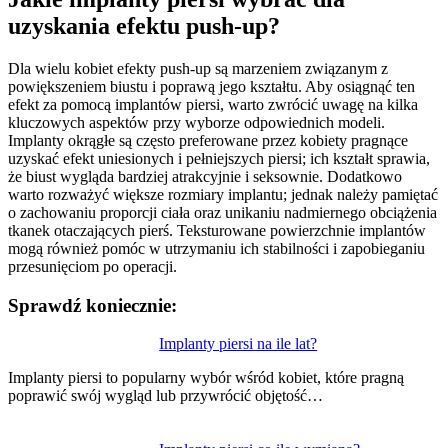
uzyskania efektu push-up?
Dla wielu kobiet efekty push-up są marzeniem związanym z
powiększeniem biustu i poprawą jego kształtu. Aby osiągnąć ten
efekt za pomocą implantów piersi, warto zwrócić uwagę na kilka
kluczowych aspektów przy wyborze odpowiednich modeli.
Implanty okrągłe są często preferowane przez kobiety pragnące
uzyskać efekt uniesionych i pełniejszych piersi; ich kształt sprawia,
że biust wygląda bardziej atrakcyjnie i seksownie. Dodatkowo
warto rozważyć większe rozmiary implantu; jednak należy pamiętać
o zachowaniu proporcji ciała oraz unikaniu nadmiernego obciążenia
tkanek otaczających pierś. Teksturowane powierzchnie implantów
mogą również pomóc w utrzymaniu ich stabilności i zapobieganiu
przesunięciom po operacji.
Sprawdź koniecznie:
Nawigacja
Implanty piersi na ile lat?
wpisu
Implanty piersi to popularny wybór wśród kobiet, które pragną
poprawić swój wygląd lub przywrócić objętość…