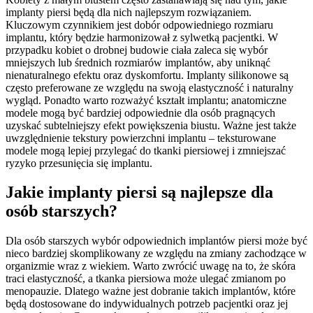
implanty piersi będą dla nich najlepszym rozwiązaniem.
Kluczowym czynnikiem jest dobór odpowiedniego rozmiaru
implantu, który będzie harmonizował z sylwetką pacjentki. W
przypadku kobiet o drobnej budowie ciała zaleca się wybór
mniejszych lub średnich rozmiarów implantów, aby uniknąć
nienaturalnego efektu oraz dyskomfortu. Implanty silikonowe są
często preferowane ze względu na swoją elastyczność i naturalny
wygląd. Ponadto warto rozważyć kształt implantu; anatomiczne
modele mogą być bardziej odpowiednie dla osób pragnących
uzyskać subtelniejszy efekt powiększenia biustu. Ważne jest także
uwzględnienie tekstury powierzchni implantu – teksturowane
modele mogą lepiej przylegać do tkanki piersiowej i zmniejszać
ryzyko przesunięcia się implantu.
Jakie implanty piersi są najlepsze dla
osób starszych?
Dla osób starszych wybór odpowiednich implantów piersi może być
nieco bardziej skomplikowany ze względu na zmiany zachodzące w
organizmie wraz z wiekiem. Warto zwrócić uwagę na to, że skóra
traci elastyczność, a tkanka piersiowa może ulegać zmianom po
menopauzie. Dlatego ważne jest dobranie takich implantów, które
będą dostosowane do indywidualnych potrzeb pacjentki oraz jej