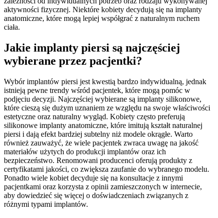
zależności od indywidualnych potrzeb oraz rodzaju wykonywanej
aktywności fizycznej. Niektóre kobiety decydują się na implanty
anatomiczne, które mogą lepiej współgrać z naturalnym ruchem
ciała.
Jakie implanty piersi są najczęściej
wybierane przez pacjentki?
Wybór implantów piersi jest kwestią bardzo indywidualną, jednak
istnieją pewne trendy wśród pacjentek, które mogą pomóc w
podjęciu decyzji. Najczęściej wybierane są implanty silikonowe,
które cieszą się dużym uznaniem ze względu na swoje właściwości
estetyczne oraz naturalny wygląd. Kobiety często preferują
silikonowe implanty anatomiczne, które imitują kształt naturalnej
piersi i dają efekt bardziej subtelny niż modele okrągłe. Warto
również zauważyć, że wiele pacjentek zwraca uwagę na jakość
materiałów użytych do produkcji implantów oraz ich
bezpieczeństwo. Renomowani producenci oferują produkty z
certyfikatami jakości, co zwiększa zaufanie do wybranego modelu.
Ponadto wiele kobiet decyduje się na konsultacje z innymi
pacjentkami oraz korzysta z opinii zamieszczonych w internecie,
aby dowiedzieć się więcej o doświadczeniach związanych z
różnymi typami implantów.