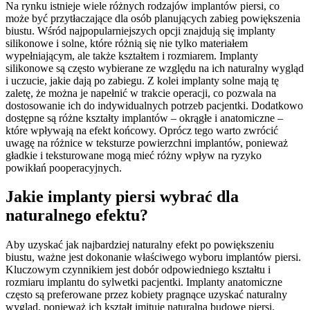
Na rynku istnieje wiele różnych rodzajów implantów piersi, co
może być przytłaczające dla osób planujących zabieg powiększenia
biustu. Wśród najpopularniejszych opcji znajdują się implanty
silikonowe i solne, które różnią się nie tylko materiałem
wypełniającym, ale także kształtem i rozmiarem. Implanty
silikonowe są często wybierane ze względu na ich naturalny wygląd
i uczucie, jakie dają po zabiegu. Z kolei implanty solne mają tę
zaletę, że można je napełnić w trakcie operacji, co pozwala na
dostosowanie ich do indywidualnych potrzeb pacjentki. Dodatkowo
dostępne są różne kształty implantów – okrągłe i anatomiczne –
które wpływają na efekt końcowy. Oprócz tego warto zwrócić
uwagę na różnice w teksturze powierzchni implantów, ponieważ
gładkie i teksturowane mogą mieć różny wpływ na ryzyko
powikłań pooperacyjnych.
Jakie implanty piersi wybrać dla
naturalnego efektu?
Aby uzyskać jak najbardziej naturalny efekt po powiększeniu
biustu, ważne jest dokonanie właściwego wyboru implantów piersi.
Kluczowym czynnikiem jest dobór odpowiedniego kształtu i
rozmiaru implantu do sylwetki pacjentki. Implanty anatomiczne
często są preferowane przez kobiety pragnące uzyskać naturalny
wygląd, ponieważ ich kształt imituje naturalną budowę piersi.