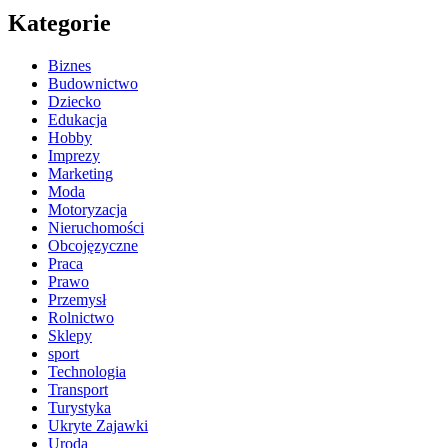
Kategorie
Biznes
Budownictwo
Dziecko
Edukacja
Hobby
Imprezy
Marketing
Moda
Motoryzacja
Nieruchomości
Obcojęzyczne
Praca
Prawo
Przemysł
Rolnictwo
Sklepy
sport
Technologia
Transport
Turystyka
Ukryte Zajawki
Uroda