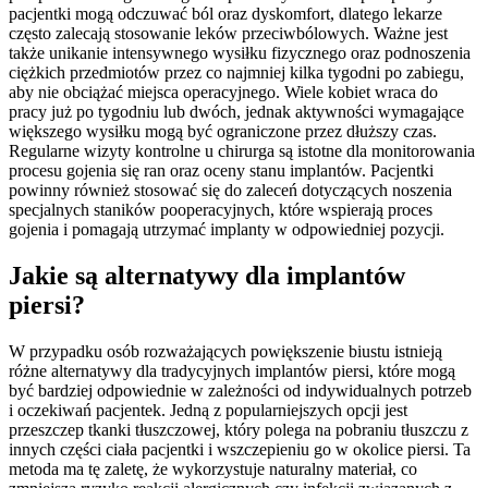
pacjentki mogą odczuwać ból oraz dyskomfort, dlatego lekarze
często zalecają stosowanie leków przeciwbólowych. Ważne jest
także unikanie intensywnego wysiłku fizycznego oraz podnoszenia
ciężkich przedmiotów przez co najmniej kilka tygodni po zabiegu,
aby nie obciążać miejsca operacyjnego. Wiele kobiet wraca do
pracy już po tygodniu lub dwóch, jednak aktywności wymagające
większego wysiłku mogą być ograniczone przez dłuższy czas.
Regularne wizyty kontrolne u chirurga są istotne dla monitorowania
procesu gojenia się ran oraz oceny stanu implantów. Pacjentki
powinny również stosować się do zaleceń dotyczących noszenia
specjalnych staników pooperacyjnych, które wspierają proces
gojenia i pomagają utrzymać implanty w odpowiedniej pozycji.
Jakie są alternatywy dla implantów
piersi?
W przypadku osób rozważających powiększenie biustu istnieją
różne alternatywy dla tradycyjnych implantów piersi, które mogą
być bardziej odpowiednie w zależności od indywidualnych potrzeb
i oczekiwań pacjentek. Jedną z popularniejszych opcji jest
przeszczep tkanki tłuszczowej, który polega na pobraniu tłuszczu z
innych części ciała pacjentki i wszczepieniu go w okolice piersi. Ta
metoda ma tę zaletę, że wykorzystuje naturalny materiał, co