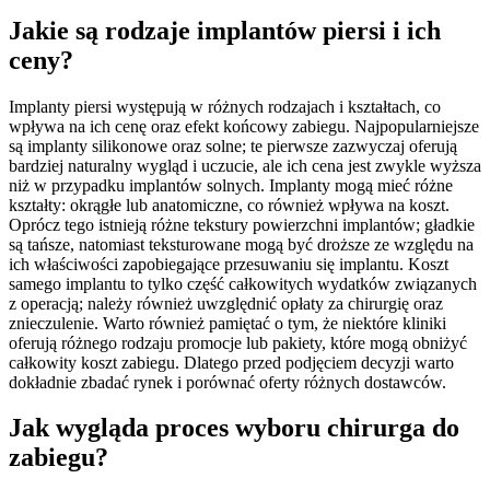
Jakie są rodzaje implantów piersi i ich
ceny?
Implanty piersi występują w różnych rodzajach i kształtach, co
wpływa na ich cenę oraz efekt końcowy zabiegu. Najpopularniejsze
są implanty silikonowe oraz solne; te pierwsze zazwyczaj oferują
bardziej naturalny wygląd i uczucie, ale ich cena jest zwykle wyższa
niż w przypadku implantów solnych. Implanty mogą mieć różne
kształty: okrągłe lub anatomiczne, co również wpływa na koszt.
Oprócz tego istnieją różne tekstury powierzchni implantów; gładkie
są tańsze, natomiast teksturowane mogą być droższe ze względu na
ich właściwości zapobiegające przesuwaniu się implantu. Koszt
samego implantu to tylko część całkowitych wydatków związanych
z operacją; należy również uwzględnić opłaty za chirurgię oraz
znieczulenie. Warto również pamiętać o tym, że niektóre kliniki
oferują różnego rodzaju promocje lub pakiety, które mogą obniżyć
całkowity koszt zabiegu. Dlatego przed podjęciem decyzji warto
dokładnie zbadać rynek i porównać oferty różnych dostawców.
Jak wygląda proces wyboru chirurga do
zabiegu?