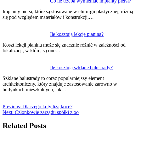
Co ile trzeba wymieniać implanty piersi?
Implanty piersi, które są stosowane w chirurgii plastycznej, różnią
się pod względem materiałów i konstrukcji,…
Ile kosztują lekcje pianina?
Koszt lekcji pianina może się znacznie różnić w zależności od
lokalizacji, w której są one…
Ile kosztują szklane balustrady?
Szklane balustrady to coraz popularniejszy element
architektoniczny, który znajduje zastosowanie zarówno w
budynkach mieszkalnych, jak…
Previous:
Dlaczego koty liżą koce?
Next:
Członkowie zarządu spółki z oo
Related Posts