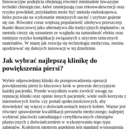
Innowacyjne podejścia obejmują również minimalnie inwazyjne
techniki chirurgiczne, które zmniejszają czas rekonwalescencji oraz
ryzyko powikłań; przykładem może być metoda endoskopowa,
która pozwala na wykonanie mniejszych nacięć i szybsze gojenie
się ran. Również coraz większą popularność zdobywa przeszczep
tkanki tłuszczowej jako alternatywa dla tradycyjnych implantów; ta
metoda cieszy się uznaniem ze względu na naturalność efektu oraz
mniejsze ryzyko komplikacji związanych z użyciem sztucznych
materiałów. W miarę jak rozwija się technologia medyczna, można
spodziewać się dalszych innowacji w tej dziedzinie.
Jak wybrać najlepszą klinikę do
powiększenia piersi?
Wybór odpowiedniej kliniki do przeprowadzenia operacji
powiększenia piersi to kluczowy krok w procesie decyzyjnym
każdej pacjentki. Przede wszystkim warto zwrócić uwagę na
reputację kliniki oraz opinie innych pacjentek; wiele osób korzysta z
internetowych forów czy portali społecznościowych, aby
dowiedzieć się więcej o doświadczeniach innych kobiet. Ważne jest
również sprawdzenie kwalifikacji personelu medycznego; najlepiej
wybierać placówki zatrudniające certyfikowanych chirurgów
plastycznych z doświadczeniem w wykonywaniu tego typu
zabiegów. Kolejnym istotnym aspektem jest standard wyposażenia