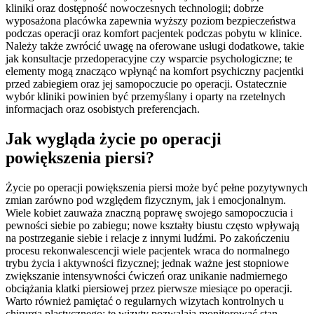
kliniki oraz dostępność nowoczesnych technologii; dobrze
wyposażona placówka zapewnia wyższy poziom bezpieczeństwa
podczas operacji oraz komfort pacjentek podczas pobytu w klinice.
Należy także zwrócić uwagę na oferowane usługi dodatkowe, takie
jak konsultacje przedoperacyjne czy wsparcie psychologiczne; te
elementy mogą znacząco wpłynąć na komfort psychiczny pacjentki
przed zabiegiem oraz jej samopoczucie po operacji. Ostatecznie
wybór kliniki powinien być przemyślany i oparty na rzetelnych
informacjach oraz osobistych preferencjach.
Jak wygląda życie po operacji
powiększenia piersi?
Życie po operacji powiększenia piersi może być pełne pozytywnych
zmian zarówno pod względem fizycznym, jak i emocjonalnym.
Wiele kobiet zauważa znaczną poprawę swojego samopoczucia i
pewności siebie po zabiegu; nowe kształty biustu często wpływają
na postrzeganie siebie i relacje z innymi ludźmi. Po zakończeniu
procesu rekonwalescencji wiele pacjentek wraca do normalnego
trybu życia i aktywności fizycznej; jednak ważne jest stopniowe
zwiększanie intensywności ćwiczeń oraz unikanie nadmiernego
obciążania klatki piersiowej przez pierwsze miesiące po operacji.
Warto również pamiętać o regularnych wizytach kontrolnych u
chirurga plastycznego; te wizyty pozwalają monitorować stan