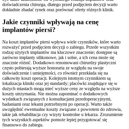
doświadczenia chirurga, dlatego przed podjęciem decyzji warto
dokładnie zbadać rynek oraz porównać oferty różnych klinik.
Jakie czynniki wpływają na cenę
implantów piersi?
Na koszt implantów piersi wpływa wiele czynników, które warto
rozważyć przed podjęciem decyzji o zabiegu. Przede wszystkim
rodzaj użytych implantów ma kluczowe znaczenie; dostępne są
zarówno implanty silikonowe, jak i solne, a ich cena może się
znacznie różnić. Dodatkowo renomowani chirurdzy plastyczni
często pobierają wyższe honoraria ze względu na swoje
doświadczenie i umiejętności, co również przekłada się na
całkowity koszt operacji. Kolejnym istotnym czynnikiem są
lokalizacja kliniki oraz jej standardy; placówki znajdujące się w
dużych miastach mogą mieć wyższe ceny ze względu na wyższe
koszty utrzymania. Nie można zapominać o dodatkowych
wydatkach związanych z konsultacjami przedoperacyjnymi,
badaniami oraz lekami potrzebnymi po operacji. Warto także
uwzględnić ewentualne koszty związane z powrotem do zdrowia,
takie jak rehabilitacja czy wizyty kontrolne u lekarza. Zrozumienie
tych wszystkich aspektów pomoże lepiej przygotować się
finansowo do zabiegu.