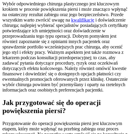
Wybór odpowiedniego chirurga plastycznego jest kluczowym
krokiem w procesie powiększenia piersi i może znacząco wpłynąć
na ostateczny rezultat zabiegu oraz jego bezpieczeństwo. Przede
wszystkim warto zwrócić uwagę na
kwalifikacje
i doświadczenie
chirurga; najlepiej wybierać specjalistów posiadających certyfikaty
potwierdzające ich umiejętności oraz doświadczenie w
przeprowadzaniu tego typu operacji. Dobrym pomysłem jest
również zapoznanie się z opiniami innych pacjentek oraz
sprawdzenie portfolio wcześniejszych prac chirurga, aby ocenić
jego styl i efekty pracy. Ważnym aspektem jest także rozmowa z
lekarzem podczas konsultacji przedoperacyjnej; to czas, aby
zadawać pytania dotyczące procedury, ryzyk oraz oczekiwań
dotyczących efektu końcowego. Należy również omówić kwestie
finansowe i dowiedzieć się o dostępnych opcjach płatności czy
ewentualnych promocjach oferowanych przez klinikę. Ostatecznie
wybór chirurga powinien być przemyślany i oparty na rzetelnych
informacjach oraz osobistych preferencjach pacjentki.
Jak przygotować się do operacji
powiększenia piersi?
Przygotowanie do operacji powiększenia piersi jest kluczowym
etapem, który może wpłynąć na przebieg zabiegu oraz proces