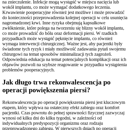
na znieczulenie. Infekcje mogą wystąpić w miejscu nacięcia lub
wokół implantu, co może wymagać dodatkowego leczenia.
Krwawienie pooperacyjne również jest możliwe i może prowadzić
do konieczności przeprowadzenia kolejnej operacji w celu usunięcia
nagromadzonej krwi. Inne ryzyka obejmują kapsułkowe
zwłóknienie, które polega na tworzeniu się blizny wokół implantu,
co może prowadzić do bólu oraz deformacji piersi. W rzadkich
przypadkach może wystąpić pęknięcie implantu, co również
wymaga interwencji chirurgicznej. Ważne jest, aby pacjentki były
świadome tych ryzyk i miały możliwość zadawania pytań swojemu
chirurgowi na temat sposobów minimalizacji tych zagrożeń.
Odpowiednia edukacja na temat potencjalnych komplikacji oraz ich
objawów pozwoli na szybsze reagowanie w przypadku wystąpienia
problemów pooperacyjnych.
Jak długo trwa rekonwalescencja po
operacji powiększenia piersi?
Rekonwalescencja po operacji powiększenia piersi jest kluczowym
etapem, który wpływa na ostateczny efekt zabiegu oraz komfort
pacjentki. Czas powrotu do pełnej sprawności fizycznej zazwyczaj
wynosi od kilku dni do kilku tygodni, w zależności od
indywidualnych predyspozycji organizmu oraz rodzaju
przeprowadzonego zabiegu. W pierwszych dniach po operacji