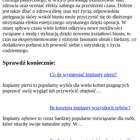
zdrowia oraz oceniać efekty zabiegu na przestrzeni czasu. Dobrze
jest także dbać o zdrową dietę oraz styl życia; odpowiednia
pielęgnacja skóry wokół biustu może przyczynić się do dłuższego
utrzymania efektu estetycznego uzyskanego dzięki operacji. W
miarę upływu czasu wiele kobiet odkrywa nowe możliwości
związane z modą i stylizacją dzięki nowemu kształtowi biustu; to
czas na eksperymentowanie z różnymi fasonami ubrań i bielizny, co
dodatkowo podnosi ich pewność siebie i satysfakcję z życia
codziennego.
Sprawdź koniecznie:
Nawigacja
Co ile wymieniać implanty piersi?
wpisu
Implanty piersi to popularny wybór dla wielu kobiet pragnących
poprawić swój wygląd lub przywrócić objętość…
Ile kosztują implanty wszystkich zębów?
Implanty zębowe to coraz bardziej popularne rozwiązanie dla osób,
które straciły swoje naturalne zęby. W…