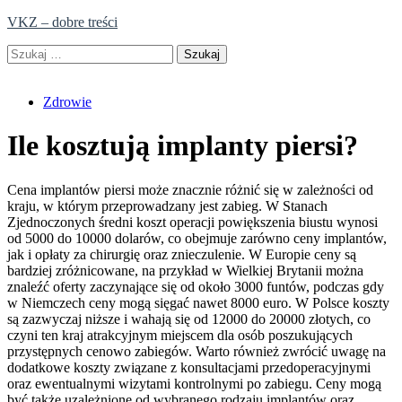
Skip
VKZ – dobre treści
to
Szukaj:
content
Zdrowie
Ile kosztują implanty piersi?
Cena implantów piersi może znacznie różnić się w zależności od
kraju, w którym przeprowadzany jest zabieg. W Stanach
Zjednoczonych średni koszt operacji powiększenia biustu wynosi
od 5000 do 10000 dolarów, co obejmuje zarówno ceny implantów,
jak i opłaty za chirurgię oraz znieczulenie. W Europie ceny są
bardziej zróżnicowane, na przykład w Wielkiej Brytanii można
znaleźć oferty zaczynające się od około 3000 funtów, podczas gdy
w Niemczech ceny mogą sięgać nawet 8000 euro. W Polsce koszty
są zazwyczaj niższe i wahają się od 12000 do 20000 złotych, co
czyni ten kraj atrakcyjnym miejscem dla osób poszukujących
przystępnych cenowo zabiegów. Warto również zwrócić uwagę na
dodatkowe koszty związane z konsultacjami przedoperacyjnymi
oraz ewentualnymi wizytami kontrolnymi po zabiegu. Ceny mogą
być także uzależnione od wybranego rodzaju implantów oraz