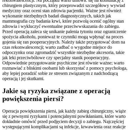
rekonwalescencji. Na początku warto umówić się na konsultację z
chirurgiem plastycznym, który przeprowadzi szczegółowy wywiad
medyczny oraz oceni stan zdrowia pacjentki. Ważne jest również
wykonanie niezbędnych badań diagnostycznych, takich jak
mammografia czy badania krwi, które pozwolą ocenić ogólny stan
zdrowia i wykluczyć ewentualne przeciwwskazania do zabiegu.
Przed operacją zaleca się unikanie palenia tytoniu oraz ograniczenie
spożycia alkoholu, ponieważ te czynniki mogą wpłynąć na proces
gojenia się ran pooperacyjnych. Należy także przygotować dom na
czas rekonwalescencji; warto zadbać o wygodne miejsce do
odpoczynku oraz zgromadzić wszystkie niezbędne akcesoria, takie
jak leki przeciwbólowe czy specjalny stanik pooperacyjny.
Odpowiednie przygotowanie psychiczne jest równie ważne; warto
rozmawiać z bliskimi osobami lub skorzystać z pomocy psychologa,
aby lepiej poradzić sobie ze stresem związanym z nadchodzącą
operacją i jej skutkami.
Jakie są ryzyka związane z operacją
powiększenia piersi?
Operacja powiększenia piersi, jak każdy zabieg chirurgiczny, wiąże
się z pewnymi ryzykami i potencjalnymi powikłaniami, które warto
dokładnie omówić przed podjęciem decyzji o zabiegu. Najczęściej
występującymi komplikacjami są infekcje, krwawienia oraz reakcje