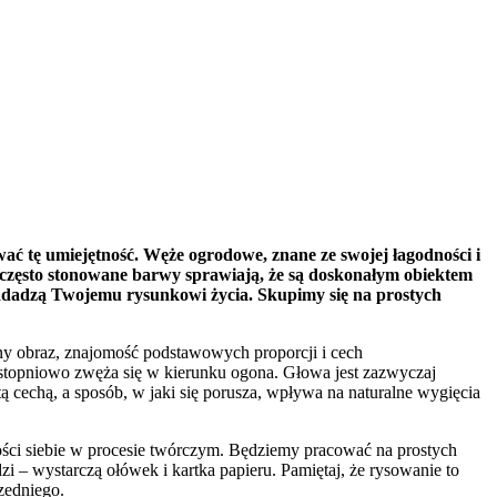
 tę umiejętność. Węże ogrodowe, znane ze swojej łagodności i
i często stonowane barwy sprawiają, że są doskonałym obiektem
 nadadzą Twojemu rysunkowi życia. Skupimy się na prostych
ny obraz, znajomość podstawowych proporcji i cech
 stopniowo zwęża się w kierunku ogona. Głowa jest zazwyczaj
ą cechą, a sposób, w jaki się porusza, wpływa na naturalne wygięcia
ości siebie w procesie twórczym. Będziemy pracować na prostych
zi – wystarczą ołówek i kartka papieru. Pamiętaj, że rysowanie to
rzedniego.