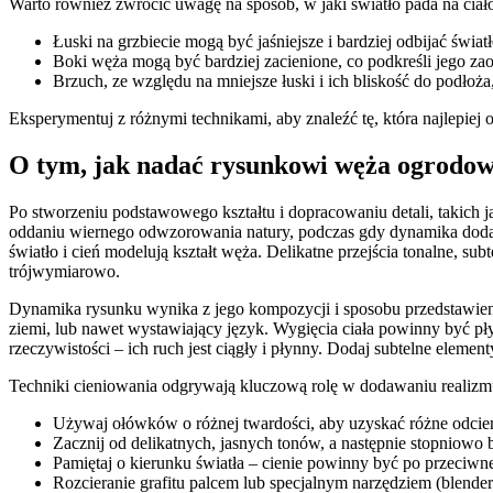
Warto również zwrócić uwagę na sposób, w jaki światło pada na ciał
Łuski na grzbiecie mogą być jaśniejsze i bardziej odbijać świat
Boki węża mogą być bardziej zacienione, co podkreśli jego zao
Brzuch, ze względu na mniejsze łuski i ich bliskość do podłoża
Eksperymentuj z różnymi technikami, aby znaleźć tę, która najlepiej
O tym, jak nadać rysunkowi węża ogrodow
Po stworzeniu podstawowego kształtu i dopracowaniu detali, takich 
oddaniu wiernego odwzorowania natury, podczas gdy dynamika dodaje
światło i cień modelują kształt węża. Delikatne przejścia tonalne, su
trójwymiarowo.
Dynamika rysunku wynika z jego kompozycji i sposobu przedstawienia
ziemi, lub nawet wystawiający język. Wygięcia ciała powinny być pł
rzeczywistości – ich ruch jest ciągły i płynny. Dodaj subtelne elemen
Techniki cieniowania odgrywają kluczową rolę w dodawaniu realizm
Używaj ołówków o różnej twardości, aby uzyskać różne odcien
Zacznij od delikatnych, jasnych tonów, a następnie stopniowo b
Pamiętaj o kierunku światła – cienie powinny być po przeciwnej
Rozcieranie grafitu palcem lub specjalnym narzędziem (blend