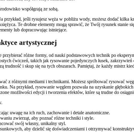
 środowisko współgrają ze sobą.
a przykład, jeśli rysujesz węża w pobliżu wody, możesz dodać kilka kro
księżyca. Te drobne elementy mogą sprawić, że Twój rysunek stanie się
ementy lub dopracowując istniejące.
ktyce artystycznej
 przybierać różne formy, od nauki podstawowych technik po ekspery
prostych ćwiczeń, takich jak rysowanie pojedynczych łusek, zakrzywień
trudność i skup się na tych obszarach. Pamiętaj, że każdy mistrz kiedy
tować z różnymi mediami i technikami. Możesz spróbować rysować wę
nku. Na przykład, rysowanie węglem pozwala na uzyskanie głębokich 
czone możliwości edycji i tworzenia efektów, które są trudne do osiągn
w.
jąc uwagę na ich ruch, zachowanie i detale anatomiczne.
owaniu zwierząt, aby poznać różne techniki i style.
acować swój własny, unikalny styl.
rysunkowych, aby dzielić się doświadczeniami i otrzymywać konstrukty