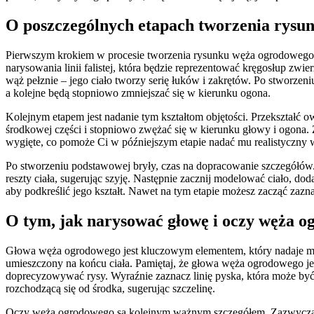
O poszczególnych etapach tworzenia rysu
Pierwszym krokiem w procesie tworzenia rysunku węża ogrodowego je
narysowania linii falistej, która będzie reprezentować kręgosłup zwie
wąż pełznie – jego ciało tworzy serię łuków i zakrętów. Po stworzen
a kolejne będą stopniowo zmniejszać się w kierunku ogona.
Kolejnym etapem jest nadanie tym kształtom objętości. Przekształć ow
środkowej części i stopniowo zwężać się w kierunku głowy i ogona. Zw
wygięte, co pomoże Ci w późniejszym etapie nadać mu realistyczny w
Po stworzeniu podstawowej bryły, czas na dopracowanie szczegółów. Z
reszty ciała, sugerując szyję. Następnie zacznij modelować ciało, dod
aby podkreślić jego kształt. Nawet na tym etapie możesz zacząć zaznacz
O tym, jak narysować głowę i oczy węża 
Głowa węża ogrodowego jest kluczowym elementem, który nadaje mu i
umieszczony na końcu ciała. Pamiętaj, że głowa węża ogrodowego jest
doprecyzowywać rysy. Wyraźnie zaznacz linię pyska, która może być
rozchodzącą się od środka, sugerując szczelinę.
Oczy węża ogrodowego są kolejnym ważnym szczegółem. Zazwyczaj są