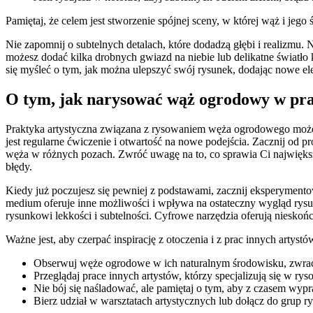
Pamiętaj, że celem jest stworzenie spójnej sceny, w której wąż i jego
Nie zapomnij o subtelnych detalach, które dodadzą głębi i realizmu. N
możesz dodać kilka drobnych gwiazd na niebie lub delikatne światło 
się myśleć o tym, jak można ulepszyć swój rysunek, dodając nowe el
O tym, jak narysować wąż ogrodowy w pra
Praktyka artystyczna związana z rysowaniem węża ogrodowego może
jest regularne ćwiczenie i otwartość na nowe podejścia. Zacznij od 
węża w różnych pozach. Zwróć uwagę na to, co sprawia Ci największą 
błędy.
Kiedy już poczujesz się pewniej z podstawami, zacznij eksperymen
medium oferuje inne możliwości i wpływa na ostateczny wygląd rysu
rysunkowi lekkości i subtelności. Cyfrowe narzędzia oferują nieskoń
Ważne jest, aby czerpać inspirację z otoczenia i z prac innych artystó
Obserwuj węże ogrodowe w ich naturalnym środowisku, zwraca
Przeglądaj prace innych artystów, którzy specjalizują się w rys
Nie bój się naśladować, ale pamiętaj o tym, aby z czasem wypr
Bierz udział w warsztatach artystycznych lub dołącz do grup 