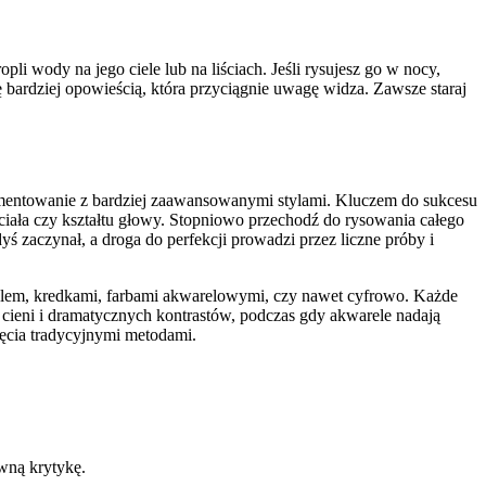
pli wody na jego ciele lub na liściach. Jeśli rysujesz go w nocy,
 bardziej opowieścią, która przyciągnie uwagę widza. Zawsze staraj
mentowanie z bardziej zaawansowanymi stylami. Kluczem do sukcesu
 ciała czy kształtu głowy. Stopniowo przechodź do rysowania całego
ś zaczynał, a droga do perfekcji prowadzi przez liczne próby i
glem, kredkami, farbami akwarelowymi, czy nawet cyfrowo. Każde
cieni i dramatycznych kontrastów, podczas gdy akwarele nadają
ięcia tradycyjnymi metodami.
wną krytykę.