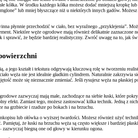
 małe kółka. W środku każdego kółka możesz dodać mniejszą kropkę lub
 „zamglone” lub mniej błyszczące niż u niektórych innych gadów. Możes
nna płynnie przechodzić w ciało, bez wyraźnego „przyklejenia”. Możes
 element. Niektóre węże ogrodowe mają również delikatnie zaznaczone n
sprawić, że będzie bardziej realistyczny. Zwróć uwagę na to, jak świat
 powierzchni
ą, a jego kształt i tekstura odgrywają kluczową rolę w tworzeniu real
e ciało węża nie jest idealnie gładkim cylindrem. Naturalnie zakrzywi
bjętość może się nieznacznie zmieniać. Jeśli rysujesz węża na płaskiej
odowe zazwyczaj mają małe, zachodzące na siebie łuski, które pokrywa
ny efekt. Zamiast tego, możesz zastosować kilka technik. Jedną z nich 
ze na grzbiecie i rzadsze po bokach i na brzuchu.
nkopisu lub ołówka o wyższej twardości. Możesz również użyć techniki
. Pamiętaj, że łuski na brzuchu węża są często większe i bardziej płas
i – zazwyczaj biegną one od głowy w kierunku ogona.