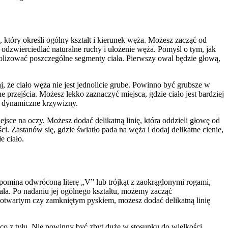
tóry określi ogólny kształt i kierunek węża. Możesz zacząć od
a odzwierciedlać naturalne ruchy i ułożenie węża. Pomyśl o tym, jak
mbolizować poszczególne segmenty ciała. Pierwszy owal będzie głową,
j, że ciało węża nie jest jednolicie grube. Powinno być grubsze w
 przejścia. Możesz lekko zaznaczyć miejsca, gdzie ciało jest bardziej
ej dynamiczne krzywizny.
jsce na oczy. Możesz dodać delikatną linię, która oddzieli głowę od
ci. Zastanów się, gdzie światło pada na węża i dodaj delikatne cienie,
e ciało.
omina odwróconą literę „V” lub trójkąt z zaokrąglonymi rogami,
mała. Po nadaniu jej ogólnego kształtu, możemy zacząć
 otwartym czy zamkniętym pyskiem, możesz dodać delikatną linię
o z tyłu. Nie powinny być zbyt duże w stosunku do wielkości