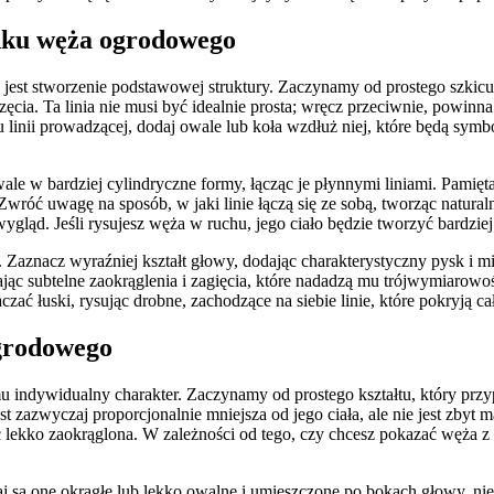
nku węża ogrodowego
st stworzenie podstawowej struktury. Zaczynamy od prostego szkicu, k
rzęcia. Ta linia nie musi być idealnie prosta; wręcz przeciwnie, powinn
iu linii prowadzącej, dodaj owale lub koła wzdłuż niej, które będą sy
ale w bardziej cylindryczne formy, łącząc je płynnymi liniami. Pamięta
róć uwagę na sposób, w jaki linie łączą się ze sobą, tworząc naturalne
ygląd. Jeśli rysujesz węża w ruchu, jego ciało będzie tworzyć bardzi
aznacz wyraźniej kształt głowy, dodając charakterystyczny pysk i mie
ając subtelne zaokrąglenia i zagięcia, które nadadzą mu trójwymiarowoś
ać łuski, rysując drobne, zachodzące na siebie linie, które pokryją cał
ogrodowego
ndywidualny charakter. Zaczynamy od prostego kształtu, który przyp
 zazwyczaj proporcjonalnie mniejsza od jego ciała, ale nie jest zbyt 
 lekko zaokrąglona. W zależności od tego, czy chcesz pokazać węża z
 one okrągłe lub lekko owalne i umieszczone po bokach głowy, niec