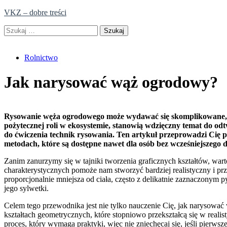
Skip
VKZ – dobre treści
to
Szukaj:
content
Rolnictwo
Jak narysować wąż ogrodowy?
Rysowanie węża ogrodowego może wydawać się skomplikowane, al
pożytecznej roli w ekosystemie, stanowią wdzięczny temat do od
do ćwiczenia technik rysowania. Ten artykuł przeprowadzi Cię p
metodach, które są dostępne nawet dla osób bez wcześniejszego
Zanim zanurzymy się w tajniki tworzenia graficznych kształtów, wa
charakterystycznych pomoże nam stworzyć bardziej realistyczny i p
proporcjonalnie mniejsza od ciała, często z delikatnie zaznaczonym 
jego sylwetki.
Celem tego przewodnika jest nie tylko nauczenie Cię, jak narysowa
kształtach geometrycznych, które stopniowo przekształcą się w realis
proces, który wymaga praktyki, więc nie zniechęcaj się, jeśli pierws