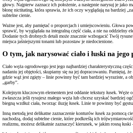
głowy. Najpierw zaznacz ich położenie, a następnie narysuj je jako
błonę nictitating, która sprawia, że ich oczy wyglądają na bardziej
subtelne cienie.
Ważne jest, aby pamiętać o proporcjach i umiejscowieniu. Głowa powi
sprawić, by wyglądała na integralną część ciała, a nie na oddzielny
Dodanie tych drobnych detali może znacznie wzbogacić Twój rysunek i 
miejsca jaśniejszymi tonami lub pozostaw je niedocienione.
O tym, jak narysować ciało i łuski na jego
Ciało węża ogrodowego jest jego najbardziej charakterystyczną części
nadaniu jej objętości, skupiamy się na jej dopracowaniu. Pamiętaj, ż
gdzie wąż jest zgięty – linie powinny być tam bardziej wyraziste, a o
„garby”.
Kolejnym kluczowym elementem jest oddanie tekstury łusek. Węże ogr
zwłaszcza jeśli rysujesz małego węża lub chcesz uzyskać bardziej ogól
biegną wzdłuż ciała, tworząc iluzję łusek. Linie te powinny być gęsts
Inną metodą jest delikatne zaznaczenie konturów łusek za pomocą cie
nachodzą, dodaj subtelne cienie, które podkreślą ich trójwymiarowość
realizmu, możesz delikatnie zaznaczyć kierunek, w jakim rosną łusk