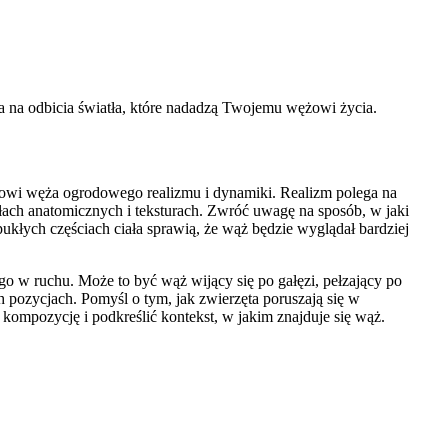
sca na odbicia światła, które nadadzą Twojemu wężowi życia.
nkowi węża ogrodowego realizmu i dynamiki. Realizm polega na
łach anatomicznych i teksturach. Zwróć uwagę na sposób, w jaki
ypukłych częściach ciała sprawią, że wąż będzie wyglądał bardziej
o w ruchu. Może to być wąż wijący się po gałęzi, pełzający po
 pozycjach. Pomyśl o tym, jak zwierzęta poruszają się w
ć kompozycję i podkreślić kontekst, w jakim znajduje się wąż.