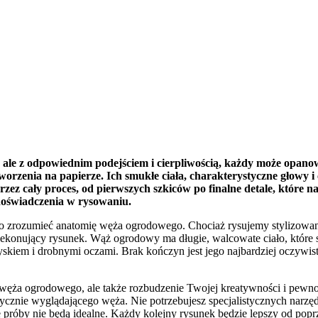
e z odpowiednim podejściem i cierpliwością, każdy może opanować
tworzenia na papierze. Ich smukłe ciała, charakterystyczne głowy 
rzez cały proces, od pierwszych szkiców po finalne detale, które
 doświadczenia w rysowaniu.
rto zrozumieć anatomię węża ogrodowego. Chociaż rysujemy stylizowa
rzekonujący rysunek. Wąż ogrodowy ma długie, walcowate ciało, które
pyskiem i drobnymi oczami. Brak kończyn jest jego najbardziej oczywist
ć węża ogrodowego, ale także rozbudzenie Twojej kreatywności i pewn
tycznie wyglądającego węża. Nie potrzebujesz specjalistycznych narzęd
ze próby nie będą idealne. Każdy kolejny rysunek będzie lepszy od pop