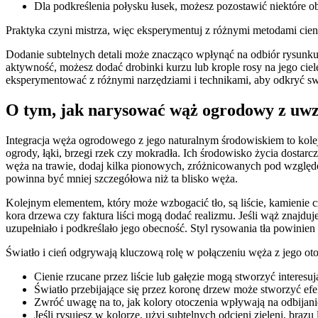
Dla podkreślenia połysku łusek, możesz pozostawić niektóre ob
Praktyka czyni mistrza, więc eksperymentuj z różnymi metodami cien
Dodanie subtelnych detali może znacząco wpłynąć na odbiór rysunku. 
aktywność, możesz dodać drobinki kurzu lub krople rosy na jego ciel
eksperymentować z różnymi narzędziami i technikami, aby odkryć sw
O tym, jak narysować wąż ogrodowy z uwz
Integracja węża ogrodowego z jego naturalnym środowiskiem to kole
ogrody, łąki, brzegi rzek czy mokradła. Ich środowisko życia dostarc
węża na trawie, dodaj kilka pionowych, zróżnicowanych pod względem
powinna być mniej szczegółowa niż ta blisko węża.
Kolejnym elementem, który może wzbogacić tło, są liście, kamienie czy 
kora drzewa czy faktura liści mogą dodać realizmu. Jeśli wąż znajdu
uzupełniało i podkreślało jego obecność. Styl rysowania tła powinie
Światło i cień odgrywają kluczową rolę w połączeniu węża z jego ot
Cienie rzucane przez liście lub gałęzie mogą stworzyć interesu
Światło przebijające się przez koronę drzew może stworzyć efek
Zwróć uwagę na to, jak kolory otoczenia wpływają na odbijanie
Jeśli rysujesz w kolorze, użyj subtelnych odcieni zieleni, brązu 