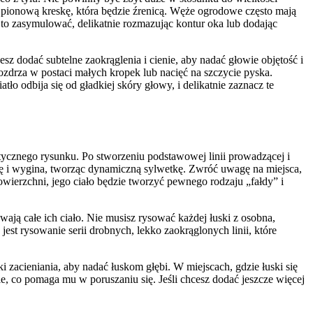
 pionową kreskę, która będzie źrenicą. Węże ogrodowe często mają
z to zasymulować, delikatnie rozmazując kontur oka lub dodając
z dodać subtelne zaokrąglenia i cienie, aby nadać głowie objętość i
ozdrza w postaci małych kropek lub nacięć na szczycie pyska.
ło odbija się od gładkiej skóry głowy, i delikatnie zaznacz te
istycznego rysunku. Po stworzeniu podstawowej linii prowadzącej i
a się i wygina, tworząc dynamiczną sylwetkę. Zwróć uwagę na miejsca,
 powierzchni, jego ciało będzie tworzyć pewnego rodzaju „fałdy” i
ją całe ich ciało. Nie musisz rysować każdej łuski z osobna,
jest rysowanie serii drobnych, lekko zaokrąglonych linii, które
 zacieniania, aby nadać łuskom głębi. W miejscach, gdzie łuski się
kie, co pomaga mu w poruszaniu się. Jeśli chcesz dodać jeszcze więcej