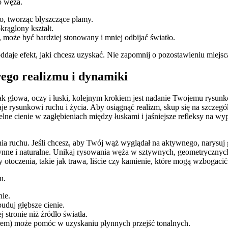
o węża.
ło, tworząc błyszczące plamy.
krąglony kształt.
, może być bardziej stonowany i mniej odbijać światło.
 oddaje efekt, jaki chcesz uzyskać. Nie zapomnij o pozostawieniu miej
ego realizmu i dynamiki
jak głowa, oczy i łuski, kolejnym krokiem jest nadanie Twojemu rysu
 rysunkowi ruchu i życia. Aby osiągnąć realizm, skup się na szczegó
btelne cienie w zagłębieniach między łuskami i jaśniejsze refleksy na w
 ruchu. Jeśli chcesz, aby Twój wąż wyglądał na aktywnego, narysuj g
ynne i naturalne. Unikaj rysowania węża w sztywnych, geometrycznych
ty otoczenia, takie jak trawa, liście czy kamienie, które mogą wzbogaci
u.
ie.
uduj głębsze cienie.
 stronie niż źródło światła.
erem) może pomóc w uzyskaniu płynnych przejść tonalnych.