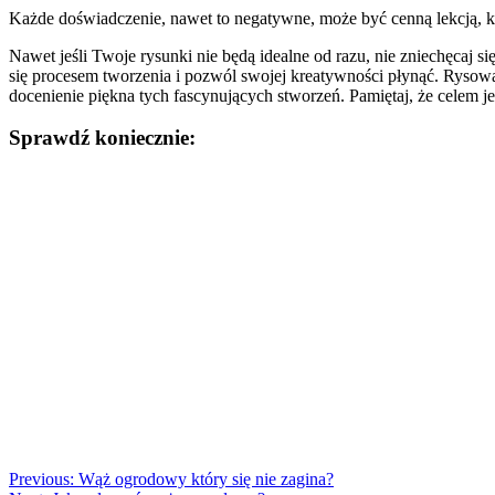
Każde doświadczenie, nawet to negatywne, może być cenną lekcją, któ
Nawet jeśli Twoje rysunki nie będą idealne od razu, nie zniechęcaj si
się procesem tworzenia i pozwól swojej kreatywności płynąć. Rysowa
docenienie piękna tych fascynujących stworzeń. Pamiętaj, że celem je
Sprawdź koniecznie:
Nawigacja
wpisu
Previous:
Wąż ogrodowy który się nie zagina?