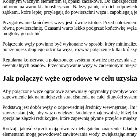
Kolejnym ważnym elementem są opaski zaciskowe. Do zabezpieczenia 
odporne na warunki atmosferyczne. Należy pamiętać o ich odpowied
ząbkami, które lepiej przylegają do powierzchni węża i zapobiegają je
Przygotowanie końcówek węży jest równie istotne. Przed nałożeniem z
równą powierzchnię. Czasami warto lekko podgrzać końcówkę węża, aby
mogłoby go osłabić.
Połączenie węży powinno być wykonane w sposób, który minimalizuje
potrzebujesz długiego odcinka węża, rozważ połączenie kilku krótsz
Regularna konserwacja połączonego systemu również przyczynia się d
ewentualnych osadów. Przechowywanie węży w zacienionym miejscu, 
Jak połączyć węże ogrodowe w celu uzysk
Aby połączone węże ogrodowe zapewniały optymalny przepływ wody, 
zapewnienie jak najmniejszych strat ciśnienia na całej długości sy
Podstawą jest dobór węży o odpowiedniej średnicy wewnętrznej. Im wi
zawsze staraj się, aby wąż o większej średnicy znajdował się bliżej 
specjalne złączki redukcyjne, które zapewnią płynne przejście między
Rodzaj i jakość złączek mają również niebagatelne znaczenie. Gład
elementami mogą powodować zawirowania wody, zwiększając straty c