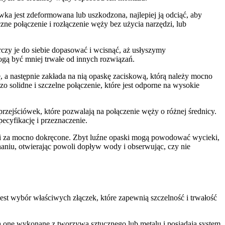
ka jest zdeformowana lub uszkodzona, najlepiej ją odciąć, aby
e połączenie i rozłączenie węży bez użycia narzędzi, lub
czy je do siebie dopasować i wcisnąć, aż usłyszymy
gą być mniej trwałe od innych rozwiązań.
 a następnie zakłada na nią opaskę zaciskową, którą należy mocno
 solidne i szczelne połączenie, które jest odporne na wysokie
rzejściówek, które pozwalają na połączenie węży o różnej średnicy.
ecyfikację i przeznaczenie.
ni za mocno dokręcone. Zbyt luźne opaski mogą powodować wycieki,
niu, otwierając powoli dopływ wody i obserwując, czy nie
t wybór właściwych złączek, które zapewnią szczelność i trwałość
 one wykonane z tworzywa sztucznego lub metalu i posiadają system