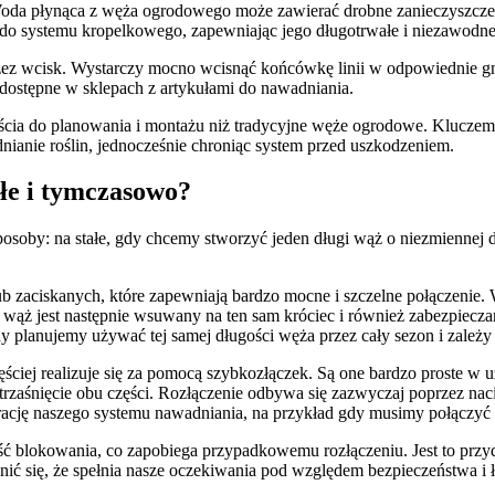
a. Woda płynąca z węża ogrodowego może zawierać drobne zanieczyszczen
ń do systemu kropelkowego, zapewniając jego długotrwałe i niezawodne 
przez wcisk. Wystarczy mocno wcisnąć końcówkę linii w odpowiednie 
dostępne w sklepach z artykułami do nawadniania.
ia do planowania i montażu niż tradycyjne węże ogrodowe. Kluczem j
ianie roślin, jednocześnie chroniąc system przed uszkodzeniem.
ałe i tymczasowo?
by: na stałe, gdy chcemy stworzyć jeden długi wąż o niezmiennej dł
ub zaciskanych, które zapewniają bardzo mocne i szczelne połączenie.
 wąż jest następnie wsuwany na ten sam króciec i również zabezpiec
dy planujemy używać tej samej długości węża przez cały sezon i zależ
ściej realizuje się za pomocą szybkozłączek. Są one bardzo proste w 
trzaśnięcie obu części. Rozłączenie odbywa się zazwyczaj poprzez naciś
rację naszego systemu nawadniania, na przykład gdy musimy połączyć 
ć blokowania, co zapobiega przypadkowemu rozłączeniu. Jest to przyda
ić się, że spełnia nasze oczekiwania pod względem bezpieczeństwa i ł