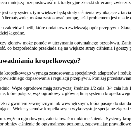
o mniejszą przepustowość niż tradycyjne złączki skręcane, zwłaszcz
t cały system, tym większe będą straty ciśnienia wynikające z tarcia
 Alternatywnie, można zastosować pompę, jeśli problemem jest niskie 
h zakrętów i pętli, które dodatkowo zwiększają opór przepływu. Stara
rdziej łagodne.
ia czy glonów może pomóc w utrzymaniu optymalnego przepływu. Zanie
ść, co bezpośrednio przekłada się na większe straty ciśnienia i gorszy
nawadniania kropelkowego?
 kropelkowego wymaga zastosowania specjalnych adapterów i redukcji
powiedniego dopasowania i regulacji przepływu. Poniżej przedstawiamy
ic. Węże ogrodowe mają zazwyczaj średnice 1/2 cala, 3/4 cala lub 1 ca
cyjne, które połączą wąż ogrodowy z główną linią systemu kropelkowego
ączki z gwintem zewnętrznym lub wewnętrznym, która pasuje do stand
plującej. Wiele systemów kropelkowych wykorzystuje specjalne złączki w
iu z wężem ogrodowym, zainstalować reduktor ciśnienia. Systemy krop
 obniży ciśnienie do optymalnego poziomu, zapewniając prawidłowe d