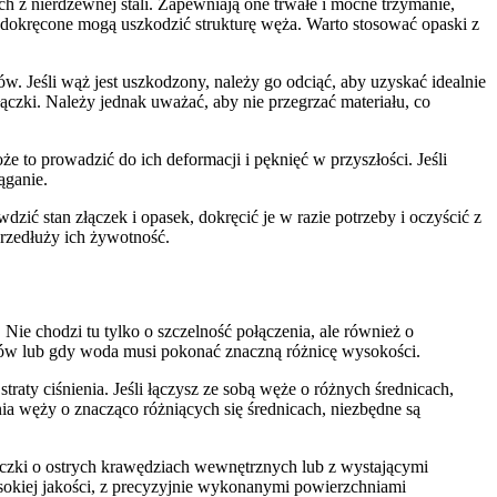
z nierdzewnej stali. Zapewniają one trwałe i mocne trzymanie,
dokręcone mogą uszkodzić strukturę węża. Warto stosować opaski z
w. Jeśli wąż jest uszkodzony, należy go odciąć, aby uzyskać idealnie
ączki. Należy jednak uważać, aby nie przegrzać materiału, co
to prowadzić do ich deformacji i pęknięć w przyszłości. Jeśli
ąganie.
ć stan złączek i opasek, dokręcić je w razie potrzeby i oczyścić z
rzedłuży ich żywotność.
e chodzi tu tylko o szczelność połączenia, ale również o
zarów lub gdy woda musi pokonać znaczną różnicę wysokości.
aty ciśnienia. Jeśli łączysz ze sobą węże o różnych średnicach,
nia węży o znacząco różniących się średnicach, niezbędne są
ączki o ostrych krawędziach wewnętrznych lub z wystającymi
okiej jakości, z precyzyjnie wykonanymi powierzchniami