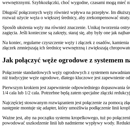
wewnętrznymi. Szybkozłączki, choć wygodne, czasami mogą mieć niec
Długość połączonych węży również wpływa na przepływ. Im dłuższy jes
rozważ użycie węża o większej średnicy, aby zrekompensować straty.
Sposób ułożenia węży ma również znaczenie. Unikaj tworzenia ostryc
zagięcia. Jeśli konieczne są zakręty, staraj się, aby były one jak najba
Na koniec, regularne czyszczenie węży i złączek z osadów, kamien
złączek zmniejszają ich średnicę wewnętrzną i zwiększają chropowato
Jak połączyć węże ogrodowe z systemem 
Połączenie standardowych węży ogrodowych z systemem nawadniania
niż tradycyjne węże ogrodowe, dlatego kluczowe jest zapewnienie od
Pierwszym krokiem jest zapewnienie odpowiedniego dopasowania średn
1/4 cala lub 1/2 cala. Potrzebne będą zatem specjalne złączki reduk
Najczęściej stosowanym rozwiązaniem jest połączenie za pomocą zł
następnie montuje się adapter, który umożliwia podłączenie linii kro
Ważne jest, aby na początku systemu kropelkowego, tuż po połączen
powodować uszkodzenie linii lub nadmierne wypływy wody. Reduktor