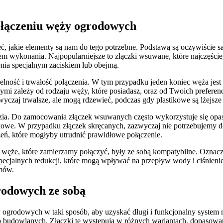
 łączeniu węży ogrodowych
 jakie elementy są nam do tego potrzebne. Podstawą są oczywiście sa
iałem wykonania. Najpopularniejsze to złączki wsuwane, które najcz
nia specjalnym zaciskiem lub obejmą.
czelność i trwałość połączenia. W tym przypadku jeden koniec węża je
 zależy od rodzaju węży, które posiadasz, oraz od Twoich preferencj
yczaj trwalsze, ale mogą rdzewieć, podczas gdy plastikowe są lżejsze 
a. Do zamocowania złączek wsuwanych często wykorzystuje się opaski
owe. W przypadku złączek skręcanych, zazwyczaj nie potrzebujemy do
zeń, które mogłyby utrudnić prawidłowe połączenie.
by węże, które zamierzamy połączyć, były ze sobą kompatybilne. Oznac
pecjalnych redukcji, które mogą wpływać na przepływ wody i ciśnieni
emów.
rodowych ze sobą
y ogrodowych w taki sposób, aby uzyskać długi i funkcjonalny system n
b budowlanych. Złączki te występują w różnych wariantach, dopasowa