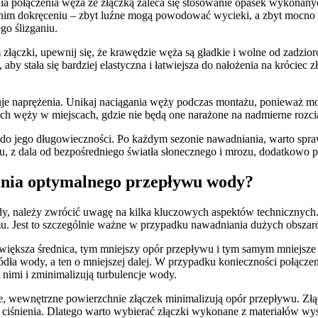
połączenia węża ze złączką zaleca się stosowanie opasek wykonanych 
nim dokręceniu – zbyt luźne mogą powodować wycieki, a zbyt mocno 
go ślizganiu.
łączki, upewnij się, że krawędzie węża są gładkie i wolne od zadzioró
 stała się bardziej elastyczna i łatwiejsza do nałożenia na króciec zł
 naprężenia. Unikaj naciągania węży podczas montażu, ponieważ może 
ych węży w miejscach, gdzie nie będą one narażone na nadmierne rozci
o jego długowieczności. Po każdym sezonie nawadniania, warto sprawdzi
z dala od bezpośredniego światła słonecznego i mrozu, dodatkowo p
ania optymalnego przepływu wody?
należy zwrócić uwagę na kilka kluczowych aspektów technicznych. Ni
stemu. Jest to szczególnie ważne w przypadku nawadniania dużych obs
ększa średnica, tym mniejszy opór przepływu i tym samym mniejsze str
źródła wody, a ten o mniejszej dalej. W przypadku konieczności połącze
 nimi i zminimalizują turbulencje wody.
kie, wewnętrzne powierzchnie złączek minimalizują opór przepływu. Zł
iśnienia. Dlatego warto wybierać złączki wykonane z materiałów wys