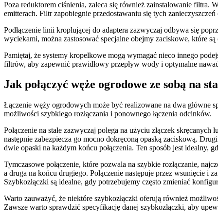
Poza reduktorem ciśnienia, zaleca się również zainstalowanie filtr
emitterach. Filtr zapobiegnie przedostawaniu się tych zanieczyszcze
Podłączenie linii kroplującej do adaptera zazwyczaj odbywa się po
wyciekami, można zastosować specjalne obejmy zaciskowe, które są 
Pamiętaj, że systemy kropelkowe mogą wymagać nieco innego podejśc
filtrów, aby zapewnić prawidłowy przepływ wody i optymalne nawadn
Jak połączyć węże ogrodowe ze sobą na st
Łączenie węży ogrodowych może być realizowane na dwa główne sposo
możliwości szybkiego rozłączania i ponownego łączenia odcinków.
Połączenie na stałe zazwyczaj polega na użyciu złączek skręcanych l
następnie zabezpiecza go mocno dokręconą opaską zaciskową. Drugi
dwie opaski na każdym końcu połączenia. Ten sposób jest idealny, g
Tymczasowe połączenie, które pozwala na szybkie rozłączanie, najczę
a druga na końcu drugiego. Połączenie następuje przez wsunięcie i za
Szybkozłączki są idealne, gdy potrzebujemy często zmieniać konfigu
Warto zauważyć, że niektóre szybkozłączki oferują również możliwoś
Zawsze warto sprawdzić specyfikację danej szybkozłączki, aby upewn