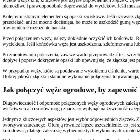
Przede wszystkim, kluczowe jest użycie odpowiednich złączek. Upew
niemożliwe i prawdopodobnie doprowadzi do wycieków. Jeśli musisz 
Kolejnym istotnym elementem są opaski zaciskowe. Jeśli używasz zł
przeciekać, ani za mocno dociśnięta, bo może to uszkodzić gumę wę
równomierne rozłożenie nacisku.
Przed połączeniem węży, należy dokładnie oczyścić ich końcówki. R
wyciekiem. Jeśli końcówka węża jest uszkodzona, zdeformowana lub s
Po zmontowaniu połączenia, zawsze warto przeprowadzić test szczel
dopływ i popraw dokręcenie opaski lub upewnij się, że złączka jes
W przypadku węży, które są poddawane wysokiemu ciśnieniu, warto ro
Dobrej jakości złączki i staranne wykonanie połączenia to gwarancja,
Jak połączyć węże ogrodowe, by zapewnić 
Długowieczność i odporność połączonych węży ogrodowych zależą nie
właściwych akcesoriów mogą znacząco wpłynąć na żywotność całego
Jednym z kluczowych aspektów jest wybór odpowiednich złączek. Złą
tworzywa sztucznego. Oferują również lepsze uszczelnienie, co jes
korodować, dlatego zaleca się wybieranie tych wykonanych z materi