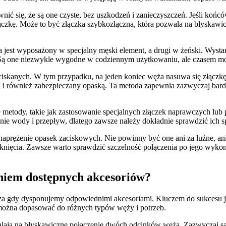
 się, że są one czyste, bez uszkodzeń i zanieczyszczeń. Jeśli końców
zkę. Może to być złączka szybkozłączna, która pozwala na błyskawiczn
jest wyposażony w specjalny męski element, a drugi w żeński. Wystar
e. Są one niezwykle wygodne w codziennym użytkowaniu, ale czasem mo
iskanych. W tym przypadku, na jeden koniec węża nasuwa się złączkę,
i i również zabezpieczany opaską. Ta metoda zapewnia zazwyczaj bardzo
metody, takie jak zastosowanie specjalnych złączek naprawczych lub p
ie wody i przepływ, dlatego zawsze należy dokładnie sprawdzić ich sp
aprężenie opasek zaciskowych. Nie powinny być one ani za luźne, a
nięcia. Zawsze warto sprawdzić szczelność połączenia po jego wykona
niem dostępnych akcesoriów?
 gdy dysponujemy odpowiednimi akcesoriami. Kluczem do sukcesu jes
e można dopasować do różnych typów węży i potrzeb.
alają na błyskawiczne połączenie dwóch odcinków węża. Zazwyczaj są