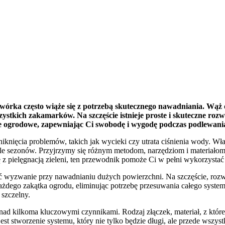
odwórka często wiąże się z potrzebą skutecznego nawadniania. Wą
ystkich zakamarków. Na szczęście istnieje proste i skuteczne rozw
że ogrodowe, zapewniając Ci swobodę i wygodę podczas podlewani
knięcia problemów, takich jak wycieki czy utrata ciśnienia wody. Wł
le sezonów. Przyjrzymy się różnym metodom, narzędziom i materiałom, 
z pielęgnacją zieleni, ten przewodnik pomoże Ci w pełni wykorzysta
wyzwanie przy nawadnianiu dużych powierzchni. Na szczęście, rozwiąz
ego zakątka ogrodu, eliminując potrzebę przesuwania całego systemu 
 szczelny.
nad kilkoma kluczowymi czynnikami. Rodzaj złączek, materiał, z któr
st stworzenie systemu, który nie tylko będzie długi, ale przede wszystk