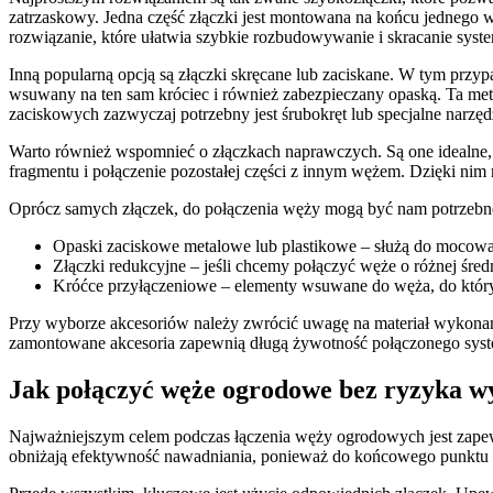
zatrzaskowy. Jedna część złączki jest montowana na końcu jednego w
rozwiązanie, które ułatwia szybkie rozbudowywanie i skracanie syst
Inną popularną opcją są złączki skręcane lub zaciskane. W tym przyp
wsuwany na ten sam króciec i również zabezpieczany opaską. Ta meto
zaciskowych zazwyczaj potrzebny jest śrubokręt lub specjalne narzędz
Warto również wspomnieć o złączkach naprawczych. Są one idealne, 
fragmentu i połączenie pozostałej części z innym wężem. Dzięki ni
Oprócz samych złączek, do połączenia węży mogą być nam potrzebne 
Opaski zaciskowe metalowe lub plastikowe – służą do mocowa
Złączki redukcyjne – jeśli chcemy połączyć węże o różnej średn
Króćce przyłączeniowe – elementy wsuwane do węża, do któryc
Przy wyborze akcesoriów należy zwrócić uwagę na materiał wykonan
zamontowane akcesoria zapewnią długą żywotność połączonego sys
Jak połączyć węże ogrodowe bez ryzyka wy
Najważniejszym celem podczas łączenia węży ogrodowych jest zapewni
obniżają efektywność nawadniania, ponieważ do końcowego punktu doc