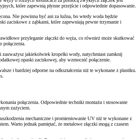
ie węży o różnych średnicach za pomocą zwykłych złączek jest
yjnych, które zapewnią płynne przejście i odpowiednie dopasowanie.
ęcona. Nie powinna być ani za luźna, bo wtedy woda będzie
ski zaciskowe z ząbkami, które zapewniają pewne trzymanie i
prawidłowe przyleganie złączki do węża, co również może skutkować
o połączenia.
li zauważysz jakiekolwiek kropelki wody, natychmiast zamknij
dodatkowej opaski zaciskowej, aby wzmocnić połączenie.
sze i bardziej odporne na odkształcenia niż te wykonane z plastiku.
s.
ykonania połączenia. Odpowiednie techniki montażu i stosowanie
esnym zużyciem.
a uszkodzenia mechaniczne i promieniowanie UV niż te wykonane z
niem. Warto jednak pamiętać, że metalowe złączki mogą z czasem