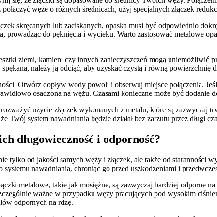
nij się, że złączki są dopasowane do średnicy Twoich węży. Połączen
połączyć węże o różnych średnicach, użyj specjalnych złączek redukc
ączek skręcanych lub zaciskanych, opaska musi być odpowiednio dokr
ża, prowadząc do pęknięcia i wycieku. Warto zastosować metalowe opa
esztki ziemi, kamieni czy innych zanieczyszczeń mogą uniemożliwić 
pękana, należy ją odciąć, aby uzyskać czystą i równą powierzchnię d
ności. Otwórz dopływ wody powoli i obserwuj miejsce połączenia. Jeś
t prawidłowo osadzona na wężu. Czasami konieczne może być dodanie 
zważyć użycie złączek wykonanych z metalu, które są zazwyczaj trwal
 że Twój system nawadniania będzie działał bez zarzutu przez długi cza
ich długowieczność i odporność?
 tylko od jakości samych węży i złączek, ale także od staranności w
 systemu nawadniania, chroniąc go przed uszkodzeniami i przedwcz
czki metalowe, takie jak mosiężne, są zazwyczaj bardziej odporne n
t szczególnie ważne w przypadku węży pracujących pod wysokim ciśnie
ałów odpornych na rdzę.