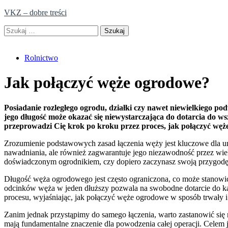
Skip
VKZ – dobre treści
to
Szukaj:
content
Rolnictwo
Jak połączyć węże ogrodowe?
Posiadanie rozległego ogrodu, działki czy nawet niewielkiego p
jego długość może okazać się niewystarczająca do dotarcia do wsz
przeprowadzi Cię krok po kroku przez proces, jak połączyć wę
Zrozumienie podstawowych zasad łączenia węży jest kluczowe dla uni
nawadniania, ale również zagwarantuje jego niezawodność przez wie
doświadczonym ogrodnikiem, czy dopiero zaczynasz swoją przygodę 
Długość węża ogrodowego jest często ograniczona, co może stanowić 
odcinków węża w jeden dłuższy pozwala na swobodne dotarcie do każd
procesu, wyjaśniając, jak połączyć węże ogrodowe w sposób trwały i
Zanim jednak przystąpimy do samego łączenia, warto zastanowić się 
mają fundamentalne znaczenie dla powodzenia całej operacji. Celem je