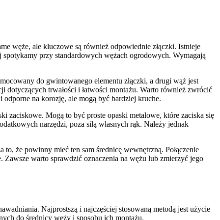
me węże, ale kluczowe są również odpowiednie złączki. Istnieje
ęściej spotykamy przy standardowych wężach ogrodowych. Wymagają
st mocowany do gwintowanego elementu złączki, a drugi wąż jest
i dotyczących trwałości i łatwości montażu. Warto również zwrócić
i odporne na korozję, ale mogą być bardziej kruche.
 zaciskowe. Mogą to być proste opaski metalowe, które zaciska się
datkowych narzędzi, poza siłą własnych rąk. Należy jednak
za to, że powinny mieć ten sam średnicę wewnętrzną. Połączenie
e. Zawsze warto sprawdzić oznaczenia na wężu lub zmierzyć jego
awadniania. Najprostszą i najczęściej stosowaną metodą jest użycie
nych do średnicy węży i sposobu ich montażu.