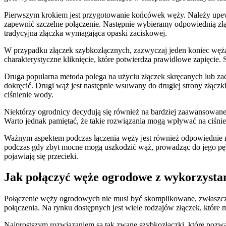
Pierwszym krokiem jest przygotowanie końcówek węży. Należy upewnić
zapewnić szczelne połączenie. Następnie wybieramy odpowiednią złąc
tradycyjna złączka wymagająca opaski zaciskowej.
W przypadku złączek szybkozłącznych, zazwyczaj jeden koniec węża 
charakterystyczne kliknięcie, które potwierdza prawidłowe zapięci
Druga popularna metoda polega na użyciu złączek skręcanych lub zac
dokręcić. Drugi wąż jest następnie wsuwany do drugiej strony złączk
ciśnienie wody.
Niektórzy ogrodnicy decydują się również na bardziej zaawansowane 
Warto jednak pamiętać, że takie rozwiązania mogą wpływać na ciśnien
Ważnym aspektem podczas łączenia węży jest również odpowiednie n
podczas gdy zbyt mocne mogą uszkodzić wąż, prowadząc do jego pęk
pojawiają się przecieki.
Jak połączyć węże ogrodowe z wykorzysta
Połączenie węży ogrodowych nie musi być skomplikowane, zwłaszcza
połączenia. Na rynku dostępnych jest wiele rodzajów złączek, któr
Najprostszym rozwiązaniem są tak zwane szybkozłączki, które pozw