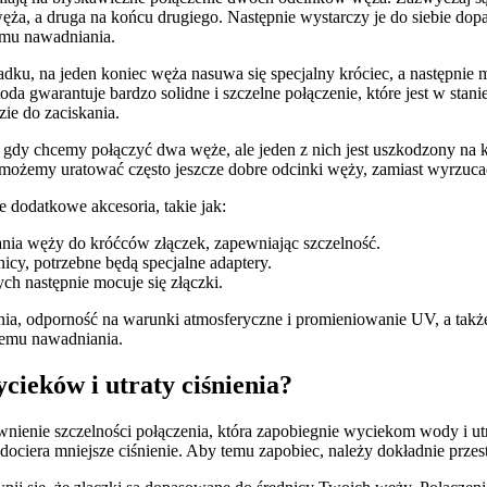
ęża, a druga na końcu drugiego. Następnie wystarczy je do siebie dopa
emu nawadniania.
adku, na jeden koniec węża nasuwa się specjalny króciec, a następnie
da gwarantuje bardzo solidne i szczelne połączenie, które jest w st
ie do zaciskania.
gdy chcemy połączyć dwa węże, ale jeden z nich jest uszkodzony na 
m możemy uratować często jeszcze dobre odcinki węży, zamiast wyrzuc
dodatkowe akcesoria, takie jak:
nia węży do króćców złączek, zapewniając szczelność.
icy, potrzebne będą specjalne adaptery.
h następnie mocuje się złączki.
ia, odporność na warunki atmosferyczne i promieniowanie UV, a takż
temu nawadniania.
cieków i utraty ciśnienia?
enie szczelności połączenia, która zapobiegnie wyciekom wody i utra
iera mniejsze ciśnienie. Aby temu zapobiec, należy dokładnie przest