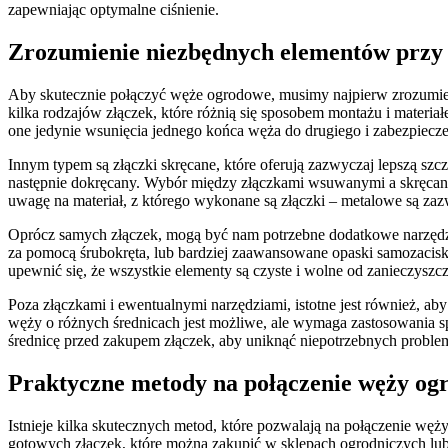
zapewniając optymalne ciśnienie.
Zrozumienie niezbędnych elementów przy
Aby skutecznie połączyć węże ogrodowe, musimy najpierw zrozumieć,
kilka rodzajów złączek, które różnią się sposobem montażu i mater
one jedynie wsunięcia jednego końca węża do drugiego i zabezpiecze
Innym typem są złączki skręcane, które oferują zazwyczaj lepszą sz
następnie dokręcany. Wybór między złączkami wsuwanymi a skręcanymi
uwagę na materiał, z którego wykonane są złączki – metalowe są zazw
Oprócz samych złączek, mogą być nam potrzebne dodatkowe narzędzi
za pomocą śrubokręta, lub bardziej zaawansowane opaski samozacisk
upewnić się, że wszystkie elementy są czyste i wolne od zanieczyszc
Poza złączkami i ewentualnymi narzędziami, istotne jest również, a
węży o różnych średnicach jest możliwe, ale wymaga zastosowania s
średnicę przed zakupem złączek, aby uniknąć niepotrzebnych probl
Praktyczne metody na połączenie węży og
Istnieje kilka skutecznych metod, które pozwalają na połączenie węż
gotowych złączek, które można zakupić w sklepach ogrodniczych lu