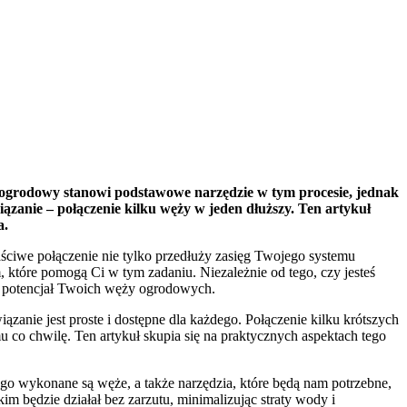
ż ogrodowy stanowi podstawowe narzędzie w tym procesie, jednak
iązanie – połączenie kilku węży w jeden dłuższy. Ten artykuł
a.
aściwe połączenie nie tylko przedłuży zasięg Twojego systemu
które pomogą Ci w tym zadaniu. Niezależnie od tego, czy jesteś
ć potencjał Twoich węży ogrodowych.
anie jest proste i dostępne dla każdego. Połączenie kilku krótszych
co chwilę. Ten artykuł skupia się na praktycznych aspektach tego
ego wykonane są węże, a także narzędzia, które będą nam potrzebne,
im będzie działał bez zarzutu, minimalizując straty wody i