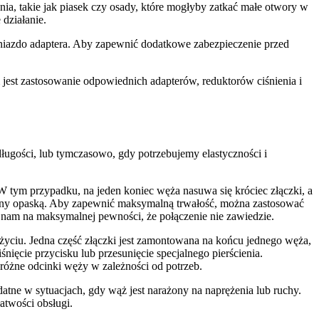
ia, takie jak piasek czy osady, które mogłyby zatkać małe otwory w
działanie.
gniazdo adaptera. Aby zapewnić dodatkowe zabezpieczenie przed
est zastosowanie odpowiednich adapterów, reduktorów ciśnienia i
ugości, lub tymczasowo, gdy potrzebujemy elastyczności i
 W tym przypadku, na jeden koniec węża nasuwa się króciec złączki, a
zany opaską. Aby zapewnić maksymalną trwałość, można zastosować
y nam na maksymalnej pewności, że połączenie nie zawiedzie.
użyciu. Jedna część złączki jest zamontowana na końcu jednego węża,
nięcie przycisku lub przesunięcie specjalnego pierścienia.
różne odcinki węży w zależności od potrzeb.
tne w sytuacjach, gdy wąż jest narażony na naprężenia lub ruchy.
atwości obsługi.