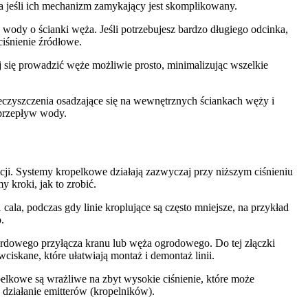
a jeśli ich mechanizm zamykający jest skomplikowany.
 wody o ścianki węża. Jeśli potrzebujesz bardzo długiego odcinka,
ciśnienie źródłowe.
j się prowadzić węże możliwie prosto, minimalizując wszelkie
czyszczenia osadzające się na wewnętrznych ściankach węży i
 przepływ wody.
. Systemy kropelkowe działają zazwyczaj przy niższym ciśnieniu
 kroki, jak to zrobić.
la, podczas gdy linie kroplujące są często mniejsze, na przykład
.
ardowego przyłącza kranu lub węża ogrodowego. Do tej złączki
ciskane, które ułatwiają montaż i demontaż linii.
elkowe są wrażliwe na zbyt wysokie ciśnienie, które może
ziałanie emitterów (kropelników).