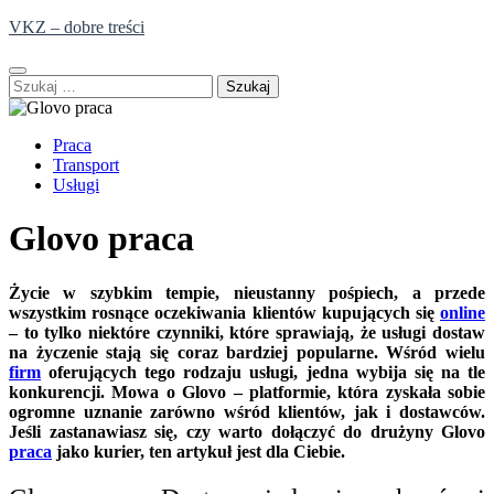
Skip
VKZ – dobre treści
to
content
Szukaj:
Praca
Transport
Usługi
Glovo praca
Życie w szybkim tempie, nieustanny pośpiech, a przede
wszystkim rosnące oczekiwania klientów kupujących się
online
– to tylko niektóre czynniki, które sprawiają, że usługi dostaw
na życzenie stają się coraz bardziej popularne. Wśród wielu
firm
oferujących tego rodzaju usługi, jedna wybija się na tle
konkurencji. Mowa o Glovo – platformie, która zyskała sobie
ogromne uznanie zarówno wśród klientów, jak i dostawców.
Jeśli zastanawiasz się, czy warto dołączyć do drużyny Glovo
praca
jako kurier, ten artykuł jest dla Ciebie.