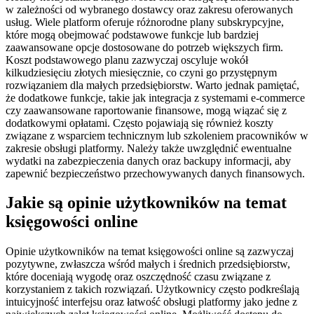
w zależności od wybranego dostawcy oraz zakresu oferowanych
usług. Wiele platform oferuje różnorodne plany subskrypcyjne,
które mogą obejmować podstawowe funkcje lub bardziej
zaawansowane opcje dostosowane do potrzeb większych firm.
Koszt podstawowego planu zazwyczaj oscyluje wokół
kilkudziesięciu złotych miesięcznie, co czyni go przystępnym
rozwiązaniem dla małych przedsiębiorstw. Warto jednak pamiętać,
że dodatkowe funkcje, takie jak integracja z systemami e-commerce
czy zaawansowane raportowanie finansowe, mogą wiązać się z
dodatkowymi opłatami. Często pojawiają się również koszty
związane z wsparciem technicznym lub szkoleniem pracowników w
zakresie obsługi platformy. Należy także uwzględnić ewentualne
wydatki na zabezpieczenia danych oraz backupy informacji, aby
zapewnić bezpieczeństwo przechowywanych danych finansowych.
Jakie są opinie użytkowników na temat
księgowości online
Opinie użytkowników na temat księgowości online są zazwyczaj
pozytywne, zwłaszcza wśród małych i średnich przedsiębiorstw,
które doceniają wygodę oraz oszczędność czasu związane z
korzystaniem z takich rozwiązań. Użytkownicy często podkreślają
intuicyjność interfejsu oraz łatwość obsługi platformy jako jedne z