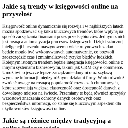
Jakie są trendy w księgowości online na
przyszłość
Księgowość online dynamicznie się rozwija i w najbliższych latach
można spodziewać się kilku kluczowych trendów, które wpłyną na
sposób zarządzania finansami przez przedsiębiorców. Jednym z nich
jest rosnąca automatyzacja procesów księgowych. Dzięki sztucznej
inteligencji i uczeniu maszynowemu wiele rutynowych zadań
będzie mogło być wykonywanych automatycznie, co pozwoli
zaoszczędzić czas i zminimalizować ryzyko błędów ludzkich.
Kolejnym istotnym trendem będzie integracja księgowości online z
innymi systemami biznesowymi, takimi jak CRM czy e-commerce.
Umożliwi to jeszcze lepsze zarządzanie danymi oraz szybszą
wymianę informacji między różnymi działami firmy. Warto również
zwrócić uwagę na rosnącą popularność rozwiązań chmurowych,
które zapewniają większą elastyczność oraz dostępność danych z
dowolnego miejsca na świecie. Przemiany te będą również sprzyjały
wzrostowi znaczenia ochrony danych osobowych oraz
bezpieczeństwa informacji, co stanie się kluczowym aspektem dla
użytkowników księgowości online.
Jakie są różnice między tradycyjną a