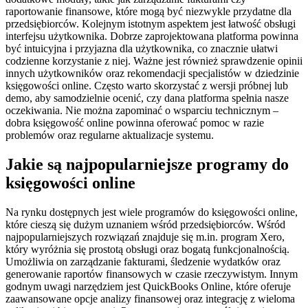
raportowanie finansowe, które mogą być niezwykle przydatne dla
przedsiębiorców. Kolejnym istotnym aspektem jest łatwość obsługi
interfejsu użytkownika. Dobrze zaprojektowana platforma powinna
być intuicyjna i przyjazna dla użytkownika, co znacznie ułatwi
codzienne korzystanie z niej. Ważne jest również sprawdzenie opinii
innych użytkowników oraz rekomendacji specjalistów w dziedzinie
księgowości online. Często warto skorzystać z wersji próbnej lub
demo, aby samodzielnie ocenić, czy dana platforma spełnia nasze
oczekiwania. Nie można zapominać o wsparciu technicznym –
dobra księgowość online powinna oferować pomoc w razie
problemów oraz regularne aktualizacje systemu.
Jakie są najpopularniejsze programy do
księgowości online
Na rynku dostępnych jest wiele programów do księgowości online,
które cieszą się dużym uznaniem wśród przedsiębiorców. Wśród
najpopularniejszych rozwiązań znajduje się m.in. program Xero,
który wyróżnia się prostotą obsługi oraz bogatą funkcjonalnością.
Umożliwia on zarządzanie fakturami, śledzenie wydatków oraz
generowanie raportów finansowych w czasie rzeczywistym. Innym
godnym uwagi narzędziem jest QuickBooks Online, które oferuje
zaawansowane opcje analizy finansowej oraz integrację z wieloma