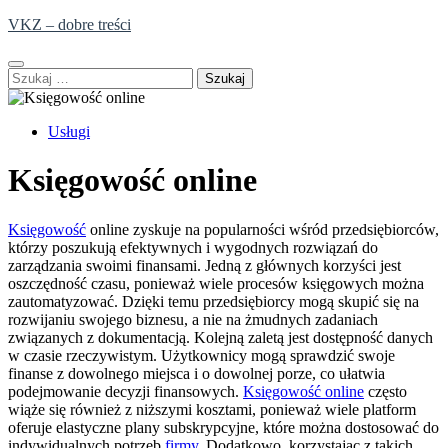
Skip
VKZ – dobre treści
to
content
Szukaj:
Usługi
Księgowość online
Księgowość
online zyskuje na popularności wśród przedsiębiorców,
którzy poszukują efektywnych i wygodnych rozwiązań do
zarządzania swoimi finansami. Jedną z głównych korzyści jest
oszczędność czasu, ponieważ wiele procesów księgowych można
zautomatyzować. Dzięki temu przedsiębiorcy mogą skupić się na
rozwijaniu swojego biznesu, a nie na żmudnych zadaniach
związanych z dokumentacją. Kolejną zaletą jest dostępność danych
w czasie rzeczywistym. Użytkownicy mogą sprawdzić swoje
finanse z dowolnego miejsca i o dowolnej porze, co ułatwia
podejmowanie decyzji finansowych.
Księgowość online
często
wiąże się również z niższymi kosztami, ponieważ wiele platform
oferuje elastyczne plany subskrypcyjne, które można dostosować do
indywidualnych potrzeb
firmy
. Dodatkowo, korzystając z takich