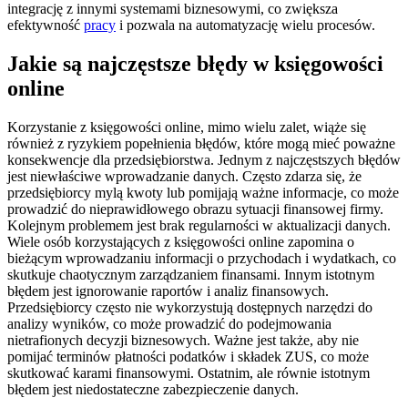
integrację z innymi systemami biznesowymi, co zwiększa
efektywność
pracy
i pozwala na automatyzację wielu procesów.
Jakie są najczęstsze błędy w księgowości
online
Korzystanie z księgowości online, mimo wielu zalet, wiąże się
również z ryzykiem popełnienia błędów, które mogą mieć poważne
konsekwencje dla przedsiębiorstwa. Jednym z najczęstszych błędów
jest niewłaściwe wprowadzanie danych. Często zdarza się, że
przedsiębiorcy mylą kwoty lub pomijają ważne informacje, co może
prowadzić do nieprawidłowego obrazu sytuacji finansowej firmy.
Kolejnym problemem jest brak regularności w aktualizacji danych.
Wiele osób korzystających z księgowości online zapomina o
bieżącym wprowadzaniu informacji o przychodach i wydatkach, co
skutkuje chaotycznym zarządzaniem finansami. Innym istotnym
błędem jest ignorowanie raportów i analiz finansowych.
Przedsiębiorcy często nie wykorzystują dostępnych narzędzi do
analizy wyników, co może prowadzić do podejmowania
nietrafionych decyzji biznesowych. Ważne jest także, aby nie
pomijać terminów płatności podatków i składek ZUS, co może
skutkować karami finansowymi. Ostatnim, ale równie istotnym
błędem jest niedostateczne zabezpieczenie danych.