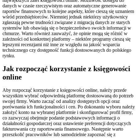
największych zalet księgowości online. Możliwość dostępu do
danych w czasie rzeczywistym oraz automatyczne generowanie
raportów finansowych to kolejne aspekty, które cieszą się uznaniem
wśród przedsiębiorców. Niemniej jednak niektórzy użytkownicy
zgłaszają pewne trudności związane z migracją danych ze starych
systemów lub obawiają się o bezpieczeństwo swoich informacji w
chmurze. Warto również zauważyć, że opinie mogą się różnić w
zależności od konkretnej platformy – niektóre programy cieszą się
lepszymi recenzjami niż inne ze względu na jakość wsparcia
technicznego czy dostępność funkcji dostosowanych do polskiego
rynku.
Jak rozpocząć korzystanie z księgowości
online
Aby rozpocząć korzystanie z księgowości online, należy przede
wszystkim wybrać odpowiednią platformę dostosowaną do potrzeb
swojej firmy. Warto zacząć od analizy dostępnych opcji oraz
porównania ich funkcjonalności i cen. Po dokonaniu wyboru należy
założyć konto na wybranej platformie i skonfigurować profil firmy,
co zazwyczaj obejmuje podanie podstawowych informacji o
działalności gospodarczej oraz ustawienie preferencji dotyczących
fakturowania czy raportowania finansowego. Następnie warto
przeszkolić pracowników lub samodzielnie zapoznać się z