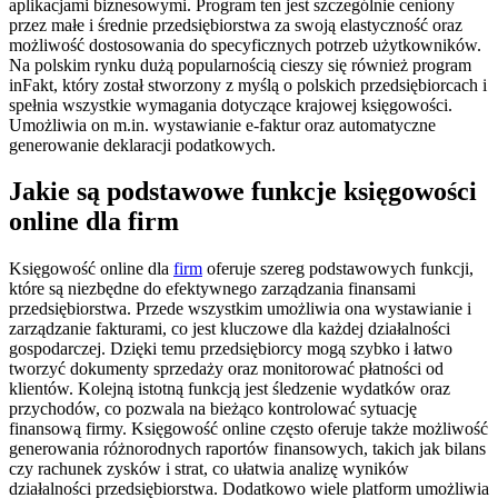
aplikacjami biznesowymi. Program ten jest szczególnie ceniony
przez małe i średnie przedsiębiorstwa za swoją elastyczność oraz
możliwość dostosowania do specyficznych potrzeb użytkowników.
Na polskim rynku dużą popularnością cieszy się również program
inFakt, który został stworzony z myślą o polskich przedsiębiorcach i
spełnia wszystkie wymagania dotyczące krajowej księgowości.
Umożliwia on m.in. wystawianie e-faktur oraz automatyczne
generowanie deklaracji podatkowych.
Jakie są podstawowe funkcje księgowości
online dla firm
Księgowość online dla
firm
oferuje szereg podstawowych funkcji,
które są niezbędne do efektywnego zarządzania finansami
przedsiębiorstwa. Przede wszystkim umożliwia ona wystawianie i
zarządzanie fakturami, co jest kluczowe dla każdej działalności
gospodarczej. Dzięki temu przedsiębiorcy mogą szybko i łatwo
tworzyć dokumenty sprzedaży oraz monitorować płatności od
klientów. Kolejną istotną funkcją jest śledzenie wydatków oraz
przychodów, co pozwala na bieżąco kontrolować sytuację
finansową firmy. Księgowość online często oferuje także możliwość
generowania różnorodnych raportów finansowych, takich jak bilans
czy rachunek zysków i strat, co ułatwia analizę wyników
działalności przedsiębiorstwa. Dodatkowo wiele platform umożliwia