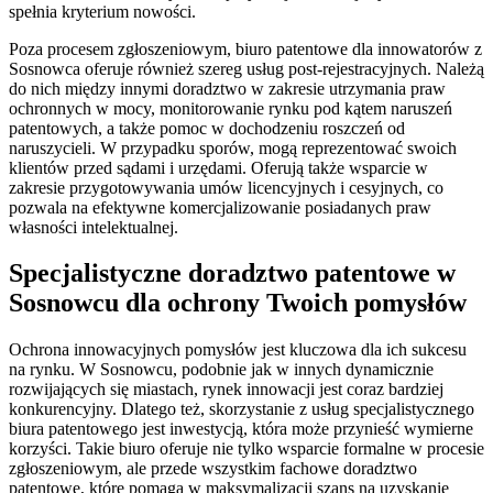
spełnia kryterium nowości.
Poza procesem zgłoszeniowym, biuro patentowe dla innowatorów z
Sosnowca oferuje również szereg usług post-rejestracyjnych. Należą
do nich między innymi doradztwo w zakresie utrzymania praw
ochronnych w mocy, monitorowanie rynku pod kątem naruszeń
patentowych, a także pomoc w dochodzeniu roszczeń od
naruszycieli. W przypadku sporów, mogą reprezentować swoich
klientów przed sądami i urzędami. Oferują także wsparcie w
zakresie przygotowywania umów licencyjnych i cesyjnych, co
pozwala na efektywne komercjalizowanie posiadanych praw
własności intelektualnej.
Specjalistyczne doradztwo patentowe w
Sosnowcu dla ochrony Twoich pomysłów
Ochrona innowacyjnych pomysłów jest kluczowa dla ich sukcesu
na rynku. W Sosnowcu, podobnie jak w innych dynamicznie
rozwijających się miastach, rynek innowacji jest coraz bardziej
konkurencyjny. Dlatego też, skorzystanie z usług specjalistycznego
biura patentowego jest inwestycją, która może przynieść wymierne
korzyści. Takie biuro oferuje nie tylko wsparcie formalne w procesie
zgłoszeniowym, ale przede wszystkim fachowe doradztwo
patentowe, które pomaga w maksymalizacji szans na uzyskanie