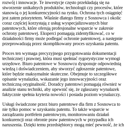
rozwój i innowacje. Te inwestycje często przekładają się na
stworzenie unikalnych produktów, technologii czy procesów, które
stanowią o jej konkurencyjności na rynku. Ochrona tych osiągnięć
jest zatem priorytetem. Właśnie dlatego firmy z Sosnowca i okolic
coraz częściej korzystają z usług wyspecjalizowanych biur
patentowych, które oferują profesjonalne wsparcie w zakresie
ochrony patentowej. Eksperci pomagają zidentyfikować, co w
działalności firmy może podlegać ochronie patentowej, a następnie
przeprowadzają przez skomplikowany proces uzyskania patentu.
Proces ten wymaga precyzyjnego przygotowania dokumentacji
technicznej i prawnej, która musi spełniać rygorystyczne wymogi
urzędowe. Biuro patentowe w Sosnowcu dysponuje odpowiednią
wiedzą i doświadczeniem, aby stworzyć zgłoszenie patentowe,
które będzie maksymalnie skuteczne. Obejmuje to szczegółowe
opisanie wynalazku, wskazanie jego innowacyjności oraz
techniczną oryginalność. Doradcy patentowi pomagają również w
analizie stanu techniki, aby upewnić się, że zgłaszany wynalazek
faktycznie spełnia kryteria nowości i posiada poziom wynalazczy.
Usługi świadczone przez biuro patentowe dla firm z Sosnowca to
nie tylko pomoc w uzyskaniu patentu. To także wsparcie w
zarządzaniu portfelem patentowym, monitorowaniu działań
konkurencji oraz obronie praw patentowych w przypadku ich
naruszenia. Dzięki temu przedsiębiorcy mogą mieć pewność, że ich