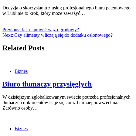
Decyzja o skorzystaniu z usług profesjonalnego biura patentowego
w Lublinie to krok, który może zaważyć…
Previous:
Jak naprawić wąż ogrodowy?
Next:
Czy alimenty wliczają się do dodatku osłonowego?
Related Posts
Biznes
Biuro tłumaczy przysięgłych
W dzisiejszym zglobalizowanym świecie potrzeba profesjonalnych
tłumaczeń dokumentów staje się coraz bardziej powszechna.
Zarówno osoby…
Biznes