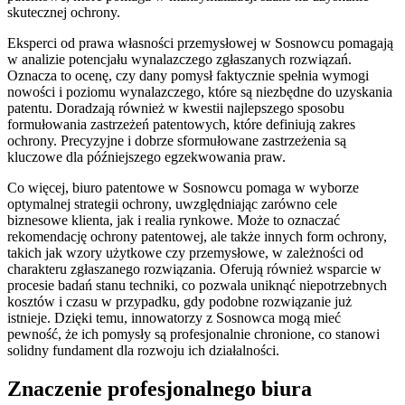
skutecznej ochrony.
Eksperci od prawa własności przemysłowej w Sosnowcu pomagają
w analizie potencjału wynalazczego zgłaszanych rozwiązań.
Oznacza to ocenę, czy dany pomysł faktycznie spełnia wymogi
nowości i poziomu wynalazczego, które są niezbędne do uzyskania
patentu. Doradzają również w kwestii najlepszego sposobu
formułowania zastrzeżeń patentowych, które definiują zakres
ochrony. Precyzyjne i dobrze sformułowane zastrzeżenia są
kluczowe dla późniejszego egzekwowania praw.
Co więcej, biuro patentowe w Sosnowcu pomaga w wyborze
optymalnej strategii ochrony, uwzględniając zarówno cele
biznesowe klienta, jak i realia rynkowe. Może to oznaczać
rekomendację ochrony patentowej, ale także innych form ochrony,
takich jak wzory użytkowe czy przemysłowe, w zależności od
charakteru zgłaszanego rozwiązania. Oferują również wsparcie w
procesie badań stanu techniki, co pozwala uniknąć niepotrzebnych
kosztów i czasu w przypadku, gdy podobne rozwiązanie już
istnieje. Dzięki temu, innowatorzy z Sosnowca mogą mieć
pewność, że ich pomysły są profesjonalnie chronione, co stanowi
solidny fundament dla rozwoju ich działalności.
Znaczenie profesjonalnego biura