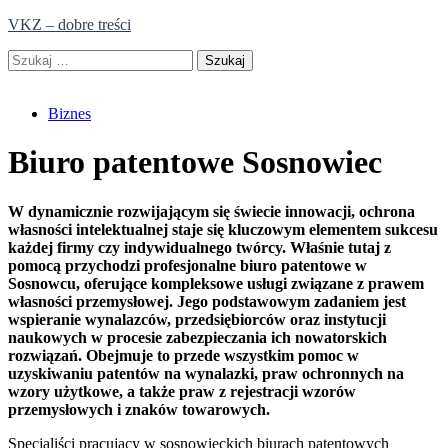
Skip
VKZ – dobre treści
to
Szukaj:
content
Biznes
Biuro patentowe Sosnowiec
W dynamicznie rozwijającym się świecie innowacji, ochrona
własności intelektualnej staje się kluczowym elementem sukcesu
każdej firmy czy indywidualnego twórcy. Właśnie tutaj z
pomocą przychodzi profesjonalne biuro patentowe w
Sosnowcu, oferujące kompleksowe usługi związane z prawem
własności przemysłowej. Jego podstawowym zadaniem jest
wspieranie wynalazców, przedsiębiorców oraz instytucji
naukowych w procesie zabezpieczania ich nowatorskich
rozwiązań. Obejmuje to przede wszystkim pomoc w
uzyskiwaniu patentów na wynalazki, praw ochronnych na
wzory użytkowe, a także praw z rejestracji wzorów
przemysłowych i znaków towarowych.
Specjaliści pracujący w sosnowieckich biurach patentowych