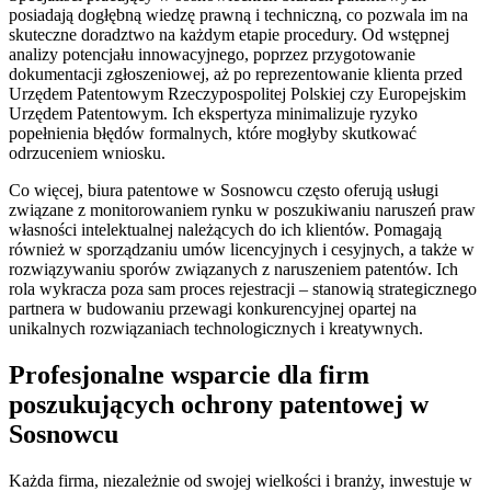
posiadają dogłębną wiedzę prawną i techniczną, co pozwala im na
skuteczne doradztwo na każdym etapie procedury. Od wstępnej
analizy potencjału innowacyjnego, poprzez przygotowanie
dokumentacji zgłoszeniowej, aż po reprezentowanie klienta przed
Urzędem Patentowym Rzeczypospolitej Polskiej czy Europejskim
Urzędem Patentowym. Ich ekspertyza minimalizuje ryzyko
popełnienia błędów formalnych, które mogłyby skutkować
odrzuceniem wniosku.
Co więcej, biura patentowe w Sosnowcu często oferują usługi
związane z monitorowaniem rynku w poszukiwaniu naruszeń praw
własności intelektualnej należących do ich klientów. Pomagają
również w sporządzaniu umów licencyjnych i cesyjnych, a także w
rozwiązywaniu sporów związanych z naruszeniem patentów. Ich
rola wykracza poza sam proces rejestracji – stanowią strategicznego
partnera w budowaniu przewagi konkurencyjnej opartej na
unikalnych rozwiązaniach technologicznych i kreatywnych.
Profesjonalne wsparcie dla firm
poszukujących ochrony patentowej w
Sosnowcu
Każda firma, niezależnie od swojej wielkości i branży, inwestuje w