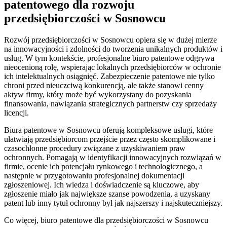
patentowego dla rozwoju
przedsiębiorczości w Sosnowcu
Rozwój przedsiębiorczości w Sosnowcu opiera się w dużej mierze
na innowacyjności i zdolności do tworzenia unikalnych produktów i
usług. W tym kontekście, profesjonalne biuro patentowe odgrywa
nieocenioną rolę, wspierając lokalnych przedsiębiorców w ochronie
ich intelektualnych osiągnięć. Zabezpieczenie patentowe nie tylko
chroni przed nieuczciwą konkurencją, ale także stanowi cenny
aktyw firmy, który może być wykorzystany do pozyskania
finansowania, nawiązania strategicznych partnerstw czy sprzedaży
licencji.
Biura patentowe w Sosnowcu oferują kompleksowe usługi, które
ułatwiają przedsiębiorcom przejście przez często skomplikowane i
czasochłonne procedury związane z uzyskiwaniem praw
ochronnych. Pomagają w identyfikacji innowacyjnych rozwiązań w
firmie, ocenie ich potencjału rynkowego i technologicznego, a
następnie w przygotowaniu profesjonalnej dokumentacji
zgłoszeniowej. Ich wiedza i doświadczenie są kluczowe, aby
zgłoszenie miało jak największe szanse powodzenia, a uzyskany
patent lub inny tytuł ochronny był jak najszerszy i najskuteczniejszy.
Co więcej, biuro patentowe dla przedsiębiorczości w Sosnowcu