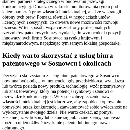
stanowi partnera strategicznego w budowaniu przewagi
konkurencyjnej. Doradza w zakresie monitorowania rynku pod
kątem naruszeń praw własności intelektualnej, a także w strategii
obrony tych praw. Pomaga również w negocjacjach umów
licencyjnych i cesyjnych, co otwiera nowe możliwości rozwoju
biznesu. W ten sposób, wsparcie ze strony profesjonalnych
rzeczników patentowych przyczynia się do wzmocnienia pozycji
innowacyjnych firm z Sosnowca na rynku krajowym i
międzynarodowym, napędzając tym samym lokalną gospodarkę.
Kiedy warto skorzystać z usług biura
patentowego w Sosnowcu i okolicach
Decyzja o skorzystaniu z usług biura patentowego w Sosnowcu
powinna być podjęta w momencie, gdy przedsiębiorca, wynalazca
lub twórca posiada nowy produkt, technologię, wzór przemysłowy
lub znak towarowy, który ma potencjał rynkowy i stanowi o
przewadze konkurencyjnej. Wczesne zabezpieczenie praw
własności intelektualnej jest kluczowe, aby zapobiec kopiowaniu
pomysłów przez konkurencję i zagwarantować sobie wyłączność na
wykorzystanie swojego dzieła. Nie warto czekać, aż pomysł
zostanie już wdrożony lub stanie się publicznie znany, ponieważ
może to uniemożliwić uzyskanie patentu lub innego prawa
ochronnego.