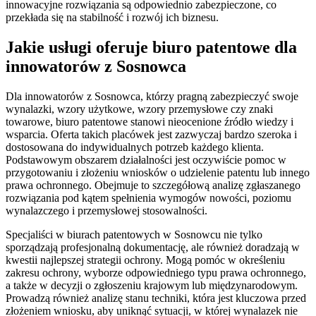
innowacyjne rozwiązania są odpowiednio zabezpieczone, co
przekłada się na stabilność i rozwój ich biznesu.
Jakie usługi oferuje biuro patentowe dla
innowatorów z Sosnowca
Dla innowatorów z Sosnowca, którzy pragną zabezpieczyć swoje
wynalazki, wzory użytkowe, wzory przemysłowe czy znaki
towarowe, biuro patentowe stanowi nieocenione źródło wiedzy i
wsparcia. Oferta takich placówek jest zazwyczaj bardzo szeroka i
dostosowana do indywidualnych potrzeb każdego klienta.
Podstawowym obszarem działalności jest oczywiście pomoc w
przygotowaniu i złożeniu wniosków o udzielenie patentu lub innego
prawa ochronnego. Obejmuje to szczegółową analizę zgłaszanego
rozwiązania pod kątem spełnienia wymogów nowości, poziomu
wynalazczego i przemysłowej stosowalności.
Specjaliści w biurach patentowych w Sosnowcu nie tylko
sporządzają profesjonalną dokumentację, ale również doradzają w
kwestii najlepszej strategii ochrony. Mogą pomóc w określeniu
zakresu ochrony, wyborze odpowiedniego typu prawa ochronnego,
a także w decyzji o zgłoszeniu krajowym lub międzynarodowym.
Prowadzą również analizę stanu techniki, która jest kluczowa przed
złożeniem wniosku, aby uniknąć sytuacji, w której wynalazek nie