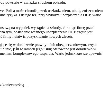
ody powstałe w związku z ruchem pojazdu.
. Polisa może chronić przed: uszkodzeniem, utratą, zniszczeniem
alne ryzyka. Dlatego też, przy wyborze ubezpieczenia OCP, warto
nsową na wypadek wystąpienia szkody, chroniąc firmę przed
oza tym, posiadanie ważnego ubezpieczenia OCP często jest
 firmy i ułatwia pozyskiwanie nowych zleceń.
izujące się w doradztwie prawnym lub ubezpieczeniowym, często
linie, jeśli w ramach jego usług oferowane jest doradztwo w
lementem kompleksowego wsparcia. Warto jednak zawsze upewnić
ę z koniecznością…