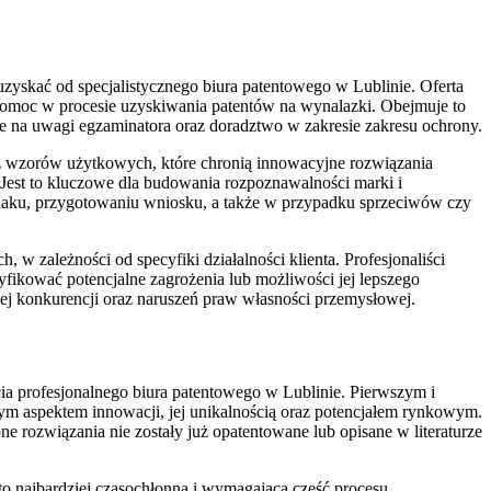
uzyskać od specjalistycznego biura patentowego w Lublinie. Oferta
 pomoc w procesie uzyskiwania patentów na wynalazki. Obejmuje to
e na uwagi egzaminatora oraz doradztwo w zakresie zakresu ochrony.
z wzorów użytkowych, które chronią innowacyjne rozwiązania
est to kluczowe dla budowania rozpoznawalności marki i
znaku, przygotowaniu wniosku, a także w przypadku sprzeciwów czy
w zależności od specyfiki działalności klienta. Profesjonaliści
tyfikować potencjalne zagrożenia lub możliwości jej lepszego
ej konkurencji oraz naruszeń praw własności przemysłowej.
cia profesjonalnego biura patentowego w Lublinie. Pierwszym i
ym aspektem innowacji, jej unikalnością oraz potencjałem rynkowym.
e rozwiązania nie zostały już opatentowane lub opisane w literaturze
to najbardziej czasochłonna i wymagająca część procesu.