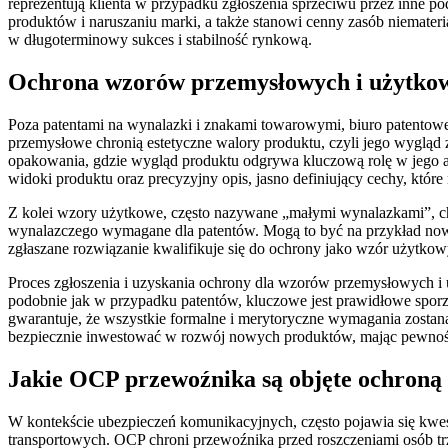
reprezentują klienta w przypadku zgłoszenia sprzeciwu przez inne 
produktów i naruszaniu marki, a także stanowi cenny zasób niemate
w długoterminowy sukces i stabilność rynkową.
Ochrona wzorów przemysłowych i użytkow
Poza patentami na wynalazki i znakami towarowymi, biuro patentow
przemysłowe chronią estetyczne walory produktu, czyli jego wygląd z
opakowania, gdzie wygląd produktu odgrywa kluczową rolę w jego a
widoki produktu oraz precyzyjny opis, jasno definiujący cechy, które
Z kolei wzory użytkowe, często nazywane „małymi wynalazkami”, chr
wynalazczego wymagane dla patentów. Mogą to być na przykład now
zgłaszane rozwiązanie kwalifikuje się do ochrony jako wzór użytkowy
Proces zgłoszenia i uzyskania ochrony dla wzorów przemysłowych i 
podobnie jak w przypadku patentów, kluczowe jest prawidłowe spor
gwarantuje, że wszystkie formalne i merytoryczne wymagania zostaną
bezpiecznie inwestować w rozwój nowych produktów, mając pewność,
Jakie OCP przewoźnika są objęte ochroną i 
W kontekście ubezpieczeń komunikacyjnych, często pojawia się kwes
transportowych. OCP chroni przewoźnika przed roszczeniami osób tr