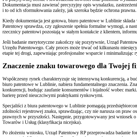
Dokumentacja musi zawierać precyzyjny opis wynalazku, zastrzeżenia
i to od ich sformułowania zależy, jak szeroka będzie ochrona praw
Kiedy dokumentacja jest gotowa, biuro patentowe w Lublinie składa
Patentowy sprawdza, czy zgłoszenie spełnia formalne wymogi, a na
rzecznicy patentowi pozostają w stałym kontakcie z klientem, inform
Jeśli badanie merytoryczne zakończy się pozytywnie, Urząd Patentowy
Urzędu Patentowego. Cały proces może trwać od kilkunastu miesięcy 
etapie tej drogi, zapewniając profesjonalne wsparcie i minimalizując
Znaczenie znaku towarowego dla Twojej f
Współczesny rynek charakteryzuje się intensywną konkurencją, a budo
biuro patentowe w Lublinie, nabiera fundamentalnego znaczenia. Znak
konkurencji, budując zaufanie konsumentów i lojalność wobec marki
barierę przed nieuczciwymi praktykami rynkowymi.
Specjaliści z biura patentowego w Lublinie pomagają przedsiębiorcom
zdolności rejestrowej znaku, sprawdzając, czy nie narusza on praw o
prawnych w przyszłości. Następnie, przygotowywany jest wniosek o 
Towarów i Usług (klasyfikacja nicejska).
Po złożeniu wniosku, Urząd Patentowy RP przeprowadza badanie for