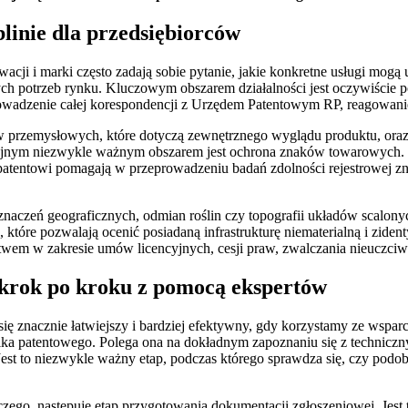
blinie dla przedsiębiorców
ji i marki często zadają sobie pytanie, jakie konkretne usługi mogą 
ych potrzeb rynku. Kluczowym obszarem działalności jest oczywiście
rowadzenie całej korespondencji z Urzędem Patentowym RP, reagowani
ów przemysłowych, które dotyczą zewnętrznego wyglądu produktu, ora
ejnym niezwykle ważnym obszarem jest ochrona znaków towarowych. J
 patentowi pomagają w przeprowadzeniu badań zdolności rejestrowej 
czeń geograficznych, odmian roślin czy topografii układów scalonych, 
które pozwalają ocenić posiadaną infrastrukturę niematerialną i ziden
wem w zakresie umów licencyjnych, cesji praw, zwalczania nieuczciw
 krok po kroku z pomocą ekspertów
ię znacznie łatwiejszy i bardziej efektywny, gdy korzystamy ze wspar
ka patentowego. Polega ona na dokładnym zapoznaniu się z techniczn
est to niezwykle ważny etap, podczas którego sprawdza się, czy podobn
ego, następuje etap przygotowania dokumentacji zgłoszeniowej. Jest 