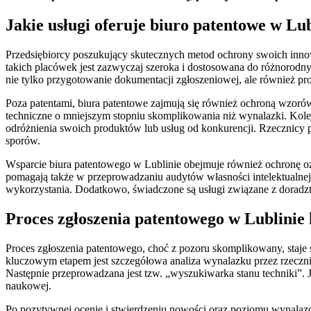
Jakie usługi oferuje biuro patentowe w Lu
Przedsiębiorcy poszukujący skutecznych metod ochrony swoich innowac
takich placówek jest zazwyczaj szeroka i dostosowana do różnorodn
nie tylko przygotowanie dokumentacji zgłoszeniowej, ale również p
Poza patentami, biura patentowe zajmują się również ochroną wzor
techniczne o mniejszym stopniu skomplikowania niż wynalazki. Kol
odróżnienia swoich produktów lub usług od konkurencji. Rzecznicy
sporów.
Wsparcie biura patentowego w Lublinie obejmuje również ochronę ozna
pomagają także w przeprowadzaniu audytów własności intelektualnej, 
wykorzystania. Dodatkowo, świadczone są usługi związane z doradzt
Proces zgłoszenia patentowego w Lublinie
Proces zgłoszenia patentowego, choć z pozoru skomplikowany, staje s
kluczowym etapem jest szczegółowa analiza wynalazku przez rzeczni
Następnie przeprowadzana jest tzw. „wyszukiwarka stanu techniki”. J
naukowej.
Po pozytywnej ocenie i stwierdzeniu nowości oraz poziomu wynalazcz