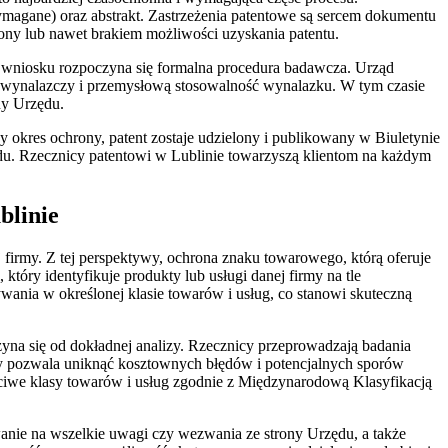
wymagane) oraz abstrakt. Zastrzeżenia patentowe są sercem dokumentu
ony lub nawet brakiem możliwości uzyskania patentu.
u wniosku rozpoczyna się formalna procedura badawcza. Urząd
m wynalazczy i przemysłową stosowalność wynalazku. W tym czasie
ny Urzędu.
y okres ochrony, patent zostaje udzielony i publikowany w Biuletynie
ędu. Rzecznicy patentowi w Lublinie towarzyszą klientom na każdym
blinie
 firmy. Z tej perspektywy, ochrona znaku towarowego, którą oferuje
tóry identyfikuje produkty lub usługi danej firmy na tle
ania w określonej klasie towarów i usług, co stanowi skuteczną
zyna się od dokładnej analizy. Rzecznicy przeprowadzają badania
tóry pozwala uniknąć kosztownych błędów i potencjalnych sporów
ściwe klasy towarów i usług zgodnie z Międzynarodową Klasyfikacją
nie na wszelkie uwagi czy wezwania ze strony Urzędu, a także