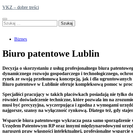
Skip
VKZ – dobre treści
to
content
Szukaj:
Biznes
Biuro patentowe Lublin
Decyzja o skorzystaniu z usług profesjonalnego biura patentowe
dynamicznego rozwoju gospodarczego i technologicznego, ochrona
rynek ze swoją przełomową koncepcją, jak i dla ugruntowanych f
Biuro patentowe w Lublinie oferuje kompleksową pomoc w proce
Specjaliści pracujący w takich placówkach posiadają nie tylko
również doświadczenie techniczne, które pozwala im na zrozumie
musi być precyzyjna, wyczerpująca i zgodna z wymogami urzędów
najgorsze, szansy na wyłączność rynkową. Dlatego też, gdy st
Wsparcie biura patentowego wykracza poza samo sporządzenie wn
Urzędem Patentowym RP oraz innymi międzynarodowymi urzędami
naruszeń praw własności intelektualnej, profesjonalne wsparcie