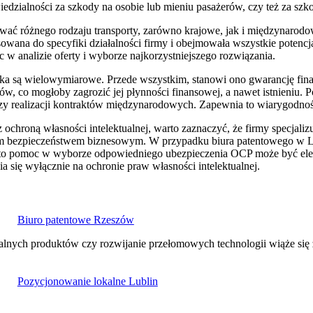
dzialności za szkody na osobie lub mieniu pasażerów, czy też za szk
ć różnego rodzaju transporty, zarówno krajowe, jak i międzynarodowe
owana do specyfiki działalności firmy i obejmowała wszystkie potencj
 w analizie oferty i wyborze najkorzystniejszego rozwiązania.
a są wielowymiarowe. Przede wszystkim, stanowi ono gwarancję fina
 co mogłoby zagrozić jej płynności finansowej, a nawet istnieniu. P
 realizacji kontraktów międzynarodowych. Zapewnia to wiarygodność
ochroną własności intelektualnej, warto zaznaczyć, że firmy specjal
tym bezpieczeństwem biznesowym. W przypadku biura patentowego w Lub
, to pomoc w wyborze odpowiedniego ubezpieczenia OCP może być e
ia się wyłącznie na ochronie praw własności intelektualnej.
Biuro patentowe Rzeszów
kalnych produktów czy rozwijanie przełomowych technologii wiąże si
Pozycjonowanie lokalne Lublin