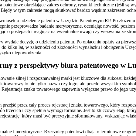
 patentowe określające zakres ochrony, rysunki techniczne (jeśli są 
na. Błędy w tym zakresie mogą skutkować bardzo wąskim zakresem ochr
 wniosek o udzielenie patentu w Urzędzie Patentowym RP. Po złożeni
stępnie przeprowadza badanie merytoryczne, oceniając nowość, pozio
ując o postępach i reagując na ewentualne uwagi czy wezwania ze stro
 wydaje decyzję o udzieleniu patentu. Po opłaceniu opłaty za pierwsz
do kilku lat, w zależności od złożoności wynalazku i obciążenia Urz
 ryzyko niepowodzenia.
irmy z perspektywy biura patentowego w Lu
wanie silnej i rozpoznawalnej marki jest kluczowe dla sukcesu każdej
 towarowy to nie tylko nazwa czy logo, ale przede wszystkim symbol, k
. Rejestracja znaku towarowego zapewnia wyłączne prawo do jego używ
 przejść przez cały proces rejestracji znaku towarowego, który rozpoc
sób trzecich i czy spełnia wymogi formalne. Jest to kluczowy etap, k
rejestrację, który musi być precyzyjnie sformułowany, wskazując wła
malne i merytoryczne. Rzecznicy patentowi dbają o terminowe reagowa