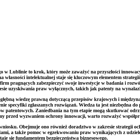
go w Lublinie to krok, który może zaważyć na przyszłości innowac
 własności intelektualnej staje się kluczowym elementem strateg
irm pragnących zabezpieczyć swoje inwestycje w badania i rozwój
sie uzyskiwania praw wyłącznych, takich jak patenty na wynalaz
 dogłębną wiedzę prawną dotyczącą przepisów krajowych i między
nie specyfiki zgłaszanych rozwiązań. Wiedza ta jest niezbędna d
 patentowych. Zaniedbania na tym etapie mogą skutkować odrzuce
ajemy przed wyzwaniem ochrony innowacji, warto rozważyć współp
iosku. Obejmuje ono również doradztwo w zakresie strategii och
, a także pomoc w egzekwowaniu praw wynikających z udzielony
 staje się fundamentem bezpieczeństwa biznesowego.