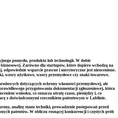
yjnego pomysłu, produktu lub technologii. W dobie
ii biznesowej. Zarówno dla startupów, które dopiero wchodzą na
, odpowiednie wsparcie prawne i merytoryczne jest nieocenione.
ki, wzory użytkowe, wzory przemysłowe czy znaki towarowe.
narodowych dotyczących ochrony własności przemysłowej, ale
o prawidłowego przygotowania dokumentacji zgłoszeniowej, która
niem wniosku, co oznacza utratę czasu, pieniędzy i, co
racę z doświadczonymi rzecznikiem patentowym w Lublinie.
rony, analizę stanu techniki, prowadzenie postępowań przed
ch patentów. W obliczu rosnącej konkurencji i częstych prób