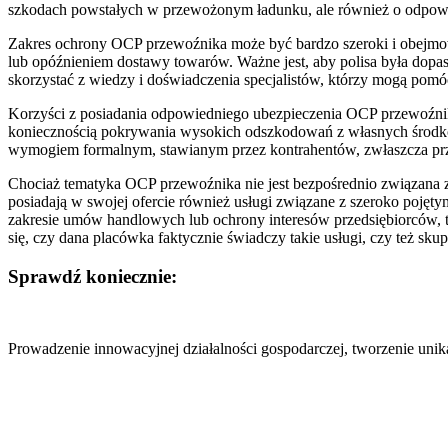
szkodach powstałych w przewożonym ładunku, ale również o odpowie
Zakres ochrony OCP przewoźnika może być bardzo szeroki i obejmowa
lub opóźnieniem dostawy towarów. Ważne jest, aby polisa była dopas
skorzystać z wiedzy i doświadczenia specjalistów, którzy mogą pomóc
Korzyści z posiadania odpowiedniego ubezpieczenia OCP przewoźnik
koniecznością pokrywania wysokich odszkodowań z własnych środków,
wymogiem formalnym, stawianym przez kontrahentów, zwłaszcza przy
Chociaż tematyka OCP przewoźnika nie jest bezpośrednio związana z 
posiadają w swojej ofercie również usługi związane z szeroko poję
zakresie umów handlowych lub ochrony interesów przedsiębiorców
się, czy dana placówka faktycznie świadczy takie usługi, czy też skup
Sprawdź koniecznie:
Nawigacja
wpisu
Prowadzenie innowacyjnej działalności gospodarczej, tworzenie uni