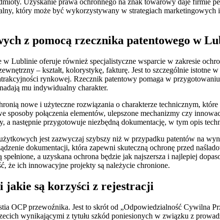
podmioty. Uzyskanie prawa ochronnego na znak towarowy daje firmie 
rialny, który może być wykorzystywany w strategiach marketingowych 
ych z pomocą rzecznika patentowego w Lub
e w Lublinie oferuje również specjalistyczne wsparcie w zakresie 
ewnętrzny – kształt, kolorystykę, fakturę. Jest to szczególnie istotn
trakcyjności rynkowej. Rzecznik patentowy pomaga w przygotowaniu 
 nadają mu indywidualny charakter.
onią nowe i użyteczne rozwiązania o charakterze technicznym, które 
e sposoby połączenia elementów, ulepszone mechanizmy czy innowacyj
, a następnie przygotowuje niezbędną dokumentację, w tym opis techni
użytkowych jest zazwyczaj szybszy niż w przypadku patentów na wyna
ządzenie dokumentacji, która zapewni skuteczną ochronę przed naśla
 spełnione, a uzyskana ochrona będzie jak najszersza i najlepiej dop
 że ich innowacyjne projekty są należycie chronione.
jakie są korzyści z rejestracji
tia OCP przewoźnika. Jest to skrót od „Odpowiedzialność Cywilna Prz
zecich wynikającymi z tytułu szkód poniesionych w związku z prowad