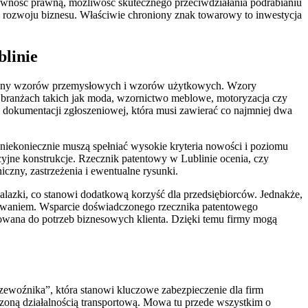
pewność prawną, możliwość skutecznego przeciwdziałania podrabianiu
i rozwoju biznesu. Właściwie chroniony znak towarowy to inwestycja
linie
ochrony wzorów przemysłowych i wzorów użytkowych. Wzory
e w branżach takich jak moda, wzornictwo meblowe, motoryzacja czy
dokumentacji zgłoszeniowej, która musi zawierać co najmniej dwa
niekoniecznie muszą spełniać wysokie kryteria nowości i poziomu
ne konstrukcje. Rzecznik patentowy w Lublinie ocenia, czy
czny, zastrzeżenia i ewentualne rysunki.
lazki, co stanowi dodatkową korzyść dla przedsiębiorców. Jednakże,
dowaniem. Wsparcie doświadczonego rzecznika patentowego
asowana do potrzeb biznesowych klienta. Dzięki temu firmy mogą
ewoźnika”, która stanowi kluczowe zabezpieczenie dla firm
zoną działalnością transportową. Mowa tu przede wszystkim o