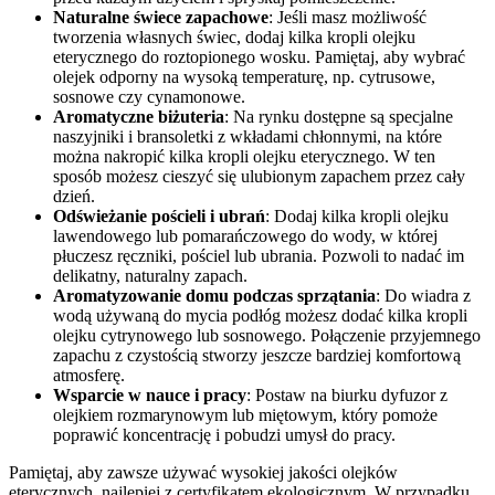
Naturalne świece zapachowe
: Jeśli masz możliwość
tworzenia własnych świec, dodaj kilka kropli olejku
eterycznego do roztopionego wosku. Pamiętaj, aby wybrać
olejek odporny na wysoką temperaturę, np. cytrusowe,
sosnowe czy cynamonowe.
Aromatyczne biżuteria
: Na rynku dostępne są specjalne
naszyjniki i bransoletki z wkładami chłonnymi, na które
można nakropić kilka kropli olejku eterycznego. W ten
sposób możesz cieszyć się ulubionym zapachem przez cały
dzień.
Odświeżanie pościeli i ubrań
: Dodaj kilka kropli olejku
lawendowego lub pomarańczowego do wody, w której
płuczesz ręczniki, pościel lub ubrania. Pozwoli to nadać im
delikatny, naturalny zapach.
Aromatyzowanie domu podczas sprzątania
: Do wiadra z
wodą używaną do mycia podłóg możesz dodać kilka kropli
olejku cytrynowego lub sosnowego. Połączenie przyjemnego
zapachu z czystością stworzy jeszcze bardziej komfortową
atmosferę.
Wsparcie w nauce i pracy
: Postaw na biurku dyfuzor z
olejkiem rozmarynowym lub miętowym, który pomoże
poprawić koncentrację i pobudzi umysł do pracy.
Pamiętaj, aby zawsze używać wysokiej jakości olejków
eterycznych, najlepiej z certyfikatem ekologicznym. W przypadku