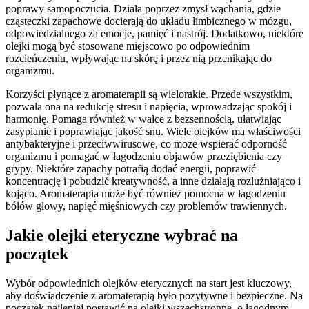
poprawy samopoczucia. Działa poprzez zmysł wąchania, gdzie
cząsteczki zapachowe docierają do układu limbicznego w mózgu,
odpowiedzialnego za emocje, pamięć i nastrój. Dodatkowo, niektóre
olejki mogą być stosowane miejscowo po odpowiednim
rozcieńczeniu, wpływając na skórę i przez nią przenikając do
organizmu.
Korzyści płynące z aromaterapii są wielorakie. Przede wszystkim,
pozwala ona na redukcję stresu i napięcia, wprowadzając spokój i
harmonię. Pomaga również w walce z bezsennością, ułatwiając
zasypianie i poprawiając jakość snu. Wiele olejków ma właściwości
antybakteryjne i przeciwwirusowe, co może wspierać odporność
organizmu i pomagać w łagodzeniu objawów przeziębienia czy
grypy. Niektóre zapachy potrafią dodać energii, poprawić
koncentrację i pobudzić kreatywność, a inne działają rozluźniająco i
kojąco. Aromaterapia może być również pomocna w łagodzeniu
bólów głowy, napięć mięśniowych czy problemów trawiennych.
Jakie olejki eteryczne wybrać na
początek
Wybór odpowiednich olejków eterycznych na start jest kluczowy,
aby doświadczenie z aromaterapią było pozytywne i bezpieczne. Na
początek najlepiej postawić na olejki wszechstronne, o łagodnym