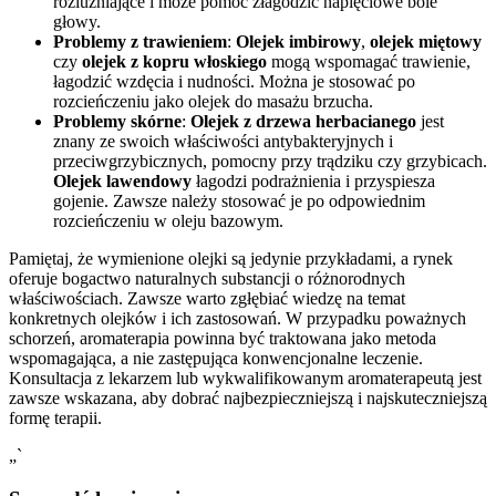
rozluźniające i może pomóc złagodzić napięciowe bóle
głowy.
Problemy z trawieniem
:
Olejek imbirowy
,
olejek miętowy
czy
olejek z kopru włoskiego
mogą wspomagać trawienie,
łagodzić wzdęcia i nudności. Można je stosować po
rozcieńczeniu jako olejek do masażu brzucha.
Problemy skórne
:
Olejek z drzewa herbacianego
jest
znany ze swoich właściwości antybakteryjnych i
przeciwgrzybicznych, pomocny przy trądziku czy grzybicach.
Olejek lawendowy
łagodzi podrażnienia i przyspiesza
gojenie. Zawsze należy stosować je po odpowiednim
rozcieńczeniu w oleju bazowym.
Pamiętaj, że wymienione olejki są jedynie przykładami, a rynek
oferuje bogactwo naturalnych substancji o różnorodnych
właściwościach. Zawsze warto zgłębiać wiedzę na temat
konkretnych olejków i ich zastosowań. W przypadku poważnych
schorzeń, aromaterapia powinna być traktowana jako metoda
wspomagająca, a nie zastępująca konwencjonalne leczenie.
Konsultacja z lekarzem lub wykwalifikowanym aromaterapeutą jest
zawsze wskazana, aby dobrać najbezpieczniejszą i najskuteczniejszą
formę terapii.
„`