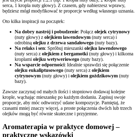
serca, 1 kropla nuty głowy). Z czasem, gdy nabierzesz wprawy,
będziesz mógł modyfikować te proporcje według własnego uznania.
Oto kilka inspiracji na początek:
Na dobry nastrój i pobudzenie
: Połącz
olejek cytrynowy
(nuty głowy) z
olejkiem lawendowym
(nuty serca) i
odrobiną
olejku z drzewa sandałowego
(nuty bazy).
Na relaks i sen
: Spróbuj mieszanki
olejku lawendowego
(nuty serca) z
olejkiem z bergamotki
(nuty głowy) i kilkoma
kroplami
olejku wetyweriowego
(nuty bazy).
Na wsparcie odporności
: Idealnie sprawdzi się połączenie
olejku eukaliptusowego
(nuty serca) z
olejkiem
cytrynowym
(nuty głowy) i
olejkiem goździkowym
(nuty
bazy).
Zawsze zaczynaj od małych ilości i stopniowo dodawaj kolejne
krople, wąchając mieszankę po każdym dodaniu. Zapisuj swoje
proporcje, aby móc odtworzyć udane kompozycje. Pamiętaj, że
czasami mniej znaczy więcej, a proste połączenia dwóch lub trzech
olejków mogą być równie skuteczne i przyjemne.
Aromaterapia w praktyce domowej –
praktyczne wskazówki