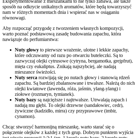
Eksperymentowanie z mieszankami to nie tylko zabawa, ale także
sposób na odkrycie unikalnych aromatów, które będą towarzyszyć
nam w różnych momentach dnia i wspierać nas w osiąganiu
równowagi.
Aby rozpocząć przygodę z tworzeniem własnych kompozycji,
warto poznać podstawową zasadę budowania zapachu, która
nawiązuje do perfumiarstwa:
Nuty głowy
to pierwsze wrażenie, ulotne i lekkie zapachy,
które odczuwamy od razu po otwarciu buteleczki. Są to
zazwyczaj olejki cytrusowe (cytryna, bergamotka, grejpfrut),
mięta czy eukaliptus. Znikają najszybciej, ale nadają
mieszance świeżości.
Nuty serca
rozwijają się po nutach głowy i stanowią rdzeń
zapachu. Są bardziej zbalansowane i trwalsze. Należą do nich
olejki kwiatowe (lawenda, róża, jaśmin, ylang-ylang) i
ziołowe (rozmaryn, tymianek).
Nuty bazy
są najcięższe i najtrwalsze. Utrwalają zapach i
nadają mu głębi. To olejki drzewne (sandałowiec, cedr),
żywiczne (kadzidło, mirra) czy przyprawowe (imbir,
cynamon).
Chcąc stworzyć harmonijną mieszankę, warto starać się o
połączenie olejków z każdej z tych grup. Dobrym punktem wyjścia
jest użycie proporcji 1:2:1 (np. 1 kropla nuty bazy, 2 krople nuty