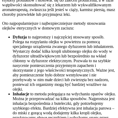
etykiety produktów i stosować się do zaleceń producenta, a w razie
wątpliwości skonsultować się z lekarzem lub wykwalifikowanym
aromaterapeutą, zwłaszcza jeśli jesteś w ciąży, karmisz piersią, masz
choroby przewlekłe lub przyjmujesz leki.
Oto najpopularniejsze i najbezpieczniejsze metody stosowania
olejków eterycznych w domowym zaciszu:
Dyfuzja
to najprostszy i najczęściej stosowany sposób.
Polega na rozpylaniu olejku w powietrzu za pomocą
specjalnego urządzenia zwanego dyfuzorem lub inhalatorem.
Wystarczy dodać kilka kropli ulubionego olejku do wody w
dyfuzorze ultradźwiękowym lub bezpośrednio na wkład
chłonny w dyfuzorze elektrycznym. Pozwala to na szybkie
nasycenie pomieszczenia przyjemnym zapachem i
skorzystanie z jego właściwości terapeutycznych. Ważne jest,
aby pomieszczenie było dobrze wentylowane i nie
przebywały w nim małe dzieci lub zwierzęta bez nadzoru,
ponieważ ich organizmy mogą być bardziej wrażliwe na
olejki.
Inhalacje
to metoda polegająca na wdychaniu oparów olejku.
Można je przeprowadzać na kilka sposobów. Najprostsza jest
inhalacja bezpośrednia z buteleczki, gdy potrzebujemy
szybkiego efektu. Bardziej efektywna jest inhalacja parowa –
do miski z gorącą wodą dodajemy kilka kropli olejku,
przykrywamy głowę ręcznikiem i wdychamy opary przez