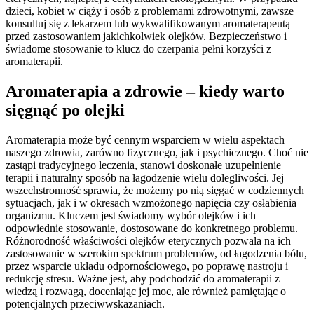
dzieci, kobiet w ciąży i osób z problemami zdrowotnymi, zawsze
konsultuj się z lekarzem lub wykwalifikowanym aromaterapeutą
przed zastosowaniem jakichkolwiek olejków. Bezpieczeństwo i
świadome stosowanie to klucz do czerpania pełni korzyści z
aromaterapii.
Aromaterapia a zdrowie – kiedy warto
sięgnąć po olejki
Aromaterapia może być cennym wsparciem w wielu aspektach
naszego zdrowia, zarówno fizycznego, jak i psychicznego. Choć nie
zastąpi tradycyjnego leczenia, stanowi doskonałe uzupełnienie
terapii i naturalny sposób na łagodzenie wielu dolegliwości. Jej
wszechstronność sprawia, że możemy po nią sięgać w codziennych
sytuacjach, jak i w okresach wzmożonego napięcia czy osłabienia
organizmu. Kluczem jest świadomy wybór olejków i ich
odpowiednie stosowanie, dostosowane do konkretnego problemu.
Różnorodność właściwości olejków eterycznych pozwala na ich
zastosowanie w szerokim spektrum problemów, od łagodzenia bólu,
przez wsparcie układu odpornościowego, po poprawę nastroju i
redukcję stresu. Ważne jest, aby podchodzić do aromaterapii z
wiedzą i rozwagą, doceniając jej moc, ale również pamiętając o
potencjalnych przeciwwskazaniach.