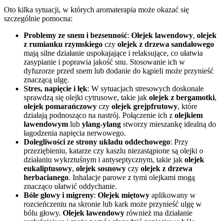
Oto kilka sytuacji, w których aromaterapia może okazać się
szczególnie pomocna:
Problemy ze snem i bezsenność
:
Olejek lawendowy
,
olejek
z rumianku rzymskiego
czy
olejek z drzewa sandałowego
mają silne działanie uspokajające i relaksujące, co ułatwia
zasypianie i poprawia jakość snu. Stosowanie ich w
dyfuzorze przed snem lub dodanie do kąpieli może przynieść
znaczącą ulgę.
Stres, napięcie i lęk
: W sytuacjach stresowych doskonale
sprawdzą się olejki cytrusowe, takie jak
olejek z bergamotki
,
olejek pomarańczowy
czy
olejek grejpfrutowy
, które
działają podnosząco na nastrój. Połączenie ich z
olejkiem
lawendowym
lub
ylang-ylang
stworzy mieszankę idealną do
łagodzenia napięcia nerwowego.
Dolegliwości ze strony układu oddechowego
: Przy
przeziębieniu, katarze czy kaszlu niezastąpione są olejki o
działaniu wykrztuśnym i antyseptycznym, takie jak
olejek
eukaliptusowy
,
olejek sosnowy
czy
olejek z drzewa
herbacianego
. Inhalacje parowe z tymi olejkami mogą
znacząco ułatwić oddychanie.
Bóle głowy i migreny
:
Olejek miętowy
aplikowany w
rozcieńczeniu na skronie lub kark może przynieść ulgę w
bólu głowy.
Olejek lawendowy
również ma działanie