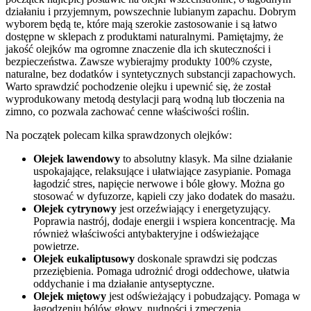
działaniu i przyjemnym, powszechnie lubianym zapachu. Dobrym
wyborem będą te, które mają szerokie zastosowanie i są łatwo
dostępne w sklepach z produktami naturalnymi. Pamiętajmy, że
jakość olejków ma ogromne znaczenie dla ich skuteczności i
bezpieczeństwa. Zawsze wybierajmy produkty 100% czyste,
naturalne, bez dodatków i syntetycznych substancji zapachowych.
Warto sprawdzić pochodzenie olejku i upewnić się, że został
wyprodukowany metodą destylacji parą wodną lub tłoczenia na
zimno, co pozwala zachować cenne właściwości roślin.
Na początek polecam kilka sprawdzonych olejków:
Olejek lawendowy
to absolutny klasyk. Ma silne działanie
uspokajające, relaksujące i ułatwiające zasypianie. Pomaga
łagodzić stres, napięcie nerwowe i bóle głowy. Można go
stosować w dyfuzorze, kąpieli czy jako dodatek do masażu.
Olejek cytrynowy
jest orzeźwiający i energetyzujący.
Poprawia nastrój, dodaje energii i wspiera koncentrację. Ma
również właściwości antybakteryjne i odświeżające
powietrze.
Olejek eukaliptusowy
doskonale sprawdzi się podczas
przeziębienia. Pomaga udrożnić drogi oddechowe, ułatwia
oddychanie i ma działanie antyseptyczne.
Olejek miętowy
jest odświeżający i pobudzający. Pomaga w
łagodzeniu bólów głowy, nudności i zmęczenia.