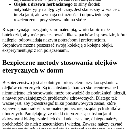
Olejek z drzewa herbacianego
to silny środek
antybakteryjny i antygrzybiczny. Jest skuteczny w walce z
infekcjami, ale wymaga ostrożności i odpowiedniego
rozcieńczenia przy stosowaniu na skórę.
Rozpoczynając przygodę z aromaterapią, warto kupić małe
buteleczki, aby móc przetestować kilka zapachów i sprawdzić, które
najlepiej odpowiadają naszym potrzebom i preferencjom.
Stopniowo można poszerzać swoją kolekcję o kolejne olejki,
eksperymentując z ich połączeniami.
Bezpieczne metody stosowania olejków
eterycznych w domu
Bezpieczeństwo jest absolutnym priorytetem przy korzystaniu z
olejków eterycznych. Są to substancje bardzo skoncentrowane i
nieumiejętne ich stosowanie może prowadzić do podrażnień, alergii,
a nawet poważniejszych problemów zdrowotnych. Dlatego tak
ważne jest, aby przestrzegać kilku podstawowych zasad, które
zapewnią nam radość z aromaterapii bez niepożądanych skutków
ubocznych. Pamiętajmy, że olejki eteryczne są substancjami
aktywnymi biologicznie i ich działanie jest silne, dlatego należy
podchodzić do nich z szacunkiem i wiedzą. Zawsze należy czytać