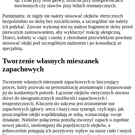
np. czoła przy bólu głowy, brzucha przy dolegliwościach
trawiennych czy stawów przy bólach reumatycznych.
Pamiętajmy, że nigdy nie należy stosować olejków eterycznych
bezpośrednio na skórę bez rozcieńczenia, a szczególnie nie należy
ich połykać. Zawsze wykonaj test na małym fragmencie skóry przed
pierwszym zastosowaniem, aby wykluczyć reakcję alergiczną.
Dzieci, kobiety w ciąży i osoby z chorobami przewlekłymi powinny
stosować olejki pod szczególnym nadzorem i po konsultacji ze
specjalistą.
Tworzenie własnych mieszanek
zapachowych
Tworzenie własnych mieszanek zapachowych to fascynujący
proces, który pozwala na personalizację aromaterapii i dopasowanie
jej do konkretnych potrzeb. Łączenie olejków eterycznych otwiera
drzwi do nieograniczonych możliwości zapachowych i
terapeutycznych. Kluczem do sukcesu jest zrozumienie nut
zapachowych (głowy, serca i bazy) oraz synergii, czyli tego, jak
poszczególne olejki współdziałają ze sobą, wzmacniając swoje
działanie. Niektóre połączenia potrafią stworzyć zapach o zupełnie
nowej jakości, niedostępnej dla pojedynczych olejków, a
jednocześnie potęgują ich pozytywny wpływ na nasze ciało i umysł.