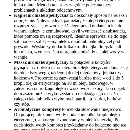
kilka minut. Metoda ta jest szczególnie polecana przy
problemach z układem oddechowym.
Kąpiel aromaterapeutyczna
to doskonały sposób na relaks i
odprężenie. Należy jednak pamiętać, że olejki eteryczne nie
rozpuszczają się w wodzie. Dlatego przed dodaniem ich do
wanny, należy je zemulgować, czyli wymieszać z substancją,
która pomoże im się rozproszyć. Idealnie sprawdzi się do tego
sól morska, sól Epsom, mleko, miód lub naturalny żel pod
prysznic. Wystarczy dodać kilka kropli olejku do łyżki soli
lub mleka, wymieszać, a następnie dodać do ciepłej wody w
wannie.
Masaż aromaterapeutyczny
to połączenie korzyści
płynących z dotyku i aromaterapii. Olejki eteryczne dodaje się
do oleju bazowego, takiego jak olej migdałowy, jojoba czy
kokosowy. Proporcje są zazwyczaj bardzo małe – od 1 do 5
kropli olejku eterycznego na 10 ml oleju bazowego, w
zależności od rodzaju olejku i wrażliwości skóry. Taki olejek
do masażu można wykorzystać do relaksującego masażu
całego ciała lub tylko wybranych partii, np. karku, barków
czy stóp.
Aromatyczne kompresy
to metoda stosowana miejscowo.
Do gorącej lub zimnej wody dodajemy kilka kropli olejku
eterycznego, a następnie zanurzamy w niej ściereczkę. Po
odciśnięciu wody kompres przykładamy do bolącego miejsca,