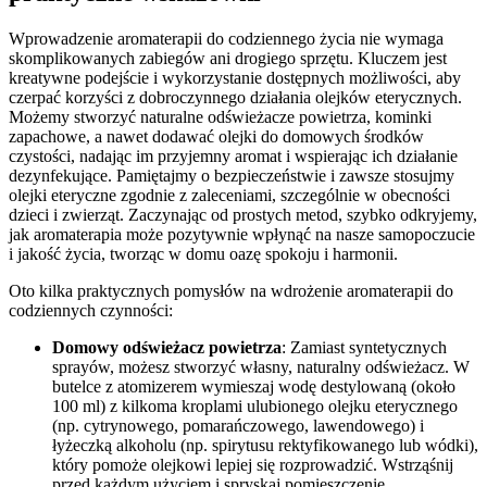
Wprowadzenie aromaterapii do codziennego życia nie wymaga
skomplikowanych zabiegów ani drogiego sprzętu. Kluczem jest
kreatywne podejście i wykorzystanie dostępnych możliwości, aby
czerpać korzyści z dobroczynnego działania olejków eterycznych.
Możemy stworzyć naturalne odświeżacze powietrza, kominki
zapachowe, a nawet dodawać olejki do domowych środków
czystości, nadając im przyjemny aromat i wspierając ich działanie
dezynfekujące. Pamiętajmy o bezpieczeństwie i zawsze stosujmy
olejki eteryczne zgodnie z zaleceniami, szczególnie w obecności
dzieci i zwierząt. Zaczynając od prostych metod, szybko odkryjemy,
jak aromaterapia może pozytywnie wpłynąć na nasze samopoczucie
i jakość życia, tworząc w domu oazę spokoju i harmonii.
Oto kilka praktycznych pomysłów na wdrożenie aromaterapii do
codziennych czynności:
Domowy odświeżacz powietrza
: Zamiast syntetycznych
sprayów, możesz stworzyć własny, naturalny odświeżacz. W
butelce z atomizerem wymieszaj wodę destylowaną (około
100 ml) z kilkoma kroplami ulubionego olejku eterycznego
(np. cytrynowego, pomarańczowego, lawendowego) i
łyżeczką alkoholu (np. spirytusu rektyfikowanego lub wódki),
który pomoże olejkowi lepiej się rozprowadzić. Wstrząśnij
przed każdym użyciem i spryskaj pomieszczenie.