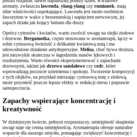
potrafi rozjaśnić nawet najbardziej ponury dzień. Kwiatowe
aromaty, zwłaszcza
lawenda
,
ylang-ylang
czy
rumianek
, mają
silne właściwości uspokajające. Lawenda jest moim osobistym
faworytem w walce z bezsennością i napięciem nerwowym, jej
zapach działa jak kojący balsam dla duszy.
Oprócz cytrusów i kwiatów, warto zwrócić uwagę na olejki ziołowe
i drzewne.
Bergamotka
, często stosowana w aromaterapii, łączy w
sobie cytrusową świeżość z delikatnie kwiatową nutą i ma
udowodnione działanie antydepresyjne.
Melisa
, choć bywa droższa,
jest niezwykle skuteczna w łagodzeniu stanów lękowych i
rozdrażnienia. Warto również eksperymentować z zapachami
drzewnymi, takimi jak
drzewo sandałowe
czy
cedr
, które
wprowadzają poczucie uziemienia i spokoju. Tworzenie kompozycji
z tych olejków, na przykład mieszając cytrusową nutę z ziołową,
może przynieść jeszcze lepsze efekty w redukcji stresu i poprawie
samopoczucia.
Zapachy wspierające koncentrację i
kreatywność
W dzisiejszym świecie, pełnym rozpraszaczy, umiejętność skupienia
uwagi staje się cenną umiejętnością. Aromaterapia oferuje naturalne
wsparcie dla naszego umysłu, pomagając zwiększyć koncentrację i