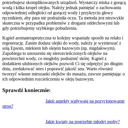
potrzebujesz skomplikowanych urządzeń. Wystarczy miska z gorącą
wodą i kilka kropel olejku. Należy jednak pamiętać o zachowaniu
odpowiedniej odległości od gorącej wody i przykryciu głowy
ręcznikiem, aby para nie podrażniła oczu. Ta metoda jest niezwykle
skuteczna w przypadku problemów z drogami oddechowymi lub
gdy potrzebujemy szybkiego pobudzenia.
Kąpiel aromaterapeutyczna to kolejny wspaniały sposób na relaks i
regenerację. Zanim dodasz olejki do wody, należy je wymieszać z
solą Epsom, mlekiem lub olejem bazowym (np. migdałowym).
Zapobiega to unoszeniu się nierozcieńczonych olejków na
powierzchni wody, co mogłoby podrażnić skórę. Kąpiel z
dodatkiem ulubionych olejków pozwoli Ci się odprężyć po długim
dniu, zredukować stres i poprawić jakość snu. Warto również
tworzyć własne mieszanki olejków do masażu, zawsze pamiętając o
ich odpowiednim rozcieńczeniu w oleju bazowym.
Sprawdź koniecznie:
Nawigacja
Jakie aspekty wpływają na pozycjonowanie
stron?
wpisu
Jakie kwiaty na pogrzebie młodej osoby?