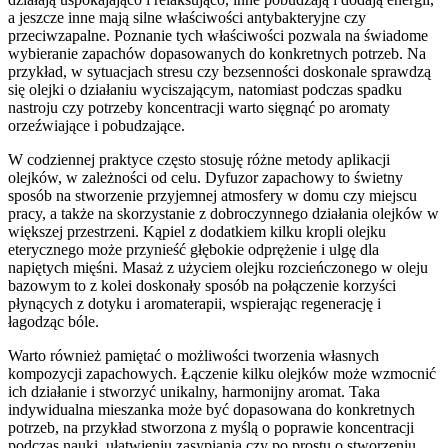
a jeszcze inne mają silne właściwości antybakteryjne czy
przeciwzapalne. Poznanie tych właściwości pozwala na świadome
wybieranie zapachów dopasowanych do konkretnych potrzeb. Na
przykład, w sytuacjach stresu czy bezsenności doskonale sprawdzą
się olejki o działaniu wyciszającym, natomiast podczas spadku
nastroju czy potrzeby koncentracji warto sięgnąć po aromaty
orzeźwiające i pobudzające.
W codziennej praktyce często stosuję różne metody aplikacji
olejków, w zależności od celu. Dyfuzor zapachowy to świetny
sposób na stworzenie przyjemnej atmosfery w domu czy miejscu
pracy, a także na skorzystanie z dobroczynnego działania olejków w
większej przestrzeni. Kąpiel z dodatkiem kilku kropli olejku
eterycznego może przynieść głębokie odprężenie i ulgę dla
napiętych mięśni. Masaż z użyciem olejku rozcieńczonego w oleju
bazowym to z kolei doskonały sposób na połączenie korzyści
płynących z dotyku i aromaterapii, wspierając regenerację i
łagodząc bóle.
Warto również pamiętać o możliwości tworzenia własnych
kompozycji zapachowych. Łączenie kilku olejków może wzmocnić
ich działanie i stworzyć unikalny, harmonijny aromat. Taka
indywidualna mieszanka może być dopasowana do konkretnych
potrzeb, na przykład stworzona z myślą o poprawie koncentracji
podczas nauki, ułatwieniu zasypiania czy po prostu o stworzeniu