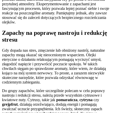
przytulnej atmosfery. Eksperymentowanie z zapachami jest
fascynującym procesem, który pozwala lepiej poznać siebie i swoje
reakcje na poszczególne aromaty. Pamiętajmy jednak, aby zawsze
stosować się do zaleceń dotyczących bezpiecznego rozcieńczania
olejków.
Zapachy na poprawę nastroju i redukcję
stresu
Gdy dopada nas stres, zmęczenie lub obniżony nastrój, naturalne
zapachy mogą okazać się nieocenionym wsparciem. Olejki
eteryczne o działaniu relaksującym pomagają wyciszyć umysł,
złagodzić napięcie i przywrócić poczucie spokoju. W takich
chwilach sięgam po sprawdzone aromaty, które wiem, że działają
kojąco na mój system nerwowy. To proste, a zarazem niezwykle
skuteczne narzędzie, które pozwala odzyskać równowagę w
codziennym zabieganiu.
Do grupy zapachów, które szczególnie polecam w celu poprawy
nastroju i redukcji stresu, należą przede wszystkim cytrusowe i
kwiatowe nuty. Cytrusy, takie jak
pomarańcza
,
cytryna
czy
grejpfrut
, działają orzeźwiająco, dodają energii i pomagają
zwalczać uczucie przygnębienia. Ich świeży, słoneczny zapach