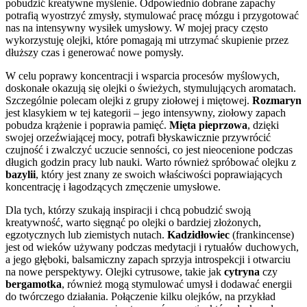
pobudzić kreatywne myślenie. Odpowiednio dobrane zapachy
potrafią wyostrzyć zmysły, stymulować pracę mózgu i przygotować
nas na intensywny wysiłek umysłowy. W mojej pracy często
wykorzystuję olejki, które pomagają mi utrzymać skupienie przez
dłuższy czas i generować nowe pomysły.
W celu poprawy koncentracji i wsparcia procesów myślowych,
doskonałe okazują się olejki o świeżych, stymulujących aromatach.
Szczególnie polecam olejki z grupy ziołowej i miętowej.
Rozmaryn
jest klasykiem w tej kategorii – jego intensywny, ziołowy zapach
pobudza krążenie i poprawia pamięć.
Mięta pieprzowa
, dzięki
swojej orzeźwiającej mocy, potrafi błyskawicznie przywrócić
czujność i zwalczyć uczucie senności, co jest nieocenione podczas
długich godzin pracy lub nauki. Warto również spróbować olejku z
bazylii
, który jest znany ze swoich właściwości poprawiających
koncentrację i łagodzących zmęczenie umysłowe.
Dla tych, którzy szukają inspiracji i chcą pobudzić swoją
kreatywność, warto sięgnąć po olejki o bardziej złożonych,
egzotycznych lub ziemistych nutach.
Kadzidłowiec
(frankincense)
jest od wieków używany podczas medytacji i rytuałów duchowych,
a jego głęboki, balsamiczny zapach sprzyja introspekcji i otwarciu
na nowe perspektywy. Olejki cytrusowe, takie jak
cytryna
czy
bergamotka
, również mogą stymulować umysł i dodawać energii
do twórczego działania. Połączenie kilku olejków, na przykład