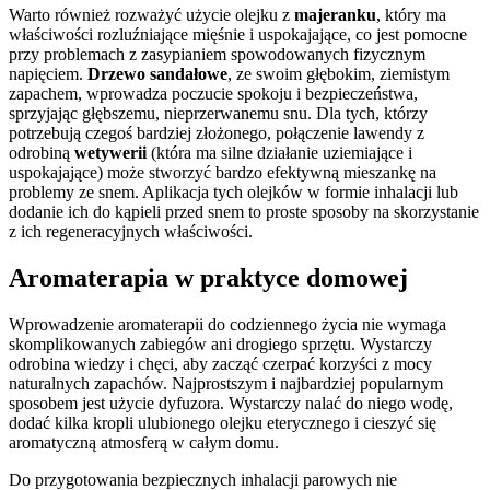
Warto również rozważyć użycie olejku z
majeranku
, który ma
właściwości rozluźniające mięśnie i uspokajające, co jest pomocne
przy problemach z zasypianiem spowodowanych fizycznym
napięciem.
Drzewo sandałowe
, ze swoim głębokim, ziemistym
zapachem, wprowadza poczucie spokoju i bezpieczeństwa,
sprzyjając głębszemu, nieprzerwanemu snu. Dla tych, którzy
potrzebują czegoś bardziej złożonego, połączenie lawendy z
odrobiną
wetywerii
(która ma silne działanie uziemiające i
uspokajające) może stworzyć bardzo efektywną mieszankę na
problemy ze snem. Aplikacja tych olejków w formie inhalacji lub
dodanie ich do kąpieli przed snem to proste sposoby na skorzystanie
z ich regeneracyjnych właściwości.
Aromaterapia w praktyce domowej
Wprowadzenie aromaterapii do codziennego życia nie wymaga
skomplikowanych zabiegów ani drogiego sprzętu. Wystarczy
odrobina wiedzy i chęci, aby zacząć czerpać korzyści z mocy
naturalnych zapachów. Najprostszym i najbardziej popularnym
sposobem jest użycie dyfuzora. Wystarczy nalać do niego wodę,
dodać kilka kropli ulubionego olejku eterycznego i cieszyć się
aromatyczną atmosferą w całym domu.
Do przygotowania bezpiecznych inhalacji parowych nie