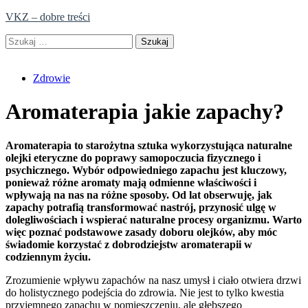
Skip
VKZ – dobre treści
to
Szukaj:
content
Zdrowie
Aromaterapia jakie zapachy?
Aromaterapia to starożytna sztuka wykorzystująca naturalne
olejki eteryczne do poprawy samopoczucia fizycznego i
psychicznego. Wybór odpowiedniego zapachu jest kluczowy,
ponieważ różne aromaty mają odmienne właściwości i
wpływają na nas na różne sposoby. Od lat obserwuję, jak
zapachy potrafią transformować nastrój, przynosić ulgę w
dolegliwościach i wspierać naturalne procesy organizmu. Warto
więc poznać podstawowe zasady doboru olejków, aby móc
świadomie korzystać z dobrodziejstw aromaterapii w
codziennym życiu.
Zrozumienie wpływu zapachów na nasz umysł i ciało otwiera drzwi
do holistycznego podejścia do zdrowia. Nie jest to tylko kwestia
przyjemnego zapachu w pomieszczeniu, ale głębszego