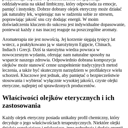
oddziaływania na układ limbiczny, który odpowiada za emocje,
pamięć i instynkty. Dobrze dobrany olejek eteryczny może działać
jak naturalny lek, wspierając nas w radzeniu sobie ze stresem,
poprawiając jakość snu czy dodając energii. W moim
doświadczeniu kluczem do sukcesu jest indywidualne dopasowanie,
ponieważ każdy z nas inaczej reaguje na poszczególne aromaty.
Aromaterapia nie jest nowością. Jej korzenie sięgają tysięcy lat
wstecz, a praktykowano ją w starożytnym Egipcie, Chinach,
Indiach i Grecji. Dziś ta starożytna wiedza powraca w
nowoczesnym wydaniu, oferując nam naturalne sposoby na
wsparcie naszego zdrowia. Odpowiednio dobrana kompozycja
olejków może stanowić cenne uzupełnienie tradycyjnych metod
leczenia, a także być skutecznym narzędziem w profilaktyce wielu
schorzeń. Kluczowe jest jednak, aby pamiętać o bezpieczeństwie
stosowania i wybierać wyłącznie wysokiej jakości, czyste olejki
eteryczne, najlepiej od sprawdzonych producentów.
Właściwości olejków eterycznych i ich
zastosowania
Każdy olejek eteryczny posiada unikalny profil chemiczny, który
decyduje o jego właściwościach terapeutycznych. Niektóre olejki
działają uspokajająco i relaksująco, inne pobudzają i dodają energii,