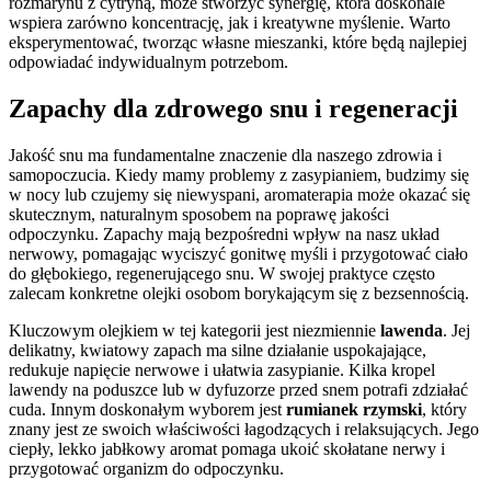
rozmarynu z cytryną, może stworzyć synergię, która doskonale
wspiera zarówno koncentrację, jak i kreatywne myślenie. Warto
eksperymentować, tworząc własne mieszanki, które będą najlepiej
odpowiadać indywidualnym potrzebom.
Zapachy dla zdrowego snu i regeneracji
Jakość snu ma fundamentalne znaczenie dla naszego zdrowia i
samopoczucia. Kiedy mamy problemy z zasypianiem, budzimy się
w nocy lub czujemy się niewyspani, aromaterapia może okazać się
skutecznym, naturalnym sposobem na poprawę jakości
odpoczynku. Zapachy mają bezpośredni wpływ na nasz układ
nerwowy, pomagając wyciszyć gonitwę myśli i przygotować ciało
do głębokiego, regenerującego snu. W swojej praktyce często
zalecam konkretne olejki osobom borykającym się z bezsennością.
Kluczowym olejkiem w tej kategorii jest niezmiennie
lawenda
. Jej
delikatny, kwiatowy zapach ma silne działanie uspokajające,
redukuje napięcie nerwowe i ułatwia zasypianie. Kilka kropel
lawendy na poduszce lub w dyfuzorze przed snem potrafi zdziałać
cuda. Innym doskonałym wyborem jest
rumianek rzymski
, który
znany jest ze swoich właściwości łagodzących i relaksujących. Jego
ciepły, lekko jabłkowy aromat pomaga ukoić skołatane nerwy i
przygotować organizm do odpoczynku.