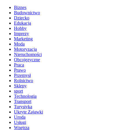
Biznes
Budownictwo
Dziecko
Edukacja
Hobby
Imprezy
Marketing
Moda
Motoryzacja
Nieruchomości
Obcojęzyczne
Praca
Prawo
Przemysł
Rolnictwo
Sklepy
sport
Technologia
Transport
Turystyka
Ukryte Zajawki
Uroda
Usługi
Wnętrza