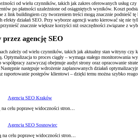
żności od wielu czynników, takich jak zakres oferowanych usług czy 
ntów po płatności uzależnione od osiągniętych wyników. Koszt podstaw
ne z link buildingiem czy tworzeniem treści mogą znacznie podnieść 
h efekty działań SEO. Przy wyborze agencji warto kierować się nie tyl
zynieść znacznie większe korzyści niż oszczędności związane z wybore
ny przez agencję SEO
ach zależy od wielu czynników, takich jak aktualny stan witryny czy
wą. Optymalizacja to proces ciągły – wymaga stałego monitorowania wy
ółpracy zazwyczaj obejmuje audyt strony oraz opracowanie strategii
 Następnie następuje wdrożenie zaplanowanych działań optymalizacyjn
az raportowanie postępów klientowi – dzięki temu można szybko reago
Agencja SEO Kraków
ą na celu poprawę widoczności stron…
Agencja SEO Sosnowiec
ą na celu poprawę widoczności stron…