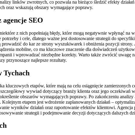
nalizy linków zwrotnych, co pozwala na bieżąco śledzić efekty dział
nych oraz wskazują obszary wymagające poprawy.
ez agencje SEO
niektóre z nich popełniają błędy, które mogą negatywnie wpłynąć na w
 potrzeby i cele, dlatego ważne jest dostosowanie strategii do specyf
 prowadzić do kar ze strony wyszukiwarek i obniżenia pozycji strony.
ządzenia mobilne, co ma kluczowe znaczenie dla doświadczeń użytkown
panii i wprowadzać niezbędne korekty. Warto także zwrócić uwagę n
y przynoszące najlepsze rezultaty.
w Tychach
ka kluczowych etapów, które mają na celu osiągnięcie zamierzonych 
 szczegółowy wywiad dotyczący branży klienta oraz jego oczekiwań wo
z określenie obszarów wymagających poprawy. Po zakończeniu analizy a
 Kolejnym etapem jest wdrożenie zaplanowanych działań – optymaliza
owanie wyników działań oraz raportowanie efektów klientowi. Agencja
tosowywanie strategii i podejmowanie decyzji dotyczących dalszych d
ach