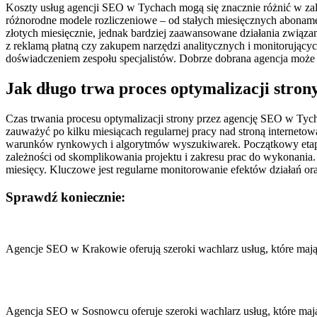
Koszty usług agencji SEO w Tychach mogą się znacznie różnić w zale
różnorodne modele rozliczeniowe – od stałych miesięcznych aboname
złotych miesięcznie, jednak bardziej zaawansowane działania związa
z reklamą płatną czy zakupem narzędzi analitycznych i monitorującyc
doświadczeniem zespołu specjalistów. Dobrze dobrana agencja może pr
Jak długo trwa proces optymalizacji stro
Czas trwania procesu optymalizacji strony przez agencję SEO w Tych
zauważyć po kilku miesiącach regularnej pracy nad stroną interneto
warunków rynkowych i algorytmów wyszukiwarek. Początkowy etap wsp
zależności od skomplikowania projektu i zakresu prac do wykonania.
miesięcy. Kluczowe jest regularne monitorowanie efektów działań or
Sprawdź koniecznie:
Nawigacja
wpisu
Agencje SEO w Krakowie oferują szeroki wachlarz usług, które maj
Agencja SEO w Sosnowcu oferuje szeroki wachlarz usług, które maj