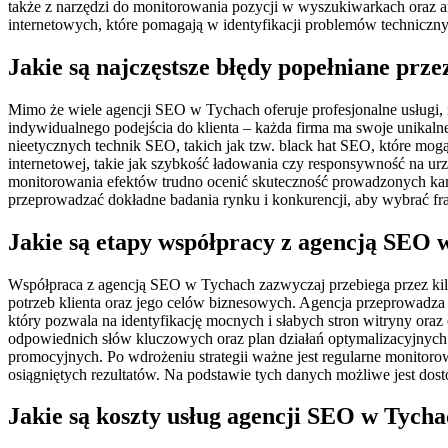
także z narzędzi do monitorowania pozycji w wyszukiwarkach oraz a
internetowych, które pomagają w identyfikacji problemów technicz
Jakie są najczęstsze błędy popełniane prz
Mimo że wiele agencji SEO w Tychach oferuje profesjonalne usługi, 
indywidualnego podejścia do klienta – każda firma ma swoje unikalne
nieetycznych technik SEO, takich jak tzw. black hat SEO, które mogą
internetowej, takie jak szybkość ładowania czy responsywność na ur
monitorowania efektów trudno ocenić skuteczność prowadzonych kam
przeprowadzać dokładne badania rynku i konkurencji, aby wybrać fraz
Jakie są etapy współpracy z agencją SEO 
Współpraca z agencją SEO w Tychach zazwyczaj przebiega przez kil
potrzeb klienta oraz jego celów biznesowych. Agencja przeprowadza
który pozwala na identyfikację mocnych i słabych stron witryny ora
odpowiednich słów kluczowych oraz plan działań optymalizacyjnych.
promocyjnych. Po wdrożeniu strategii ważne jest regularne monitor
osiągniętych rezultatów. Na podstawie tych danych możliwe jest dos
Jakie są koszty usług agencji SEO w Tych