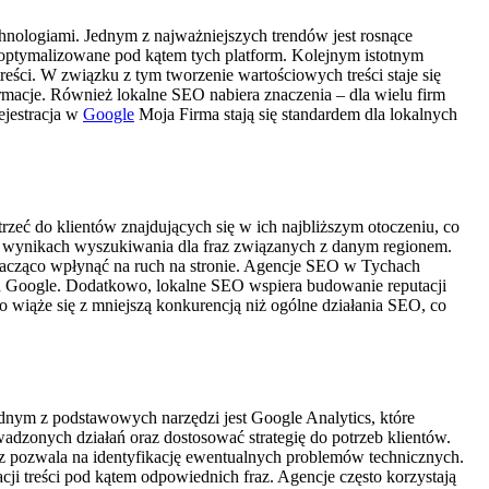
hnologiami. Jednym z najważniejszych trendów jest rosnące
zoptymalizowane pod kątem tych platform. Kolejnym istotnym
eści. W związku z tym tworzenie wartościowych treści staje się
rmacje. Również lokalne SEO nabiera znaczenia – dla wielu firm
ejestracja w
Google
Moja Firma stają się standardem dla lokalnych
trzeć do klientów znajdujących się w ich najbliższym otoczeniu, co
i w wynikach wyszukiwania dla fraz związanych z danym regionem.
znacząco wpłynąć na ruch na stronie. Agencje SEO w Tychach
h Google. Dodatkowo, lokalne SEO wspiera budowanie reputacji
 wiąże się z mniejszą konkurencją niż ogólne działania SEO, co
ednym z podstawowych narzędzi jest Google Analytics, które
dzonych działań oraz dostosować strategię do potrzeb klientów.
az pozwala na identyfikację ewentualnych problemów technicznych.
ji treści pod kątem odpowiednich fraz. Agencje często korzystają