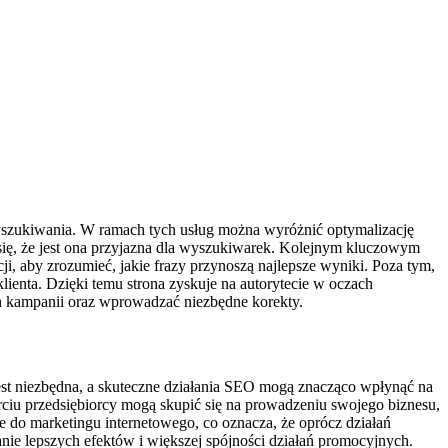
zukiwania. W ramach tych usług można wyróżnić optymalizację
ć się, że jest ona przyjazna dla wyszukiwarek. Kolejnym kluczowym
i, aby zrozumieć, jakie frazy przynoszą najlepsze wyniki. Poza tym,
enta. Dzięki temu strona zyskuje na autorytecie w oczach
 kampanii oraz wprowadzać niezbędne korekty.
st niezbędna, a skuteczne działania SEO mogą znacząco wpłynąć na
rciu przedsiębiorcy mogą skupić się na prowadzeniu swojego biznesu,
e do marketingu internetowego, co oznacza, że oprócz działań
e lepszych efektów i większej spójności działań promocyjnych.