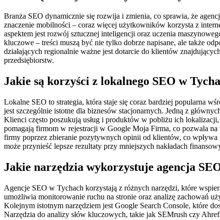
Branża SEO dynamicznie się rozwija i zmienia, co sprawia, że agen
znaczenie mobilności – coraz więcej użytkowników korzysta z inter
aspektem jest rozwój sztucznej inteligencji oraz uczenia maszynoweg
kluczowe – treści muszą być nie tylko dobrze napisane, ale także o
działających regionalnie ważne jest dotarcie do klientów znajdujących
przedsiębiorstw.
Jakie są korzyści z lokalnego SEO w Tych
Lokalne SEO to strategia, która staje się coraz bardziej popularna w
jest szczególnie istotne dla biznesów stacjonarnych. Jedną z głów
Klienci często poszukują usług i produktów w pobliżu ich lokalizac
pomagają firmom w rejestracji w Google Moja Firma, co pozwala na
firmy poprzez zbieranie pozytywnych opinii od klientów, co wpływa 
może przynieść lepsze rezultaty przy mniejszych nakładach finansow
Jakie narzędzia wykorzystuje agencja SE
Agencje SEO w Tychach korzystają z różnych narzędzi, które wspiera
umożliwia monitorowanie ruchu na stronie oraz analizę zachowań uż
Kolejnym istotnym narzędziem jest Google Search Console, które do
Narzędzia do analizy słów kluczowych, takie jak SEMrush czy Ahrefs