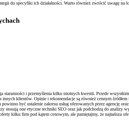
ategii do specyfiki ich działalności. Warto również zwrócić uwagę na 
ychach
taranności i przemyślenia kilku istotnych kwestii. Przede wszystkim 
dla innych klientów. Opinie i rekomendacje są również cennym źródłem i
powinno być ustalenie zakresu usług oferowanych przez agencję oraz 
– czy stosują one etyczne techniki SEO oraz jak podchodzą do analizy 
 oferty kilku firm pod kątem cenowym, ale pamiętajmy, że najtańsza ofe