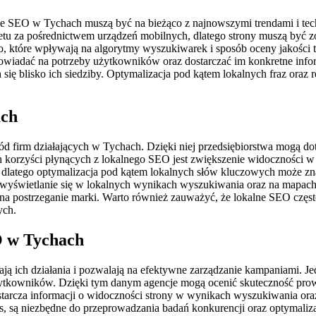
cje SEO w Tychach muszą być na bieżąco z najnowszymi trendami i tec
netu za pośrednictwem urządzeń mobilnych, dlatego strony muszą być 
o, które wpływają na algorytmy wyszukiwarek i sposób oceny jakości tr
dpowiadać na potrzeby użytkowników oraz dostarczać im konkretne info
 się blisko ich siedziby. Optymalizacja pod kątem lokalnych fraz oraz r
ach
śród firm działających w Tychach. Dzięki niej przedsiębiorstwa mogą do
nych korzyści płynących z lokalnego SEO jest zwiększenie widocznośc
ji, dlatego optymalizacja pod kątem lokalnych słów kluczowych może 
 wyświetlanie się w lokalnych wynikach wyszukiwania oraz na mapac
na postrzeganie marki. Warto również zauważyć, że lokalne SEO często
ych.
O w Tychach
ją ich działania i pozwalają na efektywne zarządzanie kampaniami. J
ytkowników. Dzięki tym danym agencje mogą ocenić skuteczność prowa
starcza informacji o widoczności strony w wynikach wyszukiwania or
, są niezbędne do przeprowadzania badań konkurencji oraz optymalizac