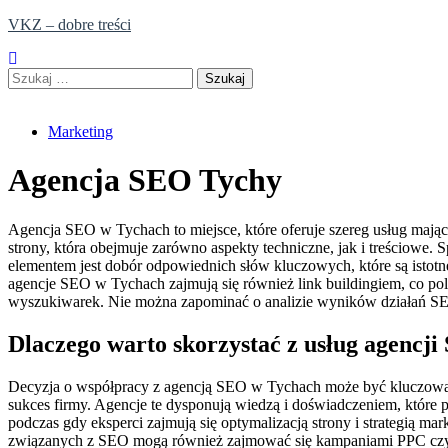
Skip
VKZ – dobre treści
to
content
Szukaj:
Marketing
Agencja SEO Tychy
Agencja SEO w Tychach to miejsce, które oferuje szereg usług maj
strony, która obejmuje zarówno aspekty techniczne, jak i treściowe.
elementem jest dobór odpowiednich słów kluczowych, które są istotne
agencje SEO w Tychach zajmują się również link buildingiem, co po
wyszukiwarek. Nie można zapominać o analizie wyników działań SE
Dlaczego warto skorzystać z usług agencj
Decyzja o współpracy z agencją SEO w Tychach może być kluczowa d
sukces firmy. Agencje te dysponują wiedzą i doświadczeniem, które 
podczas gdy eksperci zajmują się optymalizacją strony i strategią m
związanych z SEO mogą również zajmować się kampaniami PPC czy ma