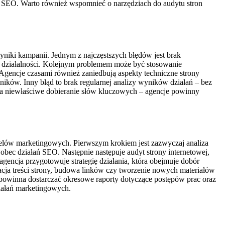
ań SEO. Warto również wspomnieć o narzędziach do audytu stron
yniki kampanii. Jednym z najczęstszych błędów jest brak
iki działalności. Kolejnym problemem może być stosowanie
 Agencje czasami również zaniedbują aspekty techniczne strony
ików. Inny błąd to brak regularnej analizy wyników działań – bez
a niewłaściwe dobieranie słów kluczowych – agencje powinny
celów marketingowych. Pierwszym krokiem jest zazwyczaj analiza
bec działań SEO. Następnie następuje audyt strony internetowej,
gencja przygotowuje strategię działania, która obejmuje dobór
cja treści strony, budowa linków czy tworzenie nowych materiałów
 powinna dostarczać okresowe raporty dotyczące postępów prac oraz
ziałań marketingowych.