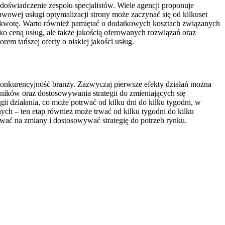
doświadczenie zespołu specjalistów. Wiele agencji proponuje
owej usługi optymalizacji strony może zaczynać się od kilkuset
tę kwotę. Warto również pamiętać o dodatkowych kosztach związanych
ko ceną usług, ale także jakością oferowanych rozwiązań oraz
m tańszej oferty o niskiej jakości usług.
 konkurencyjność branży. Zazwyczaj pierwsze efekty działań można
ników oraz dostosowywania strategii do zmieniających się
 działania, co może potrwać od kilku dni do kilku tygodni, w
ych – ten etap również może trwać od kilku tygodni do kilku
wać na zmiany i dostosowywać strategię do potrzeb rynku.