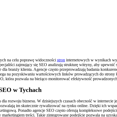
ących na celu poprawę widoczności
stron
internetowych w wynikach wys
 Specjaliści zajmujący się SEO analizują strukturę witryny, aby upewni
 dla branży klienta. Agencje często przeprowadzają badania konkurencj
lega na pozyskiwaniu wartościowych linków prowadzących do strony kli
O, która pozwala na bieżąco monitorować efektywność prowadzonych
i SEO w Tychach
la rozwoju biznesu. W dzisiejszych czasach obecność w internecie je
pozwalają im skutecznie rywalizować na rynku online. Dzięki ich wspa
arketingową. Ponadto agencje SEO często oferują kompleksowe podejści
rketingiem treści. Takie zintegrowane podejście pozwala na uzyskani