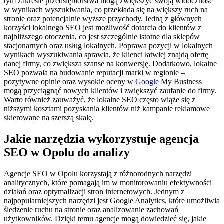
tym zakresie przedsiębiorstwa mogą zwiększyć swoją widoczność
w wynikach wyszukiwania, co przekłada się na większy ruch na
stronie oraz potencjalnie wyższe przychody. Jedną z głównych
korzyści lokalnego SEO jest możliwość dotarcia do klientów z
najbliższego otoczenia, co jest szczególnie istotne dla sklepów
stacjonarnych oraz usług lokalnych. Poprawa pozycji w lokalnych
wynikach wyszukiwania sprawia, że klienci łatwiej znajdą ofertę
danej firmy, co zwiększa szanse na konwersję. Dodatkowo, lokalne
SEO pozwala na budowanie reputacji marki w regionie –
pozytywne opinie oraz wysokie oceny w
Google
My Business
mogą przyciągnąć nowych klientów i zwiększyć zaufanie do firmy.
Warto również zauważyć, że lokalne SEO często wiąże się z
niższymi kosztami pozyskania klientów niż kampanie reklamowe
skierowane na szerszą skalę.
Jakie narzędzia wykorzystuje agencja
SEO w Opolu do analizy
Agencje SEO w Opolu korzystają z różnorodnych narzędzi
analitycznych, które pomagają im w monitorowaniu efektywności
działań oraz optymalizacji stron internetowych. Jednym z
najpopularniejszych narzędzi jest Google Analytics, które umożliwia
śledzenie ruchu na stronie oraz analizowanie zachowań
użytkowników. Dzięki temu agencje mogą dowiedzieć się, jakie