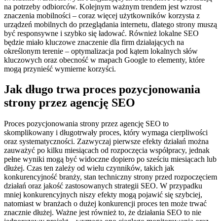
na potrzeby odbiorców. Kolejnym ważnym trendem jest wzrost
znaczenia mobilności – coraz więcej użytkowników korzysta z
urządzeń mobilnych do przeglądania internetu, dlatego strony muszą
być responsywne i szybko się ładować. Również lokalne SEO
będzie miało kluczowe znaczenie dla firm działających na
określonym terenie – optymalizacja pod kątem lokalnych słów
kluczowych oraz obecność w mapach Google to elementy, które
mogą przynieść wymierne korzyści.
Jak długo trwa proces pozycjonowania
strony przez agencję SEO
Proces pozycjonowania strony przez agencję SEO to
skomplikowany i długotrwały proces, który wymaga cierpliwości
oraz systematyczności. Zazwyczaj pierwsze efekty działań można
zauważyć po kilku miesiącach od rozpoczęcia współpracy, jednak
pełne wyniki mogą być widoczne dopiero po sześciu miesiącach lub
dłużej. Czas ten zależy od wielu czynników, takich jak
konkurencyjność branży, stan techniczny strony przed rozpoczęciem
działań oraz jakość zastosowanych strategii SEO. W przypadku
mniej konkurencyjnych niszy efekty mogą pojawić się szybciej,
natomiast w branżach o dużej konkurencji proces ten może trwać
znacznie dłużej. Ważne jest również to, że działania SEO to nie