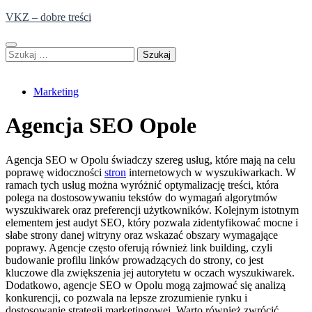
Skip
VKZ – dobre treści
to
content
Szukaj:
Marketing
Agencja SEO Opole
Agencja SEO w Opolu świadczy szereg usług, które mają na celu
poprawę widoczności
stron
internetowych w wyszukiwarkach. W
ramach tych usług można wyróżnić optymalizację treści, która
polega na dostosowywaniu tekstów do wymagań algorytmów
wyszukiwarek oraz preferencji użytkowników. Kolejnym istotnym
elementem jest audyt SEO, który pozwala zidentyfikować mocne i
słabe strony danej witryny oraz wskazać obszary wymagające
poprawy. Agencje często oferują również link building, czyli
budowanie profilu linków prowadzących do strony, co jest
kluczowe dla zwiększenia jej autorytetu w oczach wyszukiwarek.
Dodatkowo, agencje SEO w Opolu mogą zajmować się analizą
konkurencji, co pozwala na lepsze zrozumienie rynku i
dostosowanie strategii marketingowej. Warto również zwrócić