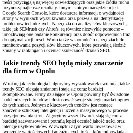
treści przyciągają najwięcej odwiedzających oraz jakie źródła ruchu
przynoszą najlepsze rezultaty. Innym istotnym narzędziem jest
Google Search Console, które dostarcza informacji o wydajności
strony w wynikach wyszukiwania oraz pozwala na identyfikację
problemów technicznych. Narzędzia do analizy słów kluczowych,
takie jak SEMrush czy Ahrefs, są również niezwykle pomocne –
umożliwiają one badanie konkurencji oraz dobór odpowiednich fraz
do optymalizacji treści. Warto także wspomnieć o narzędziach do
monitorowania pozycji słów kluczowych, które pozwalają śledzić
zmiany w rankingach i oceniać skuteczność działań SEO.
Jakie trendy SEO będą miały znaczenie
dla firm w Opolu
W miarę jak technologia i algorytmy wyszukiwarek ewoluują, także
trendy SEO ulegają zmianom i stają się coraz bardziej
skomplikowane. Firmy działające w Opolu powinny być świadome
nadchodzących trendów i dostosować swoje strategie marketingowe
do tych zmian. Jednym z kluczowych trendów jest rosnące
znaczenie sztucznej inteligencji i uczenia maszynowego w procesie
pozycjonowania stron. Algorytmy wyszukiwarek stają się coraz
bardziej zaawansowane i potrafią lepiej oceniać jakość treści oraz
intencje użytkowników. W związku z tym warto inwestować w
tworzenie wartościowych i angażujących treści, które odpowiadają