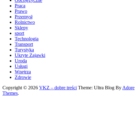
Obcojęzyczne
Praca
Prawo
Przemysł
Rolnictwo
Sklepy
sport
Technologia
Transport
Turystyka
Ukryte Zajawki
Uroda
Usługi
Wnętrza
Zdrowie
Copyright © 2026
VKZ – dobre treści
Theme: Ultra Blog By
Adore
Themes
.