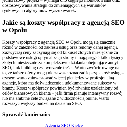
jednorazowy projekt – wymaga ono ciągłego monitorowania oraz
dostosowywania strategii do zmieniających się warunków
rynkowych i algorytmów wyszukiwarek.
Jakie są koszty współpracy z agencją SEO
w Opolu
Koszty współpracy z agencją SEO w Opolu mogą się znacznie
różnić w zależności od zakresu usług oraz renomy danej agencji.
Zazwyczaj ceny zaczynają się od kilkuset złotych miesięcznie za
podstawowe usługi optymalizacji strony i mogą sięgać kilku tysięcy
złotych miesięcznie za kompleksowe działania obejmujące audyt
SEO, link building czy tworzenie treści. Warto zwrócić uwagę na
to, że tańsze oferty mogą nie zawsze oznaczać lepszą jakość usług –
czasem warto zainwestować więcej pieniędzy w profesjonalną
agencję, która ma doświadczenie i udokumentowane sukcesy w
branży. Koszt współpracy powinien być również uzależniony od
celów biznesowych klienta – jeśli firma planuje intensywny rozwój
lub ma ambitne cele związane z widocznością online, warto
rozważyć większy budżet na działania SEO.
Sprawdź koniecznie:
Nawigacja
Agencja SEO Kielce