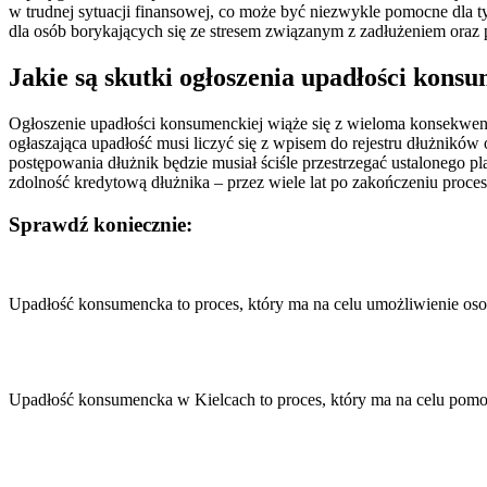
w trudnej sytuacji finansowej, co może być niezwykle pomocne dla 
dla osób borykających się ze stresem związanym z zadłużeniem ora
Jakie są skutki ogłoszenia upadłości konsu
Ogłoszenie upadłości konsumenckiej wiąże się z wieloma konsekwenc
ogłaszająca upadłość musi liczyć się z wpisem do rejestru dłużnikó
postępowania dłużnik będzie musiał ściśle przestrzegać ustalonego 
zdolność kredytową dłużnika – przez wiele lat po zakończeniu proc
Sprawdź koniecznie:
Nawigacja
wpisu
Upadłość konsumencka to proces, który ma na celu umożliwienie os
Upadłość konsumencka w Kielcach to proces, który ma na celu po