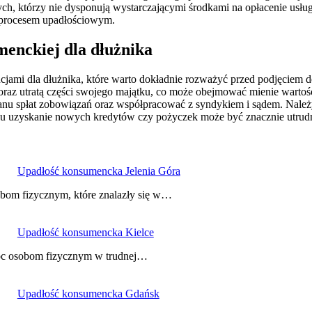
tych, którzy nie dysponują wystarczającymi środkami na opłacenie usł
z procesem upadłościowym.
menckiej dla dłużnika
jami dla dłużnika, które warto dokładnie rozważyć przed podjęciem d
w oraz utratą części swojego majątku, co może obejmować mienie wart
planu spłat zobowiązań oraz współpracować z syndykiem i sądem. Nale
esu uzyskanie nowych kredytów czy pożyczek może być znacznie utrud
Upadłość konsumencka Jelenia Góra
obom fizycznym, które znalazły się w…
Upadłość konsumencka Kielce
moc osobom fizycznym w trudnej…
Upadłość konsumencka Gdańsk