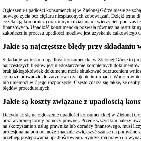
Ogłoszenie upadłości konsumenckiej w Zielonej Górze niesie ze sobą
nowego życia bez ciężaru niespłaconych zobowiązań. Dzięki temu dłu
egzekucją komorniczą oraz innymi działaniami wierzycieli podczas t
finansowych. Upadłość konsumencka pozwala również na restrukturyz
zakończeniu procesu upadłości możliwe jest uzyskanie całkowitego u
Jakie są najczęstsze błędy przy składani
Składanie wniosku o upadłość konsumencką w Zielonej Górze to proc
najczęstszych błędów jest niedostarczenie kompletnych dokumentów l
brak jakiegokolwiek dokumentu może skutkować odrzuceniem wniosku
co może prowadzić do zarzutów o zatajenie informacji. Warto równ
lub uniemożliwić jego rozpoczęcie. Często zdarza się także, że osoby
błędów proceduralnych.
Jakie są koszty związane z upadłością ko
Decydując się na ogłoszenie upadłości konsumenckiej w Zielonej Gó
oraz wybranej formy pomocy prawnej. Przede wszystkim należy uwzglę
na skorzystanie z usług prawnika lub doradcy finansowego, musi li
profesjonalna pomoc może znacznie zwiększyć szanse na pomyślne z
przebieg postępowania upadłościowego. Syndyk ma prawo do wynagro