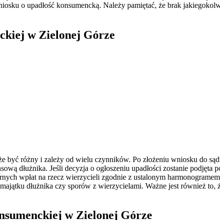
iosku o upadłość konsumencką. Należy pamiętać, że brak jakiegokolw
ckiej w Zielonej Górze
e być różny i zależy od wielu czynników. Po złożeniu wniosku do sąd
sową dłużnika. Jeśli decyzja o ogłoszeniu upadłości zostanie podjęta 
ularnych wpłat na rzecz wierzycieli zgodnie z ustalonym harmonograme
 majątku dłużnika czy sporów z wierzycielami. Ważne jest również to
konsumenckiej w Zielonej Górze