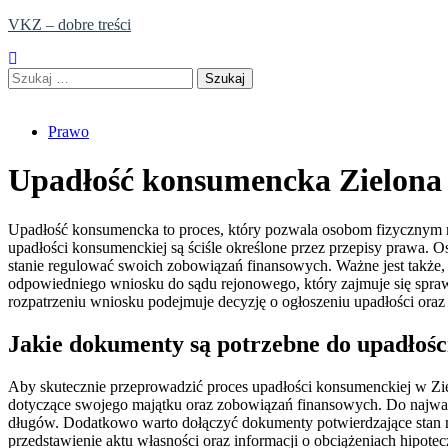
Skip
VKZ – dobre treści
to
content
Szukaj:
Prawo
Upadłość konsumencka Zielona
Upadłość konsumencka to proces, który pozwala osobom fizycznym na
upadłości konsumenckiej są ściśle określone przez przepisy prawa. Os
stanie regulować swoich zobowiązań finansowych. Ważne jest także, 
odpowiedniego wniosku do sądu rejonowego, który zajmuje się spraw
rozpatrzeniu wniosku podejmuje decyzję o ogłoszeniu upadłości oraz u
Jakie dokumenty są potrzebne do upadłośc
Aby skutecznie przeprowadzić proces upadłości konsumenckiej w Zi
dotyczące swojego majątku oraz zobowiązań finansowych. Do najważ
długów. Dodatkowo warto dołączyć dokumenty potwierdzające stan m
przedstawienie aktu własności oraz informacji o obciążeniach hip