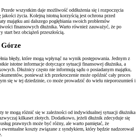
 Przede wszystkim daje możliwość oddłużenia się i rozpoczęcia
kości życia. Kolejną istotną korzyścią jest ochrona przed
raty majątku ani dalszego pogłębiania swoich problemów
liwości finansowych dłużnika. Warto również zauważyć, że po
start bez obciążeń przeszłością.
j Górze
pełnia błędy, które mogą wpłynąć na wynik postępowania. Jednym z
e istotne informacje dotyczące sytuacji finansowej dłużnika, a
owych. Dłużnicy często nie informują sądu o posiadanym majątku,
dokumentów, ponieważ ich przekroczenie może opóźnić cały proces
ącym się w tej dziedzinie, co może prowadzić do wielu nieporozumień i
te mogą różnić się w zależności od indywidualnej sytuacji dłużnika
wyczaj kilkaset złotych. Dodatkowo, jeżeli dłużnik zdecyduje się
 usług prawnych może być różny, ale warto pamiętać, że
 ewentualne koszty związane z syndykiem, który będzie nadzorował
e.