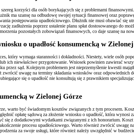
 szereg korzyści dla osób borykających się z problemami finansowymi.
żnik ma szansę na odbudowę swojej sytuacji finansowej oraz poprawę ja
rwania postępowania upadłościowego. Dłużnik nie musi obawiać się ut
ację zadłużenia poprzez ustalenie planu spłat dostosowanego do moż
morzenia pozostałych zobowiązań finansowych, co daje szansę na nowy 
u wniosku o upadłość konsumencką w Zielone
es, który wymaga staranności i dokładności. Niestety, wiele osób po
ub ich niewłaściwe przygotowanie. Wniosek powinien zawierać wszystki
 przez sąd. Kolejnym problemem jest nieprzemyślenie kwestii majątk
ież zwrócić uwagę na terminy składania wniosków oraz odpowiednich 
 ubiegające się o upadłość nie konsultują się z prawnikiem specjalizuj
nsumencką w Zielonej Górze
rze, warto być świadomym kosztów związanych z tym procesem. Koszty 
dnić opłatę sądową za złożenie wniosku o upadłość, która wynosi zaz
czyć się z dodatkowymi wydatkami związanymi z ich honorarium. Koszt
akończenie procesu upadłościowego. Warto również zwrócić uwagę na
dzenia za swoje usługi, które również należy uwzględnić w budżeci