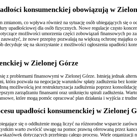
adłości konsumenckiej obowiązują w Zielo
m zmianom, co wpływa również na sytuację osób ubiegających się o odd
edury upadłościowej dla osób fizycznych. Nowe regulacje często konce
otyczące możliwości umorzenia części zobowiązań finansowych po za
e zauważyć, że nowe przepisy pozwalają na większą ochronę majątku 
 decyduje się na skorzystanie z możliwości ogłoszenia upadłości ko
enckiej w Zielonej Górze
się z problemami finansowymi w Zielonej Górze. Istnieją jednak alter
elami, która pozwala na negocjację warunków spłaty zadłużenia bez kon
Inną możliwością jest restrukturyzacja zadłużenia poprzez konsolidac
epszym zarządzaniu finansami oraz uniknięciu spirali zadłużenia. War
ansowe, które mogą pomóc opracować plan działania i wyjścia z trudnej
cesu upadłości konsumenckiej w Zielonej 
egające się o oddłużenie mogą liczyć na różnorodne wsparcie zarówno 
szystkim warto zwrócić uwagę na pomoc prawną oferowaną przez kance
kazówek dotyczących przebiegu całego procesu. Wiele organizacji no