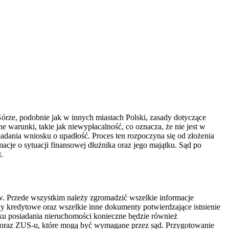
rze, podobnie jak w innych miastach Polski, zasady dotyczące
e warunki, takie jak niewypłacalność, co oznacza, że nie jest w
adania wniosku o upadłość. Proces ten rozpoczyna się od złożenia
je o sytuacji finansowej dłużnika oraz jego majątku. Sąd po
.
. Przede wszystkim należy zgromadzić wszelkie informacje
 kredytowe oraz wszelkie inne dokumenty potwierdzające istnienie
ku posiadania nieruchomości konieczne będzie również
h oraz ZUS-u, które mogą być wymagane przez sąd. Przygotowanie