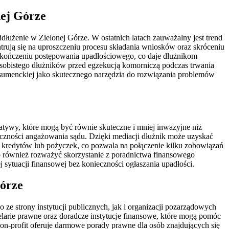
nej Górze
łużenie w Zielonej Górze. W ostatnich latach zauważalny jest trend
ntrują się na uproszczeniu procesu składania wniosków oraz skróceniu
kończeniu postępowania upadłościowego, co daje dłużnikom
osobistego dłużników przed egzekucją komorniczą podczas trwania
nsumenckiej jako skutecznego narzędzia do rozwiązania problemów
natywy, które mogą być równie skuteczne i mniej inwazyjne niż
ieczności angażowania sądu. Dzięki mediacji dłużnik może uzyskać
ję kredytów lub pożyczek, co pozwala na połączenie kilku zobowiązań
to również rozważyć skorzystanie z poradnictwa finansowego
 sytuacji finansowej bez konieczności ogłaszania upadłości.
Górze
ze strony instytucji publicznych, jak i organizacji pozarządowych
larie prawne oraz doradcze instytucje finansowe, które mogą pomóc
n-profit oferuje darmowe porady prawne dla osób znajdujących się