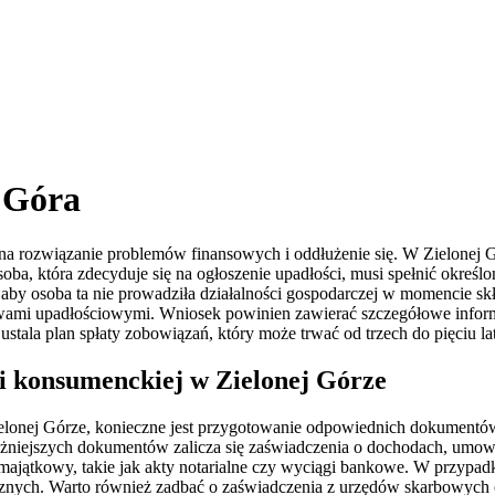
 Góra
 rozwiązanie problemów finansowych i oddłużenie się. W Zielonej Gó
oba, która zdecyduje się na ogłoszenie upadłości, musi spełnić określon
aby osoba ta nie prowadziła działalności gospodarczej w momencie skł
ami upadłościowymi. Wniosek powinien zawierać szczegółowe informac
stala plan spłaty zobowiązań, który może trwać od trzech do pięciu lat
i konsumenckiej w Zielonej Górze
elonej Górze, konieczne jest przygotowanie odpowiednich dokumentów
niejszych dokumentów zalicza się zaświadczenia o dochodach, umowy
ajątkowy, takie jak akty notarialne czy wyciągi bankowe. W przypad
otecznych. Warto również zadbać o zaświadczenia z urzędów skarbowyc