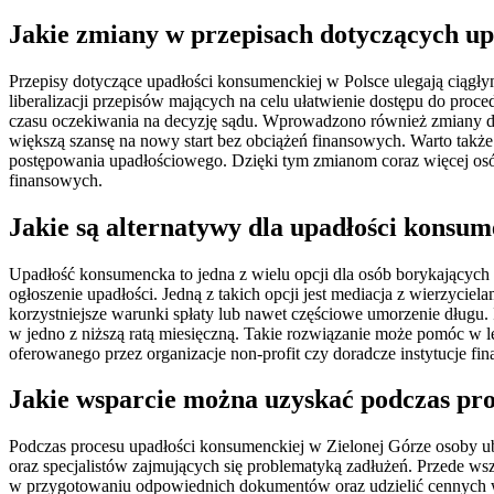
Jakie zmiany w przepisach dotyczących up
Przepisy dotyczące upadłości konsumenckiej w Polsce ulegają ciągły
liberalizacji przepisów mających na celu ułatwienie dostępu do proc
czasu oczekiwania na decyzję sądu. Wprowadzono również zmiany d
większą szansę na nowy start bez obciążeń finansowych. Warto takż
postępowania upadłościowego. Dzięki tym zmianom coraz więcej osób
finansowych.
Jakie są alternatywy dla upadłości konsum
Upadłość konsumencka to jedna z wielu opcji dla osób borykających 
ogłoszenie upadłości. Jedną z takich opcji jest mediacja z wierzyci
korzystniejsze warunki spłaty lub nawet częściowe umorzenie długu. 
w jedno z niższą ratą miesięczną. Takie rozwiązanie może pomóc w l
oferowanego przez organizacje non-profit czy doradcze instytucje fin
Jakie wsparcie można uzyskać podczas pro
Podczas procesu upadłości konsumenckiej w Zielonej Górze osoby ubi
oraz specjalistów zajmujących się problematyką zadłużeń. Przede w
w przygotowaniu odpowiednich dokumentów oraz udzielić cennych ws