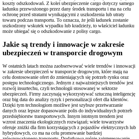
koszty odszkodowań. Z kolei ubezpieczenie cargo dotyczy samego
ładunku przewożonego przez dany środek transportu i ma na celu
ochronę przed stratami wynikającymi z uszkodzenia lub utraty
towaru podczas transportu. To oznacza, że jeśli ładunek zostanie
uszkodzony wskutek wypadku lub kradzieży, to właściciel ładunku
może ubiegać się o odszkodowanie z polisy cargo.
Jakie są trendy i innowacje w zakresie
ubezpieczeń w transporcie drogowym
W ostatnich latach można zaobserwować wiele trendów i innowacji
w zakresie ubezpieczeń w transporcie drogowym, które mają na
celu dostosowanie ofert do zmieniających się potrzeb rynku oraz
postępu technologicznego. Jednym z najważniejszych trendów jest
rozwój insurtechu, czyli technologii stosowanej w sektorze
ubezpieczeń. Firmy zaczynają wykorzystywać sztuczną inteligencję
oraz big data do analizy ryzyk i personalizacji ofert dla klientów.
Dzięki tym technologiom możliwe jest szybsze przetwarzanie
danych oraz lepsze dopasowanie polis do indywidualnych potrzeb
przedsiębiorstw transportowych. Innym istotnym trendem jest
wzrost znaczenia ekologicznych rozwiązań; wiele towarzystw
oferuje zniżki dla firm korzystających z pojazdów elektrycznych lub
hybrydowych, co ma na celu promowanie bardziej
zrównoważonego transportu. Dodatkowo rośnie zainteresowanie