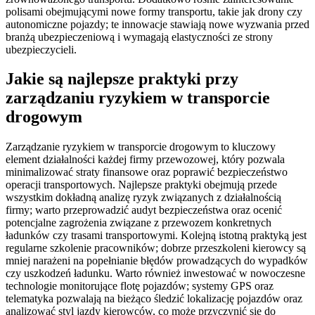
polisami obejmującymi nowe formy transportu, takie jak drony czy
autonomiczne pojazdy; te innowacje stawiają nowe wyzwania przed
branżą ubezpieczeniową i wymagają elastyczności ze strony
ubezpieczycieli.
Jakie są najlepsze praktyki przy
zarządzaniu ryzykiem w transporcie
drogowym
Zarządzanie ryzykiem w transporcie drogowym to kluczowy
element działalności każdej firmy przewozowej, który pozwala
minimalizować straty finansowe oraz poprawić bezpieczeństwo
operacji transportowych. Najlepsze praktyki obejmują przede
wszystkim dokładną analizę ryzyk związanych z działalnością
firmy; warto przeprowadzić audyt bezpieczeństwa oraz ocenić
potencjalne zagrożenia związane z przewozem konkretnych
ładunków czy trasami transportowymi. Kolejną istotną praktyką jest
regularne szkolenie pracowników; dobrze przeszkoleni kierowcy są
mniej narażeni na popełnianie błędów prowadzących do wypadków
czy uszkodzeń ładunku. Warto również inwestować w nowoczesne
technologie monitorujące flotę pojazdów; systemy GPS oraz
telematyka pozwalają na bieżąco śledzić lokalizację pojazdów oraz
analizować styl jazdy kierowców, co może przyczynić się do