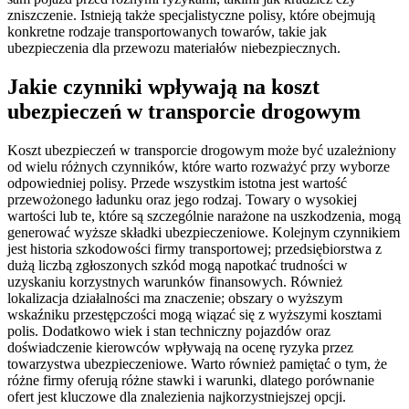
zniszczenie. Istnieją także specjalistyczne polisy, które obejmują
konkretne rodzaje transportowanych towarów, takie jak
ubezpieczenia dla przewozu materiałów niebezpiecznych.
Jakie czynniki wpływają na koszt
ubezpieczeń w transporcie drogowym
Koszt ubezpieczeń w transporcie drogowym może być uzależniony
od wielu różnych czynników, które warto rozważyć przy wyborze
odpowiedniej polisy. Przede wszystkim istotna jest wartość
przewożonego ładunku oraz jego rodzaj. Towary o wysokiej
wartości lub te, które są szczególnie narażone na uszkodzenia, mogą
generować wyższe składki ubezpieczeniowe. Kolejnym czynnikiem
jest historia szkodowości firmy transportowej; przedsiębiorstwa z
dużą liczbą zgłoszonych szkód mogą napotkać trudności w
uzyskaniu korzystnych warunków finansowych. Również
lokalizacja działalności ma znaczenie; obszary o wyższym
wskaźniku przestępczości mogą wiązać się z wyższymi kosztami
polis. Dodatkowo wiek i stan techniczny pojazdów oraz
doświadczenie kierowców wpływają na ocenę ryzyka przez
towarzystwa ubezpieczeniowe. Warto również pamiętać o tym, że
różne firmy oferują różne stawki i warunki, dlatego porównanie
ofert jest kluczowe dla znalezienia najkorzystniejszej opcji.