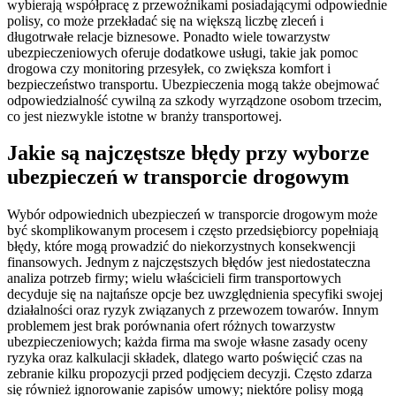
wybierają współpracę z przewoźnikami posiadającymi odpowiednie
polisy, co może przekładać się na większą liczbę zleceń i
długotrwałe relacje biznesowe. Ponadto wiele towarzystw
ubezpieczeniowych oferuje dodatkowe usługi, takie jak pomoc
drogowa czy monitoring przesyłek, co zwiększa komfort i
bezpieczeństwo transportu. Ubezpieczenia mogą także obejmować
odpowiedzialność cywilną za szkody wyrządzone osobom trzecim,
co jest niezwykle istotne w branży transportowej.
Jakie są najczęstsze błędy przy wyborze
ubezpieczeń w transporcie drogowym
Wybór odpowiednich ubezpieczeń w transporcie drogowym może
być skomplikowanym procesem i często przedsiębiorcy popełniają
błędy, które mogą prowadzić do niekorzystnych konsekwencji
finansowych. Jednym z najczęstszych błędów jest niedostateczna
analiza potrzeb firmy; wielu właścicieli firm transportowych
decyduje się na najtańsze opcje bez uwzględnienia specyfiki swojej
działalności oraz ryzyk związanych z przewozem towarów. Innym
problemem jest brak porównania ofert różnych towarzystw
ubezpieczeniowych; każda firma ma swoje własne zasady oceny
ryzyka oraz kalkulacji składek, dlatego warto poświęcić czas na
zebranie kilku propozycji przed podjęciem decyzji. Często zdarza
się również ignorowanie zapisów umowy; niektóre polisy mogą