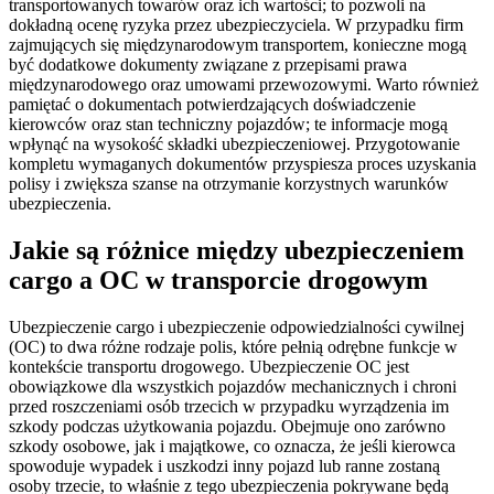
transportowanych towarów oraz ich wartości; to pozwoli na
dokładną ocenę ryzyka przez ubezpieczyciela. W przypadku firm
zajmujących się międzynarodowym transportem, konieczne mogą
być dodatkowe dokumenty związane z przepisami prawa
międzynarodowego oraz umowami przewozowymi. Warto również
pamiętać o dokumentach potwierdzających doświadczenie
kierowców oraz stan techniczny pojazdów; te informacje mogą
wpłynąć na wysokość składki ubezpieczeniowej. Przygotowanie
kompletu wymaganych dokumentów przyspiesza proces uzyskania
polisy i zwiększa szanse na otrzymanie korzystnych warunków
ubezpieczenia.
Jakie są różnice między ubezpieczeniem
cargo a OC w transporcie drogowym
Ubezpieczenie cargo i ubezpieczenie odpowiedzialności cywilnej
(OC) to dwa różne rodzaje polis, które pełnią odrębne funkcje w
kontekście transportu drogowego. Ubezpieczenie OC jest
obowiązkowe dla wszystkich pojazdów mechanicznych i chroni
przed roszczeniami osób trzecich w przypadku wyrządzenia im
szkody podczas użytkowania pojazdu. Obejmuje ono zarówno
szkody osobowe, jak i majątkowe, co oznacza, że jeśli kierowca
spowoduje wypadek i uszkodzi inny pojazd lub ranne zostaną
osoby trzecie, to właśnie z tego ubezpieczenia pokrywane będą