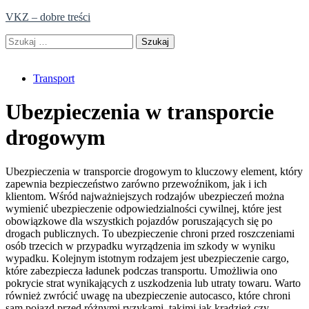
Skip
VKZ – dobre treści
to
Szukaj:
content
Transport
Ubezpieczenia w transporcie
drogowym
Ubezpieczenia w transporcie drogowym to kluczowy element, który
zapewnia bezpieczeństwo zarówno przewoźnikom, jak i ich
klientom. Wśród najważniejszych rodzajów ubezpieczeń można
wymienić ubezpieczenie odpowiedzialności cywilnej, które jest
obowiązkowe dla wszystkich pojazdów poruszających się po
drogach publicznych. To ubezpieczenie chroni przed roszczeniami
osób trzecich w przypadku wyrządzenia im szkody w wyniku
wypadku. Kolejnym istotnym rodzajem jest ubezpieczenie cargo,
które zabezpiecza ładunek podczas transportu. Umożliwia ono
pokrycie strat wynikających z uszkodzenia lub utraty towaru. Warto
również zwrócić uwagę na ubezpieczenie autocasco, które chroni
sam pojazd przed różnymi ryzykami, takimi jak kradzież czy