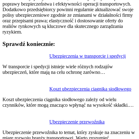
poprawy bezpieczeństwa i efektywności operacji transportowych.
Dodatkowo przedsiębiorcy powinni regularnie aktualizować swoje
polisy ubezpieczeniowe zgodnie ze zmianami w działalności firmy
oraz przepisami prawa; elastyczność i dostosowanie oferty do
realiów rynkowych są kluczowe dla skutecznego zarządzania
ryzykiem.
Sprawdź koniecznie:
Nawigacja
Ubezpieczenia w transporcie i spedycji
wpisu
W transporcie i spedycji istnieje wiele różnych rodzajów
ubezpieczeń, które mają na celu ochronę zarówno…
Koszt ubezpieczenia ciągnika siodłowego
Koszt ubezpieczenia ciągnika siodłowego zależy od wielu
czynników, które mogą znacząco wpłynąć na wysokość składki.…
Ubezpieczenie przewoźnika
Ubezpieczenie przewoźnika to temat, który zyskuje na znaczeniu w
miarę rozwoju branży transportowej. Warto zrozumieć,…