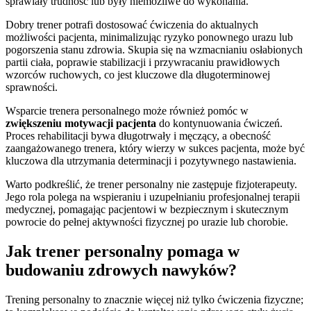
sprawiały trudność lub były niemożliwe do wykonania.
Dobry trener potrafi dostosować ćwiczenia do aktualnych
możliwości pacjenta, minimalizując ryzyko ponownego urazu lub
pogorszenia stanu zdrowia. Skupia się na wzmacnianiu osłabionych
partii ciała, poprawie stabilizacji i przywracaniu prawidłowych
wzorców ruchowych, co jest kluczowe dla długoterminowej
sprawności.
Wsparcie trenera personalnego może również pomóc w
zwiększeniu motywacji pacjenta
do kontynuowania ćwiczeń.
Proces rehabilitacji bywa długotrwały i męczący, a obecność
zaangażowanego trenera, który wierzy w sukces pacjenta, może być
kluczowa dla utrzymania determinacji i pozytywnego nastawienia.
Warto podkreślić, że trener personalny nie zastępuje fizjoterapeuty.
Jego rola polega na wspieraniu i uzupełnianiu profesjonalnej terapii
medycznej, pomagając pacjentowi w bezpiecznym i skutecznym
powrocie do pełnej aktywności fizycznej po urazie lub chorobie.
Jak trener personalny pomaga w
budowaniu zdrowych nawyków?
Trening personalny to znacznie więcej niż tylko ćwiczenia fizyczne;