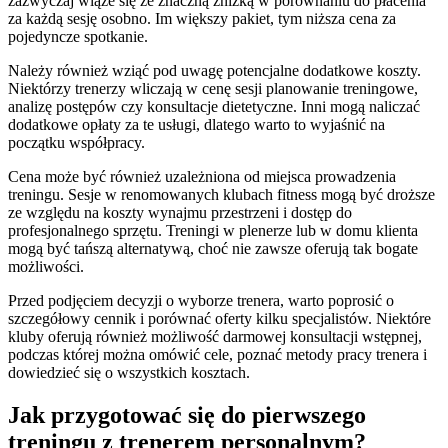
zazwyczaj wiąże się ze znaczną zniżką w porównaniu do płacenia
za każdą sesję osobno. Im większy pakiet, tym niższa cena za
pojedyncze spotkanie.
Należy również wziąć pod uwagę potencjalne dodatkowe koszty.
Niektórzy trenerzy wliczają w cenę sesji planowanie treningowe,
analizę postępów czy konsultacje dietetyczne. Inni mogą naliczać
dodatkowe opłaty za te usługi, dlatego warto to wyjaśnić na
początku współpracy.
Cena może być również uzależniona od miejsca prowadzenia
treningu. Sesje w renomowanych klubach fitness mogą być droższe
ze względu na koszty wynajmu przestrzeni i dostęp do
profesjonalnego sprzętu. Treningi w plenerze lub w domu klienta
mogą być tańszą alternatywą, choć nie zawsze oferują tak bogate
możliwości.
Przed podjęciem decyzji o wyborze trenera, warto poprosić o
szczegółowy cennik i porównać oferty kilku specjalistów. Niektóre
kluby oferują również możliwość darmowej konsultacji wstępnej,
podczas której można omówić cele, poznać metody pracy trenera i
dowiedzieć się o wszystkich kosztach.
Jak przygotować się do pierwszego
treningu z trenerem personalnym?