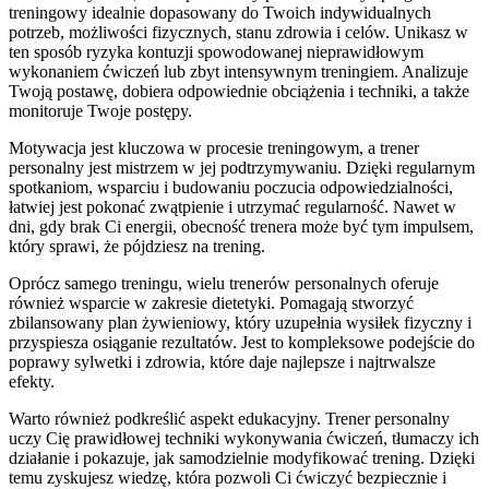
treningowy idealnie dopasowany do Twoich indywidualnych
potrzeb, możliwości fizycznych, stanu zdrowia i celów. Unikasz w
ten sposób ryzyka kontuzji spowodowanej nieprawidłowym
wykonaniem ćwiczeń lub zbyt intensywnym treningiem. Analizuje
Twoją postawę, dobiera odpowiednie obciążenia i techniki, a także
monitoruje Twoje postępy.
Motywacja jest kluczowa w procesie treningowym, a trener
personalny jest mistrzem w jej podtrzymywaniu. Dzięki regularnym
spotkaniom, wsparciu i budowaniu poczucia odpowiedzialności,
łatwiej jest pokonać zwątpienie i utrzymać regularność. Nawet w
dni, gdy brak Ci energii, obecność trenera może być tym impulsem,
który sprawi, że pójdziesz na trening.
Oprócz samego treningu, wielu trenerów personalnych oferuje
również wsparcie w zakresie dietetyki. Pomagają stworzyć
zbilansowany plan żywieniowy, który uzupełnia wysiłek fizyczny i
przyspiesza osiąganie rezultatów. Jest to kompleksowe podejście do
poprawy sylwetki i zdrowia, które daje najlepsze i najtrwalsze
efekty.
Warto również podkreślić aspekt edukacyjny. Trener personalny
uczy Cię prawidłowej techniki wykonywania ćwiczeń, tłumaczy ich
działanie i pokazuje, jak samodzielnie modyfikować trening. Dzięki
temu zyskujesz wiedzę, która pozwoli Ci ćwiczyć bezpiecznie i