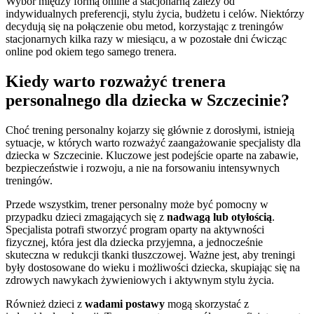
Wybór między formą online a stacjonarną zależy od
indywidualnych preferencji, stylu życia, budżetu i celów. Niektórzy
decydują się na połączenie obu metod, korzystając z treningów
stacjonarnych kilka razy w miesiącu, a w pozostałe dni ćwicząc
online pod okiem tego samego trenera.
Kiedy warto rozważyć trenera
personalnego dla dziecka w Szczecinie?
Choć trening personalny kojarzy się głównie z dorosłymi, istnieją
sytuacje, w których warto rozważyć zaangażowanie specjalisty dla
dziecka w Szczecinie. Kluczowe jest podejście oparte na zabawie,
bezpieczeństwie i rozwoju, a nie na forsowaniu intensywnych
treningów.
Przede wszystkim, trener personalny może być pomocny w
przypadku dzieci zmagających się z
nadwagą lub otyłością
.
Specjalista potrafi stworzyć program oparty na aktywności
fizycznej, która jest dla dziecka przyjemna, a jednocześnie
skuteczna w redukcji tkanki tłuszczowej. Ważne jest, aby treningi
były dostosowane do wieku i możliwości dziecka, skupiając się na
zdrowych nawykach żywieniowych i aktywnym stylu życia.
Również dzieci z
wadami postawy
mogą skorzystać z