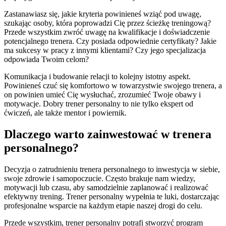
Zastanawiasz się, jakie kryteria powinieneś wziąć pod uwagę,
szukając osoby, która poprowadzi Cię przez ścieżkę treningową?
Przede wszystkim zwróć uwagę na kwalifikacje i doświadczenie
potencjalnego trenera. Czy posiada odpowiednie certyfikaty? Jakie
ma sukcesy w pracy z innymi klientami? Czy jego specjalizacja
odpowiada Twoim celom?
Komunikacja i budowanie relacji to kolejny istotny aspekt.
Powinieneś czuć się komfortowo w towarzystwie swojego trenera, a
on powinien umieć Cię wysłuchać, zrozumieć Twoje obawy i
motywacje. Dobry trener personalny to nie tylko ekspert od
ćwiczeń, ale także mentor i powiernik.
Dlaczego warto zainwestować w trenera
personalnego?
Decyzja o zatrudnieniu trenera personalnego to inwestycja w siebie,
swoje zdrowie i samopoczucie. Często brakuje nam wiedzy,
motywacji lub czasu, aby samodzielnie zaplanować i realizować
efektywny trening. Trener personalny wypełnia te luki, dostarczając
profesjonalne wsparcie na każdym etapie naszej drogi do celu.
Przede wszystkim, trener personalny potrafi stworzyć program