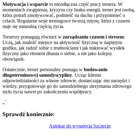
Motywacja i wsparcie
to nieodłączna część pracy trenera. W
momentach zwątpienia, kryzysu czy braku energii, trener jest osobą,
która potrafi zmotywować, podnieść na duchu i przypomnieć o
celach. Regularne sesje treningowe tworzą rutynę, która z czasem
staje się naturalną częścią życia.
Trenerzy pomagają również w
zarządzaniu czasem i stresem
.
Uczą, jak znaleźć miejsce na aktywność fizyczną w napiętym
grafiku, jak radzić sobie z trudnościami i jak traktować wysiłek
fizyczny jako element dbania o siebie, a nie jako kolejny
obowiązek.
Ostatecznie, trener personalny pomaga w
budowaniu
długoterminowej samodyscypliny
. Ucząc klienta
odpowiedzialności za własne zdrowie, dostarczając mu narzędzi i
wiedzy, przygotowuje go do samodzielnego utrzymania zdrowego
stylu życia nawet po zakończeniu współpracy.
„`
Sprawdź koniecznie:
Nawigacja
Autokar do wynajęcia Szczecin
wpisu