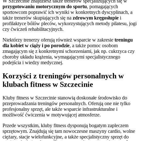
W Szczecinie znajdziesz także trenerów specjalizujących się w
przygotowaniu motorycznym do sportu
, pomagających
sportowcom poprawić ich wyniki w konkretnych dyscyplinach, a
także trenerów skupiających się na
zdrowym kręgosłupie
i
profilaktyce bólów pleców, wykorzystujących metody pilatesu, jogi
czy ćwiczeń rehabilitacyjnych.
Niektórzy trenerzy oferują również wsparcie w zakresie
treningu
dla kobiet w ciąży i po porodzie
, a także pomoc osobom
zmagającym się z konkretnymi schorzeniami, jak np. cukrzyca czy
choroby układu krążenia, wymagającymi specjalistycznego
podejścia i wiedzy medycznej.
Korzyści z treningów personalnych w
klubach fitness w Szczecinie
Kluby fitness w Szczecinie stanowią doskonałe środowisko do
przeprowadzania treningów personalnych. Oferują one nie tylko
profesjonalny sprzęt, ale także wsparcie infrastrukturalne i
możliwość ćwiczenia w motywującej atmosferze.
Przede wszystkim, kluby fitness dysponują bogatym zapleczem
sprzętowym. Znajdują się tam nowoczesne maszyny cardio, wolne
ciężary, stacje wielofunkcyjne, a także specjalistyczny sprzęt do