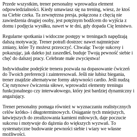
Przede wszystkim, trener personalny wprowadza element
odpowiedzialności. Kiedy umawiasz się na trening, wiesz, że ktoś
na Ciebie czeka. Ta zewnętrzna presja, połączona z chęcią nie
zawiedzenia drugiej osoby, jest potężnym bodźcem do wyjścia z
domu i podjęcia wysiłku, nawet w te dni, gdy dopada Cię lenistwo.
Regularne spotkania i widoczne postępy w treningach napędzają
dalszą motywację. Trener potrafi dostrzec nawet najmniejsze
zmiany, które Ty możesz przeoczyć. Chwaląc Twoje sukcesy i
pokazując, jak daleko już zaszedłeś, buduje Twoją pewność siebie i
chęć do dalszej pracy. Celebrate małe zwycięstwa!
Indywidualne podejście trenera pozwala na dopasowanie ćwiczeń
do Twoich preferencji i zainteresowań. Jeśli nie lubisz biegania,
trener znajdzie alternatywne formy aktywności cardio. Jeśli nudzą
Cię rutynowe ćwiczenia siłowe, wprowadzi elementy treningu
funkcjonalnego czy interwałowego, który jest bardziej dynamiczny i
angażujący.
Trener personalny pomaga również w wyznaczaniu realistycznych
celów krótko- i długoterminowych. Osiąganie tych mniejszych,
łatwiejszych do zrealizowania kamieni milowych, daje poczucie
sukcesu i motywuje do dążenia do większych wyzwań. To
systematyczne budowanie pewności siebie i wiary we własne
możliwości.