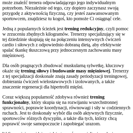
może znaleźć trenera odpowiadającego jego indywidualnym
potrzebom. Niezależnie od tego, czy dopiero zaczynasz swoją
przygodę z aktywnością fizyczną, czy jesteś zaawansowanym
sportowcem, znajdziesz tu kogoś, kto pomoże Ci osiągnąć cele.
Jedną z popularnych ścieżek jest
trening redukcyjny
, czyli pomoc
w zrzuceniu zbędnych kilogramów. Trenerzy specjalizujący się w
tej dziedzinie skupiają się na połączeniu intensywnych ćwiczeń
cardio i siłowych z odpowiednio dobraną dietą, aby efektywnie
spalać tkankę tłuszczową przy jednoczesnym zachowaniu masy
mięśniowej.
Dla osób pragnących zbudować muskularną sylwetkę, kluczowy
okaże się
trening siłowy i budowanie masy mięśniowej
. Trenerzy
z tej specjalizacji doskonale znają zasady periodyzacji treningowej,
dobierania ćwiczeń wielostawowych i izolowanych, a także
znaczenie regeneracji dla hipertrofii mięśni.
Coraz większą popularność zdobywa również
trening
funkcjonalny
, który skupia się na rozwijaniu wszechstronnej
sprawności, poprawie koordynacji, równowagi i siły w codziennych
ruchach. Jest to doskonały wybór dla osób aktywnych fizycznie,
sportowców różnych dyscyplin, a także dla tych, którzy chcą
poprawić swoje samopoczucie i zapobiegać urazom.