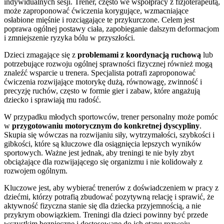
indywidualnych sesji. Trener, często we współpracy z fizjoterapeutą,
może zaproponować ćwiczenia korygujące, wzmacniające
osłabione mięśnie i rozciągające te przykurczone. Celem jest
poprawa ogólnej postawy ciała, zapobieganie dalszym deformacjom
i zmniejszenie ryzyka bólu w przyszłości.
Dzieci zmagające się z
problemami z koordynacją ruchową
lub
potrzebujące rozwoju ogólnej sprawności fizycznej również mogą
znaleźć wsparcie u trenera. Specjalista potrafi zaproponować
ćwiczenia rozwijające motorykę dużą, równowagę, zwinność i
precyzję ruchów, często w formie gier i zabaw, które angażują
dziecko i sprawiają mu radość.
W przypadku młodych sportowców, trener personalny może pomóc
w
przygotowaniu motorycznym do konkretnej dyscypliny
.
Skupia się wówczas na rozwijaniu siły, wytrzymałości, szybkości i
gibkości, które są kluczowe dla osiągnięcia lepszych wyników
sportowych. Ważne jest jednak, aby treningi te nie były zbyt
obciążające dla rozwijającego się organizmu i nie kolidowały z
rozwojem ogólnym.
Kluczowe jest, aby wybierać trenerów z doświadczeniem w pracy z
dziećmi, którzy potrafią zbudować pozytywną relację i sprawić, że
aktywność fizyczna stanie się dla dziecka przyjemnością, a nie
przykrym obowiązkiem. Treningi dla dzieci powinny być przede
wszystkim bezpieczne i dostosowane do ich etapu rozwoju.