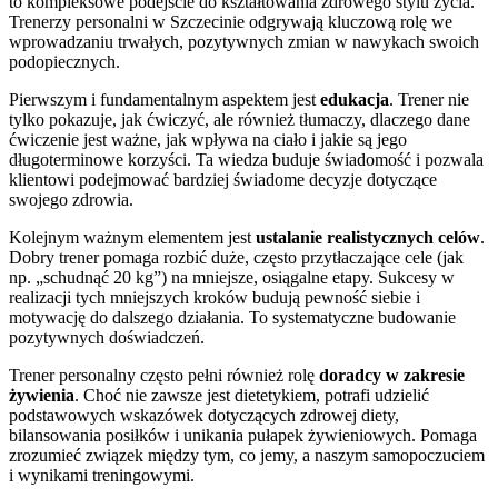
to kompleksowe podejście do kształtowania zdrowego stylu życia.
Trenerzy personalni w Szczecinie odgrywają kluczową rolę we
wprowadzaniu trwałych, pozytywnych zmian w nawykach swoich
podopiecznych.
Pierwszym i fundamentalnym aspektem jest
edukacja
. Trener nie
tylko pokazuje, jak ćwiczyć, ale również tłumaczy, dlaczego dane
ćwiczenie jest ważne, jak wpływa na ciało i jakie są jego
długoterminowe korzyści. Ta wiedza buduje świadomość i pozwala
klientowi podejmować bardziej świadome decyzje dotyczące
swojego zdrowia.
Kolejnym ważnym elementem jest
ustalanie realistycznych celów
.
Dobry trener pomaga rozbić duże, często przytłaczające cele (jak
np. „schudnąć 20 kg”) na mniejsze, osiągalne etapy. Sukcesy w
realizacji tych mniejszych kroków budują pewność siebie i
motywację do dalszego działania. To systematyczne budowanie
pozytywnych doświadczeń.
Trener personalny często pełni również rolę
doradcy w zakresie
żywienia
. Choć nie zawsze jest dietetykiem, potrafi udzielić
podstawowych wskazówek dotyczących zdrowej diety,
bilansowania posiłków i unikania pułapek żywieniowych. Pomaga
zrozumieć związek między tym, co jemy, a naszym samopoczuciem
i wynikami treningowymi.