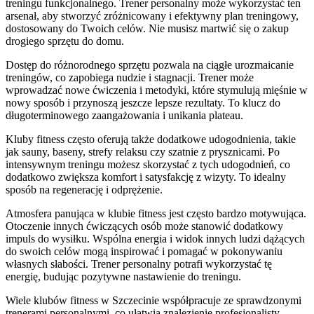
treningu funkcjonalnego. Trener personalny może wykorzystać ten
arsenał, aby stworzyć zróżnicowany i efektywny plan treningowy,
dostosowany do Twoich celów. Nie musisz martwić się o zakup
drogiego sprzętu do domu.
Dostęp do różnorodnego sprzętu pozwala na ciągłe urozmaicanie
treningów, co zapobiega nudzie i stagnacji. Trener może
wprowadzać nowe ćwiczenia i metodyki, które stymulują mięśnie w
nowy sposób i przynoszą jeszcze lepsze rezultaty. To klucz do
długoterminowego zaangażowania i unikania plateau.
Kluby fitness często oferują także dodatkowe udogodnienia, takie
jak sauny, baseny, strefy relaksu czy szatnie z prysznicami. Po
intensywnym treningu możesz skorzystać z tych udogodnień, co
dodatkowo zwiększa komfort i satysfakcję z wizyty. To idealny
sposób na regenerację i odprężenie.
Atmosfera panująca w klubie fitness jest często bardzo motywująca.
Otoczenie innych ćwiczących osób może stanowić dodatkowy
impuls do wysiłku. Wspólna energia i widok innych ludzi dążących
do swoich celów mogą inspirować i pomagać w pokonywaniu
własnych słabości. Trener personalny potrafi wykorzystać tę
energię, budując pozytywne nastawienie do treningu.
Wiele klubów fitness w Szczecinie współpracuje ze sprawdzonymi
trenerami personalnymi, co ułatwia znalezienie profesjonalisty.