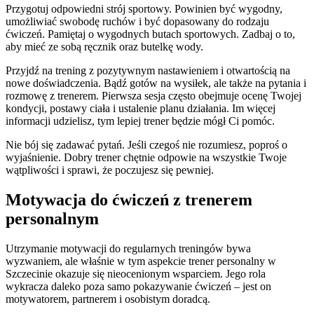
Przygotuj odpowiedni strój sportowy. Powinien być wygodny,
umożliwiać swobodę ruchów i być dopasowany do rodzaju
ćwiczeń. Pamiętaj o wygodnych butach sportowych. Zadbaj o to,
aby mieć ze sobą ręcznik oraz butelkę wody.
Przyjdź na trening z pozytywnym nastawieniem i otwartością na
nowe doświadczenia. Bądź gotów na wysiłek, ale także na pytania i
rozmowę z trenerem. Pierwsza sesja często obejmuje ocenę Twojej
kondycji, postawy ciała i ustalenie planu działania. Im więcej
informacji udzielisz, tym lepiej trener będzie mógł Ci pomóc.
Nie bój się zadawać pytań. Jeśli czegoś nie rozumiesz, poproś o
wyjaśnienie. Dobry trener chętnie odpowie na wszystkie Twoje
wątpliwości i sprawi, że poczujesz się pewniej.
Motywacja do ćwiczeń z trenerem
personalnym
Utrzymanie motywacji do regularnych treningów bywa
wyzwaniem, ale właśnie w tym aspekcie trener personalny w
Szczecinie okazuje się nieocenionym wsparciem. Jego rola
wykracza daleko poza samo pokazywanie ćwiczeń – jest on
motywatorem, partnerem i osobistym doradcą.