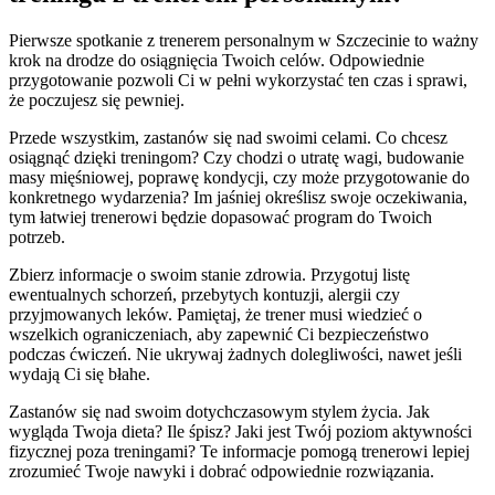
Pierwsze spotkanie z trenerem personalnym w Szczecinie to ważny
krok na drodze do osiągnięcia Twoich celów. Odpowiednie
przygotowanie pozwoli Ci w pełni wykorzystać ten czas i sprawi,
że poczujesz się pewniej.
Przede wszystkim, zastanów się nad swoimi celami. Co chcesz
osiągnąć dzięki treningom? Czy chodzi o utratę wagi, budowanie
masy mięśniowej, poprawę kondycji, czy może przygotowanie do
konkretnego wydarzenia? Im jaśniej określisz swoje oczekiwania,
tym łatwiej trenerowi będzie dopasować program do Twoich
potrzeb.
Zbierz informacje o swoim stanie zdrowia. Przygotuj listę
ewentualnych schorzeń, przebytych kontuzji, alergii czy
przyjmowanych leków. Pamiętaj, że trener musi wiedzieć o
wszelkich ograniczeniach, aby zapewnić Ci bezpieczeństwo
podczas ćwiczeń. Nie ukrywaj żadnych dolegliwości, nawet jeśli
wydają Ci się błahe.
Zastanów się nad swoim dotychczasowym stylem życia. Jak
wygląda Twoja dieta? Ile śpisz? Jaki jest Twój poziom aktywności
fizycznej poza treningami? Te informacje pomogą trenerowi lepiej
zrozumieć Twoje nawyki i dobrać odpowiednie rozwiązania.