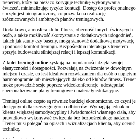
trenerem, który na bieżąco koryguje technikę wykonywania
ćwiczeń, minimalizując ryzyko kontuzji. Dostęp do profesjonalnego
sprzętu jest nieograniczony, co pozwala na realizację
zróżnicowanych i ambitnych planów treningowych.
Dodatkowo, atmosfera klubu fitness, obecność innych ćwiczących
osób, a także możliwość skorzystania z dodatkowych udogodnień,
takich jak sauny czy baseny, mogą stanowić dodatkową motywację
i podnosić komfort treningu. Bezpośrednia interakcja z trenerem
sprzyja budowaniu silniejszej relacji i lepszej komunikacji.
Z kolei
treningi online
zyskują na popularności dzięki swojej
elastyczności i dostępności. Pozwalają na ćwiczenie w dowolnym
miejscu i czasie, co jest idealnym rozwiązaniem dla osób o napiętym
harmonogramie lub mieszkających daleko od klubów fitness. Trener
może prowadzić sesje poprzez wideokonferencje, udostępniać
spersonalizowane plany treningowe i materiały edukacyjne.
Treningi online często są również bardziej ekonomiczne, co czyni je
dostępnymi dla szerszego grona odbiorców. Wymagają jednak od
klienta większej samodyscypliny i świadomości własnego ciała, aby
prawidłowo wykonywać ćwiczenia bez bezpośredniego nadzoru.
Trener musi polegać na opisach i wizualizacjach klienta, aby ocenić
technikę.