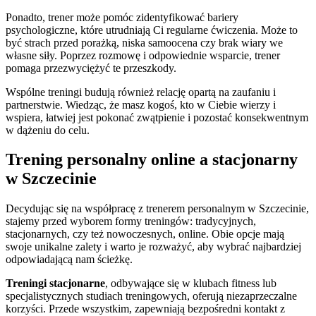
Ponadto, trener może pomóc zidentyfikować bariery
psychologiczne, które utrudniają Ci regularne ćwiczenia. Może to
być strach przed porażką, niska samoocena czy brak wiary we
własne siły. Poprzez rozmowę i odpowiednie wsparcie, trener
pomaga przezwyciężyć te przeszkody.
Wspólne treningi budują również relację opartą na zaufaniu i
partnerstwie. Wiedząc, że masz kogoś, kto w Ciebie wierzy i
wspiera, łatwiej jest pokonać zwątpienie i pozostać konsekwentnym
w dążeniu do celu.
Trening personalny online a stacjonarny
w Szczecinie
Decydując się na współpracę z trenerem personalnym w Szczecinie,
stajemy przed wyborem formy treningów: tradycyjnych,
stacjonarnych, czy też nowoczesnych, online. Obie opcje mają
swoje unikalne zalety i warto je rozważyć, aby wybrać najbardziej
odpowiadającą nam ścieżkę.
Treningi stacjonarne
, odbywające się w klubach fitness lub
specjalistycznych studiach treningowych, oferują niezaprzeczalne
korzyści. Przede wszystkim, zapewniają bezpośredni kontakt z