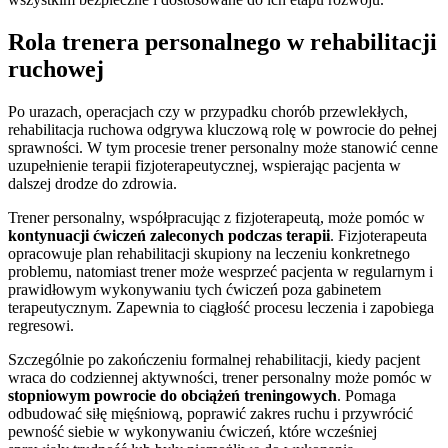
Rola trenera personalnego w rehabilitacji
ruchowej
Po urazach, operacjach czy w przypadku chorób przewlekłych,
rehabilitacja ruchowa odgrywa kluczową rolę w powrocie do pełnej
sprawności. W tym procesie trener personalny może stanowić cenne
uzupełnienie terapii fizjoterapeutycznej, wspierając pacjenta w
dalszej drodze do zdrowia.
Trener personalny, współpracując z fizjoterapeutą, może pomóc w
kontynuacji ćwiczeń zaleconych podczas terapii
. Fizjoterapeuta
opracowuje plan rehabilitacji skupiony na leczeniu konkretnego
problemu, natomiast trener może wesprzeć pacjenta w regularnym i
prawidłowym wykonywaniu tych ćwiczeń poza gabinetem
terapeutycznym. Zapewnia to ciągłość procesu leczenia i zapobiega
regresowi.
Szczególnie po zakończeniu formalnej rehabilitacji, kiedy pacjent
wraca do codziennej aktywności, trener personalny może pomóc w
stopniowym powrocie do obciążeń treningowych
. Pomaga
odbudować siłę mięśniową, poprawić zakres ruchu i przywrócić
pewność siebie w wykonywaniu ćwiczeń, które wcześniej