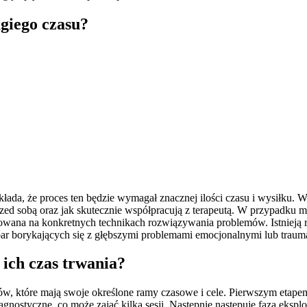
giego czasu?
kłada, że proces ten będzie wymagał znacznej ilości czasu i wysiłku. 
a przed sobą oraz jak skutecznie współpracują z terapeutą. W przypad
rowana na konkretnych technikach rozwiązywania problemów. Istnieją
a par borykających się z głębszymi problemami emocjonalnymi lub traum
 ich czas trwania?
w, które mają swoje określone ramy czasowe i cele. Pierwszym etapem
ostyczne, co może zająć kilka sesji. Następnie następuje faza eksplora