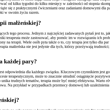
ać od kilku tygodni do kilku miesięcy w zależności od stopnia skom
sto wiąże się z praktycznymi ćwiczeniami oraz zadaniami domowymi dla 
kroki w swoim życiu razem.
apii małżeńskiej?
ących tego procesu. Jednym z najczęściej zadawanych pytań jest to, jak
echniki terapeuta może zastosować, aby pomóc im w rozwiązaniu ich pro
y na terapii. Wiele osób pyta także o to, czy terapia jest tylko dla pa
erapia małżeńska nie jest jedynie dla tych, którzy przeżywają trudnoś
a każdej pary?
 jest odpowiednia dla każdego związku. Kluczowym czynnikiem jest got
ocesie terapeutycznym, może to znacznie utrudnić osiągnięcie pozytyw
 lub unika trudnych tematów, terapia może być mniej efektywna. Wart
upowa. Na przykład w przypadkach przemocy domowej lub uzależnienia 
eńskiej?