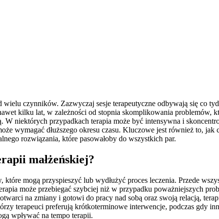
d wielu czynników. Zazwyczaj sesje terapeutyczne odbywają się co tyd
nawet kilku lat, w zależności od stopnia skomplikowania problemów, k
. W niektórych przypadkach terapia może być intensywna i skoncentro
oże wymagać dłuższego okresu czasu. Kluczowe jest również to, jak czę
alnego rozwiązania, które pasowałoby do wszystkich par.
erapii małżeńskiej?
które mogą przyspieszyć lub wydłużyć proces leczenia. Przede wszystki
erapia może przebiegać szybciej niż w przypadku poważniejszych prob
twarci na zmiany i gotowi do pracy nad sobą oraz swoją relacją, terapi
tórzy terapeuci preferują krótkoterminowe interwencje, podczas gdy in
mogą wpływać na tempo terapii.