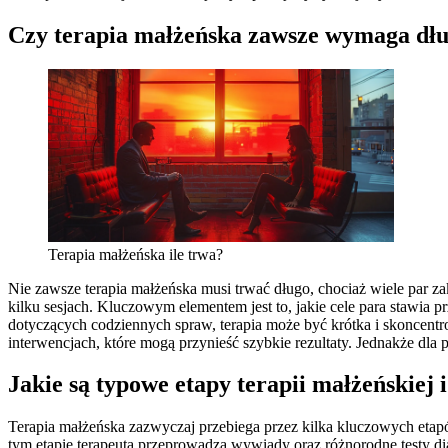
Czy terapia małżeńska zawsze wymaga dłu
Terapia małżeńska ile trwa?
Nie zawsze terapia małżeńska musi trwać długo, chociaż wiele par za
kilku sesjach. Kluczowym elementem jest to, jakie cele para stawi
dotyczących codziennych spraw, terapia może być krótka i skoncent
interwencjach, które mogą przynieść szybkie rezultaty. Jednakże dl
Jakie są typowe etapy terapii małżeńskiej i
Terapia małżeńska zazwyczaj przebiega przez kilka kluczowych etapó
tym etapie terapeuta przeprowadza wywiady oraz różnorodne testy diagn