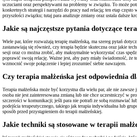
uczuciami oraz perspektywami na problemy w związku. To może potrw
konkretnych strategii i narzędzi do pracy nad relacją; ten etap czę
przyszłości związku; tutaj para analizuje zmiany oraz ustala dalsze 
Jakie są najczęstsze pytania dotyczące ter
Wiele par, które rozważają terapię małżeńską, ma szereg pytań dotycz
zastanawiają się również, czy terapia będzie skuteczna oraz jakie t
sesji oraz co można zrobić, aby maksymalnie wykorzystać czas spędzon
poprawić swoją relację. Ważne jest, aby pary miały świadomość, że t
wzmocnić swoje połączenie i lepiej zrozumieć siebie nawzajem.
Czy terapia małżeńska jest odpowiednia dl
Terapia małżeńska może być korzystna dla wielu par, ale nie zawsze
osoba nie jest zainteresowana zmianą lub nie chce uczestniczyć w pr
szczerości w komunikacji; jeśli para nie potrafi ze sobą rozmawiać
podejścia terapeutycznego, takiego jak terapia indywidualna lub gr
sposób przed przystąpieniem do terapii małżeńskiej.
Jakie techniki są stosowane w terapii małż