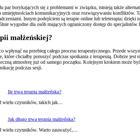
 par borykających się z problemami w związku, istnieją także alternat
ę na umiejętnościach komunikacyjnych oraz rozwiązywaniu konfliktów. T
adczeniami. Innym podejściem są terapie online lub teleterapia; dzię
lnie wygodne dla osób mających ograniczony dostęp do specjalistów 
apii małżeńskiej?
ąco wpłynąć na przebieg całego procesu terapeutycznego. Przede wszyst
e, które chciałby poruszyć podczas spotkania z terapeutą. Dobrze jes
pieczną atmosferę już od samego początku. Kolejnym krokiem może b
ikację podczas sesji.
Ile trwa terapia małżeńska?
od wielu czynników, takich jak…
Jak długo trwa terapia małżeńska?
 od wielu czynników. Warto zauważyć,…