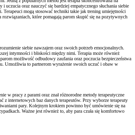
ami. Jedną z popularnych metod jest terapia skoncentrowana na
y i uczucia oraz nauczyć się bardziej empatycznego słuchania siebie
Terapeuci mogą stosować techniki takie jak trening umiejętności
na rozwiązaniach, które pomagają parom skupić się na pozytywnych
 zrozumienie siebie nawzajem oraz swoich potrzeb emocjonalnych.
kszej intymności i bliskości między nimi. Terapia może również
e parom możliwość odbudowy zaufania oraz poczucia bezpieczeństwa
iu. Umożliwia to partnerom wyrażenie swoich uczuć i obaw w
zenie w pracy z parami oraz znał różnorodne metody terapeutyczne
ać z internetowych baz danych terapeutów. Przy wyborze terapeuty
zekiwaniami pary. Kolejnym krokiem powinno być umówienie się na
ypadkach. Ważne jest również to, aby para czuła się komfortowo