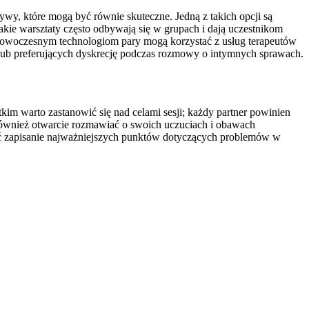
ywy, które mogą być równie skuteczne. Jedną z takich opcji są
akie warsztaty często odbywają się w grupach i dają uczestnikom
ki nowoczesnym technologiom pary mogą korzystać z usług terapeutów
lub preferujących dyskrecję podczas rozmowy o intymnych sprawach.
kim warto zastanowić się nad celami sesji; każdy partner powinien
t również otwarcie rozmawiać o swoich uczuciach i obawach
yć zapisanie najważniejszych punktów dotyczących problemów w