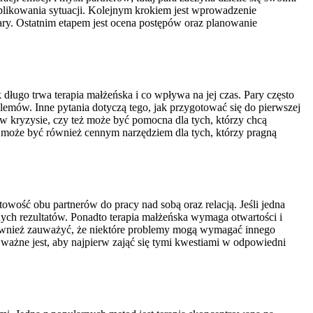
plikowania sytuacji. Kolejnym krokiem jest wprowadzenie
pary. Ostatnim etapem jest ocena postępów oraz planowanie
 długo trwa terapia małżeńska i co wpływa na jej czas. Pary często
blemów. Inne pytania dotyczą tego, jak przygotować się do pierwszej
r w kryzysie, czy też może być pomocna dla tych, którzy chcą
ci; może być również cennym narzędziem dla tych, którzy pragną
owość obu partnerów do pracy nad sobą oraz relacją. Jeśli jedna
nych rezultatów. Ponadto terapia małżeńska wymaga otwartości i
o również zauważyć, że niektóre problemy mogą wymagać innego
ważne jest, aby najpierw zająć się tymi kwestiami w odpowiedni