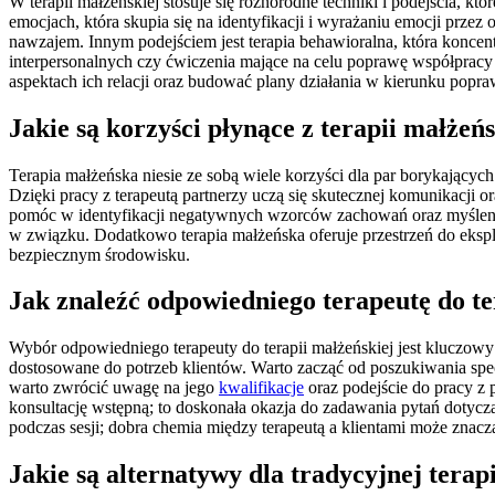
W terapii małżeńskiej stosuje się różnorodne techniki i podejścia, k
emocjach, która skupia się na identyfikacji i wyrażaniu emocji przez
nawzajem. Innym podejściem jest terapia behawioralna, która koncen
interpersonalnych czy ćwiczenia mające na celu poprawę współpracy
aspektach ich relacji oraz budować plany działania w kierunku popraw
Jakie są korzyści płynące z terapii małżeńs
Terapia małżeńska niesie ze sobą wiele korzyści dla par borykającyc
Dzięki pracy z terapeutą partnerzy uczą się skutecznej komunikacji o
pomóc w identyfikacji negatywnych wzorców zachowań oraz myśleni
w związku. Dodatkowo terapia małżeńska oferuje przestrzeń do eks
bezpiecznym środowisku.
Jak znaleźć odpowiedniego terapeutę do te
Wybór odpowiedniego terapeuty do terapii małżeńskiej jest kluczowy 
dostosowane do potrzeb klientów. Warto zacząć od poszukiwania spe
warto zwrócić uwagę na jego
kwalifikacje
oraz podejście do pracy z
konsultację wstępną; to doskonała okazja do zadawania pytań dotyc
podczas sesji; dobra chemia między terapeutą a klientami może znacz
Jakie są alternatywy dla tradycyjnej terap