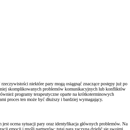
W rzeczywistości niektóre pary mogą osiągnąć znaczące postępy już po
ku mniej skomplikowanych problemów komunikacyjnych lub konfliktów
 również programy terapeutyczne oparte na krótkoterminowych
ami proces ten może być dłuższy i bardziej wymagający.
 jest ocena sytuacji pary oraz identyfikacja głównych problemów. Na
cji emocji i myśli partnerów; tutaj para zaczyna dzielić się swoimi