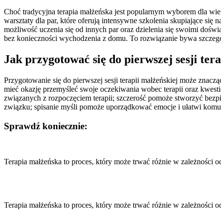
Choć tradycyjna terapia małżeńska jest popularnym wyborem dla wielu
warsztaty dla par, które oferują intensywne szkolenia skupiające si
możliwość uczenia się od innych par oraz dzielenia się swoimi doświ
bez konieczności wychodzenia z domu. To rozwiązanie bywa szczegó
Jak przygotować się do pierwszej sesji ter
Przygotowanie się do pierwszej sesji terapii małżeńskiej może znacz
mieć okazję przemyśleć swoje oczekiwania wobec terapii oraz kwesti
związanych z rozpoczęciem terapii; szczerość pomoże stworzyć bez
związku; spisanie myśli pomoże uporządkować emocje i ułatwi komun
Sprawdź koniecznie:
Nawigacja
wpisu
Terapia małżeńska to proces, który może trwać różnie w zależności 
Terapia małżeńska to proces, który może trwać różnie w zależności