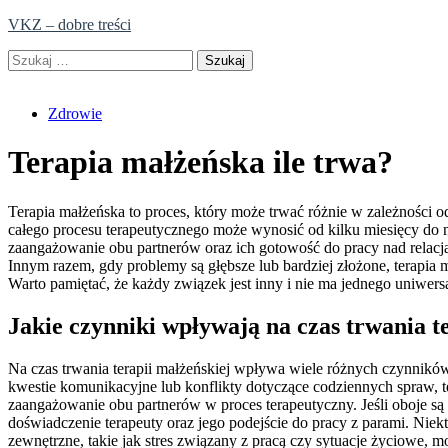
Skip
VKZ – dobre treści
to
Szukaj:
content
Zdrowie
Terapia małżeńska ile trwa?
Terapia małżeńska to proces, który może trwać różnie w zależności o
całego procesu terapeutycznego może wynosić od kilku miesięcy do 
zaangażowanie obu partnerów oraz ich gotowość do pracy nad relacją
Innym razem, gdy problemy są głębsze lub bardziej złożone, terapia m
Warto pamiętać, że każdy związek jest inny i nie ma jednego uniwers
Jakie czynniki wpływają na czas trwania t
Na czas trwania terapii małżeńskiej wpływa wiele różnych czynników, 
kwestie komunikacyjne lub konflikty dotyczące codziennych spraw, t
zaangażowanie obu partnerów w proces terapeutyczny. Jeśli oboje są o
doświadczenie terapeuty oraz jego podejście do pracy z parami. Niek
zewnętrzne, takie jak stres związany z pracą czy sytuacje życiowe, 