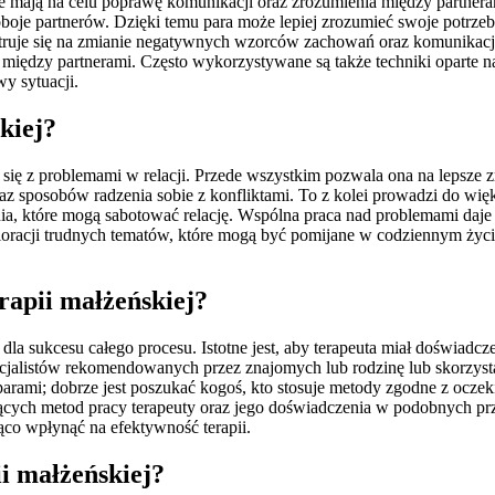
tóre mają na celu poprawę komunikacji oraz zrozumienia między partner
 oboje partnerów. Dzięki temu para może lepiej zrozumieć swoje potrzeb
truje się na zmianie negatywnych wzorców zachowań oraz komunikacji. 
 między partnerami. Często wykorzystywane są także techniki oparte 
y sytuacji.
kiej?
h się z problemami w relacji. Przede wszystkim pozwala ona na lepsze
raz sposobów radzenia sobie z konfliktami. To z kolei prowadzi do wię
a, które mogą sabotować relację. Wspólna praca nad problemami daj
ploracji trudnych tematów, które mogą być pomijane w codziennym życ
rapii małżeńskiej?
dla sukcesu całego procesu. Istotne jest, aby terapeuta miał doświadc
cjalistów rekomendowanych przez znajomych lub rodzinę lub skorzyst
 parami; dobrze jest poszukać kogoś, kto stosuje metody zgodne z oc
zących metod pracy terapeuty oraz jego doświadczenia w podobnych prz
ąco wpłynąć na efektywność terapii.
ii małżeńskiej?