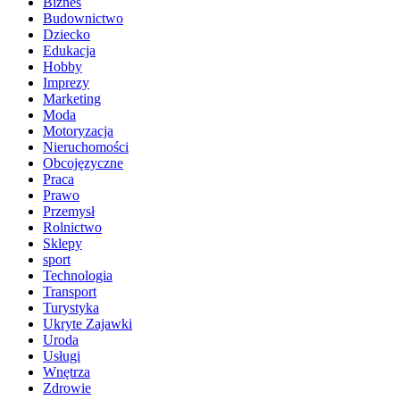
Biznes
Budownictwo
Dziecko
Edukacja
Hobby
Imprezy
Marketing
Moda
Motoryzacja
Nieruchomości
Obcojęzyczne
Praca
Prawo
Przemysł
Rolnictwo
Sklepy
sport
Technologia
Transport
Turystyka
Ukryte Zajawki
Uroda
Usługi
Wnętrza
Zdrowie