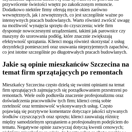
przywrócenie świeżości wnętrz po zakończonym remoncie.
Dodatkowo niektóre firmy oferują mycie okien zarówno
wewnętrznych, jak i zewnętrznych, co jest szczególnie ważne po
intensywnych pracach budowlanych. Warto również zwrócić uwagę
na możliwość wynajęcia sprzętu do czyszczenia; wiele firm
dysponuje nowoczesnymi urządzeniami, takimi jak parownice czy
maszyny do szorowania podłóg, które znacznie zwiększają
efektywność sprzątania. Klienci mogą również skorzystać z usług
dezynfekcji pomieszczeń oraz usuwania nieprzyjemnych zapachów,
co jest istotne szczególnie po długotrwałych pracach budowlanych.
Jakie są opinie mieszkańców Szczecina na
temat firm sprzątających po remontach
Mieszkańcy Szczecina często dzielą się swoimi opiniami na temat
firm sprzątających zajmujących się porządkowaniem przestrzeni po
remontach. Wiele osób podkreśla znaczenie profesjonalizmu oraz
doświadczenia pracowników tych firm; klienci cenią sobie
rzetelność oraz terminowość wykonywanych usług. Często
pojawiają się pozytywne komentarze dotyczące jakości używanych
środków czyszczących oraz sprzętu; klienci zauważają różnicę
między samodzielnym sprzątaniem a profesjonalnym podejściem do
tematu. Negatywne opinie zazwyczaj dotyczą kwestii cenowych;