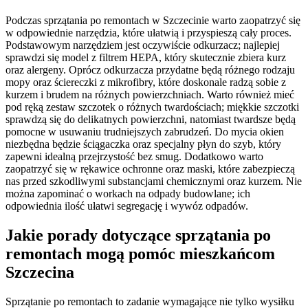
Podczas sprzątania po remontach w Szczecinie warto zaopatrzyć się
w odpowiednie narzędzia, które ułatwią i przyspieszą cały proces.
Podstawowym narzędziem jest oczywiście odkurzacz; najlepiej
sprawdzi się model z filtrem HEPA, który skutecznie zbiera kurz
oraz alergeny. Oprócz odkurzacza przydatne będą różnego rodzaju
mopy oraz ściereczki z mikrofibry, które doskonale radzą sobie z
kurzem i brudem na różnych powierzchniach. Warto również mieć
pod ręką zestaw szczotek o różnych twardościach; miękkie szczotki
sprawdzą się do delikatnych powierzchni, natomiast twardsze będą
pomocne w usuwaniu trudniejszych zabrudzeń. Do mycia okien
niezbędna będzie ściągaczka oraz specjalny płyn do szyb, który
zapewni idealną przejrzystość bez smug. Dodatkowo warto
zaopatrzyć się w rękawice ochronne oraz maski, które zabezpieczą
nas przed szkodliwymi substancjami chemicznymi oraz kurzem. Nie
można zapominać o workach na odpady budowlane; ich
odpowiednia ilość ułatwi segregację i wywóz odpadów.
Jakie porady dotyczące sprzątania po
remontach mogą pomóc mieszkańcom
Szczecina
Sprzątanie po remontach to zadanie wymagające nie tylko wysiłku