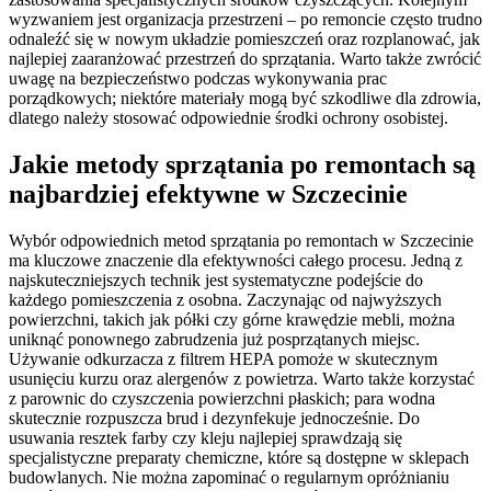
wyzwaniem jest organizacja przestrzeni – po remoncie często trudno
odnaleźć się w nowym układzie pomieszczeń oraz rozplanować, jak
najlepiej zaaranżować przestrzeń do sprzątania. Warto także zwrócić
uwagę na bezpieczeństwo podczas wykonywania prac
porządkowych; niektóre materiały mogą być szkodliwe dla zdrowia,
dlatego należy stosować odpowiednie środki ochrony osobistej.
Jakie metody sprzątania po remontach są
najbardziej efektywne w Szczecinie
Wybór odpowiednich metod sprzątania po remontach w Szczecinie
ma kluczowe znaczenie dla efektywności całego procesu. Jedną z
najskuteczniejszych technik jest systematyczne podejście do
każdego pomieszczenia z osobna. Zaczynając od najwyższych
powierzchni, takich jak półki czy górne krawędzie mebli, można
uniknąć ponownego zabrudzenia już posprzątanych miejsc.
Używanie odkurzacza z filtrem HEPA pomoże w skutecznym
usunięciu kurzu oraz alergenów z powietrza. Warto także korzystać
z parownic do czyszczenia powierzchni płaskich; para wodna
skutecznie rozpuszcza brud i dezynfekuje jednocześnie. Do
usuwania resztek farby czy kleju najlepiej sprawdzają się
specjalistyczne preparaty chemiczne, które są dostępne w sklepach
budowlanych. Nie można zapominać o regularnym opróżnianiu