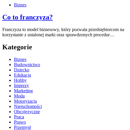
Biznes
Co to franczyza?
Franczyza to model biznesowy, który pozwala przedsiębiorcom na
korzystanie z ustalonej marki oraz sprawdzonych procedur…
Kategorie
Biznes
Budownictwo
Dziecko
Edukacja
Hobby
Imprezy
Marketing
Moda
Motoryzacja
Nieruchomości
Obcojęzyczne
Praca
Prawo
Przemysł