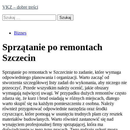
Skip
VKZ – dobre treści
to
Szukaj:
content
Biznes
Sprzątanie po remontach
Szczecin
Sprzątanie po remontach w Szczecinie to zadanie, które wymaga
odpowiedniego planowania i organizacji. Warto zacząć od
stworzenia szczegółowej listy zadań do wykonania, aby niczego nie
przeoczyć. Przede wszystkim należy ocenić, jakie obszary
wymagają najwięcej uwagi. W przypadku dużych remontów często
zdarza się, że kurz i brud osiadają w różnych miejscach, dlatego
warto skupić się na każdym pomieszczeniu z osobna. Należy
również przygotować odpowiednie narzędzia oraz środki
czyszczące, które pomogą w usunięciu trudnych plam czy resztek
materiałów budowlanych. Warto również zastanowić się nad
wynajęciem profesjonalnej firmy sprzątającej, która ma
doświadczenie w tego typu pracach. Tego rodzaju usługi mogą