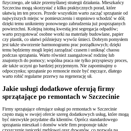
fizycznego, ale także przemyślanej strategii działania. Mieszkańcy
Szczecina mogą skorzystać z kilku praktycznych porad, które
ułatwią im ten proces. Przede wszystkim warto zacząć sprzątanie od
najwyższych miejsc w pomieszczeniu i stopniowo schodzić w dół;
dzięki temu unikniemy ponownego zabrudzenia już posprzątanych
powierzchni. Kolejną istotną kwestią jest segregacja odpadów;
warto przygotować osobne worki na materiały budowlane, papier
czy plastik, co ułatwi późniejszy wywóz śmieci. Dobrym pomysłem
jest także stworzenie harmonogramu prac porządkowych; dzięki
temu będziemy mogli lepiej zarządzać czasem i uniknąć chaosu
podczas sprzątania. Warto również zaangażować rodzinę lub
znajomych do pomocy; wspólna praca nie tylko przyspieszy proces,
ale także uczyni go bardziej przyjemnym. Nie zapominajmy o
odpoczynku; sprzątanie po remoncie może być męczące, dlatego
warto robić regularne przerwy na regenerację sił.
Jakie usługi dodatkowe oferują firmy
sprzątające po remontach w Szczecinie
Firmy sprzątające oferujące usługi po remontach w Szczecinie
często mają w swojej ofercie szereg dodatkowych usług, które mogą
być niezwykle przydatne dla klientów. Oprócz standardowego
sprzątania mieszkań i domów wiele firm proponuje także
czyszczenie tapicerki meblowej oraz dywanów, co pozwala na