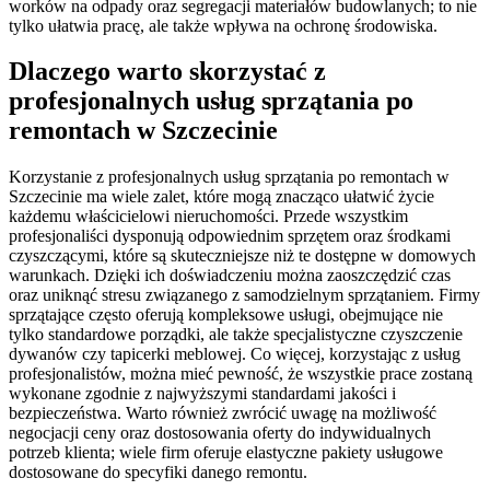
worków na odpady oraz segregacji materiałów budowlanych; to nie
tylko ułatwia pracę, ale także wpływa na ochronę środowiska.
Dlaczego warto skorzystać z
profesjonalnych usług sprzątania po
remontach w Szczecinie
Korzystanie z profesjonalnych usług sprzątania po remontach w
Szczecinie ma wiele zalet, które mogą znacząco ułatwić życie
każdemu właścicielowi nieruchomości. Przede wszystkim
profesjonaliści dysponują odpowiednim sprzętem oraz środkami
czyszczącymi, które są skuteczniejsze niż te dostępne w domowych
warunkach. Dzięki ich doświadczeniu można zaoszczędzić czas
oraz uniknąć stresu związanego z samodzielnym sprzątaniem. Firmy
sprzątające często oferują kompleksowe usługi, obejmujące nie
tylko standardowe porządki, ale także specjalistyczne czyszczenie
dywanów czy tapicerki meblowej. Co więcej, korzystając z usług
profesjonalistów, można mieć pewność, że wszystkie prace zostaną
wykonane zgodnie z najwyższymi standardami jakości i
bezpieczeństwa. Warto również zwrócić uwagę na możliwość
negocjacji ceny oraz dostosowania oferty do indywidualnych
potrzeb klienta; wiele firm oferuje elastyczne pakiety usługowe
dostosowane do specyfiki danego remontu.