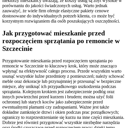
niektórzy mieszkańcy uważają, że koszty usług są zbyt wysokie w
porównaniu do jakości świadczonych usług. Warto jednak
zauważyć, że wiele firm oferuje elastyczne pakiety cenowe
dostosowane do indywidualnych potrzeb klienta, co może być
korzystnym rozwiązaniem dla osób poszukujących oszczędności.
Jak przygotować mieszkanie przed
rozpoczęciem sprzątania po remoncie w
Szczecinie
Przygotowanie mieszkania przed rozpoczęciem sprzątania po
remoncie w Szczecinie to kluczowy krok, który może znacząco
wpłynąć na efektywność całego procesu. Przede wszystkim warto
usunąć wszystkie luźne przedmioty z pomieszczeń; należy schować
meble oraz dekoracje lub przynajmniej je przesunąć w bezpieczne
miejsce, aby uniknąć ich przypadkowego uszkodzenia podczas
sprzątania. Kolejnym krokiem jest zabezpieczenie podłóg oraz
innych powierzchni przed kurzem i brudem; można użyć folii
ochronnej lub starych koców jako zabezpieczenie przed
ewentualnymi plamami czy zadrapaniami. Ważne jest także
dokładne zamknięcie drzwi i okien podczas prac porządkowych;
ograniczy to rozprzestrzenianie się kurzu na inne części mieszkania.
Dobrze jest również przygotować wszystkie niezbędne narzędzia
oraz środki czyszczące przed rozpoczęciem pracy; dzięki temu