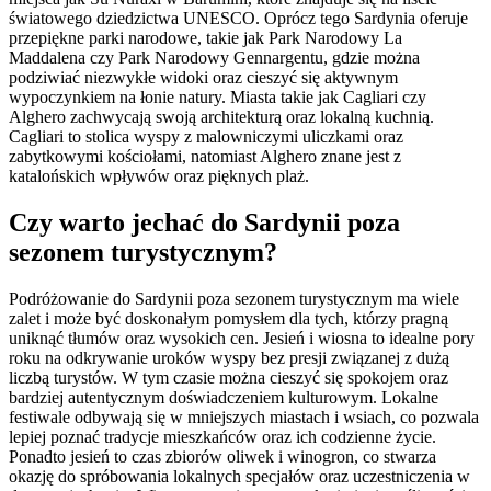
światowego dziedzictwa UNESCO. Oprócz tego Sardynia oferuje
przepiękne parki narodowe, takie jak Park Narodowy La
Maddalena czy Park Narodowy Gennargentu, gdzie można
podziwiać niezwykłe widoki oraz cieszyć się aktywnym
wypoczynkiem na łonie natury. Miasta takie jak Cagliari czy
Alghero zachwycają swoją architekturą oraz lokalną kuchnią.
Cagliari to stolica wyspy z malowniczymi uliczkami oraz
zabytkowymi kościołami, natomiast Alghero znane jest z
katalońskich wpływów oraz pięknych plaż.
Czy warto jechać do Sardynii poza
sezonem turystycznym?
Podróżowanie do Sardynii poza sezonem turystycznym ma wiele
zalet i może być doskonałym pomysłem dla tych, którzy pragną
uniknąć tłumów oraz wysokich cen. Jesień i wiosna to idealne pory
roku na odkrywanie uroków wyspy bez presji związanej z dużą
liczbą turystów. W tym czasie można cieszyć się spokojem oraz
bardziej autentycznym doświadczeniem kulturowym. Lokalne
festiwale odbywają się w mniejszych miastach i wsiach, co pozwala
lepiej poznać tradycje mieszkańców oraz ich codzienne życie.
Ponadto jesień to czas zbiorów oliwek i winogron, co stwarza
okazję do spróbowania lokalnych specjałów oraz uczestniczenia w