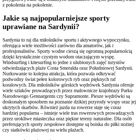
z pokolenia na pokolenie.
Jakie są najpopularniejsze sporty
uprawiane na Sardynii?
Sardynia to raj dla miłośników sportu i aktywnego wypoczynku,
oferująca wiele możliwości zarówno dla amatorów, jak i
profesjonalistów. Sporty wodne cieszą się ogromną popularnością
dzięki krystalicznie czystym wodom otaczającym wyspę.
Windsurfing i kitesurfing to jedne z ulubionych zajęć turystów
odwiedzających plaże Costa Smeralda oraz Południowej Sardynii.
Nurkowanie to kolejna atrakcja, która pozwala odkrywać
podwodny świat pełen kolorowych ryb oraz pięknych raf
koralowych. Dla miłośników górskich wędrówek Sardynia oferuje
wiele szlaków prowadzących przez malownicze krajobrazy Parku
Narodowego Gennargentu czy Supramonte. Piesze wędrówki są
doskonałym sposobem na poznanie dzikiej przyrody wyspy oraz jej
ukrytych skarbów. Również jazda na rowerze staje się coraz
bardziej popularna – istnieje wiele tras rowerowych prowadzących
przez urokliwe miasteczka oraz piękne tereny naturalne. Dla osób
preferujących sporty zespołowe dostępne są boiska do piłki nożnej
czy siatkówki plażowej na wielu plażach.