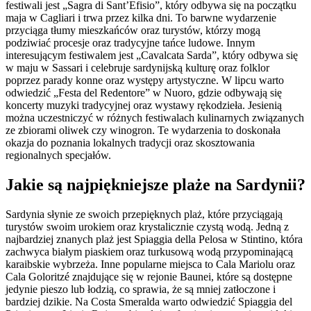
festiwali jest „Sagra di Sant’Efisio”, który odbywa się na początku
maja w Cagliari i trwa przez kilka dni. To barwne wydarzenie
przyciąga tłumy mieszkańców oraz turystów, którzy mogą
podziwiać procesje oraz tradycyjne tańce ludowe. Innym
interesującym festiwalem jest „Cavalcata Sarda”, który odbywa się
w maju w Sassari i celebruje sardynijską kulturę oraz folklor
poprzez parady konne oraz występy artystyczne. W lipcu warto
odwiedzić „Festa del Redentore” w Nuoro, gdzie odbywają się
koncerty muzyki tradycyjnej oraz wystawy rękodzieła. Jesienią
można uczestniczyć w różnych festiwalach kulinarnych związanych
ze zbiorami oliwek czy winogron. Te wydarzenia to doskonała
okazja do poznania lokalnych tradycji oraz skosztowania
regionalnych specjałów.
Jakie są najpiękniejsze plaże na Sardynii?
Sardynia słynie ze swoich przepięknych plaż, które przyciągają
turystów swoim urokiem oraz krystalicznie czystą wodą. Jedną z
najbardziej znanych plaż jest Spiaggia della Pelosa w Stintino, która
zachwyca białym piaskiem oraz turkusową wodą przypominającą
karaibskie wybrzeża. Inne popularne miejsca to Cala Mariolu oraz
Cala Goloritzé znajdujące się w rejonie Baunei, które są dostępne
jedynie pieszo lub łodzią, co sprawia, że są mniej zatłoczone i
bardziej dzikie. Na Costa Smeralda warto odwiedzić Spiaggia del