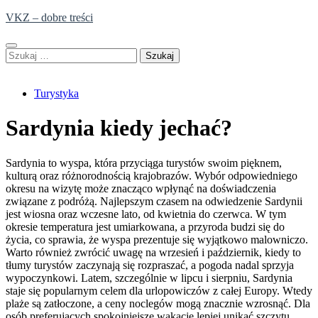
Skip
VKZ – dobre treści
to
content
Szukaj:
Turystyka
Sardynia kiedy jechać?
Sardynia to wyspa, która przyciąga turystów swoim pięknem,
kulturą oraz różnorodnością krajobrazów. Wybór odpowiedniego
okresu na wizytę może znacząco wpłynąć na doświadczenia
związane z podróżą. Najlepszym czasem na odwiedzenie Sardynii
jest wiosna oraz wczesne lato, od kwietnia do czerwca. W tym
okresie temperatura jest umiarkowana, a przyroda budzi się do
życia, co sprawia, że wyspa prezentuje się wyjątkowo malowniczo.
Warto również zwrócić uwagę na wrzesień i październik, kiedy to
tłumy turystów zaczynają się rozpraszać, a pogoda nadal sprzyja
wypoczynkowi. Latem, szczególnie w lipcu i sierpniu, Sardynia
staje się popularnym celem dla urlopowiczów z całej Europy. Wtedy
plaże są zatłoczone, a ceny noclegów mogą znacznie wzrosnąć. Dla
osób preferujących spokojniejsze wakacje lepiej unikać szczytu