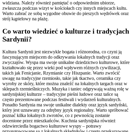
widziana. Należy również pamiętać o odpowiednim ubiorze,
zwłaszcza podczas wizyt w kościołach czy innych miejscach kultu.
Warto zabrać ze sobą wygodne obuwie do pieszych wędrówek oraz
strój kąpielowy na plażę.
Co warto wiedzieć o kulturze i tradycjach
Sardynii?
Kultura Sardynii jest niezwykle bogata i różnorodna, co czyni ją
fascynującym miejscem do odkrywania lokalnych tradycji oraz
zwyczajów. Wyspa ma swoje unikalne dziedzictwo kulturowe, które
kształtowało się przez wieki pod wpływem różnych cywilizacji,
takich jak Fenicjanie, Rzymianie czy Hiszpanie. Warto zwrócić
uwagę na tradycyjne rzemiosło, takie jak tkactwo, ceramika czy
wyroby ze skóry, które można znaleźć na lokalnych targach oraz w
sklepach rzemieślniczych. Muzyka i taniec odgrywają ważną rolę w
sardynijskiej kulturze – tradycyjne pieśni ludowe oraz tańce są
często prezentowane podczas festiwali i wydarzeń kulturalnych.
Ponadto Sardynia ma swoje unikalne dialekty oraz język sardyński,
który jest uznawany za odrębny język regionalny. Warto spróbować
poznać kilka lokalnych zwrotów, co z pewnością zostanie
docenione przez mieszkańców. Kuchnia sardynijska również
odzwierciedla bogactwo kulturowe wyspy – potrawy
przygotowywane są z lokalnych składników i często przekazywane