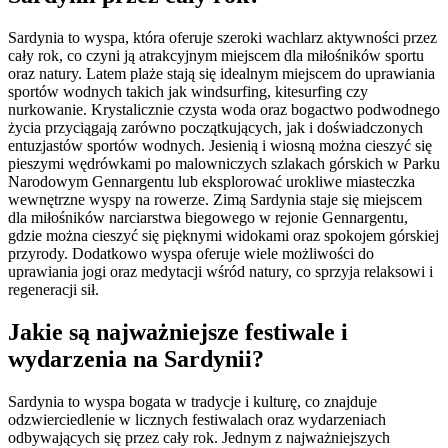
Sardynia to wyspa, która oferuje szeroki wachlarz aktywności przez
cały rok, co czyni ją atrakcyjnym miejscem dla miłośników sportu
oraz natury. Latem plaże stają się idealnym miejscem do uprawiania
sportów wodnych takich jak windsurfing, kitesurfing czy
nurkowanie. Krystalicznie czysta woda oraz bogactwo podwodnego
życia przyciągają zarówno początkujących, jak i doświadczonych
entuzjastów sportów wodnych. Jesienią i wiosną można cieszyć się
pieszymi wędrówkami po malowniczych szlakach górskich w Parku
Narodowym Gennargentu lub eksplorować urokliwe miasteczka
wewnętrzne wyspy na rowerze. Zimą Sardynia staje się miejscem
dla miłośników narciarstwa biegowego w rejonie Gennargentu,
gdzie można cieszyć się pięknymi widokami oraz spokojem górskiej
przyrody. Dodatkowo wyspa oferuje wiele możliwości do
uprawiania jogi oraz medytacji wśród natury, co sprzyja relaksowi i
regeneracji sił.
Jakie są najważniejsze festiwale i
wydarzenia na Sardynii?
Sardynia to wyspa bogata w tradycje i kulturę, co znajduje
odzwierciedlenie w licznych festiwalach oraz wydarzeniach
odbywających się przez cały rok. Jednym z najważniejszych