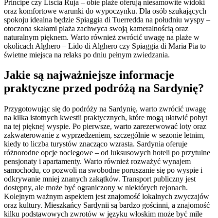
Principe czy Liscia Ruja – obie plaże oferują niesamowite widoki
oraz komfortowe warunki do wypoczynku. Dla osób szukających
spokoju idealna będzie Spiaggia di Tuerredda na południu wyspy –
otoczona skałami plaża zachwyca swoją kameralnością oraz
naturalnym pięknem. Warto również zwrócić uwagę na plaże w
okolicach Alghero – Lido di Alghero czy Spiaggia di Maria Pia to
świetne miejsca na relaks po dniu pełnym zwiedzania.
Jakie są najważniejsze informacje
praktyczne przed podróżą na Sardynię?
Przygotowując się do podróży na Sardynię, warto zwrócić uwagę
na kilka istotnych kwestii praktycznych, które mogą ułatwić pobyt
na tej pięknej wyspie. Po pierwsze, warto zarezerwować loty oraz
zakwaterowanie z wyprzedzeniem, szczególnie w sezonie letnim,
kiedy to liczba turystów znacząco wzrasta. Sardynia oferuje
różnorodne opcje noclegowe – od luksusowych hoteli po przytulne
pensjonaty i apartamenty. Warto również rozważyć wynajem
samochodu, co pozwoli na swobodne poruszanie się po wyspie i
odkrywanie mniej znanych zakątków. Transport publiczny jest
dostępny, ale może być ograniczony w niektórych rejonach.
Kolejnym ważnym aspektem jest znajomość lokalnych zwyczajów
oraz kultury. Mieszkańcy Sardynii są bardzo gościnni, a znajomość
kilku podstawowych zwrotów w języku włoskim może być mile