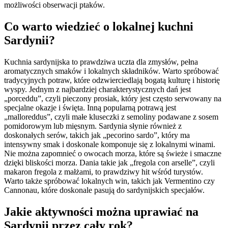
możliwości obserwacji ptaków.
Co warto wiedzieć o lokalnej kuchni
Sardynii?
Kuchnia sardynijska to prawdziwa uczta dla zmysłów, pełna
aromatycznych smaków i lokalnych składników. Warto spróbować
tradycyjnych potraw, które odzwierciedlają bogatą kulturę i historię
wyspy. Jednym z najbardziej charakterystycznych dań jest
„porceddu”, czyli pieczony prosiak, który jest często serwowany na
specjalne okazje i święta. Inną popularną potrawą jest
„malloreddus”, czyli małe kluseczki z semoliny podawane z sosem
pomidorowym lub mięsnym. Sardynia słynie również z
doskonałych serów, takich jak „pecorino sardo”, który ma
intensywny smak i doskonale komponuje się z lokalnymi winami.
Nie można zapomnieć o owocach morza, które są świeże i smaczne
dzięki bliskości morza. Dania takie jak „fregola con arselle”, czyli
makaron fregola z małżami, to prawdziwy hit wśród turystów.
Warto także spróbować lokalnych win, takich jak Vermentino czy
Cannonau, które doskonale pasują do sardynijskich specjałów.
Jakie aktywności można uprawiać na
Sardynii przez cały rok?