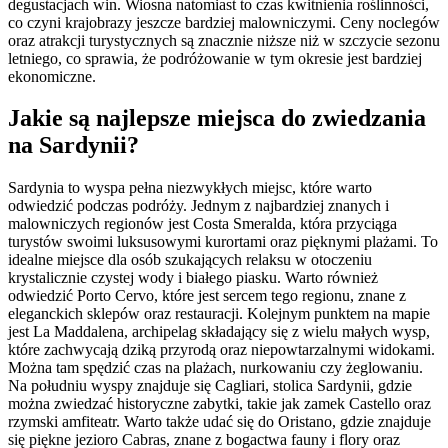
degustacjach win. Wiosna natomiast to czas kwitnienia roślinności,
co czyni krajobrazy jeszcze bardziej malowniczymi. Ceny noclegów
oraz atrakcji turystycznych są znacznie niższe niż w szczycie sezonu
letniego, co sprawia, że podróżowanie w tym okresie jest bardziej
ekonomiczne.
Jakie są najlepsze miejsca do zwiedzania
na Sardynii?
Sardynia to wyspa pełna niezwykłych miejsc, które warto
odwiedzić podczas podróży. Jednym z najbardziej znanych i
malowniczych regionów jest Costa Smeralda, która przyciąga
turystów swoimi luksusowymi kurortami oraz pięknymi plażami. To
idealne miejsce dla osób szukających relaksu w otoczeniu
krystalicznie czystej wody i białego piasku. Warto również
odwiedzić Porto Cervo, które jest sercem tego regionu, znane z
eleganckich sklepów oraz restauracji. Kolejnym punktem na mapie
jest La Maddalena, archipelag składający się z wielu małych wysp,
które zachwycają dziką przyrodą oraz niepowtarzalnymi widokami.
Można tam spędzić czas na plażach, nurkowaniu czy żeglowaniu.
Na południu wyspy znajduje się Cagliari, stolica Sardynii, gdzie
można zwiedzać historyczne zabytki, takie jak zamek Castello oraz
rzymski amfiteatr. Warto także udać się do Oristano, gdzie znajduje
się piękne jezioro Cabras, znane z bogactwa fauny i flory oraz