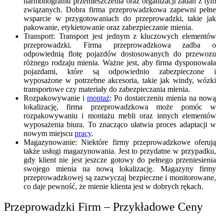
harmonogramu przemieszczenia oraz organizacji zadań z tym
związanych. Dobra firma przeprowadzkowa zapewni pełne
wsparcie w przygotowaniach do przeprowadzki, takie jak
pakowanie, etykietowanie oraz zabezpieczanie mienia.
Transport: Transport jest jednym z kluczowych elementów
przeprowadzki. Firma przeprowadzkowa zadba o
odpowiednią flotę pojazdów dostosowanych do przewozu
różnego rodzaju mienia. Ważne jest, aby firma dysponowała
pojazdami, które są odpowiednio zabezpieczone i
wyposażone w potrzebne akcesoria, takie jak windy, wózki
transportowe czy materiały do zabezpieczania mienia.
Rozpakowywanie i
montaż
: Po dostarczeniu mienia na nową
lokalizację, firma przeprowadzkowa może pomóc w
rozpakowywaniu i montażu mebli oraz innych elementów
wyposażenia biura. To znacząco ułatwia proces adaptacji w
nowym miejscu
pracy
.
Magazynowanie: Niektóre firmy przeprowadzkowe oferują
także usługi magazynowania. Jest to przydatne w przypadku,
gdy klient nie jest jeszcze gotowy do pełnego przeniesienia
swojego mienia na nową lokalizację. Magazyny firmy
przeprowadzkowej są zazwyczaj bezpieczne i monitorowane,
co daje pewność, że mienie klienta jest w dobrych rękach.
Przeprowadzki Firm – Przykładowe Ceny