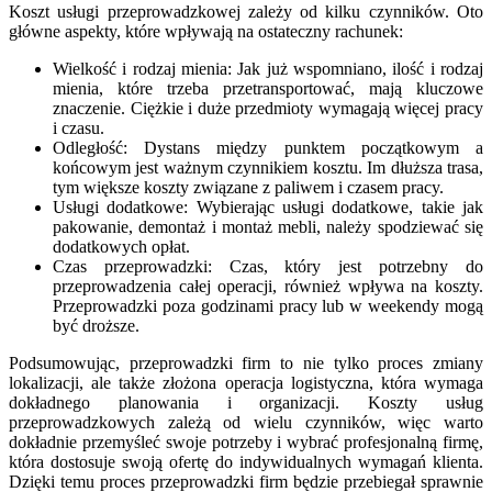
Koszt usługi przeprowadzkowej zależy od kilku czynników. Oto
główne aspekty, które wpływają na ostateczny rachunek:
Wielkość i rodzaj mienia: Jak już wspomniano, ilość i rodzaj
mienia, które trzeba przetransportować, mają kluczowe
znaczenie. Ciężkie i duże przedmioty wymagają więcej pracy
i czasu.
Odległość: Dystans między punktem początkowym a
końcowym jest ważnym czynnikiem kosztu. Im dłuższa trasa,
tym większe koszty związane z paliwem i czasem pracy.
Usługi dodatkowe: Wybierając usługi dodatkowe, takie jak
pakowanie, demontaż i montaż mebli, należy spodziewać się
dodatkowych opłat.
Czas przeprowadzki: Czas, który jest potrzebny do
przeprowadzenia całej operacji, również wpływa na koszty.
Przeprowadzki poza godzinami pracy lub w weekendy mogą
być droższe.
Podsumowując, przeprowadzki firm to nie tylko proces zmiany
lokalizacji, ale także złożona operacja logistyczna, która wymaga
dokładnego planowania i organizacji. Koszty usług
przeprowadzkowych zależą od wielu czynników, więc warto
dokładnie przemyśleć swoje potrzeby i wybrać profesjonalną firmę,
która dostosuje swoją ofertę do indywidualnych wymagań klienta.
Dzięki temu proces przeprowadzki firm będzie przebiegał sprawnie