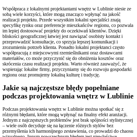
Współpraca z lokalnymi projektantami wnętrz w Lublinie niesie ze
sobą wiele korzyści, które mogą znacząco wpłynąć na jakość
realizacji projektu. Przede wszystkim lokalni specjaliści znają
specyfikę rynku oraz preferencje mieszkańców regionu, co pozwala
im lepiej dostosować projekty do oczekiwań klientów. Dzięki
bliskości geograficznej łatwiej jest nawiązać osobisty kontakt i
przeprowadzić konsultacje, co sprzyja lepszej komunikacji i
zrozumieniu potrzeb klienta. Ponadto lokalni projektanci często
współpracują z miejscowymi rzemieślnikami oraz dostawcami
materiałów, co może przyczynić się do obniżenia kosztów oraz
skrócenia czasu realizacji projektu. Warto również zauważyć, że
wspierając lokalne firmy, przyczyniamy się do rozwoju gospodarki
regionu oraz promujemy lokalną kulturę i tradycję.
Jakie są najczęstsze błędy popełniane
podczas projektowania wnętrz w Lublinie
Podczas projektowania wnętrz w Lublinie można spotkać się z
różnymi błędami, które mogą wpłynąć na finalny efekt aranżacji.
Jednym z najczęstszych problemów jest brak spójności stylistycznej
– wiele osób decyduje się na łączenie różnych stylów bez
przemyślenia ich harmonijnego zestawienia, co prowadzi do chaosu
wizualnego. Innym powszechnym błędem jest niewłaściwe