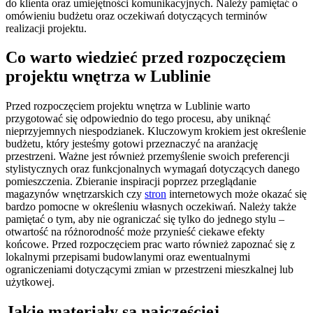
do klienta oraz umiejętności komunikacyjnych. Należy pamiętać o
omówieniu budżetu oraz oczekiwań dotyczących terminów
realizacji projektu.
Co warto wiedzieć przed rozpoczęciem
projektu wnętrza w Lublinie
Przed rozpoczęciem projektu wnętrza w Lublinie warto
przygotować się odpowiednio do tego procesu, aby uniknąć
nieprzyjemnych niespodzianek. Kluczowym krokiem jest określenie
budżetu, który jesteśmy gotowi przeznaczyć na aranżację
przestrzeni. Ważne jest również przemyślenie swoich preferencji
stylistycznych oraz funkcjonalnych wymagań dotyczących danego
pomieszczenia. Zbieranie inspiracji poprzez przeglądanie
magazynów wnętrzarskich czy
stron
internetowych może okazać się
bardzo pomocne w określeniu własnych oczekiwań. Należy także
pamiętać o tym, aby nie ograniczać się tylko do jednego stylu –
otwartość na różnorodność może przynieść ciekawe efekty
końcowe. Przed rozpoczęciem prac warto również zapoznać się z
lokalnymi przepisami budowlanymi oraz ewentualnymi
ograniczeniami dotyczącymi zmian w przestrzeni mieszkalnej lub
użytkowej.
Jakie materiały są najczęściej