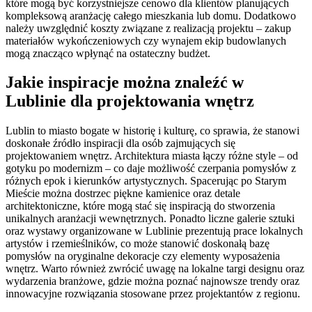
które mogą być korzystniejsze cenowo dla klientów planujących
kompleksową aranżację całego mieszkania lub domu. Dodatkowo
należy uwzględnić koszty związane z realizacją projektu – zakup
materiałów wykończeniowych czy wynajem ekip budowlanych
mogą znacząco wpłynąć na ostateczny budżet.
Jakie inspiracje można znaleźć w
Lublinie dla projektowania wnętrz
Lublin to miasto bogate w historię i kulturę, co sprawia, że stanowi
doskonałe źródło inspiracji dla osób zajmujących się
projektowaniem wnętrz. Architektura miasta łączy różne style – od
gotyku po modernizm – co daje możliwość czerpania pomysłów z
różnych epok i kierunków artystycznych. Spacerując po Starym
Mieście można dostrzec piękne kamienice oraz detale
architektoniczne, które mogą stać się inspiracją do stworzenia
unikalnych aranżacji wewnętrznych. Ponadto liczne galerie sztuki
oraz wystawy organizowane w Lublinie prezentują prace lokalnych
artystów i rzemieślników, co może stanowić doskonałą bazę
pomysłów na oryginalne dekoracje czy elementy wyposażenia
wnętrz. Warto również zwrócić uwagę na lokalne targi designu oraz
wydarzenia branżowe, gdzie można poznać najnowsze trendy oraz
innowacyjne rozwiązania stosowane przez projektantów z regionu.