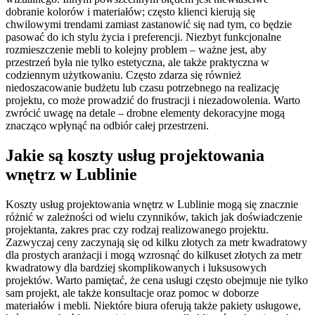
dobranie kolorów i materiałów; często klienci kierują się
chwilowymi trendami zamiast zastanowić się nad tym, co będzie
pasować do ich stylu życia i preferencji. Niezbyt funkcjonalne
rozmieszczenie mebli to kolejny problem – ważne jest, aby
przestrzeń była nie tylko estetyczna, ale także praktyczna w
codziennym użytkowaniu. Często zdarza się również
niedoszacowanie budżetu lub czasu potrzebnego na realizację
projektu, co może prowadzić do frustracji i niezadowolenia. Warto
zwrócić uwagę na detale – drobne elementy dekoracyjne mogą
znacząco wpłynąć na odbiór całej przestrzeni.
Jakie są koszty usług projektowania
wnętrz w Lublinie
Koszty usług projektowania wnętrz w Lublinie mogą się znacznie
różnić w zależności od wielu czynników, takich jak doświadczenie
projektanta, zakres prac czy rodzaj realizowanego projektu.
Zazwyczaj ceny zaczynają się od kilku złotych za metr kwadratowy
dla prostych aranżacji i mogą wzrosnąć do kilkuset złotych za metr
kwadratowy dla bardziej skomplikowanych i luksusowych
projektów. Warto pamiętać, że cena usługi często obejmuje nie tylko
sam projekt, ale także konsultacje oraz pomoc w doborze
materiałów i mebli. Niektóre biura oferują także pakiety usługowe,