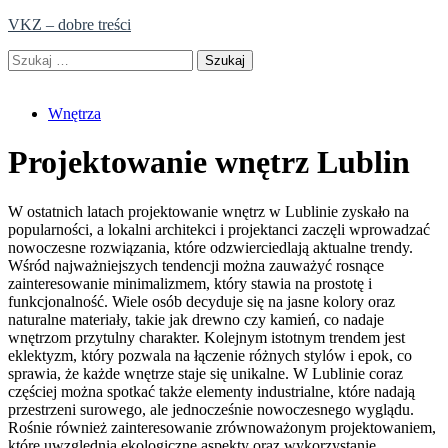
Skip
VKZ – dobre treści
to
Szukaj:
content
Wnętrza
Projektowanie wnętrz Lublin
W ostatnich latach projektowanie wnętrz w Lublinie zyskało na
popularności, a lokalni architekci i projektanci zaczęli wprowadzać
nowoczesne rozwiązania, które odzwierciedlają aktualne trendy.
Wśród najważniejszych tendencji można zauważyć rosnące
zainteresowanie minimalizmem, który stawia na prostotę i
funkcjonalność. Wiele osób decyduje się na jasne kolory oraz
naturalne materiały, takie jak drewno czy kamień, co nadaje
wnętrzom przytulny charakter. Kolejnym istotnym trendem jest
eklektyzm, który pozwala na łączenie różnych stylów i epok, co
sprawia, że każde wnętrze staje się unikalne. W Lublinie coraz
częściej można spotkać także elementy industrialne, które nadają
przestrzeni surowego, ale jednocześnie nowoczesnego wyglądu.
Rośnie również zainteresowanie zrównoważonym projektowaniem,
które uwzględnia ekologiczne aspekty oraz wykorzystanie