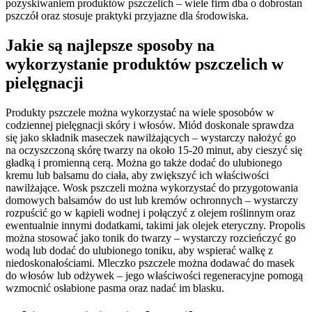
pozyskiwaniem produktów pszczelich – wiele firm dba o dobrostan
pszczół oraz stosuje praktyki przyjazne dla środowiska.
Jakie są najlepsze sposoby na
wykorzystanie produktów pszczelich w
pielęgnacji
Produkty pszczele można wykorzystać na wiele sposobów w
codziennej pielęgnacji skóry i włosów. Miód doskonale sprawdza
się jako składnik maseczek nawilżających – wystarczy nałożyć go
na oczyszczoną skórę twarzy na około 15-20 minut, aby cieszyć się
gładką i promienną cerą. Można go także dodać do ulubionego
kremu lub balsamu do ciała, aby zwiększyć ich właściwości
nawilżające. Wosk pszczeli można wykorzystać do przygotowania
domowych balsamów do ust lub kremów ochronnych – wystarczy
rozpuścić go w kąpieli wodnej i połączyć z olejem roślinnym oraz
ewentualnie innymi dodatkami, takimi jak olejek eteryczny. Propolis
można stosować jako tonik do twarzy – wystarczy rozcieńczyć go
wodą lub dodać do ulubionego toniku, aby wspierać walkę z
niedoskonałościami. Mleczko pszczele można dodawać do masek
do włosów lub odżywek – jego właściwości regeneracyjne pomogą
wzmocnić osłabione pasma oraz nadać im blasku.