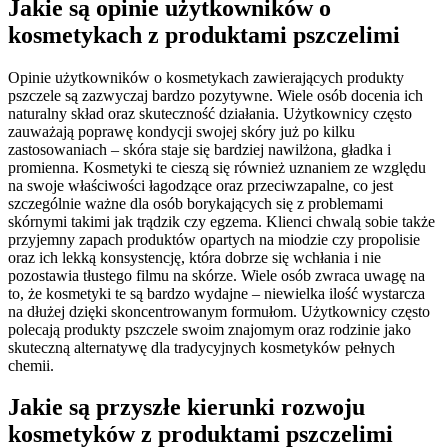
Jakie są opinie użytkowników o
kosmetykach z produktami pszczelimi
Opinie użytkowników o kosmetykach zawierających produkty
pszczele są zazwyczaj bardzo pozytywne. Wiele osób docenia ich
naturalny skład oraz skuteczność działania. Użytkownicy często
zauważają poprawę kondycji swojej skóry już po kilku
zastosowaniach – skóra staje się bardziej nawilżona, gładka i
promienna. Kosmetyki te cieszą się również uznaniem ze względu
na swoje właściwości łagodzące oraz przeciwzapalne, co jest
szczególnie ważne dla osób borykających się z problemami
skórnymi takimi jak trądzik czy egzema. Klienci chwalą sobie także
przyjemny zapach produktów opartych na miodzie czy propolisie
oraz ich lekką konsystencję, która dobrze się wchłania i nie
pozostawia tłustego filmu na skórze. Wiele osób zwraca uwagę na
to, że kosmetyki te są bardzo wydajne – niewielka ilość wystarcza
na dłużej dzięki skoncentrowanym formułom. Użytkownicy często
polecają produkty pszczele swoim znajomym oraz rodzinie jako
skuteczną alternatywę dla tradycyjnych kosmetyków pełnych
chemii.
Jakie są przyszłe kierunki rozwoju
kosmetyków z produktami pszczelimi