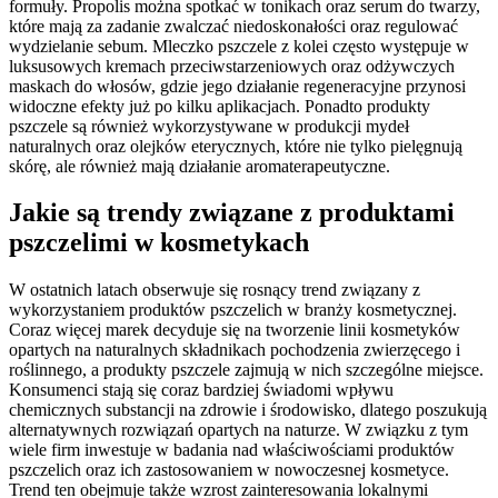
formuły. Propolis można spotkać w tonikach oraz serum do twarzy,
które mają za zadanie zwalczać niedoskonałości oraz regulować
wydzielanie sebum. Mleczko pszczele z kolei często występuje w
luksusowych kremach przeciwstarzeniowych oraz odżywczych
maskach do włosów, gdzie jego działanie regeneracyjne przynosi
widoczne efekty już po kilku aplikacjach. Ponadto produkty
pszczele są również wykorzystywane w produkcji mydeł
naturalnych oraz olejków eterycznych, które nie tylko pielęgnują
skórę, ale również mają działanie aromaterapeutyczne.
Jakie są trendy związane z produktami
pszczelimi w kosmetykach
W ostatnich latach obserwuje się rosnący trend związany z
wykorzystaniem produktów pszczelich w branży kosmetycznej.
Coraz więcej marek decyduje się na tworzenie linii kosmetyków
opartych na naturalnych składnikach pochodzenia zwierzęcego i
roślinnego, a produkty pszczele zajmują w nich szczególne miejsce.
Konsumenci stają się coraz bardziej świadomi wpływu
chemicznych substancji na zdrowie i środowisko, dlatego poszukują
alternatywnych rozwiązań opartych na naturze. W związku z tym
wiele firm inwestuje w badania nad właściwościami produktów
pszczelich oraz ich zastosowaniem w nowoczesnej kosmetyce.
Trend ten obejmuje także wzrost zainteresowania lokalnymi