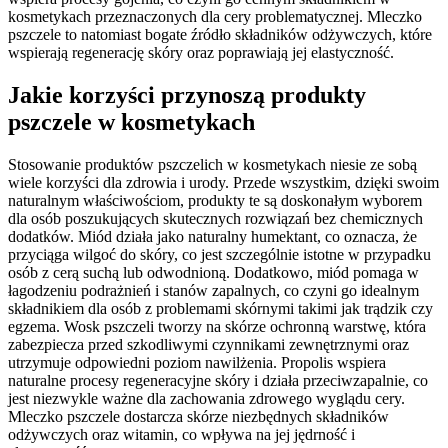
kosmetykach przeznaczonych dla cery problematycznej. Mleczko
pszczele to natomiast bogate źródło składników odżywczych, które
wspierają regenerację skóry oraz poprawiają jej elastyczność.
Jakie korzyści przynoszą produkty
pszczele w kosmetykach
Stosowanie produktów pszczelich w kosmetykach niesie ze sobą
wiele korzyści dla zdrowia i urody. Przede wszystkim, dzięki swoim
naturalnym właściwościom, produkty te są doskonałym wyborem
dla osób poszukujących skutecznych rozwiązań bez chemicznych
dodatków. Miód działa jako naturalny humektant, co oznacza, że
przyciąga wilgoć do skóry, co jest szczególnie istotne w przypadku
osób z cerą suchą lub odwodnioną. Dodatkowo, miód pomaga w
łagodzeniu podrażnień i stanów zapalnych, co czyni go idealnym
składnikiem dla osób z problemami skórnymi takimi jak trądzik czy
egzema. Wosk pszczeli tworzy na skórze ochronną warstwę, która
zabezpiecza przed szkodliwymi czynnikami zewnętrznymi oraz
utrzymuje odpowiedni poziom nawilżenia. Propolis wspiera
naturalne procesy regeneracyjne skóry i działa przeciwzapalnie, co
jest niezwykle ważne dla zachowania zdrowego wyglądu cery.
Mleczko pszczele dostarcza skórze niezbędnych składników
odżywczych oraz witamin, co wpływa na jej jędrność i