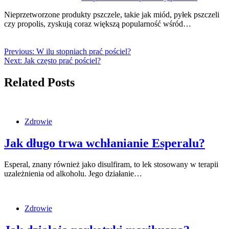
Nieprzetworzone produkty pszczele, takie jak miód, pyłek pszczeli
czy propolis, zyskują coraz większą popularność wśród…
Previous:
W ilu stopniach prać pościel?
Next:
Jak często prać pościel?
Related Posts
Zdrowie
Jak długo trwa wchłanianie Esperalu?
Esperal, znany również jako disulfiram, to lek stosowany w terapii
uzależnienia od alkoholu. Jego działanie…
Zdrowie