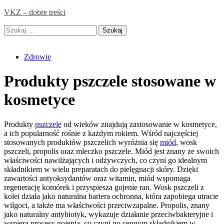
Skip
VKZ – dobre treści
to
Szukaj:
content
Zdrowie
Produkty pszczele stosowane w
kosmetyce
Produkty
pszczele
od wieków znajdują zastosowanie w kosmetyce,
a ich popularność rośnie z każdym rokiem. Wśród najczęściej
stosowanych produktów pszczelich wyróżnia się
miód
, wosk
pszczeli, propolis oraz mleczko pszczele. Miód jest znany ze swoich
właściwości nawilżających i odżywczych, co czyni go idealnym
składnikiem w wielu preparatach do pielęgnacji skóry. Dzięki
zawartości antyoksydantów oraz witamin, miód wspomaga
regenerację komórek i przyspiesza gojenie ran. Wosk pszczeli z
kolei działa jako naturalna bariera ochronna, która zapobiega utracie
wilgoci, a także ma właściwości przeciwzapalne. Propolis, znany
jako naturalny antybiotyk, wykazuje działanie przeciwbakteryjne i
wspiera procesy gojenia, co czyni go cennym składnikiem w