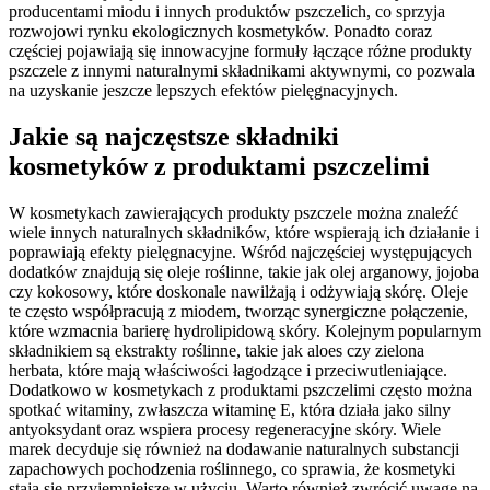
producentami miodu i innych produktów pszczelich, co sprzyja
rozwojowi rynku ekologicznych kosmetyków. Ponadto coraz
częściej pojawiają się innowacyjne formuły łączące różne produkty
pszczele z innymi naturalnymi składnikami aktywnymi, co pozwala
na uzyskanie jeszcze lepszych efektów pielęgnacyjnych.
Jakie są najczęstsze składniki
kosmetyków z produktami pszczelimi
W kosmetykach zawierających produkty pszczele można znaleźć
wiele innych naturalnych składników, które wspierają ich działanie i
poprawiają efekty pielęgnacyjne. Wśród najczęściej występujących
dodatków znajdują się oleje roślinne, takie jak olej arganowy, jojoba
czy kokosowy, które doskonale nawilżają i odżywiają skórę. Oleje
te często współpracują z miodem, tworząc synergiczne połączenie,
które wzmacnia barierę hydrolipidową skóry. Kolejnym popularnym
składnikiem są ekstrakty roślinne, takie jak aloes czy zielona
herbata, które mają właściwości łagodzące i przeciwutleniające.
Dodatkowo w kosmetykach z produktami pszczelimi często można
spotkać witaminy, zwłaszcza witaminę E, która działa jako silny
antyoksydant oraz wspiera procesy regeneracyjne skóry. Wiele
marek decyduje się również na dodawanie naturalnych substancji
zapachowych pochodzenia roślinnego, co sprawia, że kosmetyki
stają się przyjemniejsze w użyciu. Warto również zwrócić uwagę na