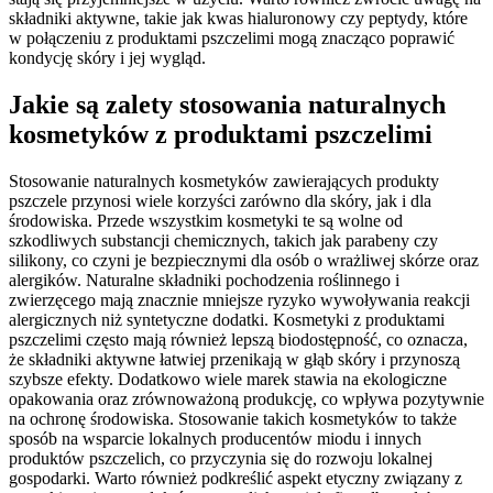
składniki aktywne, takie jak kwas hialuronowy czy peptydy, które
w połączeniu z produktami pszczelimi mogą znacząco poprawić
kondycję skóry i jej wygląd.
Jakie są zalety stosowania naturalnych
kosmetyków z produktami pszczelimi
Stosowanie naturalnych kosmetyków zawierających produkty
pszczele przynosi wiele korzyści zarówno dla skóry, jak i dla
środowiska. Przede wszystkim kosmetyki te są wolne od
szkodliwych substancji chemicznych, takich jak parabeny czy
silikony, co czyni je bezpiecznymi dla osób o wrażliwej skórze oraz
alergików. Naturalne składniki pochodzenia roślinnego i
zwierzęcego mają znacznie mniejsze ryzyko wywoływania reakcji
alergicznych niż syntetyczne dodatki. Kosmetyki z produktami
pszczelimi często mają również lepszą biodostępność, co oznacza,
że składniki aktywne łatwiej przenikają w głąb skóry i przynoszą
szybsze efekty. Dodatkowo wiele marek stawia na ekologiczne
opakowania oraz zrównoważoną produkcję, co wpływa pozytywnie
na ochronę środowiska. Stosowanie takich kosmetyków to także
sposób na wsparcie lokalnych producentów miodu i innych
produktów pszczelich, co przyczynia się do rozwoju lokalnej
gospodarki. Warto również podkreślić aspekt etyczny związany z