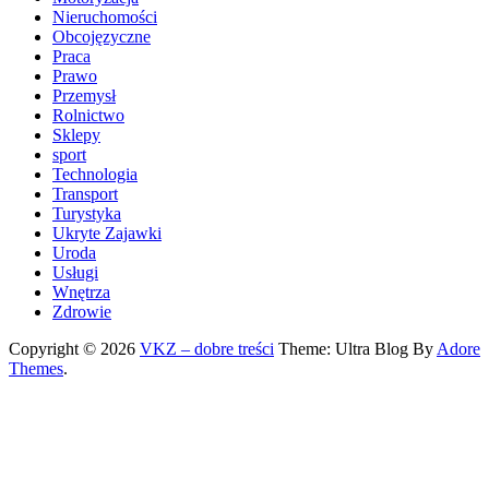
Nieruchomości
Obcojęzyczne
Praca
Prawo
Przemysł
Rolnictwo
Sklepy
sport
Technologia
Transport
Turystyka
Ukryte Zajawki
Uroda
Usługi
Wnętrza
Zdrowie
Copyright © 2026
VKZ – dobre treści
Theme: Ultra Blog By
Adore
Themes
.