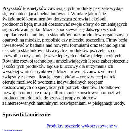
Przyszłość kosmetyków zawierających produkty pszczele wydaje
się być obiecująca i pełna innowacji. W miarę jak rośnie
świadomość konsumentów dotycząca zdrowia i ekologii,
producenci będą musieli dostosować swoje oferty do zmieniających
się oczekiwań rynku. Można spodziewać się dalszego wzrostu
popularności naturalnych składników oraz produktów organicznych
opartych na miodzie, propolisie czy mleczku pszczelim. Firmy będą
inwestować w badania nad nowymi formułami oraz technologiami
ekstrakcji składników aktywnych z produktów pszczelich, co
pozwoli na uzyskanie jeszcze lepszych efektów pielęgnacyjnych.
Również rozwój technologii umożliwiających lepsze zabezpieczenie
jakości tych produktów będzie kluczowy dla utrzymania ich
wysokiej wartości rynkowej. Można również zauważyć trend
związany z personalizacją kosmetyków – coraz więcej marek
oferuje możliwość tworzenia indywidualnych receptur
dostosowanych do specyficznych potrzeb klientów. Dodatkowo
rozwój e-commerce oraz platform społecznościowych umożliwi
producentom dotarcie do szerszej grupy odbiorców
zainteresowanych naturalnymi rozwiązaniami w pielęgnacji urody.
Sprawdź koniecznie:
Nawigacja
Produkty pszczele wykorzystywane w