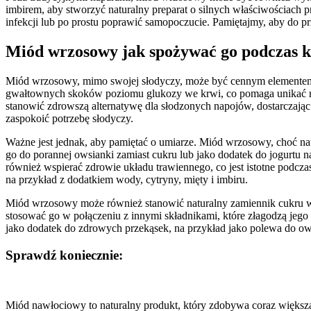
imbirem, aby stworzyć naturalny preparat o silnych właściwościac
infekcji lub po prostu poprawić samopoczucie. Pamiętajmy, aby do 
Miód wrzosowy jak spożywać go podczas k
Miód wrzosowy, mimo swojej słodyczy, może być cennym elementem 
gwałtownych skoków poziomu glukozy we krwi, co pomaga unikać nag
stanowić zdrowszą alternatywę dla słodzonych napojów, dostarczając
zaspokoić potrzebę słodyczy.
Ważne jest jednak, aby pamiętać o umiarze. Miód wrzosowy, choć natu
go do porannej owsianki zamiast cukru lub jako dodatek do jogurtu 
również wspierać zdrowie układu trawiennego, co jest istotne po
na przykład z dodatkiem wody, cytryny, mięty i imbiru.
Miód wrzosowy może również stanowić naturalny zamiennik cukru w
stosować go w połączeniu z innymi składnikami, które złagodzą jeg
jako dodatek do zdrowych przekąsek, na przykład jako polewa do 
Sprawdź koniecznie:
Nawigacja
wpisu
Miód nawłociowy to naturalny produkt, który zdobywa coraz większ