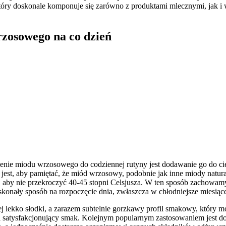
który doskonale komponuje się zarówno z produktami mlecznymi, jak i
rzosowego na co dzień
ie miodu wrzosowego do codziennej rutyny jest dodawanie go do ciepł
e jest, aby pamiętać, że miód wrzosowy, podobnie jak inne miody natur
gł, aby nie przekroczyć 40-45 stopni Celsjusza. W ten sposób zachowam
onały sposób na rozpoczęcie dnia, zwłaszcza w chłodniejsze miesiące,
 lekko słodki, a zarazem subtelnie gorzkawy profil smakowy, który 
 satysfakcjonujący smak. Kolejnym popularnym zastosowaniem jest do