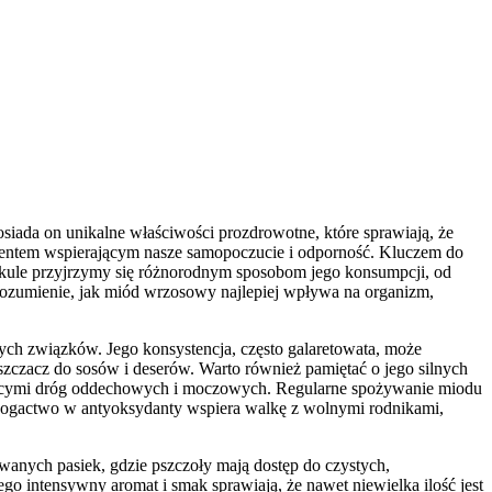
ada on unikalne właściwości prozdrowotne, które sprawiają, że
ementem wspierającym nasze samopoczucie i odporność. Kluczem do
tykule przyjrzymy się różnorodnym sposobom jego konsumpcji, od
Zrozumienie, jak miód wrzosowy najlepiej wpływa na organizm,
ych związków. Jego konsystencja, często galaretowata, może
ęszczacz do sosów i deserów. Warto również pamiętać o jego silnych
yczącymi dróg oddechowych i moczowych. Regularne spożywanie miodu
bogactwo w antyoksydanty wspiera walkę z wolnymi rodnikami,
anych pasiek, gdzie pszczoły mają dostęp do czystych,
o intensywny aromat i smak sprawiają, że nawet niewielka ilość jest