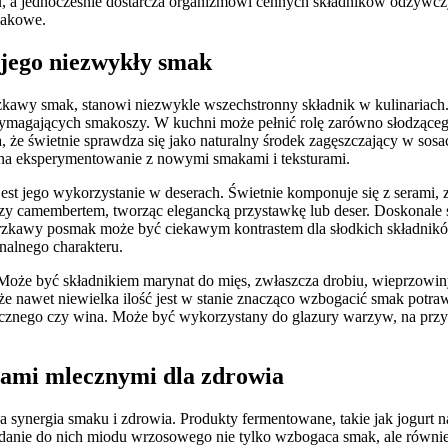
, a jednocześnie dostarcza organizmowi cennych składników odżywc
smakowe.
jego niezwykły smak
kawy smak, stanowi niezwykle wszechstronny składnik w kulinariach. 
ymagających smakoszy. W kuchni może pełnić rolę zarówno słodzącego
ia, że świetnie sprawdza się jako naturalny środek zagęszczający w sos
a na eksperymentowanie z nowymi smakami i teksturami.
t jego wykorzystanie w deserach. Świetnie komponuje się z serami, z
zy camembertem, tworząc elegancką przystawkę lub deser. Doskonale s
orzkawy posmak może być ciekawym kontrastem dla słodkich składnikó
nalnego charakteru.
oże być składnikiem marynat do mięs, zwłaszcza drobiu, wieprzowiny
, że nawet niewielka ilość jest w stanie znacząco wzbogacić smak pot
samicznego czy wina. Może być wykorzystany do glazury warzyw, na prz
tami mlecznymi dla zdrowia
ynergia smaku i zdrowia. Produkty fermentowane, takie jak jogurt nat
danie do nich miodu wrzosowego nie tylko wzbogaca smak, ale równi