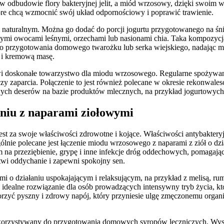
 odbudowie flory bakteryjnej jelit, a miód wrzosowy, dzięki swoim
które chcą wzmocnić swój układ odpornościowy i poprawić trawienie.
naturalnym. Można go dodać do porcji jogurtu przygotowanego na śni
i owocami leśnymi, orzechami lub nasionami chia. Taka kompozycja do
rzygotowania domowego twarożku lub serka wiejskiego, nadając mu de
ą i kremową masę.
owi doskonałe towarzystwo dla miodu wrzosowego. Regularne spożywan
zaparcia. Połączenie to jest również polecane w okresie rekonwalesce
h deserów na bazie produktów mlecznych, na przykład jogurtowych
niu z naparami ziołowymi
est za swoje właściwości zdrowotne i kojące. Właściwości antybakter
gólnie polecane jest łączenie miodu wrzosowego z naparami z ziół o dz
em na przeziębienie, grypę i inne infekcje dróg oddechowych, pomagają
twi oddychanie i zapewni spokojny sen.
i o działaniu uspokajającym i relaksującym, na przykład z melisą, 
to idealne rozwiązanie dla osób prowadzących intensywny tryb życia, kt
rzyć pyszny i zdrowy napój, który przyniesie ulgę zmęczonemu orga
rzystywany do przygotowania domowych syropów leczniczych. Wystar