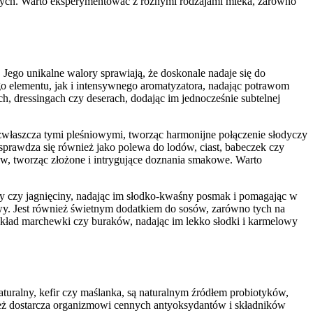
zych. Warto eksperymentować z różnymi rodzajami mleka, zarówno
Jego unikalne walory sprawiają, że doskonale nadaje się do
 elementu, jak i intensywnego aromatyzatora, nadając potrawom
ach, dressingach czy deserach, dodając im jednocześnie subtelnej
właszcza tymi pleśniowymi, tworząc harmonijne połączenie słodyczy
prawdza się również jako polewa do lodów, ciast, babeczek czy
w, tworząc złożone i intrygujące doznania smakowe. Warto
 czy jagnięciny, nadając im słodko-kwaśny posmak i pomagając w
rawy. Jest również świetnym dodatkiem do sosów, zarówno tych na
ykład marchewki czy buraków, nadając im lekko słodki i karmelowy
uralny, kefir czy maślanka, są naturalnym źródłem probiotyków,
eż dostarcza organizmowi cennych antyoksydantów i składników