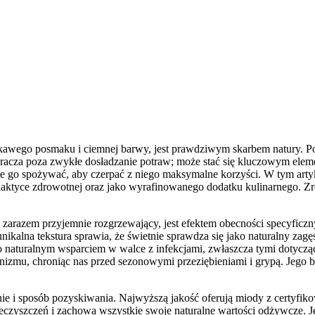
wego posmaku i ciemnej barwy, jest prawdziwym skarbem natury. Posi
ykracza poza zwykłe dosładzanie potraw; może stać się kluczowym el
wie go spożywać, aby czerpać z niego maksymalne korzyści. W tym ar
filaktyce zdrowotnej oraz jako wyrafinowanego dodatku kulinarnego. 
zarazem przyjemnie rozgrzewający, jest efektem obecności specyficzn
ikalna tekstura sprawia, że świetnie sprawdza się jako naturalny zag
 go naturalnym wsparciem w walce z infekcjami, zwłaszcza tymi dot
zmu, chroniąc nas przed sezonowymi przeziębieniami i grypą. Jego 
 i sposób pozyskiwania. Najwyższą jakość oferują miody z certyfikow
zyszczeń i zachowa wszystkie swoje naturalne wartości odżywcze. Jeg