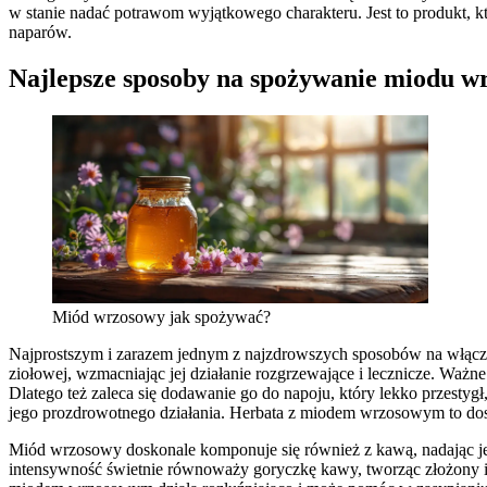
w stanie nadać potrawom wyjątkowego charakteru. Jest to produkt, 
naparów.
Najlepsze sposoby na spożywanie miodu w
Miód wrzosowy jak spożywać?
Najprostszym i zarazem jednym z najzdrowszych sposobów na włączen
ziołowej, wzmacniając jej działanie rozgrzewające i lecznicze. Ważn
Dlatego też zaleca się dodawanie go do napoju, który lekko przesty
jego prozdrowotnego działania. Herbata z miodem wrzosowym to dosk
Miód wrzosowy doskonale komponuje się również z kawą, nadając jej
intensywność świetnie równoważy goryczkę kawy, tworząc złożony i