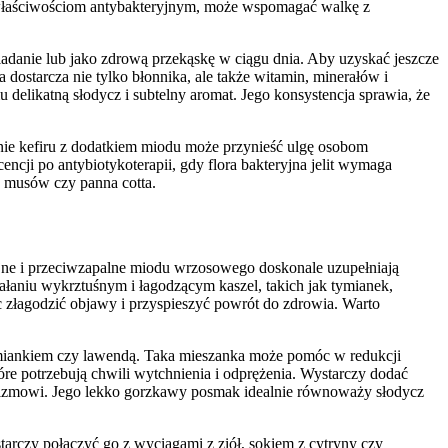
 właściwościom antybakteryjnym, może wspomagać walkę z
adanie lub jako zdrową przekąskę w ciągu dnia. Aby uzyskać jeszcze
starcza nie tylko błonnika, ale także witamin, minerałów i
likatną słodycz i subtelny aromat. Jego konsystencja sprawia, że
ie kefiru z dodatkiem miodu może przynieść ulgę osobom
ncji po antybiotykoterapii, gdy flora bakteryjna jelit wymaga
 musów czy panna cotta.
yjne i przeciwzapalne miodu wrzosowego doskonale uzupełniają
iałaniu wykrztuśnym i łagodzącym kaszel, takich jak tymianek,
c złagodzić objawy i przyspieszyć powrót do zdrowia. Warto
rumiankiem czy lawendą. Taka mieszanka może pomóc w redukcji
óre potrzebują chwili wytchnienia i odprężenia. Wystarczy dodać
nizmowi. Jego lekko gorzkawy posmak idealnie równoważy słodycz
czy połączyć go z wyciągami z ziół, sokiem z cytryny czy