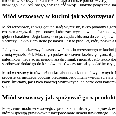
miodem wrzosowym działa rozluźniająco i może pomóc w zasypianiu
krowiego, jak i roślinnego, aby znaleźć swoje ulubione połączenie 
Miód wrzosowy w kuchni jak wykorzystać 
Miód wrzosowy, ze względu na swój wyrazisty, lekko pikantny i gorz
tworzenia wyszukanych potraw, które zachwycą nawet najbardziej w
głębi i charakteru. Jego konsystencja, często zbliżona do żelu, spraw
słodyczy i lekko ziemistego posmaku. Jest to produkt, który pozwal
Jednym z najciekawszych zastosowań miodu wrzosowego w kuchni jes
z nutą wyrazistości. Można go podawać z serem kozim, gorgonzolą c
naleśników, nadając im niepowtarzalny smak i aromat. Jego lekko g
spróbować dodać go do kremów, musów czy tart, aby nadać im orygi
Miód wrzosowy to również doskonały dodatek do dań wytrawnych. M
procesie karmelizacji podczas pieczenia. Jego intensywność sprawia
bazie śmietany, jak i tych bardziej wytrawnych, na bazie octu bal
smak.
Miód wrzosowy jak spożywać go z produk
Połączenie miodu wrzosowego z produktami mlecznymi to prawdziwa s
które wspierają prawidłowe funkcjonowanie układu trawiennego. Do