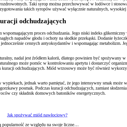
h prozdrowotnych. Taki syrop można przechowywać w lodówce i stosow
przygotowania takich syropów używać wyłącznie naturalnych, wysokiej
uracji odchudzających
wspomagającym proces odchudzania. Jego niski indeks glikemiczny w
łych napadów głodu i ochoty na słodkie przekąski. Dodanie łyżeczk
 jednocześnie cennych antyoksydantów i wspomagając metabolizm. Jego
ralny, nadal jest źródłem kalorii, dlatego powinien być spożywany w 
naturalnego może pomóc w kontrolowaniu apetytu i dostarczyć organizm
dczas kuracji odchudzających. Miód wrzosowy może być również wyko
 wypiekach, jednak warto pamiętać, że jego intensywny smak może w
o gorzkawy posmak. Podczas kuracji odchudzających, zamiast słodzeni
owoców czy składnik domowych batoników energetycznych.
Jak spożywać miód nawłociowy?
ą popularność ze względu na swoje liczne…