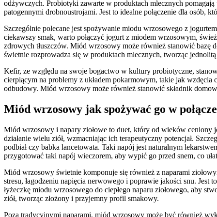
odżywczych. Probiotyki zawarte w produktach mlecznych pomagają w
patogennymi drobnoustrojami. Jest to idealne połączenie dla osób, 
Szczególnie polecane jest spożywanie miodu wrzosowego z jogurtem 
ciekawszy smak, warto połączyć jogurt z miodem wrzosowym, świeżym
zdrowych tłuszczów. Miód wrzosowy może również stanowić bazę do p
świetnie rozprowadza się w produktach mlecznych, tworząc jednolit
Kefir, ze względu na swoje bogactwo w kultury probiotyczne, stan
cierpiącym na problemy z układem pokarmowym, takie jak wzdęcia czy 
odbudowy. Miód wrzosowy może również stanowić składnik domowyc
Miód wrzosowy jak spożywać go w połącze
Miód wrzosowy i napary ziołowe to duet, który od wieków ceniony j
działanie wielu ziół, wzmacniając ich terapeutyczny potencjał. Szcze
podbiał czy babka lancetowata. Taki napój jest naturalnym lekarstw
przygotować taki napój wieczorem, aby wypić go przed snem, co uła
Miód wrzosowy świetnie komponuje się również z naparami ziołowym
stresu, łagodzeniu napięcia nerwowego i poprawie jakości snu. Jest 
łyżeczkę miodu wrzosowego do ciepłego naparu ziołowego, aby stwo
ziół, tworząc złożony i przyjemny profil smakowy.
Poza tradycyjnymi naparami, miód wrzosowy może być również wyko