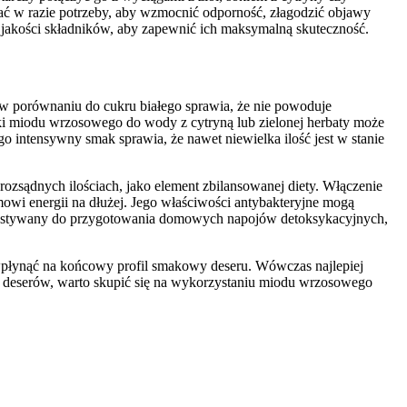
ać w razie potrzeby, aby wzmocnić odporność, złagodzić objawy
 jakości składników, aby zapewnić ich maksymalną skuteczność.
 porównaniu do cukru białego sprawia, że nie powoduje
i miodu wrzosowego do wody z cytryną lub zielonej herbaty może
 intensywny smak sprawia, że nawet niewielka ilość jest w stanie
rozsądnych ilościach, jako element zbilansowanej diety. Włączenie
owi energii na dłużej. Jego właściwości antybakteryjne mogą
rzystywany do przygotowania domowych napojów detoksykacyjnych,
płynąć na końcowy profil smakowy deseru. Wówczas najlepiej
a deserów, warto skupić się na wykorzystaniu miodu wrzosowego