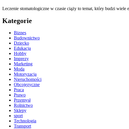
Leczenie stomatologiczne w czasie ciąży to temat, który budzi wiele
Kategorie
Biznes
Budownictwo
Dziecko
Edukacja
Hobby
Imprezy
Marketing
Moda
Motoryzacja
Nieruchomości
Obcojęzyczne
Praca
Prawo
Przemysł
Rolnictwo
Sklepy
sport
Technologia
Transport