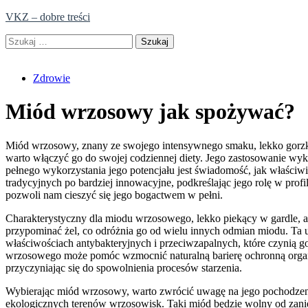
Skip
VKZ – dobre treści
to
Szukaj:
content
Zdrowie
Miód wrzosowy jak spożywać?
Miód wrzosowy, znany ze swojego intensywnego smaku, lekko gorzka
warto włączyć go do swojej codziennej diety. Jego zastosowanie w
pełnego wykorzystania jego potencjału jest świadomość, jak właści
tradycyjnych po bardziej innowacyjne, podkreślając jego rolę w pro
pozwoli nam cieszyć się jego bogactwem w pełni.
Charakterystyczny dla miodu wrzosowego, lekko piekący w gardle, a 
przypominać żel, co odróżnia go od wielu innych odmian miodu. Ta un
właściwościach antybakteryjnych i przeciwzapalnych, które czynią
wrzosowego może pomóc wzmocnić naturalną barierę ochronną organi
przyczyniając się do spowolnienia procesów starzenia.
Wybierając miód wrzosowy, warto zwrócić uwagę na jego pochodzenie
ekologicznych terenów wrzosowisk. Taki miód będzie wolny od zaniec