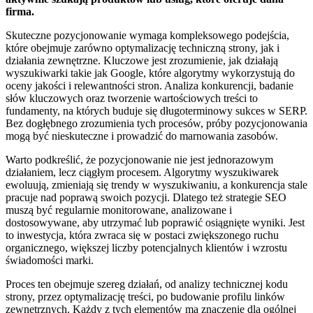
firma.
Skuteczne pozycjonowanie wymaga kompleksowego podejścia,
które obejmuje zarówno optymalizację techniczną strony, jak i
działania zewnętrzne. Kluczowe jest zrozumienie, jak działają
wyszukiwarki takie jak Google, które algorytmy wykorzystują do
oceny jakości i relewantności stron. Analiza konkurencji, badanie
słów kluczowych oraz tworzenie wartościowych treści to
fundamenty, na których buduje się długoterminowy sukces w SERP.
Bez dogłębnego zrozumienia tych procesów, próby pozycjonowania
mogą być nieskuteczne i prowadzić do marnowania zasobów.
Warto podkreślić, że pozycjonowanie nie jest jednorazowym
działaniem, lecz ciągłym procesem. Algorytmy wyszukiwarek
ewoluują, zmieniają się trendy w wyszukiwaniu, a konkurencja stale
pracuje nad poprawą swoich pozycji. Dlatego też strategie SEO
muszą być regularnie monitorowane, analizowane i
dostosowywane, aby utrzymać lub poprawić osiągnięte wyniki. Jest
to inwestycja, która zwraca się w postaci zwiększonego ruchu
organicznego, większej liczby potencjalnych klientów i wzrostu
świadomości marki.
Proces ten obejmuje szereg działań, od analizy technicznej kodu
strony, przez optymalizację treści, po budowanie profilu linków
zewnętrznych. Każdy z tych elementów ma znaczenie dla ogólnej