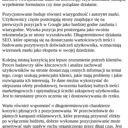
wypełnienie formularza czy inne pożądane działanie.
Pozycjonowanie buduje również wiarygodność i autorytet marki.
Użytkownicy często postrzegają strony znajdujące się na
pierwszych pozycjach w Google jako bardziej godne zaufania i
wiarygodne. Wysoka pozycja jest postrzegana jako swoista
rekomendacja ze strony wyszukiwarki. Długoterminowe działania
SEO, które opierają się na dostarczaniu wartościowych treści i
budowaniu pozytywnych doświadczeń użytkownika, wzmacniają
wizerunek marki jako eksperta w swojej dziedzinie.
Kolejną istotną korzyścią jest lepsze zrozumienie potrzeb klientów.
Proces badawczy słów kluczowych i analiza zachowań
użytkowników na stronie dostarczają cennych informacji na temat
tego, czego szukają potencjalni klienci, jakie mają problemy i jakie
rozwiązania ich interesują. Te dane można wykorzystać do
ulepszania oferty produktowej, tworzenia bardziej trafnych treści
marketingowych i optymalizacji ścieżki zakupowej użytkownika.
Jest to nieustanny proces uczenia się i dostosowywania do rynku.
Warto również wspomnieć o długoterminowym charakterze
korzyści płynących z pozycjonowania. W przeciwieństwie do
płatnych kampanii reklamowych, które przestają przynosić efekty
po wyłączeniu budżetu, dobrze wykonane pozycjonowanie może
generować stały napływ ruchu organicznego przez długi czas. Jest