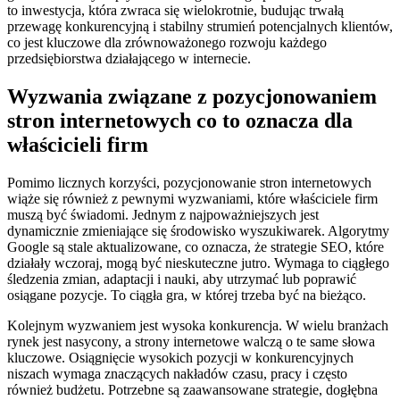
to inwestycja, która zwraca się wielokrotnie, budując trwałą
przewagę konkurencyjną i stabilny strumień potencjalnych klientów,
co jest kluczowe dla zrównoważonego rozwoju każdego
przedsiębiorstwa działającego w internecie.
Wyzwania związane z pozycjonowaniem
stron internetowych co to oznacza dla
właścicieli firm
Pomimo licznych korzyści, pozycjonowanie stron internetowych
wiąże się również z pewnymi wyzwaniami, które właściciele firm
muszą być świadomi. Jednym z najpoważniejszych jest
dynamicznie zmieniające się środowisko wyszukiwarek. Algorytmy
Google są stale aktualizowane, co oznacza, że strategie SEO, które
działały wczoraj, mogą być nieskuteczne jutro. Wymaga to ciągłego
śledzenia zmian, adaptacji i nauki, aby utrzymać lub poprawić
osiągane pozycje. To ciągła gra, w której trzeba być na bieżąco.
Kolejnym wyzwaniem jest wysoka konkurencja. W wielu branżach
rynek jest nasycony, a strony internetowe walczą o te same słowa
kluczowe. Osiągnięcie wysokich pozycji w konkurencyjnych
niszach wymaga znaczących nakładów czasu, pracy i często
również budżetu. Potrzebne są zaawansowane strategie, dogłębna