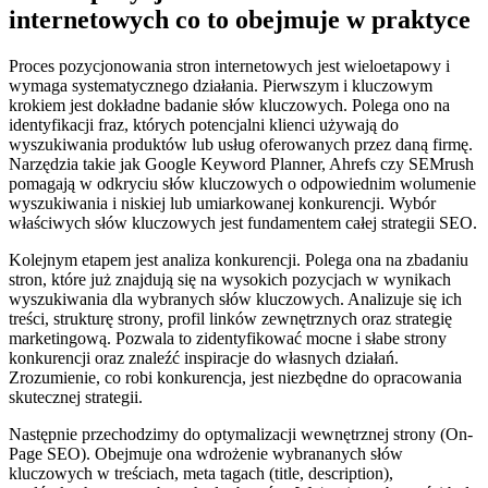
internetowych co to obejmuje w praktyce
Proces pozycjonowania stron internetowych jest wieloetapowy i
wymaga systematycznego działania. Pierwszym i kluczowym
krokiem jest dokładne badanie słów kluczowych. Polega ono na
identyfikacji fraz, których potencjalni klienci używają do
wyszukiwania produktów lub usług oferowanych przez daną firmę.
Narzędzia takie jak Google Keyword Planner, Ahrefs czy SEMrush
pomagają w odkryciu słów kluczowych o odpowiednim wolumenie
wyszukiwania i niskiej lub umiarkowanej konkurencji. Wybór
właściwych słów kluczowych jest fundamentem całej strategii SEO.
Kolejnym etapem jest analiza konkurencji. Polega ona na zbadaniu
stron, które już znajdują się na wysokich pozycjach w wynikach
wyszukiwania dla wybranych słów kluczowych. Analizuje się ich
treści, strukturę strony, profil linków zewnętrznych oraz strategię
marketingową. Pozwala to zidentyfikować mocne i słabe strony
konkurencji oraz znaleźć inspiracje do własnych działań.
Zrozumienie, co robi konkurencja, jest niezbędne do opracowania
skutecznej strategii.
Następnie przechodzimy do optymalizacji wewnętrznej strony (On-
Page SEO). Obejmuje ona wdrożenie wybrananych słów
kluczowych w treściach, meta tagach (title, description),