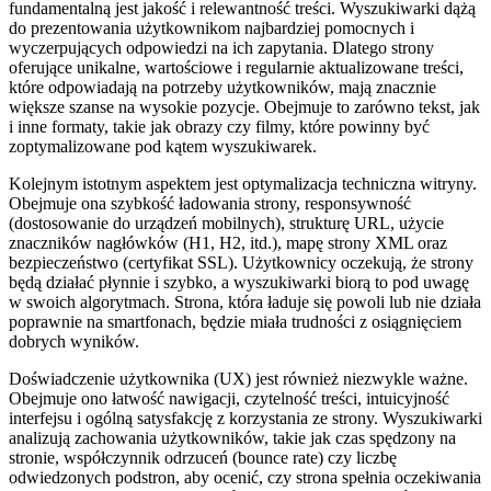
fundamentalną jest jakość i relewantność treści. Wyszukiwarki dążą
do prezentowania użytkownikom najbardziej pomocnych i
wyczerpujących odpowiedzi na ich zapytania. Dlatego strony
oferujące unikalne, wartościowe i regularnie aktualizowane treści,
które odpowiadają na potrzeby użytkowników, mają znacznie
większe szanse na wysokie pozycje. Obejmuje to zarówno tekst, jak
i inne formaty, takie jak obrazy czy filmy, które powinny być
zoptymalizowane pod kątem wyszukiwarek.
Kolejnym istotnym aspektem jest optymalizacja techniczna witryny.
Obejmuje ona szybkość ładowania strony, responsywność
(dostosowanie do urządzeń mobilnych), strukturę URL, użycie
znaczników nagłówków (H1, H2, itd.), mapę strony XML oraz
bezpieczeństwo (certyfikat SSL). Użytkownicy oczekują, że strony
będą działać płynnie i szybko, a wyszukiwarki biorą to pod uwagę
w swoich algorytmach. Strona, która ładuje się powoli lub nie działa
poprawnie na smartfonach, będzie miała trudności z osiągnięciem
dobrych wyników.
Doświadczenie użytkownika (UX) jest również niezwykle ważne.
Obejmuje ono łatwość nawigacji, czytelność treści, intuicyjność
interfejsu i ogólną satysfakcję z korzystania ze strony. Wyszukiwarki
analizują zachowania użytkowników, takie jak czas spędzony na
stronie, współczynnik odrzuceń (bounce rate) czy liczbę
odwiedzonych podstron, aby ocenić, czy strona spełnia oczekiwania