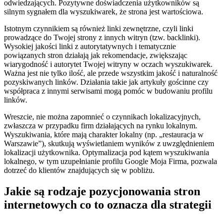
odwiedzających. Pozytywne doświadczenia użytkowników są
silnym sygnałem dla wyszukiwarek, że strona jest wartościowa.
Istotnym czynnikiem są również linki zewnętrzne, czyli linki
prowadzące do Twojej strony z innych witryn (tzw. backlinki).
Wysokiej jakości linki z autorytatywnych i tematycznie
powiązanych stron działają jak rekomendacje, zwiększając
wiarygodność i autorytet Twojej witryny w oczach wyszukiwarek.
Ważna jest nie tylko ilość, ale przede wszystkim jakość i naturalność
pozyskiwanych linków. Działania takie jak artykuły gościnne czy
współpraca z innymi serwisami mogą pomóc w budowaniu profilu
linków.
Wreszcie, nie można zapomnieć o czynnikach lokalizacyjnych,
zwłaszcza w przypadku firm działających na rynku lokalnym.
Wyszukiwania, które mają charakter lokalny (np. „restauracja w
Warszawie”), skutkują wyświetlaniem wyników z uwzględnieniem
lokalizacji użytkownika. Optymalizacja pod kątem wyszukiwania
lokalnego, w tym uzupełnianie profilu Google Moja Firma, pozwala
dotrzeć do klientów znajdujących się w pobliżu.
Jakie są rodzaje pozycjonowania stron
internetowych co to oznacza dla strategii