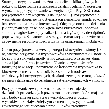
Strategie pozycjonowania można podzielić na kilka głównych
rodzajów, które różnią się zakresem działań i celami. Najczęściej
wyróżnia się pozycjonowanie wewnętrzne (On-Page SEO) oraz
pozycjonowanie zewnętrzne (Off-Page SEO). Pozycjonowanie
wewnętrzne skupia się na optymalizacji elementów znajdujących się
bezpośrednio na stronie internetowej. Obejmuje ono takie działania
jak optymalizacja treści pod kątem słów kluczowych, poprawa
struktury nagłówków, optymalizacja meta tagów (title, description),
poprawa szybkości ładowania strony, optymalizacja obrazów oraz
zapewnienie responsywności witryny na urządzeniach mobilnych.
Celem pozycjonowania wewnętrznego jest uczynienie strony jak
najbardziej przyjazną dla użytkowników i wyszukiwarek. Chodzi o
to, aby wyszukiwarki mogły łatwo zrozumieć, o czym jest dana
strona i jakie informacje zawiera. Dbanie o czytelność treści,
intuicyjną nawigację i pozytywne doświadczenia użytkownika to
kluczowe elementy tej strategii. Bez solidnych podstaw
technicznych i merytorycznych, działania zewnętrzne mogą okazać
się niewystarczające do osiągnięcia satysfakcjonujących wyników.
Pozycjonowanie zewnętrzne natomiast koncentruje się na
działaniach prowadzonych poza stroną internetową, które mają na
celu budowanie jej autorytetu i wiarygodności w oczach
wyszukiwarek. Najważniejszym elementem pozycjonowania
zewnętrznego jest budowanie profilu linków zwrotnych