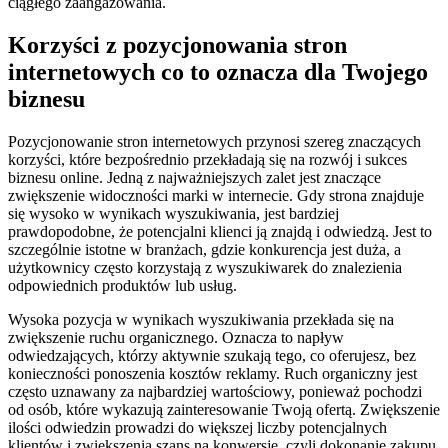
ciągłego zaangażowania.
Korzyści z pozycjonowania stron
internetowych co to oznacza dla Twojego
biznesu
Pozycjonowanie stron internetowych przynosi szereg znaczących
korzyści, które bezpośrednio przekładają się na rozwój i sukces
biznesu online. Jedną z najważniejszych zalet jest znaczące
zwiększenie widoczności marki w internecie. Gdy strona znajduje
się wysoko w wynikach wyszukiwania, jest bardziej
prawdopodobne, że potencjalni klienci ją znajdą i odwiedzą. Jest to
szczególnie istotne w branżach, gdzie konkurencja jest duża, a
użytkownicy często korzystają z wyszukiwarek do znalezienia
odpowiednich produktów lub usług.
Wysoka pozycja w wynikach wyszukiwania przekłada się na
zwiększenie ruchu organicznego. Oznacza to napływ
odwiedzających, którzy aktywnie szukają tego, co oferujesz, bez
konieczności ponoszenia kosztów reklamy. Ruch organiczny jest
często uznawany za najbardziej wartościowy, ponieważ pochodzi
od osób, które wykazują zainteresowanie Twoją ofertą. Zwiększenie
ilości odwiedzin prowadzi do większej liczby potencjalnych
klientów i zwiększenia szans na konwersję, czyli dokonanie zakupu,