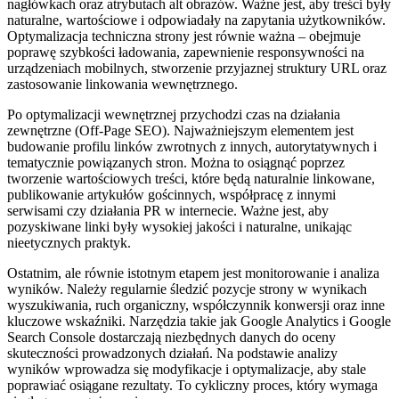
nagłówkach oraz atrybutach alt obrazów. Ważne jest, aby treści były
naturalne, wartościowe i odpowiadały na zapytania użytkowników.
Optymalizacja techniczna strony jest równie ważna – obejmuje
poprawę szybkości ładowania, zapewnienie responsywności na
urządzeniach mobilnych, stworzenie przyjaznej struktury URL oraz
zastosowanie linkowania wewnętrznego.
Po optymalizacji wewnętrznej przychodzi czas na działania
zewnętrzne (Off-Page SEO). Najważniejszym elementem jest
budowanie profilu linków zwrotnych z innych, autorytatywnych i
tematycznie powiązanych stron. Można to osiągnąć poprzez
tworzenie wartościowych treści, które będą naturalnie linkowane,
publikowanie artykułów gościnnych, współpracę z innymi
serwisami czy działania PR w internecie. Ważne jest, aby
pozyskiwane linki były wysokiej jakości i naturalne, unikając
nieetycznych praktyk.
Ostatnim, ale równie istotnym etapem jest monitorowanie i analiza
wyników. Należy regularnie śledzić pozycje strony w wynikach
wyszukiwania, ruch organiczny, współczynnik konwersji oraz inne
kluczowe wskaźniki. Narzędzia takie jak Google Analytics i Google
Search Console dostarczają niezbędnych danych do oceny
skuteczności prowadzonych działań. Na podstawie analizy
wyników wprowadza się modyfikacje i optymalizacje, aby stale
poprawiać osiągane rezultaty. To cykliczny proces, który wymaga