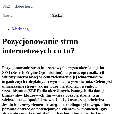
Skip
VKZ – dobre treści
to
Szukaj:
content
Marketing
Pozycjonowanie stron
internetowych co to?
Pozycjonowanie stron internetowych, często określane jako
SEO (Search Engine Optimization), to proces optymalizacji
witryny internetowej w celu zwiększenia jej widoczności w
organicznych (niepłatnych) wynikach wyszukiwania. Celem jest
umieszczenie strony jak najwyżej na stronach wyników
wyszukiwania (SERP) dla określonych, istotnych dla danej
branży słów kluczowych. Im wyższa pozycja strony, tym
większe prawdopodobieństwo, że użytkownicy ją odwiedzą.
Jest to kluczowy element strategii marketingu cyfrowego, który
pozwala dotrzeć do potencjalnych klientów w momencie, gdy
aktywnie szukają produktów lub usług, które oferuje dana