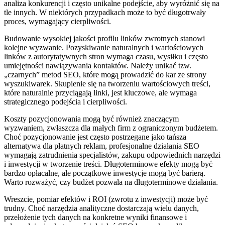
analiza konkurencji i często unikalne podejście, aby wyróżnić się na
tle innych. W niektórych przypadkach może to być długotrwały
proces, wymagający cierpliwości.
Budowanie wysokiej jakości profilu linków zwrotnych stanowi
kolejne wyzwanie. Pozyskiwanie naturalnych i wartościowych
linków z autorytatywnych stron wymaga czasu, wysiłku i często
umiejętności nawiązywania kontaktów. Należy unikać tzw.
„czarnych” metod SEO, które mogą prowadzić do kar ze strony
wyszukiwarek. Skupienie się na tworzeniu wartościowych treści,
które naturalnie przyciągają linki, jest kluczowe, ale wymaga
strategicznego podejścia i cierpliwości.
Koszty pozycjonowania mogą być również znaczącym
wyzwaniem, zwłaszcza dla małych firm z ograniczonym budżetem.
Choć pozycjonowanie jest często postrzegane jako tańsza
alternatywa dla płatnych reklam, profesjonalne działania SEO
wymagają zatrudnienia specjalistów, zakupu odpowiednich narzędzi
i inwestycji w tworzenie treści. Długoterminowe efekty mogą być
bardzo opłacalne, ale początkowe inwestycje mogą być barierą.
Warto rozważyć, czy budżet pozwala na długoterminowe działania.
Wreszcie, pomiar efektów i ROI (zwrotu z inwestycji) może być
trudny. Choć narzędzia analityczne dostarczają wielu danych,
przełożenie tych danych na konkretne wyniki finansowe i