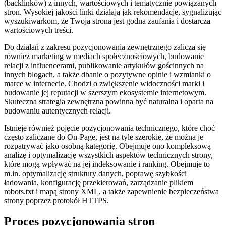
(backlinków) z innych, wartościowych i tematycznie powiązanych
stron. Wysokiej jakości linki działają jak rekomendacje, sygnalizując
wyszukiwarkom, że Twoja strona jest godna zaufania i dostarcza
wartościowych treści.
Do działań z zakresu pozycjonowania zewnętrznego zalicza się
również marketing w mediach społecznościowych, budowanie
relacji z influencerami, publikowanie artykułów gościnnych na
innych blogach, a także dbanie o pozytywne opinie i wzmianki o
marce w internecie. Chodzi o zwiększenie widoczności marki i
budowanie jej reputacji w szerszym ekosystemie internetowym.
Skuteczna strategia zewnętrzna powinna być naturalna i oparta na
budowaniu autentycznych relacji.
Istnieje również pojęcie pozycjonowania technicznego, które choć
często zaliczane do On-Page, jest na tyle szerokie, że można je
rozpatrywać jako osobną kategorię. Obejmuje ono kompleksową
analizę i optymalizację wszystkich aspektów technicznych strony,
które mogą wpływać na jej indeksowanie i ranking. Obejmuje to
m.in. optymalizację struktury danych, poprawę szybkości
ładowania, konfigurację przekierowań, zarządzanie plikiem
robots.txt i mapą strony XML, a także zapewnienie bezpieczeństwa
strony poprzez protokół HTTPS.
Proces pozycjonowania stron