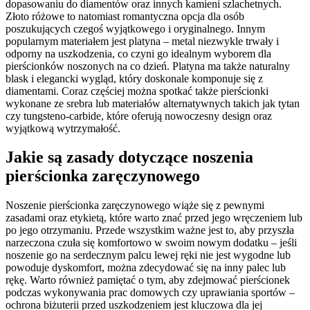
dopasowaniu do diamentów oraz innych kamieni szlachetnych.
Złoto różowe to natomiast romantyczna opcja dla osób
poszukujących czegoś wyjątkowego i oryginalnego. Innym
popularnym materiałem jest platyna – metal niezwykle trwały i
odporny na uszkodzenia, co czyni go idealnym wyborem dla
pierścionków noszonych na co dzień. Platyna ma także naturalny
blask i elegancki wygląd, który doskonale komponuje się z
diamentami. Coraz częściej można spotkać także pierścionki
wykonane ze srebra lub materiałów alternatywnych takich jak tytan
czy tungsteno-carbide, które oferują nowoczesny design oraz
wyjątkową wytrzymałość.
Jakie są zasady dotyczące noszenia
pierścionka zaręczynowego
Noszenie pierścionka zaręczynowego wiąże się z pewnymi
zasadami oraz etykietą, które warto znać przed jego wręczeniem lub
po jego otrzymaniu. Przede wszystkim ważne jest to, aby przyszła
narzeczona czuła się komfortowo w swoim nowym dodatku – jeśli
noszenie go na serdecznym palcu lewej ręki nie jest wygodne lub
powoduje dyskomfort, można zdecydować się na inny palec lub
rękę. Warto również pamiętać o tym, aby zdejmować pierścionek
podczas wykonywania prac domowych czy uprawiania sportów –
ochrona biżuterii przed uszkodzeniem jest kluczowa dla jej