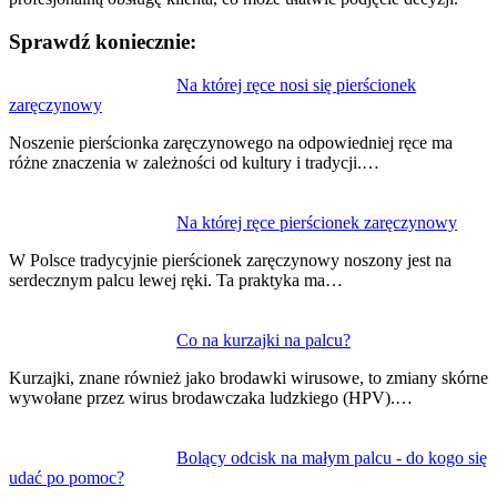
Sprawdź koniecznie:
Nawigacja
Na której ręce nosi się pierścionek
zaręczynowy
wpisu
Noszenie pierścionka zaręczynowego na odpowiedniej ręce ma
różne znaczenia w zależności od kultury i tradycji.…
Na której ręce pierścionek zaręczynowy
W Polsce tradycyjnie pierścionek zaręczynowy noszony jest na
serdecznym palcu lewej ręki. Ta praktyka ma…
Co na kurzajki na palcu?
Kurzajki, znane również jako brodawki wirusowe, to zmiany skórne
wywołane przez wirus brodawczaka ludzkiego (HPV).…
Bolący odcisk na małym palcu - do kogo się
udać po pomoc?