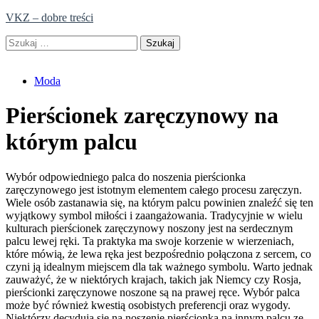
Skip
VKZ – dobre treści
to
Szukaj:
content
Moda
Pierścionek zaręczynowy na
którym palcu
Wybór odpowiedniego palca do noszenia pierścionka
zaręczynowego jest istotnym elementem całego procesu zaręczyn.
Wiele osób zastanawia się, na którym palcu powinien znaleźć się ten
wyjątkowy symbol miłości i zaangażowania. Tradycyjnie w wielu
kulturach pierścionek zaręczynowy noszony jest na serdecznym
palcu lewej ręki. Ta praktyka ma swoje korzenie w wierzeniach,
które mówią, że lewa ręka jest bezpośrednio połączona z sercem, co
czyni ją idealnym miejscem dla tak ważnego symbolu. Warto jednak
zauważyć, że w niektórych krajach, takich jak Niemcy czy Rosja,
pierścionki zaręczynowe noszone są na prawej ręce. Wybór palca
może być również kwestią osobistych preferencji oraz wygody.
Niektórzy decydują się na noszenie pierścionka na innym palcu ze