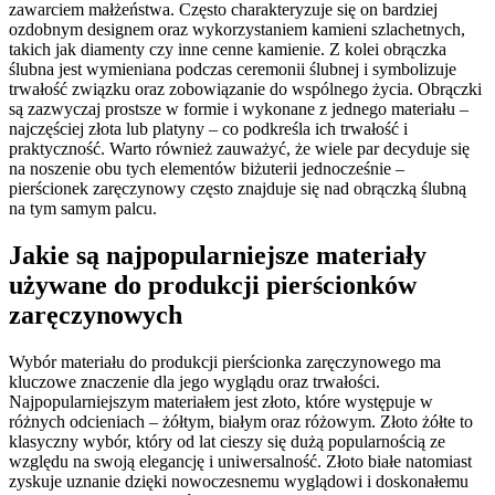
zawarciem małżeństwa. Często charakteryzuje się on bardziej
ozdobnym designem oraz wykorzystaniem kamieni szlachetnych,
takich jak diamenty czy inne cenne kamienie. Z kolei obrączka
ślubna jest wymieniana podczas ceremonii ślubnej i symbolizuje
trwałość związku oraz zobowiązanie do wspólnego życia. Obrączki
są zazwyczaj prostsze w formie i wykonane z jednego materiału –
najczęściej złota lub platyny – co podkreśla ich trwałość i
praktyczność. Warto również zauważyć, że wiele par decyduje się
na noszenie obu tych elementów biżuterii jednocześnie –
pierścionek zaręczynowy często znajduje się nad obrączką ślubną
na tym samym palcu.
Jakie są najpopularniejsze materiały
używane do produkcji pierścionków
zaręczynowych
Wybór materiału do produkcji pierścionka zaręczynowego ma
kluczowe znaczenie dla jego wyglądu oraz trwałości.
Najpopularniejszym materiałem jest złoto, które występuje w
różnych odcieniach – żółtym, białym oraz różowym. Złoto żółte to
klasyczny wybór, który od lat cieszy się dużą popularnością ze
względu na swoją elegancję i uniwersalność. Złoto białe natomiast
zyskuje uznanie dzięki nowoczesnemu wyglądowi i doskonałemu