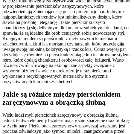
W 2023 roku możemy zaobserwować wiele interesujących trendów
w projektowaniu pierścionków zaręczynowych, które
odzwierciedlają zmieniające się gusta i preferencje par. Jednym z
najpopularniejszych trendów jest minimalistyczny design, który
stawia na prostotę i elegancję. Takie pierścionki często
charakteryzują się delikatnymi liniami oraz subtelnymi detalami, co
sprawia, że są idealne dla osób ceniących sobie nowoczesny styl.
Kolejnym trendem są pierścionki z nietypowymi kamieniami
szlachetnymi, takimi jak morganit czy tanzanit, które przyciągają
uwagę swoją unikalną kolorystyką i rzadkością. Coraz więcej par
decyduje się również na pierścionki vintage lub inspirowane stylem
retro, które dodają charakteru i osobowości całej biżuterii. Warto
również zwrócić uwagę na ekologiczne aspekty związane z
wyborem biżuterii – wiele marek oferuje teraz pierścionki
wykonane z recyklingowanych materiałów lub etycznie
pozyskiwanych kamieni szlachetnych.
Jakie są różnice między pierścionkiem
zaręczynowym a obrączką ślubną
Wielu ludzi myli pierścionek zaręczynowy z obrączką ślubną,
jednak te dwa elementy biżuterii mają różne znaczenie oraz funkcję
w życiu pary. Pierścionek zaręczynowy zazwyczaj wręczany jest
podczas oświadczyn jako symbol miłości i zaangażowania przed