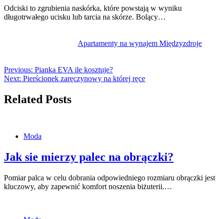
Odciski to zgrubienia naskórka, które powstają w wyniku
długotrwałego ucisku lub tarcia na skórze. Bolący…
Apartamenty na wynajem Międzyzdroje
Previous:
Pianka EVA ile kosztuje?
Next:
Pierścionek zaręczynowy na której ręce
Related Posts
Moda
Jak sie mierzy palec na obrączki?
Pomiar palca w celu dobrania odpowiedniego rozmiaru obrączki jest
kluczowy, aby zapewnić komfort noszenia biżuterii.…