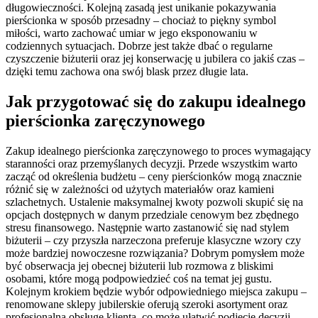
długowieczności. Kolejną zasadą jest unikanie pokazywania
pierścionka w sposób przesadny – chociaż to piękny symbol
miłości, warto zachować umiar w jego eksponowaniu w
codziennych sytuacjach. Dobrze jest także dbać o regularne
czyszczenie biżuterii oraz jej konserwację u jubilera co jakiś czas –
dzięki temu zachowa ona swój blask przez długie lata.
Jak przygotować się do zakupu idealnego
pierścionka zaręczynowego
Zakup idealnego pierścionka zaręczynowego to proces wymagający
staranności oraz przemyślanych decyzji. Przede wszystkim warto
zacząć od określenia budżetu – ceny pierścionków mogą znacznie
różnić się w zależności od użytych materiałów oraz kamieni
szlachetnych. Ustalenie maksymalnej kwoty pozwoli skupić się na
opcjach dostępnych w danym przedziale cenowym bez zbędnego
stresu finansowego. Następnie warto zastanowić się nad stylem
biżuterii – czy przyszła narzeczona preferuje klasyczne wzory czy
może bardziej nowoczesne rozwiązania? Dobrym pomysłem może
być obserwacja jej obecnej biżuterii lub rozmowa z bliskimi
osobami, które mogą podpowiedzieć coś na temat jej gustu.
Kolejnym krokiem będzie wybór odpowiedniego miejsca zakupu –
renomowane sklepy jubilerskie oferują szeroki asortyment oraz
profesjonalną obsługę klienta, co może ułatwić podjęcie decyzji.