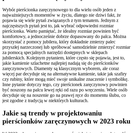
Wybór pierścionka zaręczynowego to dla wielu osób jeden z
najważniejszych momentów w życiu, dlatego nie dziwi fakt, że
pojawia się wiele pytań związanych z tym tematem. Jednym z
najczęstszych pytań jest to, jak wybrać odpowiedni rozmiar
pierścionka. Warto pamiętać, że idealny rozmiar powinien być
komfortowy, a jednocześnie dobrze dopasowany do palca. Można
skorzystać z pomocy jubilera, który dokładnie zmierzy palec
przyszłej narzeczonej lub spróbować samodzielnie zmierzyć rozmiar
za pomocą specjalnych narzędzi dostępnych w sklepach
jubilerskich. Kolejnym pytaniem, które często się pojawia, jest to,
jakie kamienie szlachetne najlepiej nadają się do pierścionków
zaręczynowych. Diamenty są klasycznym wyborem, ale coraz
więcej par decyduje się na alternatywne kamienie, takie jak szafiry
czy rubiny, które mogą mieć swoje unikalne znaczenie i symbolikę.
Inne pytanie dotyczy tego, czy pierścionek zaręczynowy powinien
być noszony na palcu lewej ręki od razu po wręczeniu. Wiele osób
decyduje się na noszenie go na prawej ręce do momentu ślubu, co
jest zgodne z tradycją w niektórych kulturach.
Jakie są trendy w projektowaniu
pierścionków zaręczynowych w 2023 roku