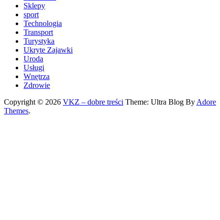
Sklepy
sport
Technologia
Transport
Turystyka
Ukryte Zajawki
Uroda
Usługi
Wnętrza
Zdrowie
Copyright © 2026
VKZ – dobre treści
Theme: Ultra Blog By
Adore
Themes
.