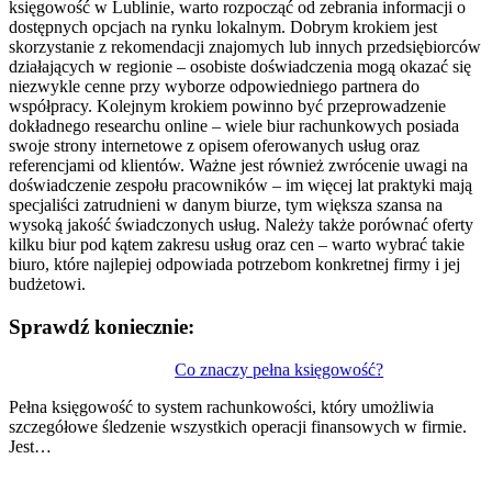
księgowość w Lublinie, warto rozpocząć od zebrania informacji o
dostępnych opcjach na rynku lokalnym. Dobrym krokiem jest
skorzystanie z rekomendacji znajomych lub innych przedsiębiorców
działających w regionie – osobiste doświadczenia mogą okazać się
niezwykle cenne przy wyborze odpowiedniego partnera do
współpracy. Kolejnym krokiem powinno być przeprowadzenie
dokładnego researchu online – wiele biur rachunkowych posiada
swoje strony internetowe z opisem oferowanych usług oraz
referencjami od klientów. Ważne jest również zwrócenie uwagi na
doświadczenie zespołu pracowników – im więcej lat praktyki mają
specjaliści zatrudnieni w danym biurze, tym większa szansa na
wysoką jakość świadczonych usług. Należy także porównać oferty
kilku biur pod kątem zakresu usług oraz cen – warto wybrać takie
biuro, które najlepiej odpowiada potrzebom konkretnej firmy i jej
budżetowi.
Sprawdź koniecznie:
Nawigacja
Co znaczy pełna księgowość?
wpisu
Pełna księgowość to system rachunkowości, który umożliwia
szczegółowe śledzenie wszystkich operacji finansowych w firmie.
Jest…