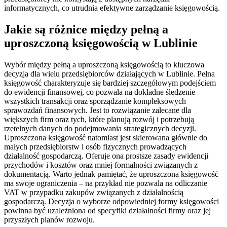
informatycznych, co utrudnia efektywne zarządzanie księgowością.
Jakie są różnice między pełną a
uproszczoną księgowością w Lublinie
Wybór między pełną a uproszczoną księgowością to kluczowa
decyzja dla wielu przedsiębiorców działających w Lublinie. Pełna
księgowość charakteryzuje się bardziej szczegółowym podejściem
do ewidencji finansowej, co pozwala na dokładne śledzenie
wszystkich transakcji oraz sporządzanie kompleksowych
sprawozdań finansowych. Jest to rozwiązanie zalecane dla
większych firm oraz tych, które planują rozwój i potrzebują
rzetelnych danych do podejmowania strategicznych decyzji.
Uproszczona księgowość natomiast jest skierowana głównie do
małych przedsiębiorstw i osób fizycznych prowadzących
działalność gospodarczą. Oferuje ona prostsze zasady ewidencji
przychodów i kosztów oraz mniej formalności związanych z
dokumentacją. Warto jednak pamiętać, że uproszczona księgowość
ma swoje ograniczenia – na przykład nie pozwala na odliczanie
VAT w przypadku zakupów związanych z działalnością
gospodarczą. Decyzja o wyborze odpowiedniej formy księgowości
powinna być uzależniona od specyfiki działalności firmy oraz jej
przyszłych planów rozwoju.