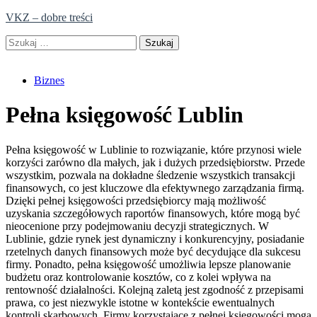
Skip
VKZ – dobre treści
to
Szukaj:
content
Biznes
Pełna księgowość Lublin
Pełna księgowość w Lublinie to rozwiązanie, które przynosi wiele
korzyści zarówno dla małych, jak i dużych przedsiębiorstw. Przede
wszystkim, pozwala na dokładne śledzenie wszystkich transakcji
finansowych, co jest kluczowe dla efektywnego zarządzania firmą.
Dzięki pełnej księgowości przedsiębiorcy mają możliwość
uzyskania szczegółowych raportów finansowych, które mogą być
nieocenione przy podejmowaniu decyzji strategicznych. W
Lublinie, gdzie rynek jest dynamiczny i konkurencyjny, posiadanie
rzetelnych danych finansowych może być decydujące dla sukcesu
firmy. Ponadto, pełna księgowość umożliwia lepsze planowanie
budżetu oraz kontrolowanie kosztów, co z kolei wpływa na
rentowność działalności. Kolejną zaletą jest zgodność z przepisami
prawa, co jest niezwykle istotne w kontekście ewentualnych
kontroli skarbowych. Firmy korzystające z pełnej księgowości mogą