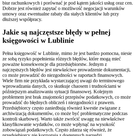
biur rachunkowych i porównać je pod kątem jakości usług oraz cen.
Dobrze jest również zapytać o możliwość negocjacji warunków
umowy oraz ewentualne rabaty dla stałych klientów lub przy
dłuższej współpracy.
Jakie są najczęstsze błędy w pełnej
księgowości w Lublinie
Pełna księgowość w Lublinie, mimo że jest bardzo pomocna, niesie
ze sobą ryzyko popełnienia różnych błędów, które mogą mieć
poważne konsekwencje dla przedsiębiorstw. Jednym z
najczęstszych błędów jest niewłaściwe prowadzenie dokumentacji,
co może prowadzić do niezgodności w raportach finansowych.
Wiele firm nie przykłada wystarczającej uwagi do terminowego
wprowadzania danych, co skutkuje chaosem i trudnościami w
późniejszym analizowaniu sytuacji finansowej. Kolejnym
problemem jest brak znajomości przepisów podatkowych, co może
prowadzić do błędnych obliczeń i niezgodności z prawem.
Przedsiębiorcy często zaniedbują również kwestie związane z
archiwizacją dokumentów, co może być problematyczne podczas
kontroli skarbowej. Warto także zwrócić uwagę na niewłaściwe
klasyfikowanie wydatków, co może wpłynąć na wysokość
zobowiązań podatkowych. Często zdarza się również, że
przedsiębiorcy nie korzystają z dostępnych narzędzi