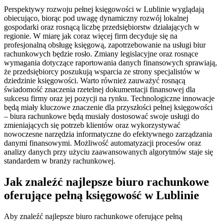
Perspektywy rozwoju pełnej księgowości w Lublinie wyglądają
obiecująco, biorąc pod uwagę dynamiczny rozwój lokalnej
gospodarki oraz rosnącą liczbę przedsiębiorstw działających w
regionie. W miarę jak coraz więcej firm decyduje się na
profesjonalną obsługę księgową, zapotrzebowanie na usługi biur
rachunkowych będzie rosło. Zmiany legislacyjne oraz rosnące
wymagania dotyczące raportowania danych finansowych sprawiają,
że przedsiębiorcy poszukują wsparcia ze strony specjalistów w
dziedzinie księgowości. Warto również zauważyć rosnącą
świadomość znaczenia rzetelnej dokumentacji finansowej dla
sukcesu firmy oraz jej pozycji na rynku. Technologiczne innowacje
będą miały kluczowe znaczenie dla przyszłości pełnej księgowości
– biura rachunkowe będą musiały dostosować swoje usługi do
zmieniających się potrzeb klientów oraz wykorzystywać
nowoczesne narzędzia informatyczne do efektywnego zarządzania
danymi finansowymi. Możliwość automatyzacji procesów oraz
analizy danych przy użyciu zaawansowanych algorytmów staje się
standardem w branży rachunkowej.
Jak znaleźć najlepsze biuro rachunkowe
oferujące pełną księgowość w Lublinie
Aby znaleźć najlepsze biuro rachunkowe oferujące pełną