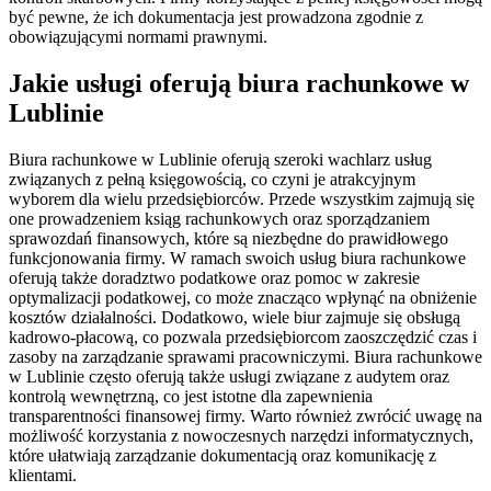
być pewne, że ich dokumentacja jest prowadzona zgodnie z
obowiązującymi normami prawnymi.
Jakie usługi oferują biura rachunkowe w
Lublinie
Biura rachunkowe w Lublinie oferują szeroki wachlarz usług
związanych z pełną księgowością, co czyni je atrakcyjnym
wyborem dla wielu przedsiębiorców. Przede wszystkim zajmują się
one prowadzeniem ksiąg rachunkowych oraz sporządzaniem
sprawozdań finansowych, które są niezbędne do prawidłowego
funkcjonowania firmy. W ramach swoich usług biura rachunkowe
oferują także doradztwo podatkowe oraz pomoc w zakresie
optymalizacji podatkowej, co może znacząco wpłynąć na obniżenie
kosztów działalności. Dodatkowo, wiele biur zajmuje się obsługą
kadrowo-płacową, co pozwala przedsiębiorcom zaoszczędzić czas i
zasoby na zarządzanie sprawami pracowniczymi. Biura rachunkowe
w Lublinie często oferują także usługi związane z audytem oraz
kontrolą wewnętrzną, co jest istotne dla zapewnienia
transparentności finansowej firmy. Warto również zwrócić uwagę na
możliwość korzystania z nowoczesnych narzędzi informatycznych,
które ułatwiają zarządzanie dokumentacją oraz komunikację z
klientami.