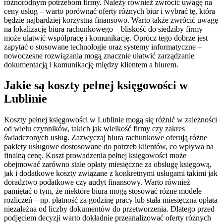
różnorodnym potrzebom firmy. Należy również zwrócić uwagę na
ceny usług – warto porównać oferty różnych biur i wybrać tę, która
będzie najbardziej korzystna finansowo. Warto także zwrócić uwagę
na lokalizację biura rachunkowego – bliskość do siedziby firmy
może ułatwić współpracę i komunikację. Oprócz tego dobrze jest
zapytać o stosowane technologie oraz systemy informatyczne –
nowoczesne rozwiązania mogą znacznie ułatwić zarządzanie
dokumentacją i komunikację między klientem a biurem.
Jakie są koszty pełnej księgowości w
Lublinie
Koszty pełnej księgowości w Lublinie mogą się różnić w zależności
od wielu czynników, takich jak wielkość firmy czy zakres
świadczonych usług. Zazwyczaj biura rachunkowe oferują różne
pakiety usługowe dostosowane do potrzeb klientów, co wpływa na
finalną cenę. Koszt prowadzenia pełnej księgowości może
obejmować zarówno stałe opłaty miesięczne za obsługę księgową,
jak i dodatkowe koszty związane z konkretnymi usługami takimi jak
doradztwo podatkowe czy audyt finansowy. Warto również
pamiętać o tym, że niektóre biura mogą stosować różne modele
rozliczeń – np. płatność za godzinę pracy lub stała miesięczna opłata
niezależna od liczby dokumentów do przetworzenia. Dlatego przed
podjęciem decyzji warto dokładnie przeanalizować oferty różnych