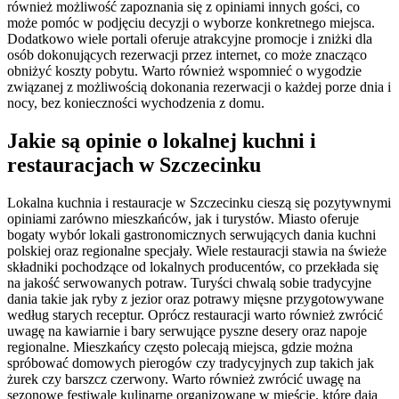
również możliwość zapoznania się z opiniami innych gości, co
może pomóc w podjęciu decyzji o wyborze konkretnego miejsca.
Dodatkowo wiele portali oferuje atrakcyjne promocje i zniżki dla
osób dokonujących rezerwacji przez internet, co może znacząco
obniżyć koszty pobytu. Warto również wspomnieć o wygodzie
związanej z możliwością dokonania rezerwacji o każdej porze dnia i
nocy, bez konieczności wychodzenia z domu.
Jakie są opinie o lokalnej kuchni i
restauracjach w Szczecinku
Lokalna kuchnia i restauracje w Szczecinku cieszą się pozytywnymi
opiniami zarówno mieszkańców, jak i turystów. Miasto oferuje
bogaty wybór lokali gastronomicznych serwujących dania kuchni
polskiej oraz regionalne specjały. Wiele restauracji stawia na świeże
składniki pochodzące od lokalnych producentów, co przekłada się
na jakość serwowanych potraw. Turyści chwalą sobie tradycyjne
dania takie jak ryby z jezior oraz potrawy mięsne przygotowywane
według starych receptur. Oprócz restauracji warto również zwrócić
uwagę na kawiarnie i bary serwujące pyszne desery oraz napoje
regionalne. Mieszkańcy często polecają miejsca, gdzie można
spróbować domowych pierogów czy tradycyjnych zup takich jak
żurek czy barszcz czerwony. Warto również zwrócić uwagę na
sezonowe festiwale kulinarne organizowane w mieście, które dają