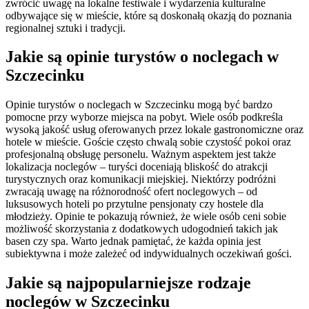
zwrócić uwagę na lokalne festiwale i wydarzenia kulturalne
odbywające się w mieście, które są doskonałą okazją do poznania
regionalnej sztuki i tradycji.
Jakie są opinie turystów o noclegach w
Szczecinku
Opinie turystów o noclegach w Szczecinku mogą być bardzo
pomocne przy wyborze miejsca na pobyt. Wiele osób podkreśla
wysoką jakość usług oferowanych przez lokale gastronomiczne oraz
hotele w mieście. Goście często chwalą sobie czystość pokoi oraz
profesjonalną obsługę personelu. Ważnym aspektem jest także
lokalizacja noclegów – turyści doceniają bliskość do atrakcji
turystycznych oraz komunikacji miejskiej. Niektórzy podróżni
zwracają uwagę na różnorodność ofert noclegowych – od
luksusowych hoteli po przytulne pensjonaty czy hostele dla
młodzieży. Opinie te pokazują również, że wiele osób ceni sobie
możliwość skorzystania z dodatkowych udogodnień takich jak
basen czy spa. Warto jednak pamiętać, że każda opinia jest
subiektywna i może zależeć od indywidualnych oczekiwań gości.
Jakie są najpopularniejsze rodzaje
noclegów w Szczecinku