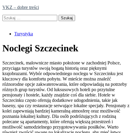
Skip
VKZ – dobre treści
to
Szukaj:
content
Turystyka
Noclegi Szczecinek
Szczecinek, malownicze miasto położone w zachodniej Polsce,
przyciąga turystów swoją bogatą historią oraz pięknymi
krajobrazami. Wybór odpowiedniego noclegu w Szczecinku jest
kluczowy dla komfortu pobytu. W mieście można znaleźć
różnorodne opcje zakwaterowania, które odpowiadają na potrzeby
różnych grup turystów. Od luksusowych hoteli po przytulne
pensjonaty i hostele, każdy znajdzie coś dla siebie. Hotele w
Szczecinku często oferują dodatkowe udogodnienia, takie jak
baseny, spa czy restauracje serwujące lokalne specjały. Pensjonaty z
kolei zapewniają bardziej kameralną atmosferę oraz możliwość
poznania lokalnej kultury. Dla osób podróżujących z rodziną
polecane są apartamenty, które oferują większą przestrzeń i
możliwość samodzielnego przygotowywania posiłków. Warto
również zwrócić uwagę na lokalizację noclegu, aby mieć łatwy