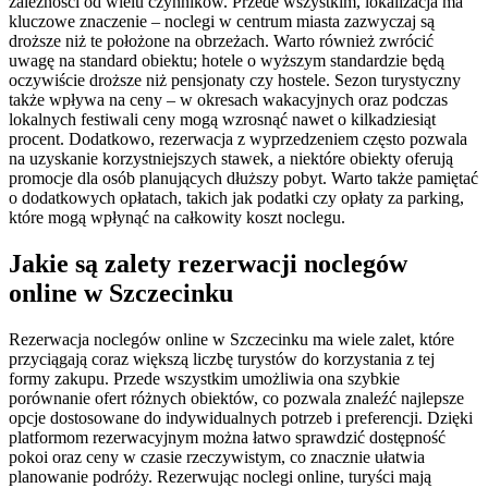
zależności od wielu czynników. Przede wszystkim, lokalizacja ma
kluczowe znaczenie – noclegi w centrum miasta zazwyczaj są
droższe niż te położone na obrzeżach. Warto również zwrócić
uwagę na standard obiektu; hotele o wyższym standardzie będą
oczywiście droższe niż pensjonaty czy hostele. Sezon turystyczny
także wpływa na ceny – w okresach wakacyjnych oraz podczas
lokalnych festiwali ceny mogą wzrosnąć nawet o kilkadziesiąt
procent. Dodatkowo, rezerwacja z wyprzedzeniem często pozwala
na uzyskanie korzystniejszych stawek, a niektóre obiekty oferują
promocje dla osób planujących dłuższy pobyt. Warto także pamiętać
o dodatkowych opłatach, takich jak podatki czy opłaty za parking,
które mogą wpłynąć na całkowity koszt noclegu.
Jakie są zalety rezerwacji noclegów
online w Szczecinku
Rezerwacja noclegów online w Szczecinku ma wiele zalet, które
przyciągają coraz większą liczbę turystów do korzystania z tej
formy zakupu. Przede wszystkim umożliwia ona szybkie
porównanie ofert różnych obiektów, co pozwala znaleźć najlepsze
opcje dostosowane do indywidualnych potrzeb i preferencji. Dzięki
platformom rezerwacyjnym można łatwo sprawdzić dostępność
pokoi oraz ceny w czasie rzeczywistym, co znacznie ułatwia
planowanie podróży. Rezerwując noclegi online, turyści mają