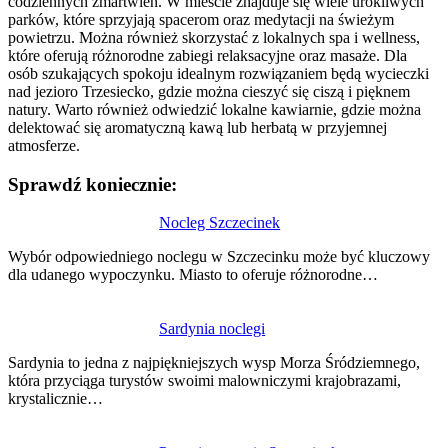
codziennych zmartwień. W mieście znajduje się wiele urokliwych
parków, które sprzyjają spacerom oraz medytacji na świeżym
powietrzu. Można również skorzystać z lokalnych spa i wellness,
które oferują różnorodne zabiegi relaksacyjne oraz masaże. Dla
osób szukających spokoju idealnym rozwiązaniem będą wycieczki
nad jezioro Trzesiecko, gdzie można cieszyć się ciszą i pięknem
natury. Warto również odwiedzić lokalne kawiarnie, gdzie można
delektować się aromatyczną kawą lub herbatą w przyjemnej
atmosferze.
Sprawdź koniecznie:
Nawigacja
Nocleg Szczecinek
wpisu
Wybór odpowiedniego noclegu w Szczecinku może być kluczowy
dla udanego wypoczynku. Miasto to oferuje różnorodne…
Sardynia noclegi
Sardynia to jedna z najpiękniejszych wysp Morza Śródziemnego,
która przyciąga turystów swoimi malowniczymi krajobrazami,
krystalicznie…