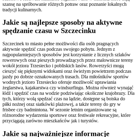
szansę na spróbowanie różnych potraw oraz poznanie lokalnych
tradycji kulinarnych.
Jakie są najlepsze sposoby na aktywne
spędzanie czasu w Szczecinku
Szczecinek to miasto pełne możliwości dla osób pragnących
aktywnie spędzić czas podczas swojego pobytu. Jednym z
najpopularniejszych sposobów jest korzystanie z licznych szlaków
rowerowych oraz pieszych prowadzących przez malownicze tereny
wokół jeziora Trzesiecko i pobliskich lasów. Rowerzyści mogą
cieszyć się pięknymi widokami oraz świeżym powietrzem podczas
jazdy po dobrze oznakowanych trasach. Dla miłośników sportów
wodnych jezioro Trzesiecko oferuje możliwość uprawiania
żeglarstwa, kajakarstwa czy windsurfingu. Można również wynająć
łódź i spędzić czas na wodzie podziwiając okoliczne krajobrazy. Dla
tych, którzy wolą spędzać czas na lądzie, dostępne są boiska do
piłki nożnej oraz siatkówki plażowej, a także tereny do gry w
frisbee czy badmintona. W sezonie letnim organizowane są
różnorodne wydarzenia sportowe oraz festiwale rekreacyjne, które
przyciągają zarówno mieszkańców jak i turystów.
Jakie są najważniejsze informacje