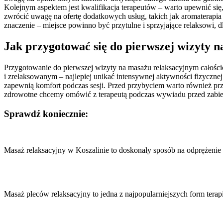
Kolejnym aspektem jest kwalifikacja terapeutów – warto upewnić si
zwrócić uwagę na ofertę dodatkowych usług, takich jak aromaterap
znaczenie – miejsce powinno być przytulne i sprzyjające relaksowi, 
Jak przygotować się do pierwszej wizyty 
Przygotowanie do pierwszej wizyty na masażu relaksacyjnym całośc
i zrelaksowanym – najlepiej unikać intensywnej aktywności fizyczne
zapewnią komfort podczas sesji. Przed przybyciem warto również prz
zdrowotne chcemy omówić z terapeutą podczas wywiadu przed zabiegi
Sprawdź koniecznie:
Nawigacja
wpisu
Masaż relaksacyjny w Koszalinie to doskonały sposób na odprężenie
Masaż pleców relaksacyjny to jedna z najpopularniejszych form terap