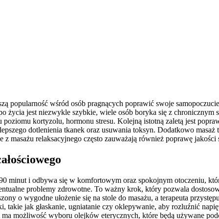
kszą popularność wśród osób pragnących poprawić swoje samopoczucie o
empo życia jest niezwykle szybkie, wiele osób boryka się z chroniczn
poziomu kortyzolu, hormonu stresu. Kolejną istotną zaletą jest popr
 lepszego dotlenienia tkanek oraz usuwania toksyn. Dodatkowo masaż
z masażu relaksacyjnego często zauważają również poprawę jakości sn
całościowego
90 minut i odbywa się w komfortowym oraz spokojnym otoczeniu, któr
wentualne problemy zdrowotne. To ważny krok, który pozwala dostos
oszony o wygodne ułożenie się na stole do masażu, a terapeuta przystę
ki, takie jak głaskanie, ugniatanie czy oklepywanie, aby rozluźnić nap
 ma możliwość wyboru olejków eterycznych, które będą używane podc