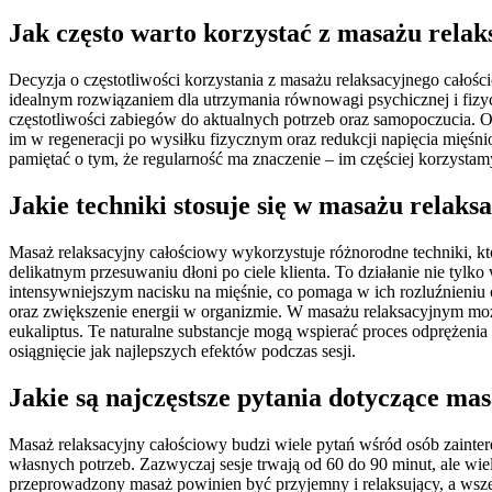
Jak często warto korzystać z masażu relak
Decyzja o częstotliwości korzystania z masażu relaksacyjnego całośc
idealnym rozwiązaniem dla utrzymania równowagi psychicznej i fizyc
częstotliwości zabiegów do aktualnych potrzeb oraz samopoczucia. 
im w regeneracji po wysiłku fizycznym oraz redukcji napięcia mięś
pamiętać o tym, że regularność ma znaczenie – im częściej korzysta
Jakie techniki stosuje się w masażu relak
Masaż relaksacyjny całościowy wykorzystuje różnorodne techniki, któr
delikatnym przesuwaniu dłoni po ciele klienta. To działanie nie tylko
intensywniejszym nacisku na mięśnie, co pomaga w ich rozluźnieniu o
oraz zwiększenie energii w organizmie. W masażu relaksacyjnym możn
eukaliptus. Te naturalne substancje mogą wspierać proces odprężeni
osiągnięcie jak najlepszych efektów podczas sesji.
Jakie są najczęstsze pytania dotyczące ma
Masaż relaksacyjny całościowy budzi wiele pytań wśród osób zainter
własnych potrzeb. Zazwyczaj sesje trwają od 60 do 90 minut, ale wi
przeprowadzony masaż powinien być przyjemny i relaksujący, a wszel