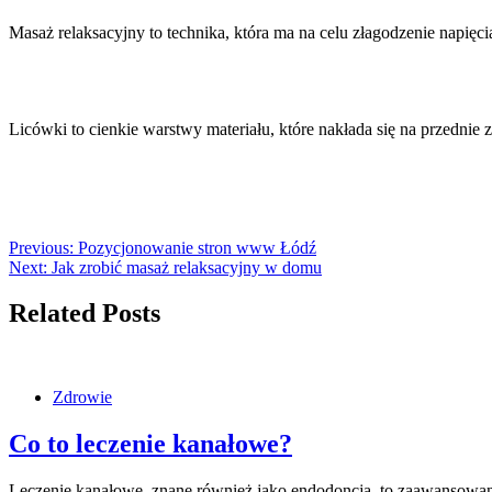
Masaż relaksacyjny to technika, która ma na celu złagodzenie napi
Licówki to cienkie warstwy materiału, które nakłada się na przedni
Previous:
Pozycjonowanie stron www Łódź
Next:
Jak zrobić masaż relaksacyjny w domu
Related Posts
Zdrowie
Co to leczenie kanałowe?
Leczenie kanałowe, znane również jako endodoncja, to zaawansowana