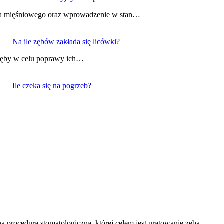
ęcia mięśniowego oraz wprowadzenie w stan…
Na ile zębów zakłada się licówki?
e zęby w celu poprawy ich…
Ile czeka się na pogrzeb?
 procedura stomatologiczna, której celem jest uratowanie zęba,…