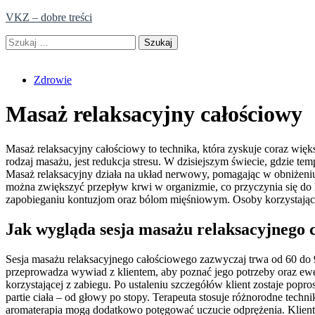
Skip
VKZ – dobre treści
to
Szukaj:
content
Zdrowie
Masaż relaksacyjny całościowy
Masaż relaksacyjny całościowy to technika, która zyskuje coraz wię
rodzaj masażu, jest redukcja stresu. W dzisiejszym świecie, gdzie t
Masaż relaksacyjny działa na układ nerwowy, pomagając w obniżeniu 
można zwiększyć przepływ krwi w organizmie, co przyczynia się do
zapobieganiu kontuzjom oraz bólom mięśniowym. Osoby korzystające 
Jak wygląda sesja masażu relaksacyjnego 
Sesja masażu relaksacyjnego całościowego zazwyczaj trwa od 60 do 
przeprowadza wywiad z klientem, aby poznać jego potrzeby oraz e
korzystającej z zabiegu. Po ustaleniu szczegółów klient zostaje popr
partie ciała – od głowy po stopy. Terapeuta stosuje różnorodne techni
aromaterapia mogą dodatkowo potęgować uczucie odprężenia. Klient