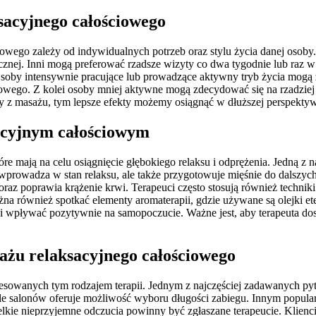
sacyjnego całościowego
iowego zależy od indywidualnych potrzeb oraz stylu życia danej osoby
znej. Inni mogą preferować rzadsze wizyty co dwa tygodnie lub raz w
Osoby intensywnie pracujące lub prowadzące aktywny tryb życia mogą 
niowego. Z kolei osoby mniej aktywne mogą zdecydować się na rzadziej
my z masażu, tym lepsze efekty możemy osiągnąć w dłuższej perspekty
sacyjnym całościowym
e mają na celu osiągnięcie głębokiego relaksu i odprężenia. Jedną z na
 wprowadza w stan relaksu, ale także przygotowuje mięśnie do dalszych 
raz poprawia krążenie krwi. Terapeuci często stosują również technik
a również spotkać elementy aromaterapii, gdzie używane są olejki ete
a i wpływać pozytywnie na samopoczucie. Ważne jest, aby terapeuta dos
sażu relaksacyjnego całościowego
esowanych tym rodzajem terapii. Jednym z najczęściej zadawanych pytań
ele salonów oferuje możliwość wyboru długości zabiegu. Innym popular
kie nieprzyjemne odczucia powinny być zgłaszane terapeucie. Klienci 