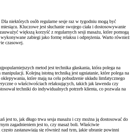
. Dla niektórych osób regularne sesje raz w tygodniu mogą być
 miesiącu. Kluczowe jest słuchanie swojego ciała i dostosowywanie
zauważyć większą korzyść z regularnych sesji masażu, które pomogą
 wykonywane zabiegi jako formę relaksu i odprężenia. Warto również
wie czasowej.
jpopularniejszych metod jest technika głaskania, która polega na
manipulacji. Kolejną istotną techniką jest ugniatanie, które polega na
i oklepywania, które mają na celu pobudzenie układu limfatycznego
ryczne o właściwościach relaksujących, takich jak lawenda czy
tosował techniki do indywidualnych potrzeb klienta, co pozwala na
 jest to, jak długo trwa sesja masażu i czy można ją dostosować do
nym zagadnieniem jest to, czy masaż boli. Właściwie
często zastanawiają się również nad tym, jakie ubranie powinni