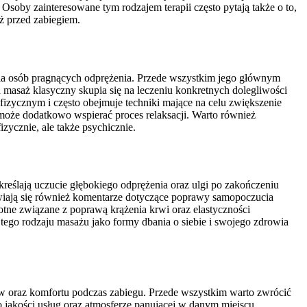
Osoby zainteresowane tym rodzajem terapii często pytają także o to,
ż przed zabiegiem.
la osób pragnących odprężenia. Przede wszystkim jego głównym
d masaż klasyczny skupia się na leczeniu konkretnych dolegliwości
fizycznym i często obejmuje techniki mające na celu zwiększenie
 może dodatkowo wspierać proces relaksacji. Warto również
zycznie, ale także psychicznie.
reślają uczucie głębokiego odprężenia oraz ulgi po zakończeniu
jawiają się również komentarze dotyczące poprawy samopoczucia
otne związane z poprawą krążenia krwi oraz elastyczności
tego rodzaju masażu jako formy dbania o siebie i swojego zdrowia
w oraz komfortu podczas zabiegu. Przede wszystkim warto zwrócić
 jakości usług oraz atmosferze panującej w danym miejscu.