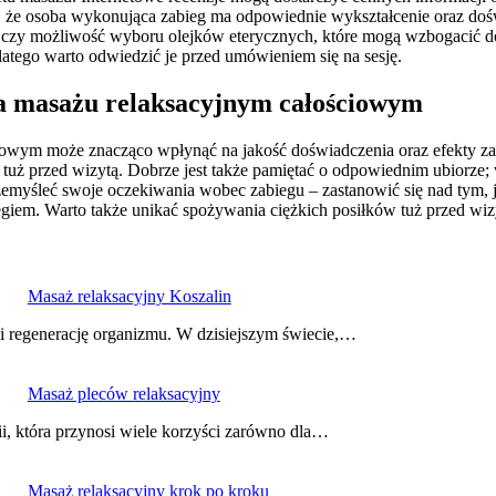
ę, że osoba wykonująca zabieg ma odpowiednie wykształcenie oraz doś
ia czy możliwość wyboru olejków eterycznych, które mogą wzbogacić 
dlatego warto odwiedzić je przed umówieniem się na sesję.
na masażu relaksacyjnym całościowym
iowym może znacząco wpłynąć na jakość doświadczenia oraz efekty za
j tuż przed wizytą. Dobrze jest także pamiętać o odpowiednim ubiorze
emyśleć swoje oczekiwania wobec zabiegu – zastanowić się nad tym, ja
em. Warto także unikać spożywania ciężkich posiłków tuż przed wizyt
Masaż relaksacyjny Koszalin
 i regenerację organizmu. W dzisiejszym świecie,…
Masaż pleców relaksacyjny
ii, która przynosi wiele korzyści zarówno dla…
Masaż relaksacyjny krok po kroku