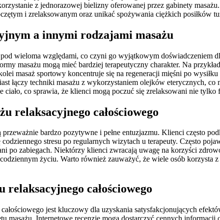
orzystanie z jednorazowej bielizny oferowanej przez gabinety masażu. 
poczętym i zrelaksowanym oraz unikać spożywania ciężkich posiłków tu
cyjnym a innymi rodzajami masażu
żu pod wieloma względami, co czyni go wyjątkowym doświadczeniem d
 formy masażu mogą mieć bardziej terapeutyczny charakter. Na przykła
olei masaż sportowy koncentruje się na regeneracji mięśni po wysiłku 
iast łączy techniki masażu z wykorzystaniem olejków eterycznych, co
iało, co sprawia, że klienci mogą poczuć się zrelaksowani nie tylko fi
ażu relaksacyjnego całościowego
 przeważnie bardzo pozytywne i pełne entuzjazmu. Klienci często podk
ę codziennego stresu po regularnych wizytach u terapeuty. Często po
wani po zabiegach. Niektórzy klienci zwracają uwagę na korzyści zdrow
codziennym życiu. Warto również zauważyć, że wiele osób korzysta z 
u relaksacyjnego całościowego
ałościowego jest kluczowy dla uzyskania satysfakcjonujących efektó
tu masażu. Internetowe recenzje mogą dostarczyć cennych informacji o