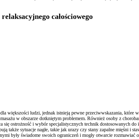
 relaksacyjnego całościowego
la większości ludzi, jednak istnieją pewne przeciwwskazania, które wa
ć masażu w obszarze dotkniętym problemem. Również osoby z chorobam
ca się ostrożność i wybór specjalistycznych technik dostosowanych d
ują także sytuacje nagłe, takie jak urazy czy stany zapalne mięśni i
lnymi były świadome swoich ograniczeń i mogły otwarcie rozmawiać o 