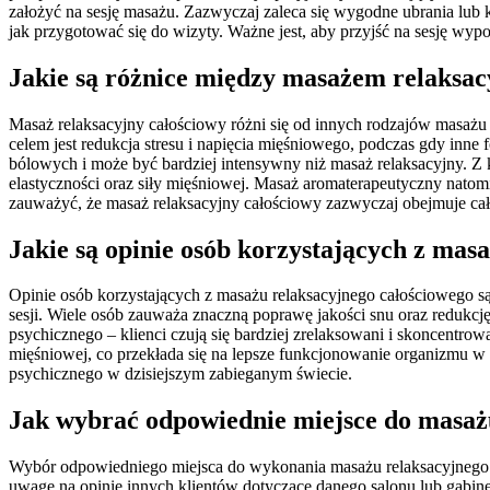
założyć na sesję masażu. Zazwyczaj zaleca się wygodne ubrania lub k
jak przygotować się do wizyty. Ważne jest, aby przyjść na sesję wy
Jakie są różnice między masażem relaksa
Masaż relaksacyjny całościowy różni się od innych rodzajów masa
celem jest redukcja stresu i napięcia mięśniowego, podczas gdy inne
bólowych i może być bardziej intensywny niż masaż relaksacyjny. Z k
elastyczności oraz siły mięśniowej. Masaż aromaterapeutyczny natom
zauważyć, że masaż relaksacyjny całościowy zazwyczaj obejmuje całe c
Jakie są opinie osób korzystających z mas
Opinie osób korzystających z masażu relaksacyjnego całościowego są
sesji. Wiele osób zauważa znaczną poprawę jakości snu oraz redukcj
psychicznego – klienci czują się bardziej zrelaksowani i skoncentro
mięśniowej, co przekłada się na lepsze funkcjonowanie organizmu w 
psychicznego w dzisiejszym zabieganym świecie.
Jak wybrać odpowiednie miejsce do masaż
Wybór odpowiedniego miejsca do wykonania masażu relaksacyjnego c
uwagę na opinie innych klientów dotyczące danego salonu lub gabine