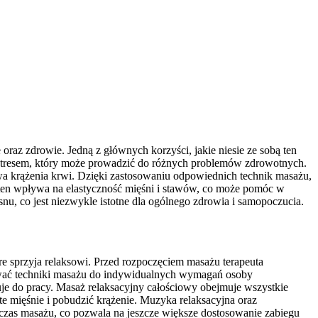
raz zdrowie. Jedną z głównych korzyści, jakie niesie ze sobą ten
ym stresem, który może prowadzić do różnych problemów zdrowotnych.
awa krążenia krwi. Dzięki zastosowaniu odpowiednich technik masażu,
 ten wpływa na elastyczność mięśni i stawów, co może pomóc w
u, co jest niezwykle istotne dla ogólnego zdrowia i samopoczucia.
e sprzyja relaksowi. Przed rozpoczęciem masażu terapeuta
ować techniki masażu do indywidualnych wymagań osoby
puje do pracy. Masaż relaksacyjny całościowy obejmuje wszystkie
ięte mięśnie i pobudzić krążenie. Muzyka relaksacyjna oraz
zas masażu, co pozwala na jeszcze większe dostosowanie zabiegu