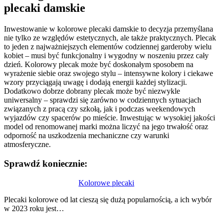
plecaki damskie
Inwestowanie w kolorowe plecaki damskie to decyzja przemyślana
nie tylko ze względów estetycznych, ale także praktycznych. Plecak
to jeden z najważniejszych elementów codziennej garderoby wielu
kobiet – musi być funkcjonalny i wygodny w noszeniu przez cały
dzień. Kolorowy plecak może być doskonałym sposobem na
wyrażenie siebie oraz swojego stylu – intensywne kolory i ciekawe
wzory przyciągają uwagę i dodają energii każdej stylizacji.
Dodatkowo dobrze dobrany plecak może być niezwykle
uniwersalny – sprawdzi się zarówno w codziennych sytuacjach
związanych z pracą czy szkołą, jak i podczas weekendowych
wyjazdów czy spacerów po mieście. Inwestując w wysokiej jakości
model od renomowanej marki można liczyć na jego trwałość oraz
odporność na uszkodzenia mechaniczne czy warunki
atmosferyczne.
Sprawdź koniecznie:
Nawigacja
Kolorowe plecaki
wpisu
Plecaki kolorowe od lat cieszą się dużą popularnością, a ich wybór
w 2023 roku jest…