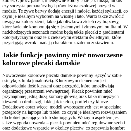
kobiet. Oprócz pasteli, intensywne kolory takie jak fuksja, turkus
czy soczysta pomarańcz będą również na czołowej pozycji w
modzie. Te żywe barwy dodają energii i radości każdej stylizacji, co
czyni je idealnym wyborem na wiosnę i lato. Warto także zwrócić
uwagę na kolory ziemi, takie jak oliwkowa zieleń czy brązowy,
które świetnie komponują się z jesiennymi i zimowymi outfitami. W
nadchodzących sezonach modne będą także plecaki z gradientami
kolorystycznymi oraz te z ciekawymi efektami świetlnymi, które
przyciągają wzrok i nadają charakteru każdemu zestawieniu.
Jakie funkcje powinny mieć nowoczesne
kolorowe plecaki damskie
Nowoczesne kolorowe plecaki damskie powinny łączyć w sobie
estetykę z funkcjonalnością. Kluczowym elementem jest
odpowiednia ilość kieszeni oraz przegród, które umożliwiają
organizację przestrzeni wewnętrznej. Plecak powinien mieć
przynajmniej jedną dużą komorę główną oraz kilka mniejszych
kieszeni na drobiazgi, takie jak telefon, portfel czy klucze.
Dodatkowo coraz więcej modeli wyposażonych jest w specjalne
przegrody na laptopa lub tablet, co czyni je idealnym rozwiązaniem
dla kobiet pracujących lub studiujących. Ważnym aspektem jest
także wygoda noszenia – plecak powinien mieć regulowane szelki
oraz dodatkowe wsparcie w okolicy pleców, co zapewnia komfort