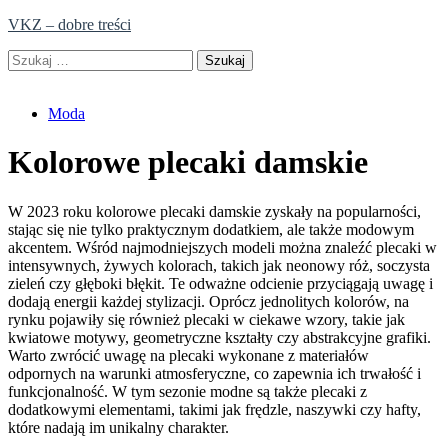
Skip
VKZ – dobre treści
to
Szukaj:
content
Moda
Kolorowe plecaki damskie
W 2023 roku kolorowe plecaki damskie zyskały na popularności,
stając się nie tylko praktycznym dodatkiem, ale także modowym
akcentem. Wśród najmodniejszych modeli można znaleźć plecaki w
intensywnych, żywych kolorach, takich jak neonowy róż, soczysta
zieleń czy głęboki błękit. Te odważne odcienie przyciągają uwagę i
dodają energii każdej stylizacji. Oprócz jednolitych kolorów, na
rynku pojawiły się również plecaki w ciekawe wzory, takie jak
kwiatowe motywy, geometryczne kształty czy abstrakcyjne grafiki.
Warto zwrócić uwagę na plecaki wykonane z materiałów
odpornych na warunki atmosferyczne, co zapewnia ich trwałość i
funkcjonalność. W tym sezonie modne są także plecaki z
dodatkowymi elementami, takimi jak frędzle, naszywki czy hafty,
które nadają im unikalny charakter.