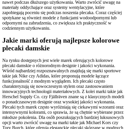
nawet podczas dłuższego użytkowania. Warto zwrócić uwagę na
materiały oddychające oraz systemy wentylacyjne, które
zapobiegają poceniu się podczas noszenia plecaka. Coraz częściej
spotykane są również modele z funkcjami wodoodpornymi lub
odpornymi na zabrudzenia, co zwiększa ich praktyczność w
codziennym użytkowaniu.
Jakie marki oferują najlepsze kolorowe
plecaki damskie
Na rynku dostępnych jest wiele marek oferujących kolorowe
plecaki damskie o różnorodnym designie i jakości wykonania.
Wśród najbardziej rozpoznawalnych znajdują się marki sportowe
takie jak Nike czy Adidas, które proponują modele łączące
funkcjonalność z modnym wyglądem. Ich plecaki często
charakteryzują się nowoczesnym stylem oraz zastosowaniem
innowacyjnych technologii materiałowych. Z kolei marki takie jak
Herschel Supply Co. czy Fjällräven znane są z klasycznych modeli
o ponadczasowym designie oraz wysokiej jakości wykonania.
Plecaki tych marek często wyróżniają się ciekawymi wzorami oraz
intensywnymi kolorami, co sprawia, że są chętnie wybierane przez
młodsze pokolenia. Dla osób poszukujących bardziej luksusowych
opcji warto zwrócić uwagę na marki takie jak Michael Kors czy
Tory Burch, które oferują eleganckie plecaki skórzane w modnych