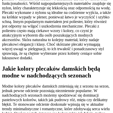
funkcjonalności. Wśród najpopularniejszych materiałów znajduje się
nylon, który charakteryzuje się lekkością oraz odpornością na wodę.
Plecaki wykonane z nylonu są idealne na codzienne wyjścia, a także
na krótkie wypady w plener, ponieważ łatwo je wyczyścić i szybko
schną. Innym popularnym materiałem jest poliester, który również
jest odporny na wilgoć i uszkodzenia mechaniczne. Plecaki z
poliestru często mają ciekawe wzory i kolory, co czyni je
atrakcyjnym wyborem dla osób poszukujących modnych
akcesoriów. Skóra naturalna to kolejny materiał, który nadaje
plecakowi elegancji i klasy. Choć skórzane plecaki wymagają
więcej uwagi w pielęgnacji, to ich trwałość i ponadczasowy styl
sprawiają, że są chętnie wybierane przez kobiety ceniące sobie
luksusowe dodatki.
Jakie kolory plecaków damskich będą
modne w nadchodzących sezonach
Modne kolory plecaków damskich zmieniają się z sezonu na sezon,
jednak pewne odcienie pozostają niezmiennie popularne. W
nadchodzących sezonach możemy spodziewać się dominacji
pastelowych kolorów, takich jak pudrowy róż, mięta czy delikatny
błękit. Te stonowane odcienie doskonale wpisują się w aktualne
trendy minimalistyczne i romantyczne, które zdobywają serca wielu