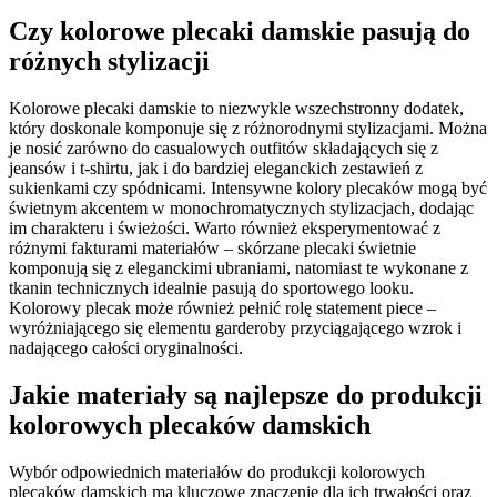
Czy kolorowe plecaki damskie pasują do
różnych stylizacji
Kolorowe plecaki damskie to niezwykle wszechstronny dodatek,
który doskonale komponuje się z różnorodnymi stylizacjami. Można
je nosić zarówno do casualowych outfitów składających się z
jeansów i t-shirtu, jak i do bardziej eleganckich zestawień z
sukienkami czy spódnicami. Intensywne kolory plecaków mogą być
świetnym akcentem w monochromatycznych stylizacjach, dodając
im charakteru i świeżości. Warto również eksperymentować z
różnymi fakturami materiałów – skórzane plecaki świetnie
komponują się z eleganckimi ubraniami, natomiast te wykonane z
tkanin technicznych idealnie pasują do sportowego looku.
Kolorowy plecak może również pełnić rolę statement piece –
wyróżniającego się elementu garderoby przyciągającego wzrok i
nadającego całości oryginalności.
Jakie materiały są najlepsze do produkcji
kolorowych plecaków damskich
Wybór odpowiednich materiałów do produkcji kolorowych
plecaków damskich ma kluczowe znaczenie dla ich trwałości oraz