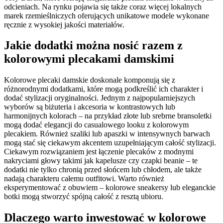
odcieniach. Na rynku pojawia się także coraz więcej lokalnych
marek rzemieślniczych oferujących unikatowe modele wykonane
ręcznie z wysokiej jakości materiałów.
Jakie dodatki można nosić razem z
kolorowymi plecakami damskimi
Kolorowe plecaki damskie doskonale komponują się z
różnorodnymi dodatkami, które mogą podkreślić ich charakter i
dodać stylizacji oryginalności. Jednym z najpopularniejszych
wyborów są biżuteria i akcesoria w kontrastowych lub
harmonijnych kolorach – na przykład złote lub srebrne bransoletki
mogą dodać elegancji do casualowego looku z kolorowym
plecakiem. Również szaliki lub apaszki w intensywnych barwach
mogą stać się ciekawym akcentem uzupełniającym całość stylizacji.
Ciekawym rozwiązaniem jest łączenie plecaków z modnymi
nakryciami głowy takimi jak kapelusze czy czapki beanie – te
dodatki nie tylko chronią przed słońcem lub chłodem, ale także
nadają charakteru całemu outfitowi. Warto również
eksperymentować z obuwiem – kolorowe sneakersy lub eleganckie
botki mogą stworzyć spójną całość z resztą ubioru.
Dlaczego warto inwestować w kolorowe