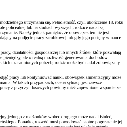
odzielnego utrzymania się. Pełnoletność, czyli ukończenie 18. roku
ole policealnej lub na studiach wyższych, rodzice nadal są
rzymanie. Należy jednak pamiętać, że obowiązek ten nie jest
alający na podjęcie pracy zarobkowej lub gdy jego postępy w nauce
pracy, działalności gospodarczej lub innych źródeł, które pozwalają
ie pieniędzy, ale o realną możliwość generowania dochodów
zystkich uzasadnionych potrzeb, rodzic może być nadal zobowiązany
 podjąć pracy lub kontynuować nauki, obowiązek alimentacyjny może
ymania. W takich przypadkach, ocena sytuacji jest zawsze
o pracy z przyczyn losowych powinny mieć zapewnione wsparcie ze
jny jednego z małżonków wobec drugiego może nadal istnieć,
eńskiego. Ponadto, rozwód musi powodować istotne pogorszenie jej
zeczeniem, a przyczyną tego pogorszenia jest właśnie ustanie