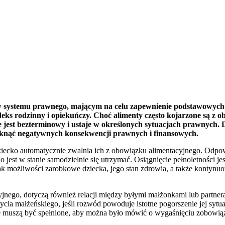
ów systemu prawnego, mającym na celu zapewnienie podstawowyc
ks rodzinny i opiekuńczy. Choć alimenty często kojarzone są z ob
nie jest bezterminowy i ustaje w określonych sytuacjach prawnych.
niknąć negatywnych konsekwencji prawnych i finansowych.
 dziecko automatycznie zwalnia ich z obowiązku alimentacyjnego. Odpo
est w stanie samodzielnie się utrzymać. Osiągnięcie pełnoletności je
e jak możliwości zarobkowe dziecka, jego stan zdrowia, a także kontyn
yjnego, dotyczą również relacji między byłymi małżonkami lub partne
ycia małżeńskiego, jeśli rozwód powoduje istotne pogorszenie jej syt
e muszą być spełnione, aby można było mówić o wygaśnięciu zobowią