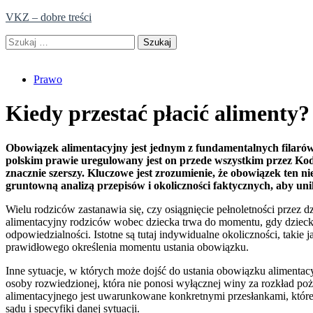
Skip
VKZ – dobre treści
to
Szukaj:
content
Prawo
Kiedy przestać płacić alimenty?
Obowiązek alimentacyjny jest jednym z fundamentalnych filar
polskim prawie uregulowany jest on przede wszystkim przez Kode
znacznie szerszy. Kluczowe jest zrozumienie, że obowiązek ten 
gruntowną analizą przepisów i okoliczności faktycznych, aby u
Wielu rodziców zastanawia się, czy osiągnięcie pełnoletności przez
alimentacyjny rodziców wobec dziecka trwa do momentu, gdy dziecko j
odpowiedzialności. Istotne są tutaj indywidualne okoliczności, taki
prawidłowego określenia momentu ustania obowiązku.
Inne sytuacje, w których może dojść do ustania obowiązku alimentac
osoby rozwiedzionej, która nie ponosi wyłącznej winy za rozkład poż
alimentacyjnego jest uwarunkowane konkretnymi przesłankami, któr
sądu i specyfiki danej sytuacji.