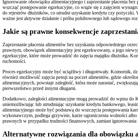
Ignorowanie obowiązku alimentacyjnego i zaprzestanie płacenia be
wszcząć postępowanie egzekucyjne, co wiąże się z zajęciem wynagr
do rejestrów dłużników, co utrudni uzyskanie kredytu czy pożyczki.
ważne jest aktywne działanie i próba polubownego lub sądowego ro
Jakie są prawne konsekwencje zaprzestani
Zaprzestanie płacenia alimentów bez uzyskania odpowiedniego orze
prawnym, obowiązek alimentacyjny jest egzekwowany, a jego niewyp
egzekucyjne, które może prowadzić do zajęcia majątku dłużnika. Ko
ruchomości.
Proces egzekucyjny może być uciążliwy i długotrwały. Komornik, dz
również możliwość zajęcia pensji na poczet alimentów, gdzie określo
alimentacyjnych, powstaje zaległość, która może narastać, zwiększają
pierwszeństwo przed innymi długami.
Dodatkowo, zaległości alimentacyjne mogą prowadzić do wpisu do K
uniemożliwiając lub utrudniając uzyskanie kredytu bankowego, leas
alimentacyjnego może być podstawą do wszczęcia postępowania karn
wykonawczym, podlega grzywnie, karze ograniczenia wolności albo 
prawnych w przypadku trudności finansowych, zamiast ignorowania
Alternatywne rozwiązania dla obowiązku 