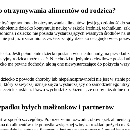
do otrzymywania alimentów od rodzica?
być uprawnione do otrzymywania alimentów, jest jego zdolność do sam
pełnoletnie dziecko kontynuuje naukę w szkole średniej, technikum, szk
sadniona i dziecko nie posiada wystarczających własnych środków na ut
 nie jest już uzasadnione, zwłaszcza gdy dziecko osiągnęło wiek pozw
cka. Jeśli pełnoletnie dziecko posiada własne dochody, na przykład z 
cyjny rodzica może ustać. Nie chodzi tu jedynie o chwilowe posiadan
dziecko ma pewne dochody, ale są one niewystarczające do pokrycia ws
i dziecko z powodu choroby lub niepełnosprawności nie jest w stanie
ku, który zazwyczaj uznaje się za wystarczający do samodzielnego utrz
eceń lekarskich. Prawo wychodzi z założenia, że osoby niezdolne d
ypadku byłych małżonków i partnerów
 w sposób szczególny. Po orzeczeniu rozwodu, obowiązek alimentacy
a do alimentów nie ponosiła wyłącznej winy za rozkład pożycia małż
rozwodzie jej sytuacja finansowa jest znacząco gorsza niż przed jego or