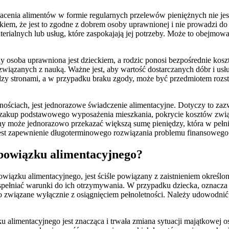
 płacenia alimentów w formie regularnych przelewów pieniężnych nie 
, że jest to zgodne z dobrem osoby uprawnionej i nie prowadzi do pogo
materialnych lub usług, które zaspokajają jej potrzeby. Może to obej
y osoba uprawniona jest dzieckiem, a rodzic ponosi bezpośrednie kosz
wiązanych z nauką. Ważne jest, aby wartość dostarczanych dóbr i usł
iędzy stronami, a w przypadku braku zgody, może być przedmiotem roz
ciach, jest jednorazowe świadczenie alimentacyjne. Dotyczy to zazw
a zakup podstawowego wyposażenia mieszkania, pokrycie kosztów zwią
y może jednorazowo przekazać większą sumę pieniędzy, która w pełni z
jest zapewnienie długoterminowego rozwiązania problemu finansowego
obowiązku alimentacyjnego?
iązku alimentacyjnego, jest ściśle powiązany z zaistnieniem określo
spełniać warunki do ich otrzymywania. W przypadku dziecka, oznacza t
to związane wyłącznie z osiągnięciem pełnoletności. Należy udowodni
imentacyjnego jest znacząca i trwała zmiana sytuacji majątkowej os