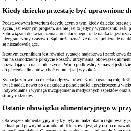
Kiedy dziecko przestaje być uprawnione 
Podstawowym kryterium decydującym o tym, kiedy dziecko przestaje 
życia, jest ważnym progiem, ale nie jest to jedyny wyznacznik. Jeśli 
zobowiązani do świadczenia alimentacyjnego, o ile nauka ta jest uza
nieograniczony czasowo. Sąd może uznać, że dalsze pobieranie nauki
są niezadowalające.
Istotnym czynnikiem jest również sytuacja majątkowa i zarobkowa dzie
mu na samodzielne pokrycie kosztów utrzymania, obowiązek alimenta
pozwalających na stabilne życie. Warto podkreślić, że nawet jeśli 
do płacenia alimentów, choć w mniejszej wysokości.
Sytuacja zdrowotna dziecka odgrywa również niebagatelną rolę. Jeśl
trwać nadal, nawet po osiągnięciu pełnoletności i przekroczeniu wie
indywidualna i wymaga uwzględnienia medycznych aspektów oraz zal
strony rodziców.
Ustanie obowiązku alimentacyjnego w prz
Obowiązek alimentacyjny między byłymi małżonkami regulowany jest
jednak pod pewnymi warunkami. Kluczowe jest, aby osoba uprawnion
sytuacji materialnej. Oznacza to, że osoba ta musi udowodnić, że po 