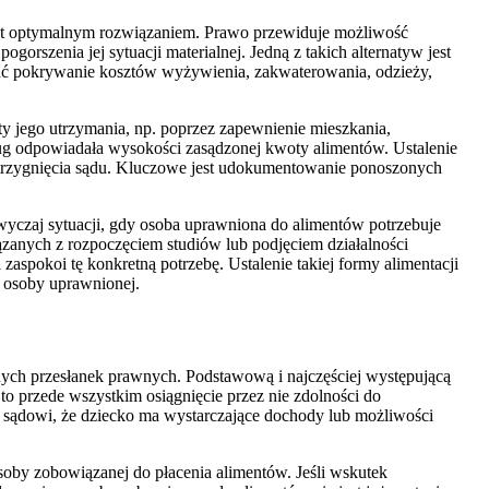
jest optymalnym rozwiązaniem. Prawo przewiduje możliwość
rszenia jej sytuacji materialnej. Jedną z takich alternatyw jest
mować pokrywanie kosztów wyżywienia, zakwaterowania, odzieży,
ty jego utrzymania, np. poprzez zapewnienie mieszkania,
ug odpowiadała wysokości zasądzonej kwoty alimentów. Ustalenie
strzygnięcia sądu. Kluczowe jest udokumentowanie ponoszonych
yczaj sytuacji, gdy osoba uprawniona do alimentów potrzebuje
zanych z rozpoczęciem studiów lub podjęciem działalności
aspokoi tę konkretną potrzebę. Ustalenie takiej formy alimentacji
 osoby uprawnionej.
nych przesłanek prawnych. Podstawową i najczęściej występującą
o przede wszystkim osiągnięcie przez nie zdolności do
ć sądowi, że dziecko ma wystarczające dochody lub możliwości
oby zobowiązanej do płacenia alimentów. Jeśli wskutek