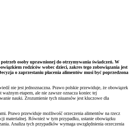
h potrzeb osoby uprawnionej do otrzymywania świadczeń. W
owiązkiem rodziców wobec dzieci, zakres tego zobowiązania jest
 Decyzja o zaprzestaniu płacenia alimentów musi być poprzedzona
wiedź nie jest jednoznaczna. Prawo polskie przewiduje, że obowiązek
st ważnym etapem, ale nie zawsze oznacza koniec tej
uowanie nauki. Zrozumienie tych niuansów jest kluczowe dla
rami. Prawo przewiduje możliwość orzeczenia alimentów na rzecz
uacji materialnej. Również w tym przypadku, ustanie obowiązku
zania. Analiza tych przypadków wymaga uwzględnienia orzeczenia