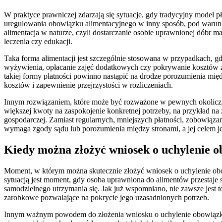
W praktyce prawniczej zdarzają się sytuacje, gdy tradycyjny model
uregulowania obowiązku alimentacyjnego w inny sposób, pod warunkiem
alimentacja w naturze, czyli dostarczanie osobie uprawnionej dóbr 
leczenia czy edukacji.
Taka forma alimentacji jest szczególnie stosowana w przypadkach, gd
wyżywienia, opłacanie zajęć dodatkowych czy pokrywanie kosztów z
takiej formy płatności powinno nastąpić na drodze porozumienia m
kosztów i zapewnienie przejrzystości w rozliczeniach.
Innym rozwiązaniem, które może być rozważone w pewnych okolicznoś
większej kwoty na zaspokojenie konkretnej potrzeby, na przykład n
gospodarczej. Zamiast regularnych, mniejszych płatności, zobowiązan
wymaga zgody sądu lub porozumienia między stronami, a jej celem 
Kiedy można złożyć wniosek o uchylenie 
Moment, w którym można skutecznie złożyć wniosek o uchylenie obow
sytuacją jest moment, gdy osoba uprawniona do alimentów przestaje 
samodzielnego utrzymania się. Jak już wspomniano, nie zawsze jest 
zarobkowe pozwalające na pokrycie jego uzasadnionych potrzeb.
Innym ważnym powodem do złożenia wniosku o uchylenie obowiązku al