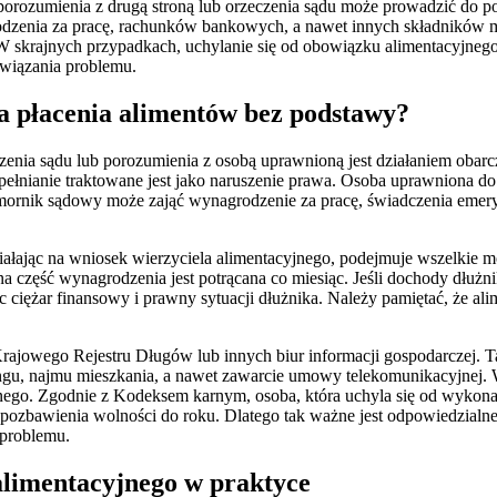
z porozumienia z drugą stroną lub orzeczenia sądu może prowadzić d
odzenia za pracę, rachunków bankowych, a nawet innych składników m
 W skrajnych przypadkach, uchylanie się od obowiązku alimentacyjneg
związania problemu.
a płacenia alimentów bez podstawy?
czenia sądu lub porozumienia z osobą uprawnioną jest działaniem o
ełnianie traktowane jest jako naruszenie prawa. Osoba uprawniona 
mornik sądowy może zająć wynagrodzenie za pracę, świadczenia emery
iałając na wniosek wierzyciela alimentacyjnego, podejmuje wszelkie
na część wynagrodzenia jest potrącana co miesiąc. Jeśli dochody dłuż
c ciężar finansowy i prawny sytuacji dłużnika. Należy pamiętać, że al
rajowego Rejestru Długów lub innych biur informacji gospodarczej. 
ingu, najmu mieszkania, a nawet zawarcie umowy telekomunikacyjnej.
ego. Zgodnie z Kodeksem karnym, osoba, która uchyla się od wykona
pozbawienia wolności do roku. Dlatego tak ważne jest odpowiedzialne
 problemu.
alimentacyjnego w praktyce