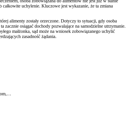
eczeniem, osoba zobowiązana do alimentów nie jest już w stanie
 całkowite uchylenie. Kluczowe jest wykazanie, że ta zmiana
ej alimenty zostały orzeczone. Dotyczy to sytuacji, gdy osoba
a zacznie osiągać dochody pozwalające na samodzielne utrzymanie.
 byłego małżonka, sąd może na wniosek zobowiązanego uchylić
rdzających zasadność żądania.
obom,…