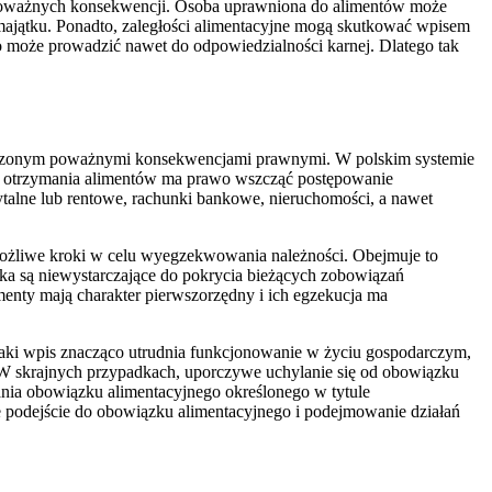
o poważnych konsekwencji. Osoba uprawniona do alimentów może
ajątku. Ponadto, zaległości alimentacyjne mogą skutkować wpisem
o może prowadzić nawet do odpowiedzialności karnej. Dlatego tak
barczonym poważnymi konsekwencjami prawnymi. W polskim systemie
do otrzymania alimentów ma prawo wszcząć postępowanie
talne lub rentowe, rachunki bankowe, nieruchomości, a nawet
 możliwe kroki w celu wyegzekwowania należności. Obejmuje to
nika są niewystarczające do pokrycia bieżących zobowiązań
imenty mają charakter pierwszorzędny i ich egzekucja ma
Taki wpis znacząco utrudnia funkcjonowanie w życiu gospodarczym,
 W skrajnych przypadkach, uporczywe uchylanie się od obowiązku
nia obowiązku alimentacyjnego określonego w tytule
 podejście do obowiązku alimentacyjnego i podejmowanie działań