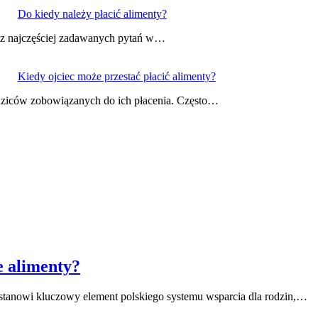
Do kiedy należy płacić alimenty?
ym z najczęściej zadawanych pytań w…
Kiedy ojciec może przestać płacić alimenty?
odziców zobowiązanych do ich płacenia. Często…
e alimenty?
stanowi kluczowy element polskiego systemu wsparcia dla rodzin,…