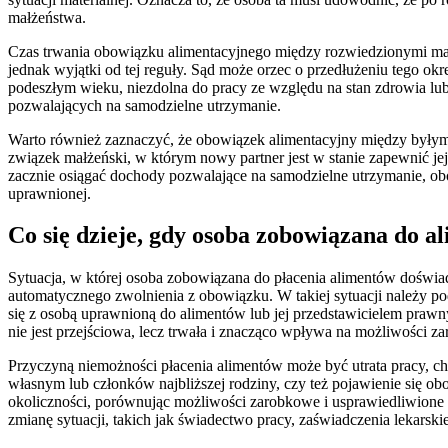
małżeństwa.
Czas trwania obowiązku alimentacyjnego między rozwiedzionymi małżo
jednak wyjątki od tej reguły. Sąd może orzec o przedłużeniu tego ok
podeszłym wieku, niezdolna do pracy ze względu na stan zdrowia lu
pozwalających na samodzielne utrzymanie.
Warto również zaznaczyć, że obowiązek alimentacyjny między były
związek małżeński, w którym nowy partner jest w stanie zapewnić j
zacznie osiągać dochody pozwalające na samodzielne utrzymanie, o
uprawnionej.
Co się dzieje, gdy osoba zobowiązana do a
Sytuacja, w której osoba zobowiązana do płacenia alimentów doświ
automatycznego zwolnienia z obowiązku. W takiej sytuacji należy p
się z osobą uprawnioną do alimentów lub jej przedstawicielem prawn
nie jest przejściowa, lecz trwała i znacząco wpływa na możliwości 
Przyczyną niemożności płacenia alimentów może być utrata pracy,
własnym lub członków najbliższej rodziny, czy też pojawienie się o
okoliczności, porównując możliwości zarobkowe i usprawiedliwione
zmianę sytuacji, takich jak świadectwo pracy, zaświadczenia lekarsk