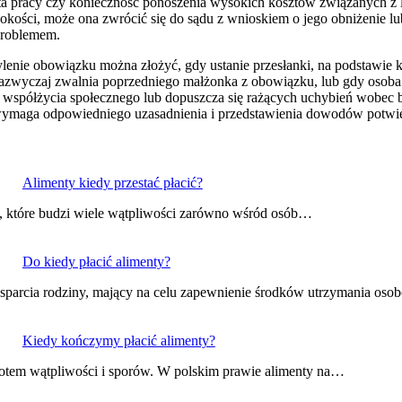
ata pracy czy konieczność ponoszenia wysokich kosztów związanych z l
ości, może ona zwrócić się do sądu z wnioskiem o jego obniżenie lub
 problemem.
ie obowiązku można złożyć, gdy ustanie przesłanki, na podstawie któr
zwyczaj zwalnia poprzedniego małżonka z obowiązku, lub gdy osoba t
dy współżycia społecznego lub dopuszcza się rażących uchybień wobec
ymaga odpowiedniego uzasadnienia i przedstawienia dowodów potwie
Alimenty kiedy przestać płacić?
m, które budzi wiele wątpliwości zarówno wśród osób…
Do kiedy płacić alimenty?
sparcia rodziny, mający na celu zapewnienie środków utrzymania os
Kiedy kończymy płacić alimenty?
iotem wątpliwości i sporów. W polskim prawie alimenty na…