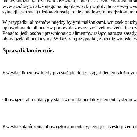
nieprzewidzianych zdarzeń losowych, takich jak ciężka choroba, utr
wywiązać się z nałożonego na nią obowiązku w dotychczasowej wysok
sytuacji jest trwałą niedogodnością, a nie chwilowym przejściowym
W przypadku alimentów między byłymi małżonkami, wniosek o uchylen
uprawniona do alimentów ponownie zawrze związek małżeński, co za
Ponadto, jeśli osoba uprawniona do alimentów rażąco narusza zasa
obowiązek alimentacyjny. W każdym przypadku, złożenie wniosku w
Sprawdź koniecznie:
Nawigacja
wpisu
Kwestia alimentów kiedy przestać płacić jest zagadnieniem złożony
Obowiązek alimentacyjny stanowi fundamentalny element systemu w
Kwestia zakończenia obowiązku alimentacyjnego jest często przedm