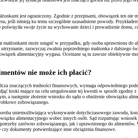
nkami jest ograniczony. Zgodnie z przepisami, obowiązek ten nie może
resu, jeśli istnieją ku temu szczególnie uzasadnione powody. Przykła
b poświęciła swoje życie na wychowanie dzieci i prowadzenie domu, co
mi małżonkami może ustąpić w przypadku, gdy osoba uprawniona do 
ej utrzymanie, zazwyczaj zwalnia poprzedniego małżonka z dalszego św
bowiązek alimentacyjny wygasa. Oceniane są tu zawsze obiektywne moż
limentów nie może ich płacić?
adcza znaczących trudności finansowych, wymaga odpowiedniego pode
odjąć kroki mające na celu uregulowanie tej kwestii w sposób zgodny
ym, a następnie złożenie wniosku do sądu o obniżenie obowiązku alime
zarobkowe zobowiązanego.
 choroba uniemożliwiająca wykonywanie dotychczasowego zawodu, kon
bowiązku alimentacyjnego wobec innych osób. Sąd rozpatrując wniosek 
 potrzeby zarówno zobowiązanego, jak i uprawnionego do alimentów.
ie czy dokumenty potwierdzające inne obciążenia finansowe.