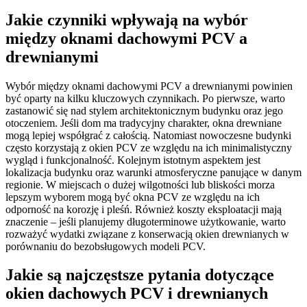
Jakie czynniki wpływają na wybór
między oknami dachowymi PCV a
drewnianymi
Wybór między oknami dachowymi PCV a drewnianymi powinien
być oparty na kilku kluczowych czynnikach. Po pierwsze, warto
zastanowić się nad stylem architektonicznym budynku oraz jego
otoczeniem. Jeśli dom ma tradycyjny charakter, okna drewniane
mogą lepiej współgrać z całością. Natomiast nowoczesne budynki
często korzystają z okien PCV ze względu na ich minimalistyczny
wygląd i funkcjonalność. Kolejnym istotnym aspektem jest
lokalizacja budynku oraz warunki atmosferyczne panujące w danym
regionie. W miejscach o dużej wilgotności lub bliskości morza
lepszym wyborem mogą być okna PCV ze względu na ich
odporność na korozję i pleśń. Również koszty eksploatacji mają
znaczenie – jeśli planujemy długoterminowe użytkowanie, warto
rozważyć wydatki związane z konserwacją okien drewnianych w
porównaniu do bezobsługowych modeli PCV.
Jakie są najczęstsze pytania dotyczące
okien dachowych PCV i drewnianych