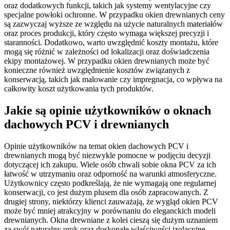
oraz dodatkowych funkcji, takich jak systemy wentylacyjne czy
specjalne powłoki ochronne. W przypadku okien drewnianych ceny
są zazwyczaj wyższe ze względu na użycie naturalnych materiałów
oraz proces produkcji, który często wymaga większej precyzji i
staranności. Dodatkowo, warto uwzględnić koszty montażu, które
mogą się różnić w zależności od lokalizacji oraz doświadczenia
ekipy montażowej. W przypadku okien drewnianych może być
konieczne również uwzględnienie kosztów związanych z
konserwacją, takich jak malowanie czy impregnacja, co wpływa na
całkowity koszt użytkowania tych produktów.
Jakie są opinie użytkowników o oknach
dachowych PCV i drewnianych
Opinie użytkowników na temat okien dachowych PCV i
drewnianych mogą być niezwykle pomocne w podjęciu decyzji
dotyczącej ich zakupu. Wiele osób chwali sobie okna PCV za ich
łatwość w utrzymaniu oraz odporność na warunki atmosferyczne.
Użytkownicy często podkreślają, że nie wymagają one regularnej
konserwacji, co jest dużym plusem dla osób zapracowanych. Z
drugiej strony, niektórzy klienci zauważają, że wygląd okien PCV
może być mniej atrakcyjny w porównaniu do eleganckich modeli
drewnianych. Okna drewniane z kolei cieszą się dużym uznaniem
za swój naturalny urok oraz doskonałe właściwości izolacyjne.