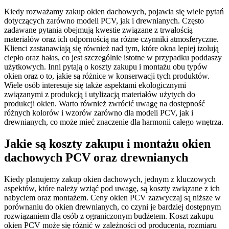
Kiedy rozważamy zakup okien dachowych, pojawia się wiele pytań
dotyczących zarówno modeli PCV, jak i drewnianych. Często
zadawane pytania obejmują kwestie związane z trwałością
materiałów oraz ich odpornością na różne czynniki atmosferyczne.
Klienci zastanawiają się również nad tym, które okna lepiej izolują
ciepło oraz hałas, co jest szczególnie istotne w przypadku poddaszy
użytkowych. Inni pytają o koszty zakupu i montażu obu typów
okien oraz o to, jakie są różnice w konserwacji tych produktów.
Wiele osób interesuje się także aspektami ekologicznymi
związanymi z produkcją i utylizacją materiałów użytych do
produkcji okien. Warto również zwrócić uwagę na dostępność
różnych kolorów i wzorów zarówno dla modeli PCV, jak i
drewnianych, co może mieć znaczenie dla harmonii całego wnętrza.
Jakie są koszty zakupu i montażu okien
dachowych PCV oraz drewnianych
Kiedy planujemy zakup okien dachowych, jednym z kluczowych
aspektów, które należy wziąć pod uwagę, są koszty związane z ich
nabyciem oraz montażem. Ceny okien PCV zazwyczaj są niższe w
porównaniu do okien drewnianych, co czyni je bardziej dostępnym
rozwiązaniem dla osób z ograniczonym budżetem. Koszt zakupu
okien PCV może się różnić w zależności od producenta, rozmiaru