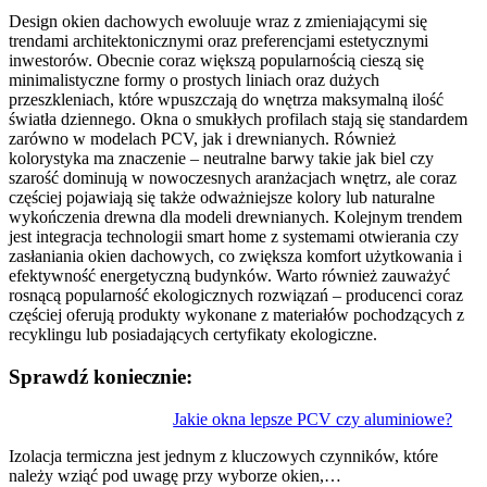
Design okien dachowych ewoluuje wraz z zmieniającymi się
trendami architektonicznymi oraz preferencjami estetycznymi
inwestorów. Obecnie coraz większą popularnością cieszą się
minimalistyczne formy o prostych liniach oraz dużych
przeszkleniach, które wpuszczają do wnętrza maksymalną ilość
światła dziennego. Okna o smukłych profilach stają się standardem
zarówno w modelach PCV, jak i drewnianych. Również
kolorystyka ma znaczenie – neutralne barwy takie jak biel czy
szarość dominują w nowoczesnych aranżacjach wnętrz, ale coraz
częściej pojawiają się także odważniejsze kolory lub naturalne
wykończenia drewna dla modeli drewnianych. Kolejnym trendem
jest integracja technologii smart home z systemami otwierania czy
zasłaniania okien dachowych, co zwiększa komfort użytkowania i
efektywność energetyczną budynków. Warto również zauważyć
rosnącą popularność ekologicznych rozwiązań – producenci coraz
częściej oferują produkty wykonane z materiałów pochodzących z
recyklingu lub posiadających certyfikaty ekologiczne.
Sprawdź koniecznie:
Nawigacja
Jakie okna lepsze PCV czy aluminiowe?
wpisu
Izolacja termiczna jest jednym z kluczowych czynników, które
należy wziąć pod uwagę przy wyborze okien,…