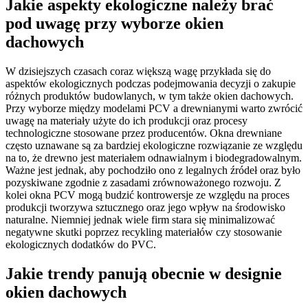
Jakie aspekty ekologiczne należy brać
pod uwagę przy wyborze okien
dachowych
W dzisiejszych czasach coraz większą wagę przykłada się do
aspektów ekologicznych podczas podejmowania decyzji o zakupie
różnych produktów budowlanych, w tym także okien dachowych.
Przy wyborze między modelami PCV a drewnianymi warto zwrócić
uwagę na materiały użyte do ich produkcji oraz procesy
technologiczne stosowane przez producentów. Okna drewniane
często uznawane są za bardziej ekologiczne rozwiązanie ze względu
na to, że drewno jest materiałem odnawialnym i biodegradowalnym.
Ważne jest jednak, aby pochodziło ono z legalnych źródeł oraz było
pozyskiwane zgodnie z zasadami zrównoważonego rozwoju. Z
kolei okna PCV mogą budzić kontrowersje ze względu na proces
produkcji tworzywa sztucznego oraz jego wpływ na środowisko
naturalne. Niemniej jednak wiele firm stara się minimalizować
negatywne skutki poprzez recykling materiałów czy stosowanie
ekologicznych dodatków do PVC.
Jakie trendy panują obecnie w designie
okien dachowych