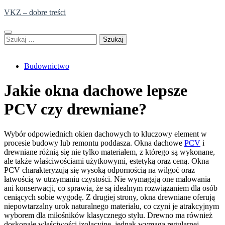
Skip
VKZ – dobre treści
to
content
Szukaj:
Budownictwo
Jakie okna dachowe lepsze
PCV czy drewniane?
Wybór odpowiednich okien dachowych to kluczowy element w
procesie budowy lub remontu poddasza. Okna dachowe
PCV
i
drewniane różnią się nie tylko materiałem, z którego są wykonane,
ale także właściwościami użytkowymi, estetyką oraz ceną. Okna
PCV charakteryzują się wysoką odpornością na wilgoć oraz
łatwością w utrzymaniu czystości. Nie wymagają one malowania
ani konserwacji, co sprawia, że są idealnym rozwiązaniem dla osób
ceniących sobie wygodę. Z drugiej strony, okna drewniane oferują
niepowtarzalny urok naturalnego materiału, co czyni je atrakcyjnym
wyborem dla miłośników klasycznego stylu. Drewno ma również
doskonałe właściwości izolacyjne, jednak wymaga regularnej