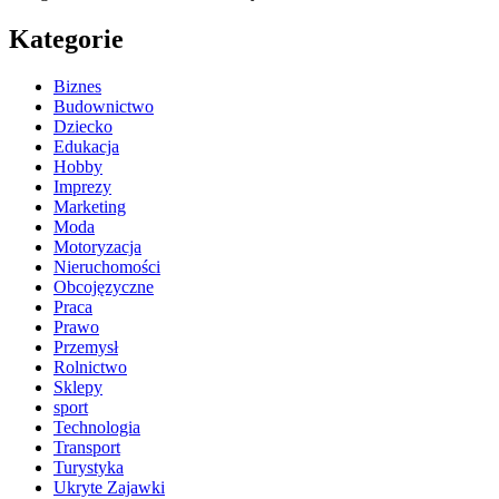
Kategorie
Biznes
Budownictwo
Dziecko
Edukacja
Hobby
Imprezy
Marketing
Moda
Motoryzacja
Nieruchomości
Obcojęzyczne
Praca
Prawo
Przemysł
Rolnictwo
Sklepy
sport
Technologia
Transport
Turystyka
Ukryte Zajawki