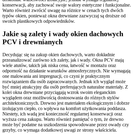
konserwacji, aby zachować swoje walory estetyczne i funkcjonalne.
Warto również zwrócić uwagę na różnice w cenach tych dwóch
typów okien, ponieważ okna drewniane zazwyczaj są droższe od
swoich plastikowych odpowiedników.
Jakie są zalety i wady okien dachowych
PCV i drewnianych
Decydując się na zakup okien dachowych, warto dokładnie
przeanalizować zarówno ich zalety, jak i wady. Okna PCV mają
wiele atutów, takich jak niska cena, łatwość w montażu oraz
odporność na działanie warunków atmosferycznych. Nie wymagają
one malowania ani impregnacji, co czyni je praktycznym
rozwiązaniem dla osób zapracowanych. Jednak ich wygląd może
być mniej atrakcyjny dla osób preferujących naturalne materiały. Z
kolei okna drewniane przyciągają wzrok swoim eleganckim
wyglądem oraz możliwością dostosowania do różnych stylów
architektonicznych. Drewno jest materiałem ekologicznym i dobrze
izolującym ciepło, co wpływa na komfort użytkowania poddasza.
Niestety, ich wadą jest konieczność regularnej konserwacji oraz
wyższa cena zakupu. Warto również pamiętać o tym, że drewno
może być podatne na uszkodzenia spowodowane przez owady czy
grzyby, co wymaga dodatkowej uwagi ze strony właściciela.