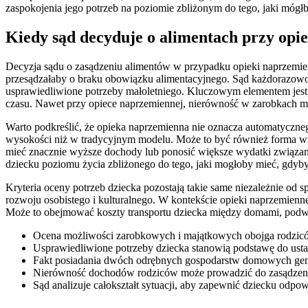
zaspokojenia jego potrzeb na poziomie zbliżonym do tego, jaki mógłb
Kiedy sąd decyduje o alimentach przy opi
Decyzja sądu o zasądzeniu alimentów w przypadku opieki naprzemienne
przesądzałaby o braku obowiązku alimentacyjnego. Sąd każdorazowo 
usprawiedliwione potrzeby małoletniego. Kluczowym elementem jest
czasu. Nawet przy opiece naprzemiennej, nierówność w zarobkach m
Warto podkreślić, że opieka naprzemienna nie oznacza automatyczn
wysokości niż w tradycyjnym modelu. Może to być również forma wza
mieć znacznie wyższe dochody lub ponosić większe wydatki związan
dziecku poziomu życia zbliżonego do tego, jaki mogłoby mieć, gdyby
Kryteria oceny potrzeb dziecka pozostają takie same niezależnie od 
rozwoju osobistego i kulturalnego. W kontekście opieki naprzemien
Może to obejmować koszty transportu dziecka między domami, podwó
Ocena możliwości zarobkowych i majątkowych obojga rodzicó
Usprawiedliwione potrzeby dziecka stanowią podstawę do usta
Fakt posiadania dwóch odrębnych gospodarstw domowych gen
Nierówność dochodów rodziców może prowadzić do zasądzenia
Sąd analizuje całokształt sytuacji, aby zapewnić dziecku odpo