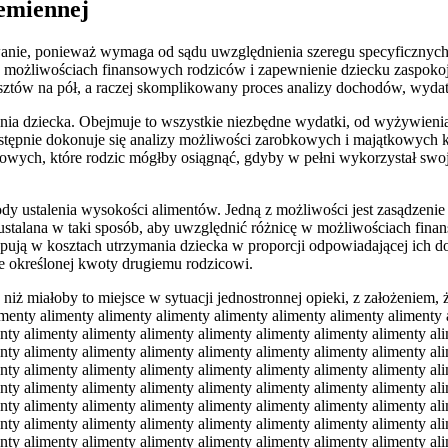
zemiennej
wanie, ponieważ wymaga od sądu uwzględnienia szeregu specyficznych
 możliwościach finansowych rodziców i zapewnienie dziecku zaspokoje
kosztów na pół, a raczej skomplikowany proces analizy dochodów, wyda
mania dziecka. Obejmuje to wszystkie niezbędne wydatki, od wyżywienia
stępnie dokonuje się analizy możliwości zarobkowych i majątkowych ka
owych, które rodzic mógłby osiągnąć, gdyby w pełni wykorzystał swoje
y ustalenia wysokości alimentów. Jedną z możliwości jest zasądzenie
ustalana w taki sposób, aby uwzględnić różnicę w możliwościach fin
tycypują w kosztach utrzymania dziecka w proporcji odpowiadającej i
 określonej kwoty drugiemu rodzicowi.
menty alimenty alimenty alimenty alimenty alimenty alimenty alimenty alimenty alimenty alimenty alimenty alimenty alimenty alimenty alimenty alimenty alimenty alimenty alimenty alimenty alimenty alimenty alimenty alimenty alimenty alimenty alimenty alimenty alimenty alimenty alimenty alimenty alimenty alimenty alimenty alimenty alimenty alimenty alimenty alimenty alimenty alimenty alimenty alimenty alimenty alimenty alimenty alimenty alimenty alimenty alimenty alimenty alimenty alimenty alimenty alimenty alimenty alimenty alimenty alimenty alimenty alimenty alimenty alimenty alimenty alimenty alimenty alimenty alimenty alimenty alimenty alimenty alimenty alimenty alimenty alimenty alimenty alimenty alimenty alimenty alimenty alimenty alimenty alimenty alimenty alimenty alimenty alimenty alimenty alimenty alimenty alimenty alimenty alimenty alimenty alimenty alimenty alimenty alimenty alimenty alimenty alimenty alimenty alimenty alimenty alimenty alimenty alimenty alimenty alimenty alimenty alimenty alimenty alimenty alimenty alimenty alimenty alimenty alimenty alimenty alimenty alimenty alimenty alimenty alimenty alimenty alimenty alimenty alimenty alimenty alimenty alimenty alimenty alimenty alimenty alimenty alimenty alimenty alimenty alimenty alimenty alimenty alimenty alimenty alimenty alimenty alimenty alimenty alimenty alimenty alimenty alimenty alimenty alimenty alimenty alimenty alimenty alimenty alimenty alimenty alimenty alimenty alimenty alimenty alimenty alimenty alimenty alimenty alimenty alimenty alimenty alimenty alimenty alimenty alimenty alimenty alimenty alimenty alimenty alimenty alimenty alimenty alimenty alimenty alimenty alimenty alimenty alimenty alimenty alimenty alimenty alimenty alimenty alimenty alimenty alimenty alimenty alimenty alimenty alimenty alimenty alimenty alimenty alimenty alimenty alimenty alimenty alimenty alimenty alimenty alimenty alimenty alimenty alimenty alimenty alimenty alimenty alimenty alimenty alimenty alimenty alimenty alimenty alimenty alimenty alimenty alimenty alimenty alimenty alimenty alimenty alimenty alimenty alimenty alimenty alimenty alimenty alimenty alimenty alimenty alimenty alimenty alimenty alimenty alimenty alimenty alimenty alimenty alimenty alimenty alimenty alimenty alimenty alimenty alimenty alimenty alimenty alimenty alimenty alimenty alimenty alimenty alimenty alimenty alimenty alimenty alimenty alimenty alimenty alimenty alimenty alimenty alimenty alimenty alimenty alimenty alimenty alimenty alimenty alimenty alimenty alimenty alimenty alimenty alimenty alimenty alimenty alimenty alimenty alimenty alimenty alimenty alimenty alimenty alimenty alimenty alimenty alimenty alimenty alimenty alimenty alimenty alimenty alimenty alimenty alimenty alimenty alimenty alimenty alimenty alimenty alimenty alimenty alimenty alimenty alimenty alimenty alimenty alimenty alimenty alimenty alimenty alimenty alimenty alimenty alimenty alimenty alimenty alimenty alimenty alimenty alimenty alimenty alimenty alimenty alimenty alimenty alimenty alimenty alimenty alimenty alimenty alimenty alimenty alimenty alimenty alimenty alimenty alimenty alimenty alimenty alimenty alimenty alimenty alimenty alimenty alimenty alimenty alimenty alimenty alimenty alimenty alimenty alimenty alimenty alimenty alimenty alimenty alimenty alimenty alimenty alimenty alimenty alimenty alimenty alimenty alimenty alimenty alimenty alimenty alimenty alimenty alimenty alimenty alimenty aliment