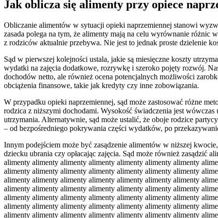
Jak oblicza się alimenty przy opiece napr
Obliczanie alimentów w sytuacji opieki naprzemiennej stanowi wyz
zasada polega na tym, że alimenty mają na celu wyrównanie różnic w
z rodziców aktualnie przebywa. Nie jest to jednak proste dzielenie 
Sąd w pierwszej kolejności ustala, jakie są miesięczne koszty utrzy
wydatki na zajęcia dodatkowe, rozrywkę i szeroko pojęty rozwój. Na
dochodów netto, ale również ocena potencjalnych możliwości zarobk
obciążenia finansowe, takie jak kredyty czy inne zobowiązania.
W przypadku opieki naprzemiennej, sąd może zastosować różne metod
rodzica z niższymi dochodami. Wysokość świadczenia jest wówczas 
utrzymania. Alternatywnie, sąd może ustalić, że oboje rodzice par
– od bezpośredniego pokrywania części wydatków, po przekazywanie
Innym podejściem może być zasądzenie alimentów w niższej kwocie, niż miałoby to miejsce w sytuacji jednostronnej opieki, z założeniem, że drugi rodzic ponosi część kosztów bezpośrednio, np. kupując dziecku ubrania czy opłacając zajęcia. Sąd może również zasądzić alimenty alimenty alimenty alimenty alimenty alimenty alimenty alimenty alimenty alimenty alimenty alimenty alimenty alimenty alimenty alimenty alimenty alimenty alimenty alimenty alimenty alimenty alimenty alimenty alimenty alimenty alimenty alimenty alimenty alimenty alimenty alimenty alimenty alimenty alimenty alimenty alimenty alimenty alimenty alimenty alimenty alimenty alimenty alimenty alimenty alimenty alimenty alimenty alimenty alimenty alimenty alimenty alimenty alimenty alimenty alimenty alimenty alimenty alimenty alimenty alimenty alimenty alimenty alimenty alimenty alimenty alimenty alimenty alimenty alimenty alimenty alimenty alimenty alimenty alimenty alimenty alimenty alimenty alimenty alimenty alimenty alimenty alimenty alimenty alimenty alimenty alimenty alimenty alimenty alimenty alimenty alimenty alimenty alimenty alimenty alimenty alimenty alimenty alimenty alimenty alimenty alimenty alimenty alimenty alimenty alimenty alimenty alimenty alimenty alimenty alimenty alimenty alimenty alimenty alimenty alimenty alimenty alimenty alimenty alimenty alimenty alimenty alimenty alimenty alimenty alimenty alimenty alimenty alimenty alimenty alimenty alimenty alimenty alimenty alimenty alimenty alimenty alimenty alimenty alimenty alimenty alimenty alimenty alimenty alimenty alimenty alimenty alimenty alimenty alimenty alimenty alimenty alimenty alimenty alimenty alimenty alimenty alimenty alimenty alimenty alimenty alimenty alimenty alimenty alimenty alimenty alimenty alimenty alimenty alimenty alimenty alimenty alimenty alimenty alimenty alimenty alimenty alimenty alimenty alimenty alimenty alimenty alimenty alimenty alimenty alimenty alimenty alimenty alimenty alimenty alimenty alimenty alimenty alimenty alimenty alimenty alimenty alimenty alimenty alimenty alimenty alimenty alimenty alimenty alimenty alimenty alimenty alimenty alimenty alimenty alimenty alimenty alimenty alimenty alimenty alimenty alimenty alimenty alimenty alimenty alimenty alimenty alimenty alimenty alimenty alimenty alimenty alimenty alimenty alimenty alimenty alimenty alimenty alimenty alimenty alimenty alimenty alimenty alimenty alimenty alimenty alimenty alimenty alimenty alimenty alimenty alimenty alimenty alimenty alimenty alimenty alimenty alimenty alimenty alimenty alimenty alimenty alimenty alimenty alimenty alimenty alimenty alimenty alimenty alimenty alimenty alimenty alimenty alimenty alimenty alimenty alimenty alimenty alimenty alimenty alimenty alimenty alimenty alimenty alimenty alimenty alimenty alimenty alimenty alimenty alimenty alimenty alimenty alimenty alimenty alimenty alimenty alimenty alimenty alimenty alimenty alimenty alimenty alimenty alimenty alimenty alimenty alimenty alimenty alimenty alimenty alimenty alimenty alimenty alimenty alimenty alimenty alimenty alimenty alimenty alimenty alimenty alimenty alimenty alimenty alimenty alimenty alimenty alimenty alimenty alimenty alimenty alimenty alimenty alimenty alimenty alimenty alimenty alimenty alimenty alimenty alimenty alimenty alimenty alimenty alimenty alimenty alimenty alimenty alimenty alimenty alimenty alimenty alimenty alimenty ali