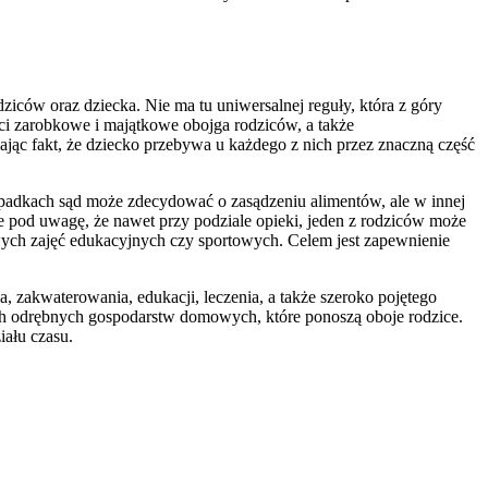
ziców oraz dziecka. Nie ma tu uniwersalnej reguły, która z góry
ci zarobkowe i majątkowe obojga rodziców, a także
ąc fakt, że dziecko przebywa u każdego z nich przez znaczną część
padkach sąd może zdecydować o zasądzeniu alimentów, ale w innej
 pod uwagę, że nawet przy podziale opieki, jeden z rodziców może
ych zajęć edukacyjnych czy sportowych. Celem jest zapewnienie
, zakwaterowania, edukacji, leczenia, a także szeroko pojętego
ch odrębnych gospodarstw domowych, które ponoszą oboje rodzice.
ału czasu.