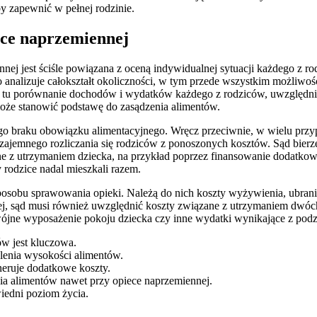
y zapewnić w pełnej rodzinie.
ece naprzemiennej
j jest ściśle powiązana z oceną indywidualnej sytuacji każdego z rod
analizuje całokształt okoliczności, w tym przede wszystkim możliwoś
 tu porównanie dochodów i wydatków każdego z rodziców, uwzględniaj
oże stanowić podstawę do zasądzenia alimentów.
ego braku obowiązku alimentacyjnego. Wręcz przeciwnie, w wielu przy
jemnego rozliczania się rodziców z ponoszonych kosztów. Sąd bierze
e z utrzymaniem dziecka, na przykład poprzez finansowanie dodatkow
 rodzice nadal mieszkali razem.
sposobu sprawowania opieki. Należą do nich koszty wyżywienia, ubrania
nej, sąd musi również uwzględnić koszty związane z utrzymaniem dwó
jne wyposażenie pokoju dziecka czy inne wydatki wynikające z podzi
w jest kluczowa.
lenia wysokości alimentów.
eruje dodatkowe koszty.
 alimentów nawet przy opiece naprzemiennej.
wiedni poziom życia.