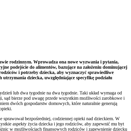
prawie rodzinnym. Wprowadza ona nowe wyzwania i pytania,
yjne podejście do alimentów, bazujące na założeniu dominującej
a rodziców i potrzeby dziecka, aby wyznaczyć sprawiedliwe
ch utrzymania dziecka, uwzględniające specyfikę podziału
 tydzień lub dwa tygodnie na dwa tygodnie. Taki układ wymaga od
ji, sąd bierze pod uwagę przede wszystkim możliwości zarobkowe i
eniem dwóch gospodarstw domowych, które naturalnie generują
opieki.
e sprawował bezpośredniej, codziennej opieki nad dzieckiem. W
ystkie aspekty życia dziecka i jego rodziców, aby zapewnić mu byt
 różnic w możliwościach finansowych rodziców i zapewnienie dziecku