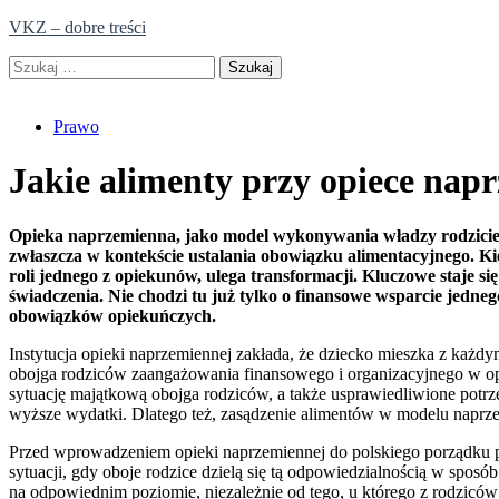
Skip
VKZ – dobre treści
to
Szukaj:
content
Prawo
Jakie alimenty przy opiece nap
Opieka naprzemienna, jako model wykonywania władzy rodziciel
zwłaszcza w kontekście ustalania obowiązku alimentacyjnego. Ki
roli jednego z opiekunów, ulega transformacji. Kluczowe staje s
świadczenia. Nie chodzi tu już tylko o finansowe wsparcie jedne
obowiązków opiekuńczych.
Instytucja opieki naprzemiennej zakłada, że dziecko mieszka z każd
obojga rodziców zaangażowania finansowego i organizacyjnego w opi
sytuację majątkową obojga rodziców, a także usprawiedliwione pot
wyższe wydatki. Dlatego też, zasądzenie alimentów w modelu naprz
Przed wprowadzeniem opieki naprzemiennej do polskiego porządku pr
sytuacji, gdy oboje rodzice dzielą się tą odpowiedzialnością w spos
na odpowiednim poziomie, niezależnie od tego, u którego z rodzicó