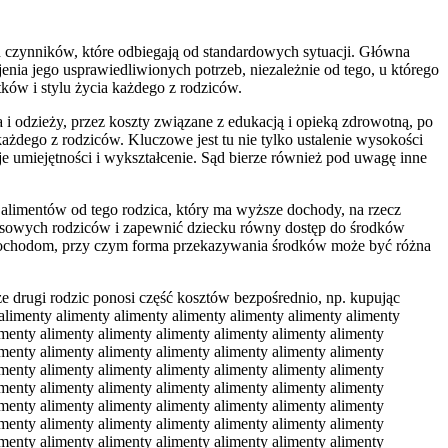
 czynników, które odbiegają od standardowych sytuacji. Główna
nia jego usprawiedliwionych potrzeb, niezależnie od tego, u którego
tków i stylu życia każdego z rodziców.
 i odzieży, przez koszty związane z edukacją i opieką zdrowotną, po
żdego z rodziców. Kluczowe jest tu nie tylko ustalenie wysokości
 umiejętności i wykształcenie. Sąd bierze również pod uwagę inne
 alimentów od tego rodzica, który ma wyższe dochody, na rzecz
ansowych rodziców i zapewnić dziecku równy dostęp do środków
ch dochodom, przy czym forma przekazywania środków może być różna
y alimenty alimenty alimenty alimenty alimenty alimenty alimenty alimenty alimenty alimenty alimenty alimenty alimenty alimenty alimenty alimenty alimenty alimenty alimenty alimenty alimenty alimenty alimenty alimenty alimenty alimenty alimenty alimenty alimenty alimenty alimenty alimenty alimenty alimenty alimenty alimenty alimenty alimenty alimenty alimenty alimenty alimenty alimenty alimenty alimenty alimenty alimenty alimenty alimenty alimenty alimenty alimenty alimenty alimenty alimenty alimenty alimenty alimenty alimenty alimenty alimenty alimenty alimenty alimenty alimenty alimenty alimenty alimenty alimenty alimenty alimenty alimenty alimenty alimenty alimenty alimenty alimenty alimenty alimenty alimenty alimenty alimenty alimenty alimenty alimenty alimenty alimenty alimenty alimenty alimenty alimenty alimenty alimenty alimenty alimenty alimenty alimenty alimenty alimenty alimenty alimenty alimenty alimenty alimenty alimenty alimenty alimenty alimenty alimenty alimenty alimenty alimenty alimenty alimenty alimenty alimenty alimenty alimenty alimenty alimenty alimenty alimenty alimenty alimenty alimenty alimenty alimenty alimenty alimenty alimenty alimenty alimenty alimenty alimenty alimenty alimenty alimenty alimenty alimenty alimenty alimenty alimenty alimenty alimenty alimenty alimenty alimenty alimenty alimenty alimenty alimenty alimenty alimenty alimenty alimenty alimenty alimenty alimenty alimenty alimenty alimenty alimenty alimenty alimenty alimenty alimenty alimenty alimenty alimenty alimenty alimenty alimenty alimenty alimenty alimenty alimenty alimenty alimenty alimenty alimenty alimenty alimenty alimenty alimenty alimenty alimenty alimenty alimenty alimenty alimenty alimenty alimenty alimenty alimenty alimenty alimenty alimenty alimenty alimenty alimenty alimenty alimenty alimenty alimenty alimenty alimenty alimenty alimenty alimenty alimenty alimenty alimenty alimenty alimenty alimenty alimenty alimenty alimenty alimenty alimenty alimenty alimenty alimenty alimenty alimenty alimenty alimenty alimenty alimenty alimenty alimenty alimenty alimenty alimenty alimenty alimenty alimenty alimenty alimenty alimenty alimenty alimenty alimenty alimenty alimenty alimenty alimenty alimenty alimenty alimenty alimenty alimenty alimenty alimenty alimenty alimenty alimenty alimenty alimenty alimenty alimenty alimenty alimenty alimenty alimenty alimenty alimenty alimenty alimenty alimenty alimenty alimenty alimenty alimenty alimenty alimenty alimenty alimenty alimenty alimenty alimenty alimenty alimenty alimenty alimenty alimenty alimenty alimenty alimenty alimenty alimenty alimenty alimenty alimenty alimenty alimenty alimenty alimenty alimenty alimenty alimenty alimenty alimenty alimenty alimenty alimenty alimenty alimenty alimenty alimenty alimenty alimenty alimenty alimenty alimenty alimenty alimenty alimenty alimenty alimenty alimenty alimenty alimenty alimenty alimenty alimenty alimenty alimenty alimenty alimenty alimenty alimenty alimenty alimenty alimenty alimenty alimenty alimenty alimenty alimenty alimenty alimenty alimenty alimenty alimenty