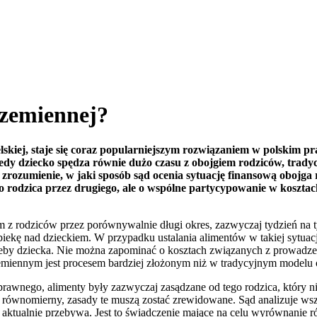
rzemiennej?
skiej, staje się coraz popularniejszym rozwiązaniem w polskim 
edy dziecko spędza równie dużo czasu z obojgiem rodziców, tradyc
ię zrozumienie, w jaki sposób sąd ocenia sytuację finansową obojg
go rodzica przez drugiego, ale o wspólne partycypowanie w koszta
ym z rodziców przez porównywalnie długi okres, zazwyczaj tydzień na
ekę nad dzieckiem. W przypadku ustalania alimentów w takiej sytuac
rzeby dziecka. Nie można zapominać o kosztach związanych z prowadz
emiennym jest procesem bardziej złożonym niż w tradycyjnym modelu 
awnego, alimenty były zazwyczaj zasądzane od tego rodzica, który ni
ób równomierny, zasady te muszą zostać zrewidowane. Sąd analizuje wsz
w aktualnie przebywa. Jest to świadczenie mające na celu wyrównanie