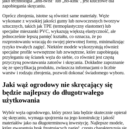
jako technologia „anti-twist” lub „no-kink”, jest kluczowe dla
zapobiegania skręcaniu.
Oprócz zbrojenia, istotne są również same materiały. Węże
wykonane z wysokiej jakości gumy lub nowoczesnych tworzyw
sztucznych, takich jak TPE (termoplastyczny elastomer) lub
specjalne mieszanki PVC, wykazują większą elastyczność, ale
jednocześnie lepszą pamięć kształtu, co oznacza, że po
rozprostowaniu wracają do swojej pierwotnej formy, minimalizując
ryzyko trwałych zagięć. Niektóre modele wykorzystują również
specjalne profile wewnętrzne lub zewnętrzne, które zapobiegają
przyleganiu się ścianek węża do siebie, co również jest częstą
przyczyną powstawania zatorów i skręcania. Dokładne zapoznanie
się ze specyfikacją produktu, zwłaszcza informacjami o liczbie
warstw i rodzaju zbrojenia, pozwoli dokonać świadomego wyboru.
Jaki wąż ogrodowy nie skręcający się
będzie najlepszy do długotrwałego
użytkowania
Wybór węża ogrodowego, który przez lata będzie skutecznie opierał
się skręcaniu, wymaga spojrzenia na jego konstrukcję i jakość
materiałów jako na długoterminową inwestycję. Najlepsze modele,
które gwarantują brak frustrujących zagięć, często charakteryzują się