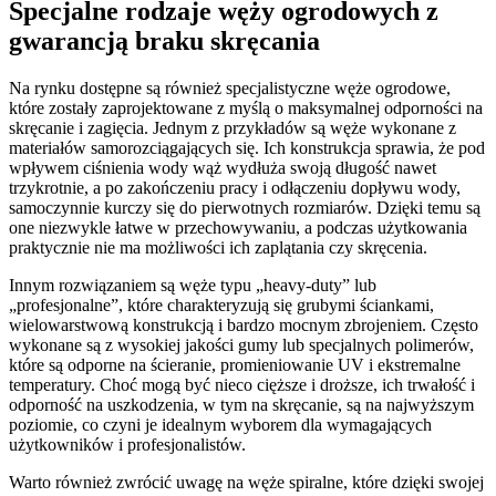
Specjalne rodzaje węży ogrodowych z
gwarancją braku skręcania
Na rynku dostępne są również specjalistyczne węże ogrodowe,
które zostały zaprojektowane z myślą o maksymalnej odporności na
skręcanie i zagięcia. Jednym z przykładów są węże wykonane z
materiałów samorozciągających się. Ich konstrukcja sprawia, że pod
wpływem ciśnienia wody wąż wydłuża swoją długość nawet
trzykrotnie, a po zakończeniu pracy i odłączeniu dopływu wody,
samoczynnie kurczy się do pierwotnych rozmiarów. Dzięki temu są
one niezwykle łatwe w przechowywaniu, a podczas użytkowania
praktycznie nie ma możliwości ich zaplątania czy skręcenia.
Innym rozwiązaniem są węże typu „heavy-duty” lub
„profesjonalne”, które charakteryzują się grubymi ściankami,
wielowarstwową konstrukcją i bardzo mocnym zbrojeniem. Często
wykonane są z wysokiej jakości gumy lub specjalnych polimerów,
które są odporne na ścieranie, promieniowanie UV i ekstremalne
temperatury. Choć mogą być nieco cięższe i droższe, ich trwałość i
odporność na uszkodzenia, w tym na skręcanie, są na najwyższym
poziomie, co czyni je idealnym wyborem dla wymagających
użytkowników i profesjonalistów.
Warto również zwrócić uwagę na węże spiralne, które dzięki swojej