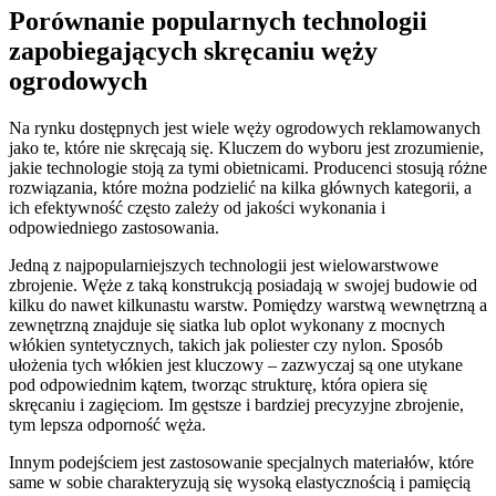
Porównanie popularnych technologii
zapobiegających skręcaniu węży
ogrodowych
Na rynku dostępnych jest wiele węży ogrodowych reklamowanych
jako te, które nie skręcają się. Kluczem do wyboru jest zrozumienie,
jakie technologie stoją za tymi obietnicami. Producenci stosują różne
rozwiązania, które można podzielić na kilka głównych kategorii, a
ich efektywność często zależy od jakości wykonania i
odpowiedniego zastosowania.
Jedną z najpopularniejszych technologii jest wielowarstwowe
zbrojenie. Węże z taką konstrukcją posiadają w swojej budowie od
kilku do nawet kilkunastu warstw. Pomiędzy warstwą wewnętrzną a
zewnętrzną znajduje się siatka lub oplot wykonany z mocnych
włókien syntetycznych, takich jak poliester czy nylon. Sposób
ułożenia tych włókien jest kluczowy – zazwyczaj są one utykane
pod odpowiednim kątem, tworząc strukturę, która opiera się
skręcaniu i zagięciom. Im gęstsze i bardziej precyzyjne zbrojenie,
tym lepsza odporność węża.
Innym podejściem jest zastosowanie specjalnych materiałów, które
same w sobie charakteryzują się wysoką elastycznością i pamięcią