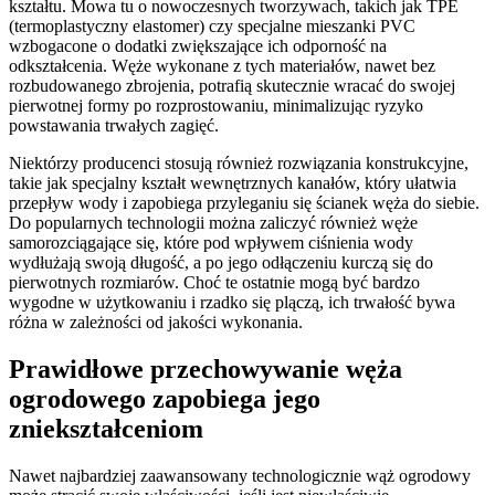
kształtu. Mowa tu o nowoczesnych tworzywach, takich jak TPE
(termoplastyczny elastomer) czy specjalne mieszanki PVC
wzbogacone o dodatki zwiększające ich odporność na
odkształcenia. Węże wykonane z tych materiałów, nawet bez
rozbudowanego zbrojenia, potrafią skutecznie wracać do swojej
pierwotnej formy po rozprostowaniu, minimalizując ryzyko
powstawania trwałych zagięć.
Niektórzy producenci stosują również rozwiązania konstrukcyjne,
takie jak specjalny kształt wewnętrznych kanałów, który ułatwia
przepływ wody i zapobiega przyleganiu się ścianek węża do siebie.
Do popularnych technologii można zaliczyć również węże
samorozciągające się, które pod wpływem ciśnienia wody
wydłużają swoją długość, a po jego odłączeniu kurczą się do
pierwotnych rozmiarów. Choć te ostatnie mogą być bardzo
wygodne w użytkowaniu i rzadko się plączą, ich trwałość bywa
różna w zależności od jakości wykonania.
Prawidłowe przechowywanie węża
ogrodowego zapobiega jego
zniekształceniom
Nawet najbardziej zaawansowany technologicznie wąż ogrodowy