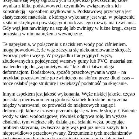
Skręcanie się węży ogrodowych to zjawisko powszechne, które
wynika z kilku podstawowych czynników związanych z ich
konstrukcją i sposobem użytkowania. Podstawową przyczyną jest
elastyczność materiału, z którego wykonany jest wąż, w połączeniu
z siłami skrętnymi powstającymi podczas jego rozwijania i zwijania.
Gdy wąż jest nawinięty na szpulę lub zwinięty w luźne kręgi, często
pozostają w nim naprężenia wewnętrzne.
Te naprężenia, w połączeniu z naciskiem wody pod ciśnieniem,
mogą powodować, że wąż zaczyna się niekontrolowanie skręcać,
tworząc pętle i węzły. W przypadku tradycyjnych węży,
zbudowanych z pojedynczej warstwy gumy lub PVC, materiał ten
ma tendencję do „zapamiętywania” kształtu i łatwo ulega
deformacjom. Dodatkowo, sposób przechowywania węża – na
przykład pozostawienie go zwiniętego na słońcu przez długi czas –
może osłabić jego strukturę i zwiększyć podatność na skręcanie.
Innym aspektem jest jakość wykonania. Węże niskiej jakości często
posiadają nierównomierną grubość ścianek lub słabe połączenia
między warstwami, co prowadzi do miejscowych zagięć i
deformacji, które z czasem przeradzają się w trwałe skręty. Ciśnienie
wody w sieci wodociągowej również odgrywa rolę. Im wyższe
ciśnienie, tym większe siły działają na ścianki węża, potęgując
problem skręcania, zwłaszcza gdy wąż jest już nieco zużyty lub
nieprawidłowo przechowywany. Zrozumienie tych mechanizmów
jest pierwszym krokiem do znalezienia rozwiązania, jakim jest