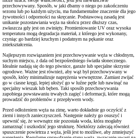
może stracić swoje właściwości, jeśli jest niewłaściwie
przechowywany. Sposób, w jaki dbamy o niego po zakończeniu
sezonu lub po każdym użyciu, ma fundamentalne znaczenie dla jego
żywotności i odporności na skręcanie. Podstawową zasadą jest
unikanie pozostawiania węża na słońcu przez dłuższy czas,
zwłaszcza gdy jest on zwinięty. Promieniowanie UV oraz wysoka
temperatura mogą degradacja materiał, z którego jest wykonany,
czyniąc go bardziej kruchym i podatnym na pękanie oraz
zniekształcenia.
Najlepszym rozwiązaniem jest przechowywanie węża w chłodnym,
suchym miejscu, z dala od bezpośredniego światła słonecznego.
Idealnie nadają się do tego piwnice, garaże lub specjalne skrzynie
ogrodowe. Ważne jest również, aby wąż był przechowywany w
sposób, który minimalizuje naprężenia wewnętrzne. Zamiast zwijać
go w ciasne kręgi, lepiej ułożyć go w luźne pętle lub nawinąć na
specjalny wieszak lub bęben. Taki sposób przechowywania
zapobiega powstawaniu trwałych zagięć i deformacji, które mogą
prowadzić do problemów z przepływem wody.
Przed odłożeniem węża na zimę, warto dokładnie go oczyścić z
ziemi i innych zanieczyszczeń. Następnie należy go osuszyć i
upewnić się, że wewnątrz nie pozostała woda, która mogłaby
zamarznąć i uszkodzić jego strukturę. Niektórzy zalecają również
spuszczenie powietrza z węża, jeśli jest to możliwe, aby zmniejszyć
naprężenia. Regularne sprawdzanie stanu węża, zwracanie uwagi na