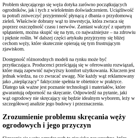
Problem skręcającego się węża dotyka zarówno początkujących
ogrodników, jak i tych z wieloletnim doświadczeniem. Uciążliwość
ta potrafi zniweczyć przyjemność płynącą z dbania o przydomową
zieleń. Właściwie dobrany wąż to inwestycja, która zwraca się
poprzez oszczędność czasu i nerwów. Zamiast walczyć z upartym
splątaniem, można skupić się na tym, co najważniejsze – na zdrowiu
i pięknie roślin. W dalszej części artykułu przyjrzymy się bliżej
cechom węży, które skutecznie opierają się tym frustrującym
zjawiskom.
Dostępność różnorodnych modeli na rynku może być
przytłaczająca. Producenci prześcigają się w oferowaniu rozwiązań,
które mają zapewnić najwyższy komfort użytkowania. Kluczem jest
jednak wiedza, na co zwracać uwagę. Nie każdy wąż reklamowany
jako „nieplączący” faktycznie spełnia te obietnice w praktyce.
Dlatego tak ważne jest poznanie technologii i materiałów, które
gwarantują odporność na skręcanie. Odpowiedź na pytanie, jaki
wąż ogrodowy nie skręcający się będzie idealnym wyborem, leży w
szczegółowej analizie jego budowy i przeznaczenia.
Zrozumienie problemu skręcania węży
ogrodowych i jego przyczyn