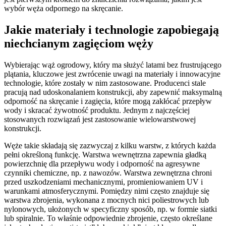
wybór węża odpornego na skręcanie.
Jakie materiały i technologie zapobiegają
niechcianym zagięciom węży
Wybierając wąż ogrodowy, który ma służyć latami bez frustrującego
plątania, kluczowe jest zwrócenie uwagi na materiały i innowacyjne
technologie, które zostały w nim zastosowane. Producenci stale
pracują nad udoskonalaniem konstrukcji, aby zapewnić maksymalną
odporność na skręcanie i zagięcia, które mogą zakłócać przepływ
wody i skracać żywotność produktu. Jednym z najczęściej
stosowanych rozwiązań jest zastosowanie wielowarstwowej
konstrukcji.
Węże takie składają się zazwyczaj z kilku warstw, z których każda
pełni określoną funkcję. Warstwa wewnętrzna zapewnia gładką
powierzchnię dla przepływu wody i odporność na agresywne
czynniki chemiczne, np. z nawozów. Warstwa zewnętrzna chroni
przed uszkodzeniami mechanicznymi, promieniowaniem UV i
warunkami atmosferycznymi. Pomiędzy nimi często znajduje się
warstwa zbrojenia, wykonana z mocnych nici poliestrowych lub
nylonowych, ułożonych w specyficzny sposób, np. w formie siatki
lub spiralnie. To właśnie odpowiednie zbrojenie, często określane