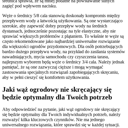
średnica sprawia, że są mniej podatne na powstawanie silnych
zagięć pod wpływem nacisku.
Węże o średnicy 5/8 cala stanowią doskonały kompromis między
przepływem wody a łatwością użytkowania. Są one wystarczająco
szerokie, aby zapewnić dobry przepływ wody na średnich
dystansach, jednocześnie pozostając na tyle elastyczne, aby nie
sprawiać większych problemów z plątaniem. To właśnie te węże są
często rekomendowane jako najbardziej uniwersalne rozwiązanie
dla większości ogrodów przydomowych. Dla osób potrzebujących
bardzo dużego przepływu wody, na przykład do zasilania systemów
nawadniających, mycia samochodu czy czyszczenia tarasu,
najlepszym wyborem będą węże o średnicy 3/4 cala. Należy jednak
pamiętać, że są one zazwyczaj cięższe i mogą wymagać
zastosowania specjalnych rozwiązań zapobiegających skręcaniu,
aby w pełni cieszyć się komfortem użytkowania.
Jaki wąż ogrodowy nie skręcający się
będzie optymalny dla Twoich potrzeb
Aby odpowiedzieć na pytanie, jaki wąż ogrodowy nie skręcający
się będzie optymalny dla Twoich indywidualnych potrzeb, należy
rozważyć kilka kluczowych czynników. Nie ma jednego
uniwersalnego rozwiązania, które sprawdzi się w każdej sytuacji.