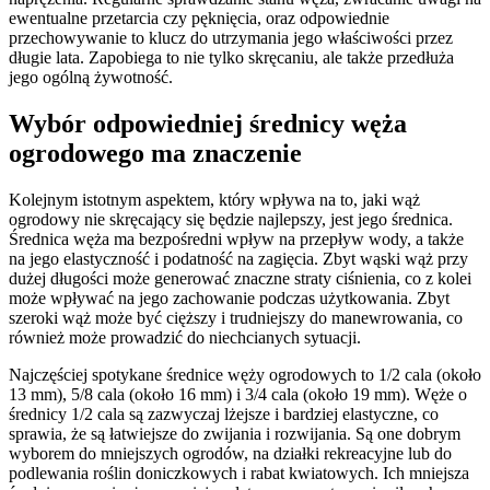
ewentualne przetarcia czy pęknięcia, oraz odpowiednie
przechowywanie to klucz do utrzymania jego właściwości przez
długie lata. Zapobiega to nie tylko skręcaniu, ale także przedłuża
jego ogólną żywotność.
Wybór odpowiedniej średnicy węża
ogrodowego ma znaczenie
Kolejnym istotnym aspektem, który wpływa na to, jaki wąż
ogrodowy nie skręcający się będzie najlepszy, jest jego średnica.
Średnica węża ma bezpośredni wpływ na przepływ wody, a także
na jego elastyczność i podatność na zagięcia. Zbyt wąski wąż przy
dużej długości może generować znaczne straty ciśnienia, co z kolei
może wpływać na jego zachowanie podczas użytkowania. Zbyt
szeroki wąż może być cięższy i trudniejszy do manewrowania, co
również może prowadzić do niechcianych sytuacji.
Najczęściej spotykane średnice węży ogrodowych to 1/2 cala (około
13 mm), 5/8 cala (około 16 mm) i 3/4 cala (około 19 mm). Węże o
średnicy 1/2 cala są zazwyczaj lżejsze i bardziej elastyczne, co
sprawia, że są łatwiejsze do zwijania i rozwijania. Są one dobrym
wyborem do mniejszych ogrodów, na działki rekreacyjne lub do
podlewania roślin doniczkowych i rabat kwiatowych. Ich mniejsza