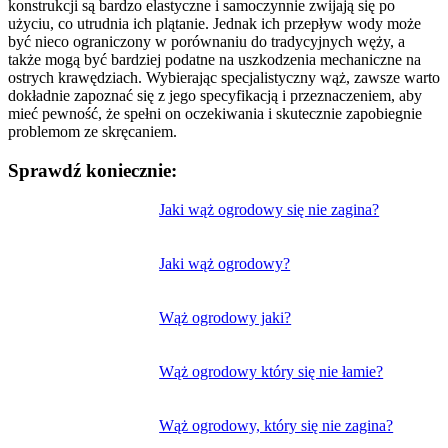
konstrukcji są bardzo elastyczne i samoczynnie zwijają się po
użyciu, co utrudnia ich plątanie. Jednak ich przepływ wody może
być nieco ograniczony w porównaniu do tradycyjnych węży, a
także mogą być bardziej podatne na uszkodzenia mechaniczne na
ostrych krawędziach. Wybierając specjalistyczny wąż, zawsze warto
dokładnie zapoznać się z jego specyfikacją i przeznaczeniem, aby
mieć pewność, że spełni on oczekiwania i skutecznie zapobiegnie
problemom ze skręcaniem.
Sprawdź koniecznie:
Nawigacja
Jaki wąż ogrodowy się nie zagina?
wpisu
Jaki wąż ogrodowy?
Wąż ogrodowy jaki?
Wąż ogrodowy który się nie łamie?
Wąż ogrodowy, który się nie zagina?