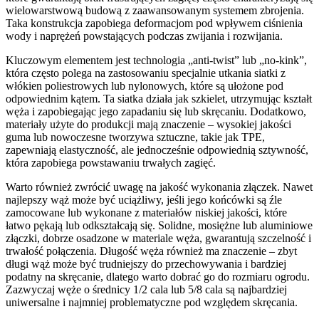
wielowarstwową budową z zaawansowanym systemem zbrojenia.
Taka konstrukcja zapobiega deformacjom pod wpływem ciśnienia
wody i naprężeń powstających podczas zwijania i rozwijania.
Kluczowym elementem jest technologia „anti-twist” lub „no-kink”,
która często polega na zastosowaniu specjalnie utkania siatki z
włókien poliestrowych lub nylonowych, które są ułożone pod
odpowiednim kątem. Ta siatka działa jak szkielet, utrzymując kształt
węża i zapobiegając jego zapadaniu się lub skręcaniu. Dodatkowo,
materiały użyte do produkcji mają znaczenie – wysokiej jakości
guma lub nowoczesne tworzywa sztuczne, takie jak TPE,
zapewniają elastyczność, ale jednocześnie odpowiednią sztywność,
która zapobiega powstawaniu trwałych zagięć.
Warto również zwrócić uwagę na jakość wykonania złączek. Nawet
najlepszy wąż może być uciążliwy, jeśli jego końcówki są źle
zamocowane lub wykonane z materiałów niskiej jakości, które
łatwo pękają lub odkształcają się. Solidne, mosiężne lub aluminiowe
złączki, dobrze osadzone w materiale węża, gwarantują szczelność i
trwałość połączenia. Długość węża również ma znaczenie – zbyt
długi wąż może być trudniejszy do przechowywania i bardziej
podatny na skręcanie, dlatego warto dobrać go do rozmiaru ogrodu.
Zazwyczaj węże o średnicy 1/2 cala lub 5/8 cala są najbardziej
uniwersalne i najmniej problematyczne pod względem skręcania.