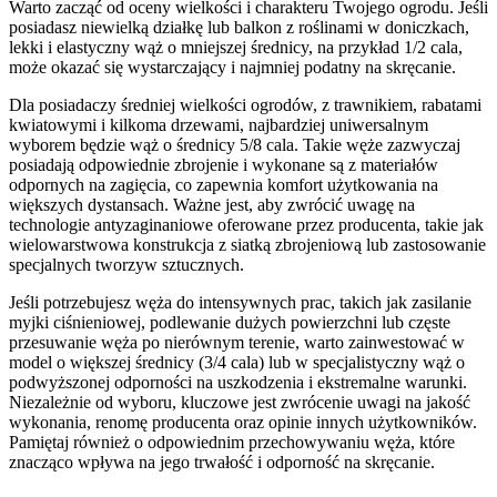
Warto zacząć od oceny wielkości i charakteru Twojego ogrodu. Jeśli
posiadasz niewielką działkę lub balkon z roślinami w doniczkach,
lekki i elastyczny wąż o mniejszej średnicy, na przykład 1/2 cala,
może okazać się wystarczający i najmniej podatny na skręcanie.
Dla posiadaczy średniej wielkości ogrodów, z trawnikiem, rabatami
kwiatowymi i kilkoma drzewami, najbardziej uniwersalnym
wyborem będzie wąż o średnicy 5/8 cala. Takie węże zazwyczaj
posiadają odpowiednie zbrojenie i wykonane są z materiałów
odpornych na zagięcia, co zapewnia komfort użytkowania na
większych dystansach. Ważne jest, aby zwrócić uwagę na
technologie antyzaginaniowe oferowane przez producenta, takie jak
wielowarstwowa konstrukcja z siatką zbrojeniową lub zastosowanie
specjalnych tworzyw sztucznych.
Jeśli potrzebujesz węża do intensywnych prac, takich jak zasilanie
myjki ciśnieniowej, podlewanie dużych powierzchni lub częste
przesuwanie węża po nierównym terenie, warto zainwestować w
model o większej średnicy (3/4 cala) lub w specjalistyczny wąż o
podwyższonej odporności na uszkodzenia i ekstremalne warunki.
Niezależnie od wyboru, kluczowe jest zwrócenie uwagi na jakość
wykonania, renomę producenta oraz opinie innych użytkowników.
Pamiętaj również o odpowiednim przechowywaniu węża, które
znacząco wpływa na jego trwałość i odporność na skręcanie.