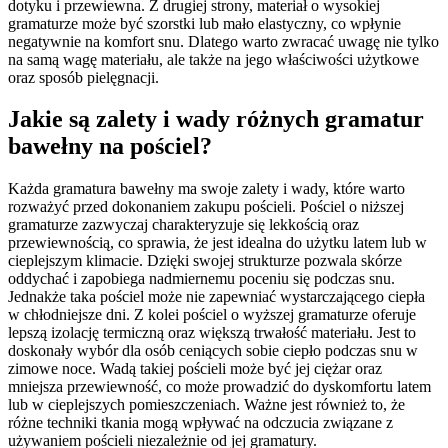
dotyku i przewiewna. Z drugiej strony, materiał o wysokiej
gramaturze może być szorstki lub mało elastyczny, co wpłynie
negatywnie na komfort snu. Dlatego warto zwracać uwagę nie tylko
na samą wagę materiału, ale także na jego właściwości użytkowe
oraz sposób pielęgnacji.
Jakie są zalety i wady różnych gramatur
bawełny na pościel?
Każda gramatura bawełny ma swoje zalety i wady, które warto
rozważyć przed dokonaniem zakupu pościeli. Pościel o niższej
gramaturze zazwyczaj charakteryzuje się lekkością oraz
przewiewnością, co sprawia, że jest idealna do użytku latem lub w
cieplejszym klimacie. Dzięki swojej strukturze pozwala skórze
oddychać i zapobiega nadmiernemu poceniu się podczas snu.
Jednakże taka pościel może nie zapewniać wystarczającego ciepła
w chłodniejsze dni. Z kolei pościel o wyższej gramaturze oferuje
lepszą izolację termiczną oraz większą trwałość materiału. Jest to
doskonały wybór dla osób ceniących sobie ciepło podczas snu w
zimowe noce. Wadą takiej pościeli może być jej ciężar oraz
mniejsza przewiewność, co może prowadzić do dyskomfortu latem
lub w cieplejszych pomieszczeniach. Ważne jest również to, że
różne techniki tkania mogą wpływać na odczucia związane z
używaniem pościeli niezależnie od jej gramatury.