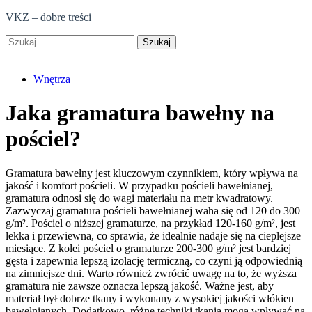
Skip
VKZ – dobre treści
to
Szukaj:
content
Wnętrza
Jaka gramatura bawełny na
pościel?
Gramatura bawełny jest kluczowym czynnikiem, który wpływa na
jakość i komfort pościeli. W przypadku pościeli bawełnianej,
gramatura odnosi się do wagi materiału na metr kwadratowy.
Zazwyczaj gramatura pościeli bawełnianej waha się od 120 do 300
g/m². Pościel o niższej gramaturze, na przykład 120-160 g/m², jest
lekka i przewiewna, co sprawia, że idealnie nadaje się na cieplejsze
miesiące. Z kolei pościel o gramaturze 200-300 g/m² jest bardziej
gęsta i zapewnia lepszą izolację termiczną, co czyni ją odpowiednią
na zimniejsze dni. Warto również zwrócić uwagę na to, że wyższa
gramatura nie zawsze oznacza lepszą jakość. Ważne jest, aby
materiał był dobrze tkany i wykonany z wysokiej jakości włókien
bawełnianych. Dodatkowo, różne techniki tkania mogą wpływać na