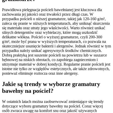
Prawidłowa pielęgnacja pościeli bawełnianej jest kluczowa dla
zachowania jej jakości oraz trwałości przez długi czas. W
przypadku pościeli o niższej gramaturze, takiej jak 120-160 g/m²,
zaleca się pranie w niższych temperaturach, aby uniknąć skurczenia
się materiału oraz utraty jego właściwości. Warto również unikać
silnych detergentów oraz wybielaczy, które mogą uszkodzić
delikatne włókna. Pościel o wyższej gramaturze, czyli 200-300
g/m², może być prana w wyższych temperaturach, co pozwala na
skuteczniejsze usunięcie bakterii i alergenów. Jednak również w tym
przypadku należy unikać agresywnych środków chemicznych.
Dobrą praktyką jest suszenie pościeli na powietrzu lub w suszarce
bębnowej na niskich obrotach, co zapobiega zagnieceniom i
utrzymuje materiał w dobrej kondycji. Regularne pranie pościeli jest
istotne nie tylko ze względów estetycznych, ale także zdrowotnych,
ponieważ eliminuje roztocza oraz inne alergeny.
Jakie są trendy w wyborze gramatury
bawełny na pościel?
W ostatnich latach można zaobserwować zmieniające się trendy
dotyczące wyboru gramatury bawełny na pościel. Coraz więcej
osób zwraca uwagę na komfort snu oraz jakość używanych