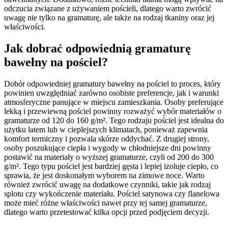
odczucia związane z używaniem pościeli, dlatego warto zwrócić
uwagę nie tylko na gramaturę, ale także na rodzaj tkaniny oraz jej
właściwości.
Jak dobrać odpowiednią gramaturę
bawełny na pościel?
Dobór odpowiedniej gramatury bawełny na pościel to proces, który
powinien uwzględniać zarówno osobiste preferencje, jak i warunki
atmosferyczne panujące w miejscu zamieszkania. Osoby preferujące
lekką i przewiewną pościel powinny rozważyć wybór materiałów o
gramaturze od 120 do 160 g/m². Tego rodzaju pościel jest idealna do
użytku latem lub w cieplejszych klimatach, ponieważ zapewnia
komfort termiczny i pozwala skórze oddychać. Z drugiej strony,
osoby poszukujące ciepła i wygody w chłodniejsze dni powinny
postawić na materiały o wyższej gramaturze, czyli od 200 do 300
g/m². Tego typu pościel jest bardziej gęsta i lepiej izoluje ciepło, co
sprawia, że jest doskonałym wyborem na zimowe noce. Warto
również zwrócić uwagę na dodatkowe czynniki, takie jak rodzaj
splotu czy wykończenie materiału. Pościel satynowa czy flanelowa
może mieć różne właściwości nawet przy tej samej gramaturze,
dlatego warto przetestować kilka opcji przed podjęciem decyzji.