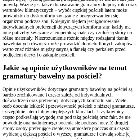
prawdą. Ważne jest także dopasowanie gramatury do pory roku oraz
warunków klimatycznych – wybór ciężkiej pościeli latem może
prowadzić do dyskomfortu związane z przegrzewaniem się
organizmu podczas snu. Kolejnym błędem jest ignorowanie
indywidualnych preferencji dotyczących komfortu snu; każdy ma
inne potrzeby związane z temperaturą ciała czy czułością skóry na
różne materiały. Niezrozumienie różnic między rodzajami tkanin
bawełnianych również może prowadzić do nietrafionych zakupów –
warto znać różnice między satyną a flanelą czy perkalem przed
podjęciem decyzji o zakupie pościeli.
Jakie są opinie użytkowników na temat
gramatury bawełny na pościel?
Opinie użytkowników dotyczące gramatury bawełny na pościel są
bardzo zróżnicowane i często zależą od indywidualnych
doświadczeń oraz preferencji dotyczących komfortu snu. Wiele
osób docenia lekkość i przewiewność pościeli o niższej gramaturze,
szczególnie latem lub w cieplejszych klimatach. Użytkownicy
często podkreślają wygodę snu pod taką pościelą oraz fakt, że nie
powoduje ona nadmiernego pocenia się podczas nocy. Z drugiej
strony osoby preferujące cieplejszą atmosferę podczas snu często
wybierają cięższą pościel o wyższej gramaturze i chwalą sobie jej