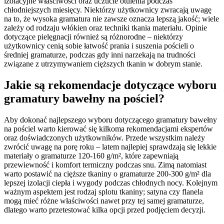
izolacyjne właściwości oraz uczucie otulenia podczas
chłodniejszych miesięcy. Niektórzy użytkownicy zwracają uwagę
na to, że wysoka gramatura nie zawsze oznacza lepszą jakość; wiele
zależy od rodzaju włókien oraz techniki tkania materiału. Opinie
dotyczące pielęgnacji również są różnorodne – niektórzy
użytkownicy cenią sobie łatwość prania i suszenia pościeli o
średniej gramaturze, podczas gdy inni narzekają na trudności
związane z utrzymywaniem cięższych tkanin w dobrym stanie.
Jakie są rekomendacje dotyczące wyboru
gramatury bawełny na pościel?
Aby dokonać najlepszego wyboru dotyczącego gramatury bawełny
na pościel warto kierować się kilkoma rekomendacjami ekspertów
oraz doświadczonych użytkowników. Przede wszystkim należy
zwrócić uwagę na porę roku – latem najlepiej sprawdzają się lekkie
materiały o gramaturze 120-160 g/m², które zapewniają
przewiewność i komfort termiczny podczas snu. Zimą natomiast
warto postawić na cięższe tkaniny o gramaturze 200-300 g/m² dla
lepszej izolacji ciepła i wygody podczas chłodnych nocy. Kolejnym
ważnym aspektem jest rodzaj splotu tkaniny; satyna czy flanela
mogą mieć różne właściwości nawet przy tej samej gramaturze,
dlatego warto przetestować kilka opcji przed podjęciem decyzji.