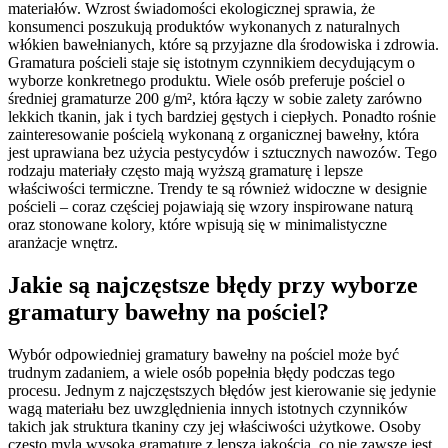
materiałów. Wzrost świadomości ekologicznej sprawia, że
konsumenci poszukują produktów wykonanych z naturalnych
włókien bawełnianych, które są przyjazne dla środowiska i zdrowia.
Gramatura pościeli staje się istotnym czynnikiem decydującym o
wyborze konkretnego produktu. Wiele osób preferuje pościel o
średniej gramaturze 200 g/m², która łączy w sobie zalety zarówno
lekkich tkanin, jak i tych bardziej gęstych i ciepłych. Ponadto rośnie
zainteresowanie pościelą wykonaną z organicznej bawełny, która
jest uprawiana bez użycia pestycydów i sztucznych nawozów. Tego
rodzaju materiały często mają wyższą gramaturę i lepsze
właściwości termiczne. Trendy te są również widoczne w designie
pościeli – coraz częściej pojawiają się wzory inspirowane naturą
oraz stonowane kolory, które wpisują się w minimalistyczne
aranżacje wnętrz.
Jakie są najczęstsze błędy przy wyborze
gramatury bawełny na pościel?
Wybór odpowiedniej gramatury bawełny na pościel może być
trudnym zadaniem, a wiele osób popełnia błędy podczas tego
procesu. Jednym z najczęstszych błędów jest kierowanie się jedynie
wagą materiału bez uwzględnienia innych istotnych czynników
takich jak struktura tkaniny czy jej właściwości użytkowe. Osoby
często mylą wysoką gramaturę z lepszą jakością, co nie zawsze jest