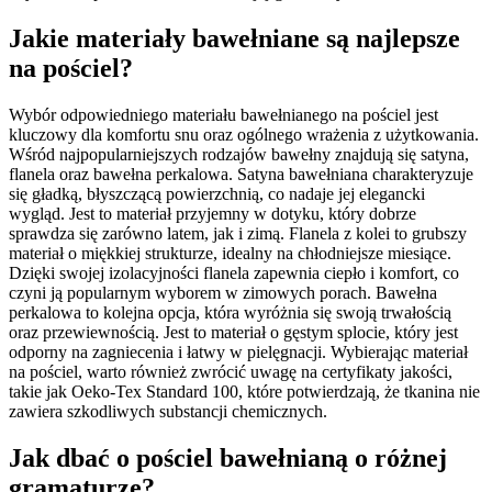
Jakie materiały bawełniane są najlepsze
na pościel?
Wybór odpowiedniego materiału bawełnianego na pościel jest
kluczowy dla komfortu snu oraz ogólnego wrażenia z użytkowania.
Wśród najpopularniejszych rodzajów bawełny znajdują się satyna,
flanela oraz bawełna perkalowa. Satyna bawełniana charakteryzuje
się gładką, błyszczącą powierzchnią, co nadaje jej elegancki
wygląd. Jest to materiał przyjemny w dotyku, który dobrze
sprawdza się zarówno latem, jak i zimą. Flanela z kolei to grubszy
materiał o miękkiej strukturze, idealny na chłodniejsze miesiące.
Dzięki swojej izolacyjności flanela zapewnia ciepło i komfort, co
czyni ją popularnym wyborem w zimowych porach. Bawełna
perkalowa to kolejna opcja, która wyróżnia się swoją trwałością
oraz przewiewnością. Jest to materiał o gęstym splocie, który jest
odporny na zagniecenia i łatwy w pielęgnacji. Wybierając materiał
na pościel, warto również zwrócić uwagę na certyfikaty jakości,
takie jak Oeko-Tex Standard 100, które potwierdzają, że tkanina nie
zawiera szkodliwych substancji chemicznych.
Jak dbać o pościel bawełnianą o różnej
gramaturze?