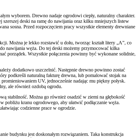
konałym wyborem. Drewno nadaje ogrodowi ciepły, naturalny charakter.
zerszej deski na ramę do nawijania oraz kilku mniejszych listew
owana sosna. Przed rozpoczęciem pracy wszystkie elementy drewniane
. Można je lekko rozstawić u dołu, tworząc kształt litery „A”, co
t do nawijania węża. Do tej deski możemy przymocować kilka
mać porządek. Wszystkie połączenia powinny być wykonane solidnie,
 należy dodatkowo uszczelnić. Następnie drewno powinno zostać
y podkreśli naturalną fakturę drewna, lub pomalować stojak na
 i promieniowaniem UV, jednocześnie nadając mu piękny połysk.
alny, ale również ozdobą ogrodu.
wą stabilność. Można go również osadzić w ziemi na głębokość
j w pobliżu kranu ogrodowego, aby ułatwić podłączanie węża.
ułatwiając codzienne prace w ogrodzie.
ianie budynku jest doskonałym rozwiązaniem. Taka konstrukcja