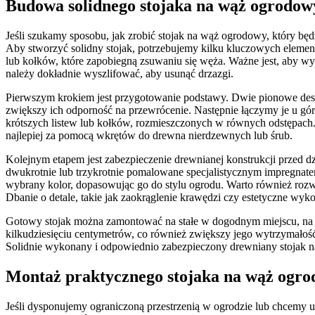
Budowa solidnego stojaka na wąż ogrodow
Jeśli szukamy sposobu, jak zrobić stojak na wąż ogrodowy, który będ
Aby stworzyć solidny stojak, potrzebujemy kilku kluczowych elemen
lub kołków, które zapobiegną zsuwaniu się węża. Ważne jest, aby w
należy dokładnie wyszlifować, aby usunąć drzazgi.
Pierwszym krokiem jest przygotowanie podstawy. Dwie pionowe deski 
zwiększy ich odporność na przewrócenie. Następnie łączymy je u gó
krótszych listew lub kołków, rozmieszczonych w równych odstępach
najlepiej za pomocą wkrętów do drewna nierdzewnych lub śrub.
Kolejnym etapem jest zabezpieczenie drewnianej konstrukcji przed 
dwukrotnie lub trzykrotnie pomalowane specjalistycznym impregnat
wybrany kolor, dopasowując go do stylu ogrodu. Warto również rozw
Dbanie o detale, takie jak zaokrąglenie krawędzi czy estetyczne wyko
Gotowy stojak można zamontować na stałe w dogodnym miejscu, na p
kilkudziesięciu centymetrów, co również zwiększy jego wytrzymałoś
Solidnie wykonany i odpowiednio zabezpieczony drewniany stojak na 
Montaż praktycznego stojaka na wąż ogro
Jeśli dysponujemy ograniczoną przestrzenią w ogrodzie lub chcemy