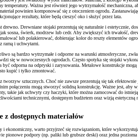
ny temperatury. Ważna jest również jego wytrzymałość mechaniczna, a
materiał powinien komponować się z otoczeniem ogrodu. Zastanawiają
cjonujące rezultaty, które będą cieszyć oko i służyć przez lata.
t drewno. Drewniane stojaki prezentują się naturalnie i estetycznie, d
ie jak sosna, świerk, modrzew lub cedr. Aby zwiększyć ich trwałość,
malować lub polakierować, dobierając kolor do reszty elementów og
 z ramą i uchwytami.
żeliwo są bardzo wytrzymałe i odporne na warunki atmosferyczne, zwł
awdzi się w nowoczesnych ogrodach. Często spotyka się stojaki wykona
na być odporna na odpryski i zarysowania. Metalowe konstrukcje mog
to kupić i tylko zmontować.
orzyw sztucznych. Choć nie zawsze prezentują się tak efektownie jak
im połączeniu mogą stworzyć solidną konstrukcję. Ważne jest, aby w
 takie jak uchwyty czy haczyki, które można zamocować do istniejąc
wościami technicznymi, dostępnym budżetem oraz wizją estetyczną na
e z dostępnych materiałów
y i ekonomiczny, warto przyjrzeć się rozwiązaniom, które wykorzystuj
ie pionowe podpory (np. paliki lub grubsze deski) oraz jedna pozioma