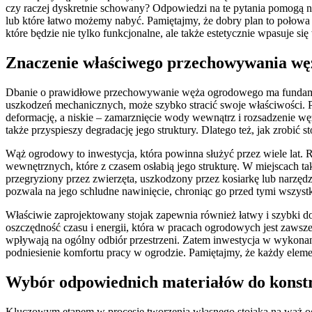
czy raczej dyskretnie schowany? Odpowiedzi na te pytania pomogą n
lub które łatwo możemy nabyć. Pamiętajmy, że dobry plan to połow
które będzie nie tylko funkcjonalne, ale także estetycznie wpasuje si
Znaczenie właściwego przechowywania węż
Dbanie o prawidłowe przechowywanie węża ogrodowego ma fundamenta
uszkodzeń mechanicznych, może szybko stracić swoje właściwości. 
deformację, a niskie – zamarznięcie wody wewnątrz i rozsadzenie wę
także przyspieszy degradację jego struktury. Dlatego też, jak zrobić 
Wąż ogrodowy to inwestycja, która powinna służyć przez wiele lat. R
wewnętrznych, które z czasem osłabią jego strukturę. W miejscach t
przegryziony przez zwierzęta, uszkodzony przez kosiarkę lub narzędz
pozwala na jego schludne nawinięcie, chroniąc go przed tymi wszystk
Właściwie zaprojektowany stojak zapewnia również łatwy i szybki do
oszczędność czasu i energii, która w pracach ogrodowych jest zawsze 
wpływają na ogólny odbiór przestrzeni. Zatem inwestycja w wykonani
podniesienie komfortu pracy w ogrodzie. Pamiętajmy, że każdy elem
Wybór odpowiednich materiałów do konstr
Kluczowym etapem w procesie tworzenia własnego stojaka na wąż o