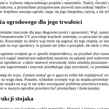
am w wyborze odpowiedniego projektu i materiałów. Należy również oc
a sukcesu, a przemyślane przygotowanie pozwoli nam uniknąć błędów 
ę w krajobraz naszego ogrodu, stając się jego integralną częścią, a nie
a ogrodowego dla jego trwałości
lne znaczenie dla jego długowieczności i sprawności. Wąż, narażony
Promieniowanie UV powoduje kruchość materiału, co prowadzi do pęk
ża. Rozwinięty na słońcu wąż może się nagrzać do tego stopnia, że sta
stojak na wąż ogrodowy, to pytanie nie tylko o porządek, ale także o eko
egularne zwijanie go w sposób nieprawidłowy, na przykład zbyt ciasno
akich zagięć materiał jest najbardziej narażony na pękanie pod wpły
ia ogrodnicze, a także stanowić przeszkodę, która utrudnia poruszanie
imi zagrożeniami i znacznie przedłużając jego żywotność, co przekłada
stęp do węża. Zamiast szukać go w gąszczu roślin lub rozplątywać zw
na wagę złota. Ponadto, schludnie zwinięty wąż na stojaku prezentuje 
e stojaka na wąż to nie tylko rozwiązanie problemu przechowywania, 
ent w naszym ogrodzie powinien być przemyślany i funkcjonalny.
ukcji stojaka
grodowy jest świadomy wybór materiałów. Materiał, z którego wykona