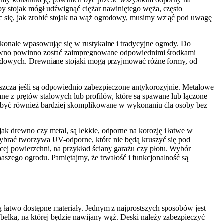
by stojak mógł udźwignąć ciężar nawiniętego węża, często
c się, jak zrobić stojak na wąż ogrodowy, musimy wziąć pod uwagę
oskonale wpasowując się w rustykalne i tradycyjne ogrody. Do
 drewno powinno zostać zaimpregnowane odpowiednimi środkami
rodowych. Drewniane stojaki mogą przyjmować różne formy, od
aszcza jeśli są odpowiednio zabezpieczone antykorozyjnie. Metalowe
ne z prętów stalowych lub profilów, które są spawane lub łączone
ą być również bardziej skomplikowane w wykonaniu dla osoby bez
 drewno czy metal, są lekkie, odporne na korozję i łatwe w
ybrać tworzywa UV-odporne, które nie będą kruszyć się pod
ej powierzchni, na przykład ściany garażu czy płotu. Wybór
szego ogrodu. Pamiętajmy, że trwałość i funkcjonalność są
ą łatwo dostępne materiały. Jednym z najprostszych sposobów jest
 belka, na której będzie nawijany wąż. Deski należy zabezpieczyć