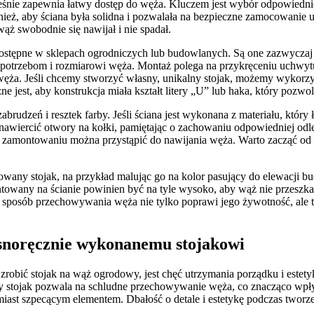
eśnie zapewnia łatwy dostęp do węża. Kluczem jest wybór odpowiednie
eż, aby ściana była solidna i pozwalała na bezpieczne zamocowanie u
ż swobodnie się nawijał i nie spadał.
tępne w sklepach ogrodniczych lub budowlanych. Są one zazwyczaj 
 potrzebom i rozmiarowi węża. Montaż polega na przykręceniu uchwy
o węża. Jeśli chcemy stworzyć własny, unikalny stojak, możemy wykorz
 jest, aby konstrukcja miała kształt litery „U” lub haka, który pozw
abrudzeń i resztek farby. Jeśli ściana jest wykonana z materiału, któ
 nawiercić otwory na kołki, pamiętając o zachowaniu odpowiedniej odl
amontowaniu można przystąpić do nawijania węża. Warto zacząć od mocn
ny stojak, na przykład malując go na kolor pasujący do elewacji bu
owany na ścianie powinien być na tyle wysoko, aby wąż nie przeszkadza
i sposób przechowywania węża nie tylko poprawi jego żywotność, ale 
asnoręcznie wykonanemu stojakowi
robić stojak na wąż ogrodowy, jest chęć utrzymania porządku i estety
ny stojak pozwala na schludne przechowywanie węża, co znacząco wp
iast szpecącym elementem. Dbałość o detale i estetykę podczas tworze