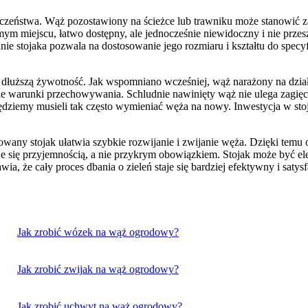
pieczeństwa. Wąż pozostawiony na ścieżce lub trawniku może stanowić 
m miejscu, łatwo dostępny, ale jednocześnie niewidoczny i nie przesz
nie stojaka pozwala na dostosowanie jego rozmiaru i kształtu do spec
szą żywotność. Jak wspomniano wcześniej, wąż narażony na działani
ie warunki przechowywania. Schludnie nawinięty wąż nie ulega zagięc
będziemy musieli tak często wymieniać węża na nowy. Inwestycja w sto
wany stojak ułatwia szybkie rozwijanie i zwijanie węża. Dzięki temu 
je się przyjemnością, a nie przykrym obowiązkiem. Stojak może być el
ia, że cały proces dbania o zieleń staje się bardziej efektywny i saty
Jak zrobić wózek na wąż ogrodowy?
Jak zrobić zwijak na wąż ogrodowy?
Jak zrobić uchwyt na wąż ogrodowy?