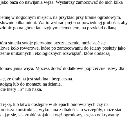
ć jako baza do nawijania węża. Wystarczy zamocować do nich kilka
 ziemię w dogodnym miejscu, na przykład przy kranie ogrodowym.
osłownie kilka minut. Warto wybrać pręt o odpowiedniej grubości, aby
 ozdobić go na górze fantazyjnym elementem, na przykład odlaną
ra straciła swoje pierwotne przeznaczenie, może stać się
talowe koło rowerowe, które po zamocowaniu do ściany posłuży jako
rzenie unikalnych i ekologicznych rozwiązań, które dodadzą
mę do nawijania węża. Możesz dodać dodatkowe poprzeczne listwy dla
ę, że drabina jest stabilna i bezpieczna.
tojącą lub do montażu na ścianie.
e litery „S” lub haka.
d ręką, lub łatwo dostępne w sklepach budowlanych czy na
rostsza konstrukcja, wykonana z dbałością o szczegóły, może stać
wiając się, jak zrobić stojak na wąż ogrodowy, często odkrywamy