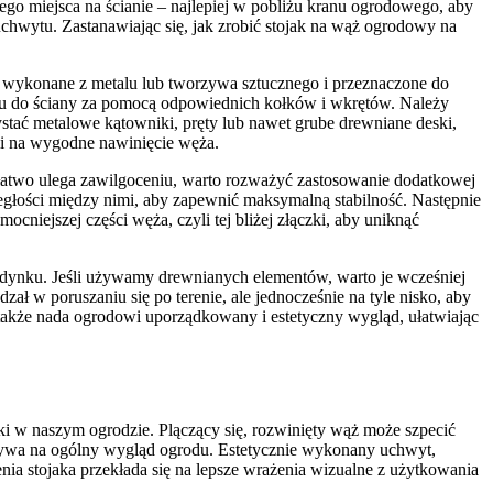
go miejsca na ścianie – najlepiej w pobliżu kranu ogrodowego, aby
chwytu. Zastanawiając się, jak zrobić stojak na wąż ogrodowy na
wykonane z metalu lub tworzywa sztucznego i przeznaczone do
tu do ściany za pomocą odpowiednich kołków i wkrętów. Należy
ystać metalowe kątowniki, pręty lub nawet grube drewniane deski,
oli na wygodne nawinięcie węża.
ry łatwo ulega zawilgoceniu, warto rozważyć zastosowanie dodatkowej
egłości między nimi, aby zapewnić maksymalną stabilność. Następnie
iejszej części węża, czyli tej bliżej złączki, aby uniknąć
dynku. Jeśli używamy drewnianych elementów, warto je wcześniej
ł w poruszaniu się po terenie, ale jednocześnie na tyle nisko, aby
także nada ogrodowi uporządkowany i estetyczny wygląd, ułatwiając
ki w naszym ogrodzie. Plączący się, rozwinięty wąż może szpecić
ływa na ogólny wygląd ogrodu. Estetycznie wykonany uchwyt,
nia stojaka przekłada się na lepsze wrażenia wizualne z użytkowania