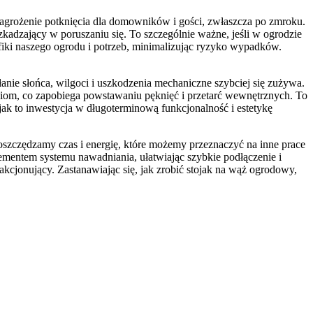
zagrożenie potknięcia dla domowników i gości, zwłaszcza po zmroku.
kadzający w poruszaniu się. To szczególnie ważne, jeśli w ogrodzie
yfiki naszego ogrodu i potrzeb, minimalizując ryzyko wypadków.
e słońca, wilgoci i uszkodzenia mechaniczne szybciej się zużywa.
iom, co zapobiega powstawaniu pęknięć i przetarć wewnętrznych. To
jak to inwestycja w długoterminową funkcjonalność i estetykę
oszczędzamy czas i energię, które możemy przeznaczyć na inne prace
ementem systemu nawadniania, ułatwiając szybkie podłączenie i
sfakcjonujący. Zastanawiając się, jak zrobić stojak na wąż ogrodowy,