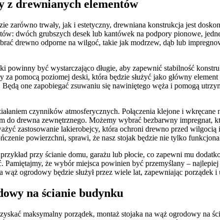
y z drewnianych elementów
zie zarówno trwały, jak i estetyczny, drewniana konstrukcja jest dos
tów: dwóch grubszych desek lub kantówek na podpory pionowe, jednej s
ybrać drewno odporne na wilgoć, takie jak modrzew, dąb lub impregn
powinny być wystarczająco długie, aby zapewnić stabilność konstrukcji
ry za pomocą poziomej deski, która będzie służyć jako główny elemen
. Będą one zapobiegać zsuwaniu się nawiniętego węża i pomogą utrzy
działaniem czynników atmosferycznych. Połączenia klejone i wkręcane
em do drewna zewnętrznego. Możemy wybrać bezbarwny impregnat, któr
ażyć zastosowanie lakierobejcy, która ochroni drewno przed wilgocią
ńczenie powierzchni, sprawi, że nasz stojak będzie nie tylko funkcjon
rzykład przy ścianie domu, garażu lub płocie, co zapewni mu dodatko
ć. Pamiętajmy, że wybór miejsca powinien być przemyślany – najlepie
wąż ogrodowy będzie służył przez wiele lat, zapewniając porządek i 
dowy na ścianie budynku
 uzyskać maksymalny porządek, montaż stojaka na wąż ogrodowy na śc