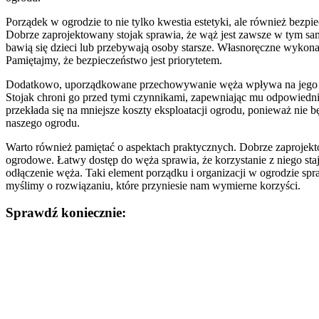
Porządek w ogrodzie to nie tylko kwestia estetyki, ale również bez
Dobrze zaprojektowany stojak sprawia, że wąż jest zawsze w tym samy
bawią się dzieci lub przebywają osoby starsze. Własnoręczne wykona
Pamiętajmy, że bezpieczeństwo jest priorytetem.
Dodatkowo, uporządkowane przechowywanie węża wpływa na jego dłuż
Stojak chroni go przed tymi czynnikami, zapewniając mu odpowiedn
przekłada się na mniejsze koszty eksploatacji ogrodu, ponieważ nie 
naszego ogrodu.
Warto również pamiętać o aspektach praktycznych. Dobrze zaprojekto
ogrodowe. Łatwy dostęp do węża sprawia, że korzystanie z niego sta
odłączenie węża. Taki element porządku i organizacji w ogrodzie spraw
myślimy o rozwiązaniu, które przyniesie nam wymierne korzyści.
Sprawdź koniecznie:
Nawigacja
wpisu