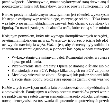
przed wilgocią. Alternatywnie, można wykorzystać starą drewnianą s
poprzecznych listew lub haczyków, tworząc prosty i funkcjonalny uc
Bardzo prostym i skutecznym rozwiązaniem jest również wykorzysta
Następnie owijamy wąż wokół niego, zaczynając od dołu. Taka konstru
wąż łatwo się na nim układał i nie zsuwał. Jeśli chcemy, aby stojak
figurką. To rozwiązanie jest idealne dla osób, które cenią sobie min
Kolejnym pomysłem, który nie wymaga skomplikowanych narzędzi, jest 
oryginalnym stojakiem na wąż. Wystarczy ją oprzeć o ścianę lub pł
uchwyt do nawinięcia węża. Ważne jest, aby elementy były solidne i
charakteru naszemu ogrodowi, a jednocześnie będą w pełni funkcjonal
Wykorzystanie drewnianych palet: Rozmontuj paletę, wybierz n
lepszego układania.
Przetworzenie starej drabiny: Opierając drabinę o ścianę lub pło
Konstrukcja z rur PCV: Połącz kilka długich rur PCV za pomoc
Metalowy wieszak ze złomu: Zespawaj lub połącz śrubami kilka
Użycie starej opony: Połóż starą oponę na ziemi i owiń wąż 
Każde z tych rozwiązań można łatwo dostosować do indywidualnych p
złomowiskach. Pamiętajmy o zabezpieczeniu materiałów przed warunka
się praktycznym i estetycznym elementem naszego ogrodu, ułatwiając
nowe, nieoczywiste zastosowania dla pozornie niepotrzebnych przed