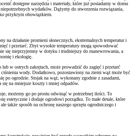
enić dostępne narzędzia i materiały, które już posiadamy w domu
i niepotrzebnych wydatków. Dążymy do stworzenia rozwiązania,
 tylko przykrym obowiązkiem.
 na działanie promieni słonecznych, ekstremalnych temperatur i
nięć i przetarć. Zbyt wysokie temperatury mogą spowodować
nie się nieprzyjemny w dotyku i trudniejszy do manewrowania, a
nomię i ekologię.
 lub w ostrych zakrętach, może prowadzić do zagięć i przetarć
wem ciśnienia wody. Dodatkowo, pozostawiony na ziemi wąż może być
 się po ogrodzie. Stojak na wąż, wykonany zgodnie z zasadami,
 się na mniejsze koszty i mniej odpadów.
oje, możemy go po prostu odwinąć w potrzebnej ilości. To
się estetycznie i dodaje ogrodowi porządku. To małe detale, które
ale także sposób na ochronę naszego sprzętu ogrodniczego i
my konstrukcję, powinien być przede wszystkim odporny na