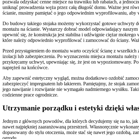
pozwala odzyskać cenne miejsce na trawniku lub rabatach, a jednocz
uniknąć prowadzenia węża przez całą długość domu. Ważne jest równi
ścianie, musimy pamiętać o jego odpowiednim wyprofilowaniu, aby wą
Do budowy takiego stojaka możemy wykorzystać gotowe uchwyty dos
montażu na ścianie. Wystarczy dobrać model odpowiadający naszym
upewnić się, że konstrukcja jest stabilna i udźwignie ciężar mokreg
które należy odpowiednio wyprofilować i zamocować do ściany. Ważne
Przed przystąpieniem do montażu warto oczyścić ścianę z wszelkich z
izolacji lub zabezpieczenia. Po wyznaczeniu miejsca montażu należy
przykręcamy uchwyt, upewniając się, że jest on wypoziomowany. Po z
naprężeń na końcówce.
Aby zapewnić estetyczny wygląd, można dodatkowo ozdobić zamocowa
zabezpieczyć impregnatem lub lakierem. Pamiętajmy, że stojak zamont
jego nawijanie i rozwijanie nie wymagało nadmiernego wysiłku. Tak
codzienne prace ogrodnicze.
Utrzymanie porządku i estetyki dzięki wł
Jednym z głównych powodów, dla których decydujemy się na to, jak z
nawet najpiękniej zaaranżowaną przestrzeń. Własnoręcznie wykona
dopasowany do stylu otoczenia, może stać się nawet jego ozdobą, zam
ogrodu.