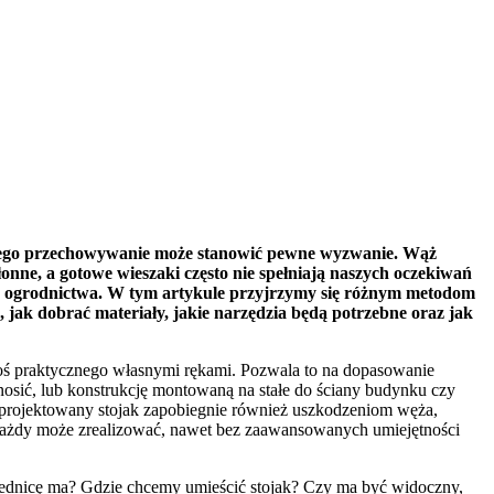
 jego przechowywanie może stanowić pewne wyzwanie. Wąż
hłonne, a gotowe wieszaki często nie spełniają naszych oczekiwań
nicy ogrodnictwa. W tym artykule przyjrzymy się różnym metodom
jak dobrać materiały, jakie narzędzia będą potrzebne oraz jak
goś praktycznego własnymi rękami. Pozwala to na dopasowanie
nosić, lub konstrukcję montowaną na stałe do ściany budynku czy
 zaprojektowany stojak zapobiegnie również uszkodzeniom węża,
e każdy może zrealizować, nawet bez zaawansowanych umiejętności
średnicę ma? Gdzie chcemy umieścić stojak? Czy ma być widoczny,