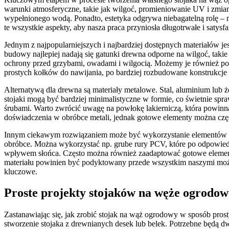
warunki atmosferyczne, takie jak wilgoć, promieniowanie UV i zmia
wypełnionego wodą. Ponadto, estetyka odgrywa niebagatelną rolę – 
te wszystkie aspekty, aby nasza praca przyniosła długotrwałe i satysfak
Jednym z najpopularniejszych i najbardziej dostępnych materiałów jes
budowy najlepiej nadają się gatunki drewna odporne na wilgoć, tak
ochrony przed grzybami, owadami i wilgocią. Możemy je również po
prostych kołków do nawijania, po bardziej rozbudowane konstrukcje
Alternatywą dla drewna są materiały metalowe. Stal, aluminium lub 
stojaki mogą być bardziej minimalistyczne w formie, co świetnie spr
śrubami. Warto zwrócić uwagę na powłokę lakierniczą, która powin
doświadczenia w obróbce metali, jednak gotowe elementy można częs
Innym ciekawym rozwiązaniem może być wykorzystanie elementów z tw
obróbce. Można wykorzystać np. grube rury PCV, które po odpowiedn
wpływem słońca. Często można również zaadaptować gotowe elementy,
materiału powinien być podyktowany przede wszystkim naszymi możli
kluczowe.
Proste projekty stojaków na węże ogrodow
Zastanawiając się, jak zrobić stojak na wąż ogrodowy w sposób prost
stworzenie stojaka z drewnianych desek lub belek. Potrzebne będą dw