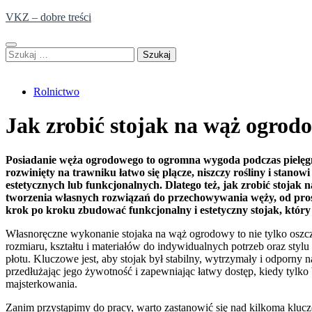
Skip
VKZ – dobre treści
to
content
Szukaj:
Rolnictwo
Jak zrobić stojak na wąż ogrod
Posiadanie węża ogrodowego to ogromna wygoda podczas pielęg
rozwinięty na trawniku łatwo się plącze, niszczy rośliny i stano
estetycznych lub funkcjonalnych. Dlatego też, jak zrobić stojak
tworzenia własnych rozwiązań do przechowywania węży, od prosty
krok po kroku zbudować funkcjonalny i estetyczny stojak, który 
Własnoręczne wykonanie stojaka na wąż ogrodowy to nie tylko oszcz
rozmiaru, kształtu i materiałów do indywidualnych potrzeb oraz sty
płotu. Kluczowe jest, aby stojak był stabilny, wytrzymały i odporny
przedłużając jego żywotność i zapewniając łatwy dostęp, kiedy tylk
majsterkowania.
Zanim przystąpimy do pracy, warto zastanowić się nad kilkoma kluc