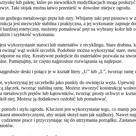
krzynkę lub paletę, które po niewielkich modyfikacjach mogą posłuży
hwyt. Taki stojak można łatwo przenieść w dowolne miejsce ogrodu.
nie grubego metalowego pręta lub rury. Wbijamy taki pręt pionowo w
kcja jest niezwykle stabilna i praktyczna, a jej wykonanie zajmuje d
 był bardziej estetyczny, możemy pomalować pręt na wybrany kolor lub
imalizm i szybkość wykonania.
wykorzystanie staroci lub materiałów z recyklingu. Stara drabina, któ
ot i owinąć wąż wokół szczebli. Podobnie można wykorzystać stare, me
 odporne na rdzę. Kreatywne podejście do materiałów pozwala na stwo
ne. Pamiętajmy, że często najprostsze rozwiązania są najlepsze.
ajgrubsze deski i połącz je w kształt litery „U” lub „L”, tworząc ra
t, wykorzystaj jej szczebelki jako punkty do owinięcia węża. Upewnij si
ą złączek, tworząc stabilną ramę. Możesz stworzyć konstrukcję wolnos
 metalowych prętów lub kątowników, tworząc prosty uchwyt w kształci
wokół niej. Możesz ją dodatkowo ozdobić lub pomalować.
otrzeb i stylu ogrodu. Kluczem jest wykorzystanie tego, co mamy po
mi atmosferycznymi, aby stojak służył nam jak najdłużej. Nawet najp
 codzienne prace i przyczyniając się do utrzymania porządku. Zastana
miotów.