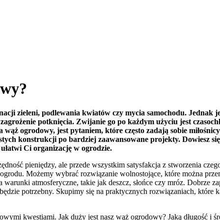
owy?
nacji zieleni, podlewania kwiatów czy mycia samochodu. Jednak
wi zagrożenie potknięcia. Zwijanie go po każdym użyciu jest czasoc
 na wąż ogrodowy, jest pytaniem, które często zadają sobie miłoś
ch konstrukcji po bardziej zaawansowane projekty. Dowiesz się, 
ułatwi Ci organizację w ogrodzie.
ędność pieniędzy, ale przede wszystkim satysfakcja z stworzenia cze
lu ogrodu. Możemy wybrać rozwiązanie wolnostojące, które można prze
 na warunki atmosferyczne, takie jak deszcz, słońce czy mróz. Dobrze
o będzie potrzebny. Skupimy się na praktycznych rozwiązaniach, któr
zowymi kwestiami. Jak duży jest nasz wąż ogrodowy? Jaką długość i 