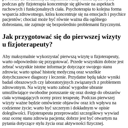
podczas gdy fizjoterapia koncentruje się głównie na aspektach
ruchowych i funkcjonalnych ciała. Psychoterapia to kolejna forma
wsparcia zdrowotnego, która koncentruje się na emocjach i psychice
pacjentów; chociaż może być równie ważna dla ogólnego
dobrostanu, nie zajmuje się bezpośrednio problemami fizycznymi.
Jak przygotować się do pierwszej wizyty
u fizjoterapeuty?
Aby maksymalnie wykorzystać pierwszą wizytę u fizjoterapeuty,
warto odpowiednio się przygotować. Przede wszystkim dobrze jest
zebrać wszystkie istotne informacje dotyczące swojego stanu
zdrowia; warto spisać historię medyczną oraz wszelkie
dotychczasowe diagnozy i leczenie. Przydatne będą także wyniki
badań obrazowych czy laboratoryjnych związanych z problemem
zdrowotnym. Na wizytę warto zabrać wygodne ubranie
umożliwiające swobodne poruszanie się oraz dostęp do obszarów
ciała wymagających oceny przez terapeutę. Podczas pierwszej
wizyty ważne będzie omówienie objawów oraz ich wpływu na
codzienne życie; warto być szczerym i dokładnym w opisie
dolegliwości. Fizjoterapeuta przeprowadzi szczegółowy wywiad
oraz ocenę stanu zdrowia pacjenta; dobrze jest być otwartym na
pytania dotyczące stylu życia oraz aktywności fizycznej.