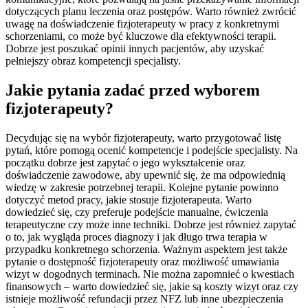
dotyczących planu leczenia oraz postępów. Warto również zwrócić
uwagę na doświadczenie fizjoterapeuty w pracy z konkretnymi
schorzeniami, co może być kluczowe dla efektywności terapii.
Dobrze jest poszukać opinii innych pacjentów, aby uzyskać
pełniejszy obraz kompetencji specjalisty.
Jakie pytania zadać przed wyborem
fizjoterapeuty?
Decydując się na wybór fizjoterapeuty, warto przygotować listę
pytań, które pomogą ocenić kompetencje i podejście specjalisty. Na
początku dobrze jest zapytać o jego wykształcenie oraz
doświadczenie zawodowe, aby upewnić się, że ma odpowiednią
wiedzę w zakresie potrzebnej terapii. Kolejne pytanie powinno
dotyczyć metod pracy, jakie stosuje fizjoterapeuta. Warto
dowiedzieć się, czy preferuje podejście manualne, ćwiczenia
terapeutyczne czy może inne techniki. Dobrze jest również zapytać
o to, jak wygląda proces diagnozy i jak długo trwa terapia w
przypadku konkretnego schorzenia. Ważnym aspektem jest także
pytanie o dostępność fizjoterapeuty oraz możliwość umawiania
wizyt w dogodnych terminach. Nie można zapomnieć o kwestiach
finansowych – warto dowiedzieć się, jakie są koszty wizyt oraz czy
istnieje możliwość refundacji przez NFZ lub inne ubezpieczenia