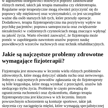
w łagodzeniu dolegliwości bólowych poprzez zastosowanie
różnych metod, takich jak terapia manualna czy elektroterapia.
Regularne sesje terapeutyczne mogą również przyczynić się do
poprawy siły mięśniowej oraz wytrzymałości, co jest szczególnie
ważne dla osób starszych lub tych, które przeszły operacje.
Dodatkowo, terapia fizjoterapeutyczna ma pozytywny wpływ na
psychikę pacjentów; poprawa samopoczucia oraz zwiększenie
niezależności w codziennych czynnościach mogą znacząco wpłynąć
na jakość życia. Warto również zauważyć, że fizjoterapia może
pomóc w zapobieganiu nawrotom urazów poprzez naukę
prawidłowych wzorców ruchowych oraz technik rehabilitacyjnych.
Jakie są najczęstsze problemy zdrowotne
wymagające fizjoterapii?
Fizjoterapia jest stosowana w leczeniu wielu różnych problemów
zdrowotnych, które mogą dotyczyć układu ruchu oraz nerwowego.
Jednym z najczęstszych powodów zgłaszania się do fizjoterapeuty
są bóle kręgosłupa, które mogą wynikać z przeciążeń, urazów lub
siedzącego trybu życia. Problemy te często prowadzą do
ograniczenia ruchomości oraz dyskomfortu, dlatego terapia
fizjoterapeutyczna jest kluczowa w ich leczeniu. Innym
powszechnym schorzeniem są kontuzje sportowe, takie jak
skręcenia czy naciągnięcia mięśni, które wymagają specjalistycznej