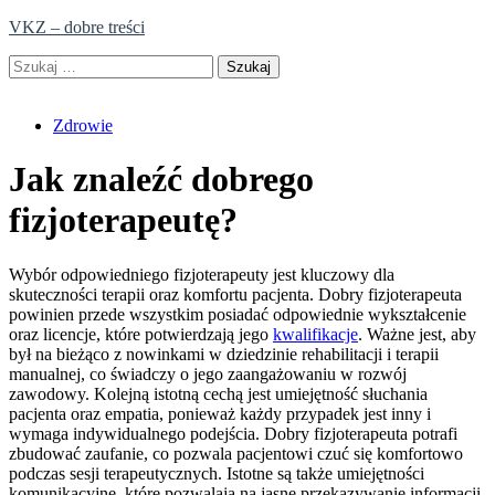
Skip
VKZ – dobre treści
to
Szukaj:
content
Zdrowie
Jak znaleźć dobrego
fizjoterapeutę?
Wybór odpowiedniego fizjoterapeuty jest kluczowy dla
skuteczności terapii oraz komfortu pacjenta. Dobry fizjoterapeuta
powinien przede wszystkim posiadać odpowiednie wykształcenie
oraz licencje, które potwierdzają jego
kwalifikacje
. Ważne jest, aby
był na bieżąco z nowinkami w dziedzinie rehabilitacji i terapii
manualnej, co świadczy o jego zaangażowaniu w rozwój
zawodowy. Kolejną istotną cechą jest umiejętność słuchania
pacjenta oraz empatia, ponieważ każdy przypadek jest inny i
wymaga indywidualnego podejścia. Dobry fizjoterapeuta potrafi
zbudować zaufanie, co pozwala pacjentowi czuć się komfortowo
podczas sesji terapeutycznych. Istotne są także umiejętności
komunikacyjne, które pozwalają na jasne przekazywanie informacji