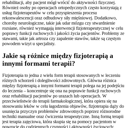
rehabilitacji, aby pacjent mógł wrócić do aktywności fizycznej.
Również osoby po operacjach ortopedycznych często korzystają z
usług fizjoterapeutów w celu przyspieszenia procesu
rekonwalescencji oraz odbudowy siły mięśniowej. Dodatkowo,
choroby neurologiczne, takie jak udar mózgu czy stwardnienie
rozsiane, również wymagają interwencji fizjoterapeutycznej w celu
poprawy funkcji ruchowych i jakości życia pacjentów. Problemy ze
stawami, takie jak artroza czy zapalenie stawów, także są częstym
powodem wizyt u specjalisty.
Jakie są różnice między fizjoterapią a
innymi formami terapii?
Fizjoterapia to jedna z wielu form terapii stosowanych w leczeniu
różnych schorzeń i dolegliwości zdrowotnych. Główna różnica
między fizjoterapią a innymi formami terapii polega na jej podejściu
do leczenia – koncentruje się ona na poprawie funkcji ruchowych
oraz rehabilitacji pacjentów po urazach lub operacjach. W
przeciwieństwie do terapii farmakologicznej, która opiera się na
stosowaniu leków w celu łagodzenia objawów, fizjoterapia dąży do
usunięcia przyczyn problemów zdrowotnych poprzez różnorodne
techniki manualne oraz ćwiczenia terapeutyczne. Inną formą terapii
jest terapia zajęciowa, która skupia się na pomocy pacjentom w
powrocie do codziennych czynności i aktywności życiowych;