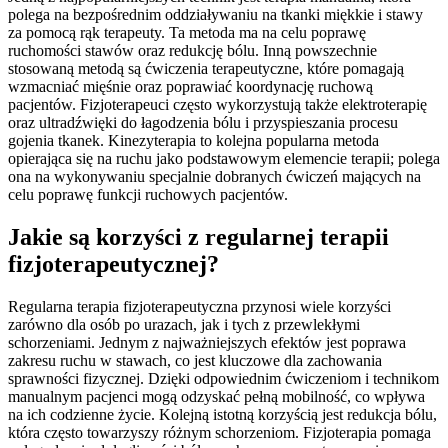
polega na bezpośrednim oddziaływaniu na tkanki miękkie i stawy
za pomocą rąk terapeuty. Ta metoda ma na celu poprawę
ruchomości stawów oraz redukcję bólu. Inną powszechnie
stosowaną metodą są ćwiczenia terapeutyczne, które pomagają
wzmacniać mięśnie oraz poprawiać koordynację ruchową
pacjentów. Fizjoterapeuci często wykorzystują także elektroterapię
oraz ultradźwięki do łagodzenia bólu i przyspieszania procesu
gojenia tkanek. Kinezyterapia to kolejna popularna metoda
opierająca się na ruchu jako podstawowym elemencie terapii; polega
ona na wykonywaniu specjalnie dobranych ćwiczeń mających na
celu poprawę funkcji ruchowych pacjentów.
Jakie są korzyści z regularnej terapii
fizjoterapeutycznej?
Regularna terapia fizjoterapeutyczna przynosi wiele korzyści
zarówno dla osób po urazach, jak i tych z przewlekłymi
schorzeniami. Jednym z najważniejszych efektów jest poprawa
zakresu ruchu w stawach, co jest kluczowe dla zachowania
sprawności fizycznej. Dzięki odpowiednim ćwiczeniom i technikom
manualnym pacjenci mogą odzyskać pełną mobilność, co wpływa
na ich codzienne życie. Kolejną istotną korzyścią jest redukcja bólu,
która często towarzyszy różnym schorzeniom. Fizjoterapia pomaga