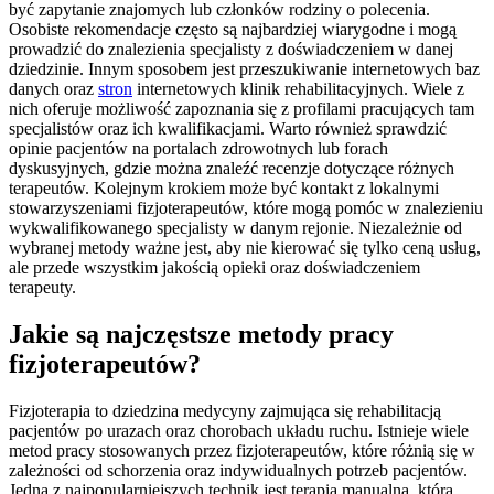
być zapytanie znajomych lub członków rodziny o polecenia.
Osobiste rekomendacje często są najbardziej wiarygodne i mogą
prowadzić do znalezienia specjalisty z doświadczeniem w danej
dziedzinie. Innym sposobem jest przeszukiwanie internetowych baz
danych oraz
stron
internetowych klinik rehabilitacyjnych. Wiele z
nich oferuje możliwość zapoznania się z profilami pracujących tam
specjalistów oraz ich kwalifikacjami. Warto również sprawdzić
opinie pacjentów na portalach zdrowotnych lub forach
dyskusyjnych, gdzie można znaleźć recenzje dotyczące różnych
terapeutów. Kolejnym krokiem może być kontakt z lokalnymi
stowarzyszeniami fizjoterapeutów, które mogą pomóc w znalezieniu
wykwalifikowanego specjalisty w danym rejonie. Niezależnie od
wybranej metody ważne jest, aby nie kierować się tylko ceną usług,
ale przede wszystkim jakością opieki oraz doświadczeniem
terapeuty.
Jakie są najczęstsze metody pracy
fizjoterapeutów?
Fizjoterapia to dziedzina medycyny zajmująca się rehabilitacją
pacjentów po urazach oraz chorobach układu ruchu. Istnieje wiele
metod pracy stosowanych przez fizjoterapeutów, które różnią się w
zależności od schorzenia oraz indywidualnych potrzeb pacjentów.
Jedną z najpopularniejszych technik jest terapia manualna, która