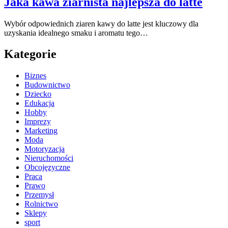
Jaka kawa ziarnista najlepsza do latte
Wybór odpowiednich ziaren kawy do latte jest kluczowy dla
uzyskania idealnego smaku i aromatu tego…
Kategorie
Biznes
Budownictwo
Dziecko
Edukacja
Hobby
Imprezy
Marketing
Moda
Motoryzacja
Nieruchomości
Obcojęzyczne
Praca
Prawo
Przemysł
Rolnictwo
Sklepy
sport