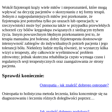
Wokół fizjoterapii krąży wiele mitów i nieporozumień, które mogą
wpływać na decyzję pacjentów o skorzystaniu z tej formy terapii.
Jednym z najpopularniejszych mitów jest przekonanie, że
fizjoterapia jest potrzebna tylko po urazach lub operacjach; w
rzeczywistości może być pomocna także w przypadku przewlekłych
schorzeń czy bólów kręgosłupa związanych z siedzącym trybem
życia. Innym powszechnym błędnym przekonaniem jest to, że
terapia manualna jest bolesna; dobry fizjoterapeuta dostosowuje
intensywność zabiegów do indywidualnych potrzeb pacjenta i jego
tolerancji bólu. Niektórzy ludzie myślą również, że wystarczy kilka
wizyt u terapeuty, aby całkowicie wyeliminować problem
zdrowotny; jednak skuteczna rehabilitacja często wymaga czasu i
regularnych sesji terapeutycznych oraz zaangażowania ze strony
pacjenta.
Sprawdź koniecznie:
Nawigacja
Osteopatia - jak znaleźć dobrego osteopatę?
wpisu
Osteopatia to holistyczna metoda leczenia, która koncentruje się na
diagnozowaniu i leczeniu różnych dolegliwości poprzez…
Jak znaleźć dobrego podologa?