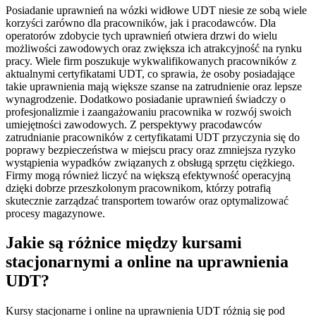
Posiadanie uprawnień na wózki widłowe UDT niesie ze sobą wiele
korzyści zarówno dla pracowników, jak i pracodawców. Dla
operatorów zdobycie tych uprawnień otwiera drzwi do wielu
możliwości zawodowych oraz zwiększa ich atrakcyjność na rynku
pracy. Wiele firm poszukuje wykwalifikowanych pracowników z
aktualnymi certyfikatami UDT, co sprawia, że osoby posiadające
takie uprawnienia mają większe szanse na zatrudnienie oraz lepsze
wynagrodzenie. Dodatkowo posiadanie uprawnień świadczy o
profesjonalizmie i zaangażowaniu pracownika w rozwój swoich
umiejętności zawodowych. Z perspektywy pracodawców
zatrudnianie pracowników z certyfikatami UDT przyczynia się do
poprawy bezpieczeństwa w miejscu pracy oraz zmniejsza ryzyko
wystąpienia wypadków związanych z obsługą sprzętu ciężkiego.
Firmy mogą również liczyć na większą efektywność operacyjną
dzięki dobrze przeszkolonym pracownikom, którzy potrafią
skutecznie zarządzać transportem towarów oraz optymalizować
procesy magazynowe.
Jakie są różnice między kursami
stacjonarnymi a online na uprawnienia
UDT?
Kursy stacjonarne i online na uprawnienia UDT różnią się pod