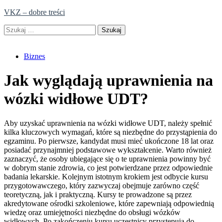
Skip
VKZ – dobre treści
to
Szukaj:
content
Biznes
Jak wyglądają uprawnienia na
wózki widłowe UDT?
Aby uzyskać uprawnienia na wózki widłowe UDT, należy spełnić
kilka kluczowych wymagań, które są niezbędne do przystąpienia do
egzaminu. Po pierwsze, kandydat musi mieć ukończone 18 lat oraz
posiadać przynajmniej podstawowe wykształcenie. Warto również
zaznaczyć, że osoby ubiegające się o te uprawnienia powinny być
w dobrym stanie zdrowia, co jest potwierdzane przez odpowiednie
badania lekarskie. Kolejnym istotnym krokiem jest odbycie kursu
przygotowawczego, który zazwyczaj obejmuje zarówno część
teoretyczną, jak i praktyczną. Kursy te prowadzone są przez
akredytowane ośrodki szkoleniowe, które zapewniają odpowiednią
wiedzę oraz umiejętności niezbędne do obsługi wózków
widłowych. Po zakończeniu kursu uczestnicy przystępują do