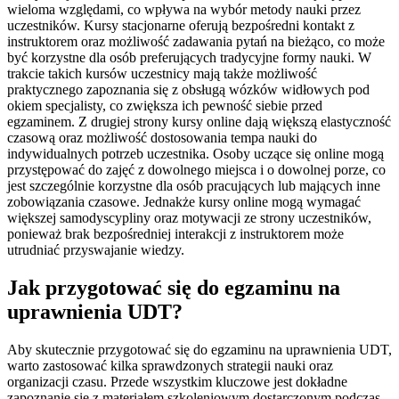
wieloma względami, co wpływa na wybór metody nauki przez
uczestników. Kursy stacjonarne oferują bezpośredni kontakt z
instruktorem oraz możliwość zadawania pytań na bieżąco, co może
być korzystne dla osób preferujących tradycyjne formy nauki. W
trakcie takich kursów uczestnicy mają także możliwość
praktycznego zapoznania się z obsługą wózków widłowych pod
okiem specjalisty, co zwiększa ich pewność siebie przed
egzaminem. Z drugiej strony kursy online dają większą elastyczność
czasową oraz możliwość dostosowania tempa nauki do
indywidualnych potrzeb uczestnika. Osoby uczące się online mogą
przystępować do zajęć z dowolnego miejsca i o dowolnej porze, co
jest szczególnie korzystne dla osób pracujących lub mających inne
zobowiązania czasowe. Jednakże kursy online mogą wymagać
większej samodyscypliny oraz motywacji ze strony uczestników,
ponieważ brak bezpośredniej interakcji z instruktorem może
utrudniać przyswajanie wiedzy.
Jak przygotować się do egzaminu na
uprawnienia UDT?
Aby skutecznie przygotować się do egzaminu na uprawnienia UDT,
warto zastosować kilka sprawdzonych strategii nauki oraz
organizacji czasu. Przede wszystkim kluczowe jest dokładne
zapoznanie się z materiałem szkoleniowym dostarczonym podczas