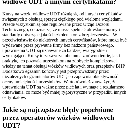
widłowe UDT a innymi certyfikatami?
Kursy na wózki widłowe UDT różnią się od innych certyfikatów
związanych z obsługą sprzętu ciężkiego pod wieloma względami.
Przede wszystkim są one regulowane przez Urząd Dozoru
Technicznego, co oznacza, że muszą spełniać określone normy i
standardy dotyczące jakości szkolenia oraz bezpieczeństwa. W
przeciwieństwie do niektórych innych certyfikatów, które mogą być
wydawane przez prywatne firmy bez nadzoru państwowego,
uprawnienia UDT są uznawane za bardziej wiarygodne i
wymagające. Kursy te zazwyczaj obejmują zarówno teorię, jak i
praktykę, co pozwala uczestnikom na zdobycie kompleksowej
wiedzy na temat obsługi wózków widłowych oraz przepisów BHP.
Dodatkowo egzamin końcowy jest przeprowadzany przez
niezależnych egzaminatorów UDT, co zapewnia obiektywność
oceny umiejętności uczestników. Warto również zauważyć, że
uprawnienia UDT są ważne przez pięć lat i wymagają regularnego
odnawiania, co może być mniej rygorystyczne w przypadku innych
certyfikatów.
Jakie są najczęstsze błędy popełniane
przez operatorów wózków widłowych
UDT?