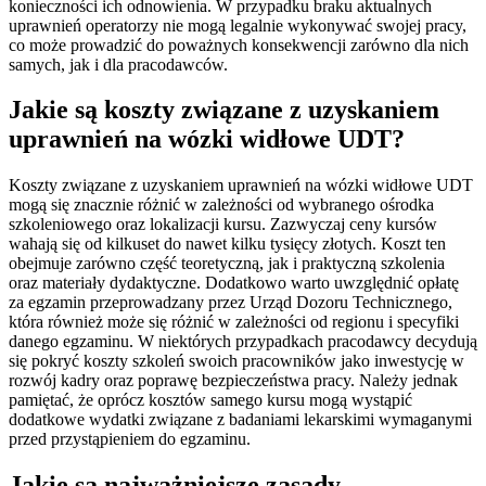
konieczności ich odnowienia. W przypadku braku aktualnych
uprawnień operatorzy nie mogą legalnie wykonywać swojej pracy,
co może prowadzić do poważnych konsekwencji zarówno dla nich
samych, jak i dla pracodawców.
Jakie są koszty związane z uzyskaniem
uprawnień na wózki widłowe UDT?
Koszty związane z uzyskaniem uprawnień na wózki widłowe UDT
mogą się znacznie różnić w zależności od wybranego ośrodka
szkoleniowego oraz lokalizacji kursu. Zazwyczaj ceny kursów
wahają się od kilkuset do nawet kilku tysięcy złotych. Koszt ten
obejmuje zarówno część teoretyczną, jak i praktyczną szkolenia
oraz materiały dydaktyczne. Dodatkowo warto uwzględnić opłatę
za egzamin przeprowadzany przez Urząd Dozoru Technicznego,
która również może się różnić w zależności od regionu i specyfiki
danego egzaminu. W niektórych przypadkach pracodawcy decydują
się pokryć koszty szkoleń swoich pracowników jako inwestycję w
rozwój kadry oraz poprawę bezpieczeństwa pracy. Należy jednak
pamiętać, że oprócz kosztów samego kursu mogą wystąpić
dodatkowe wydatki związane z badaniami lekarskimi wymaganymi
przed przystąpieniem do egzaminu.
Jakie są najważniejsze zasady