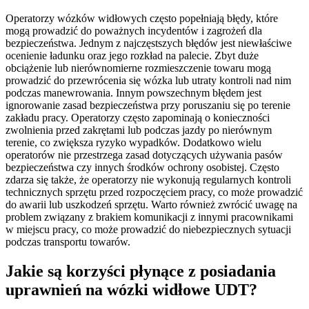
Operatorzy wózków widłowych często popełniają błędy, które
mogą prowadzić do poważnych incydentów i zagrożeń dla
bezpieczeństwa. Jednym z najczęstszych błędów jest niewłaściwe
ocenienie ładunku oraz jego rozkład na palecie. Zbyt duże
obciążenie lub nierównomierne rozmieszczenie towaru mogą
prowadzić do przewrócenia się wózka lub utraty kontroli nad nim
podczas manewrowania. Innym powszechnym błędem jest
ignorowanie zasad bezpieczeństwa przy poruszaniu się po terenie
zakładu pracy. Operatorzy często zapominają o konieczności
zwolnienia przed zakrętami lub podczas jazdy po nierównym
terenie, co zwiększa ryzyko wypadków. Dodatkowo wielu
operatorów nie przestrzega zasad dotyczących używania pasów
bezpieczeństwa czy innych środków ochrony osobistej. Często
zdarza się także, że operatorzy nie wykonują regularnych kontroli
technicznych sprzętu przed rozpoczęciem pracy, co może prowadzić
do awarii lub uszkodzeń sprzętu. Warto również zwrócić uwagę na
problem związany z brakiem komunikacji z innymi pracownikami
w miejscu pracy, co może prowadzić do niebezpiecznych sytuacji
podczas transportu towarów.
Jakie są korzyści płynące z posiadania
uprawnień na wózki widłowe UDT?