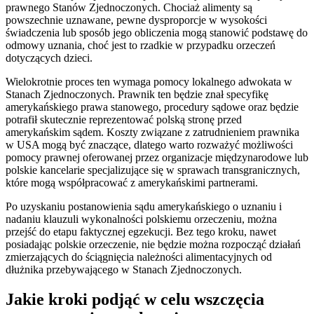
prawnego Stanów Zjednoczonych. Chociaż alimenty są
powszechnie uznawane, pewne dysproporcje w wysokości
świadczenia lub sposób jego obliczenia mogą stanowić podstawę do
odmowy uznania, choć jest to rzadkie w przypadku orzeczeń
dotyczących dzieci.
Wielokrotnie proces ten wymaga pomocy lokalnego adwokata w
Stanach Zjednoczonych. Prawnik ten będzie znał specyfikę
amerykańskiego prawa stanowego, procedury sądowe oraz będzie
potrafił skutecznie reprezentować polską stronę przed
amerykańskim sądem. Koszty związane z zatrudnieniem prawnika
w USA mogą być znaczące, dlatego warto rozważyć możliwości
pomocy prawnej oferowanej przez organizacje międzynarodowe lub
polskie kancelarie specjalizujące się w sprawach transgranicznych,
które mogą współpracować z amerykańskimi partnerami.
Po uzyskaniu postanowienia sądu amerykańskiego o uznaniu i
nadaniu klauzuli wykonalności polskiemu orzeczeniu, można
przejść do etapu faktycznej egzekucji. Bez tego kroku, nawet
posiadając polskie orzeczenie, nie będzie można rozpocząć działań
zmierzających do ściągnięcia należności alimentacyjnych od
dłużnika przebywającego w Stanach Zjednoczonych.
Jakie kroki podjąć w celu wszczęcia