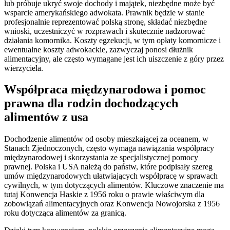
lub próbuje ukryć swoje dochody i majątek, niezbędne może być
wsparcie amerykańskiego adwokata. Prawnik będzie w stanie
profesjonalnie reprezentować polską stronę, składać niezbędne
wnioski, uczestniczyć w rozprawach i skutecznie nadzorować
działania komornika. Koszty egzekucji, w tym opłaty komornicze i
ewentualne koszty adwokackie, zazwyczaj ponosi dłużnik
alimentacyjny, ale często wymagane jest ich uiszczenie z góry przez
wierzyciela.
Współpraca międzynarodowa i pomoc
prawna dla rodzin dochodzących
alimentów z usa
Dochodzenie alimentów od osoby mieszkającej za oceanem, w
Stanach Zjednoczonych, często wymaga nawiązania współpracy
międzynarodowej i skorzystania ze specjalistycznej pomocy
prawnej. Polska i USA należą do państw, które podpisały szereg
umów międzynarodowych ułatwiających współpracę w sprawach
cywilnych, w tym dotyczących alimentów. Kluczowe znaczenie ma
tutaj Konwencja Haskie z 1956 roku o prawie właściwym dla
zobowiązań alimentacyjnych oraz Konwencja Nowojorska z 1956
roku dotycząca alimentów za granicą.