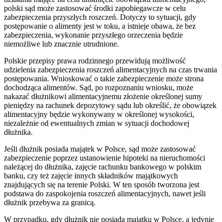
polski sąd może zastosować środki zapobiegawcze w celu
zabezpieczenia przyszłych roszczeń. Dotyczy to sytuacji, gdy
postępowanie o alimenty jest w toku, a istnieje obawa, że bez
zabezpieczenia, wykonanie przyszłego orzeczenia będzie
niemożliwe lub znacznie utrudnione.
Polskie przepisy prawa rodzinnego przewidują możliwość
udzielenia zabezpieczenia roszczeń alimentacyjnych na czas trwania
postępowania. Wnioskować o takie zabezpieczenie może strona
dochodząca alimentów. Sąd, po rozpoznaniu wniosku, może
nakazać dłużnikowi alimentacyjnemu złożenie określonej sumy
pieniędzy na rachunek depozytowy sądu lub określić, że obowiązek
alimentacyjny będzie wykonywany w określonej wysokości,
niezależnie od ewentualnych zmian w sytuacji dochodowej
dłużnika.
Jeśli dłużnik posiada majątek w Polsce, sąd może zastosować
zabezpieczenie poprzez ustanowienie hipoteki na nieruchomości
należącej do dłużnika, zajęcie rachunku bankowego w polskim
banku, czy też zajęcie innych składników majątkowych
znajdujących się na terenie Polski. W ten sposób tworzona jest
podstawa do zaspokojenia roszczeń alimentacyjnych, nawet jeśli
dłużnik przebywa za granicą.
W przypadku, gdy dłużnik nie posiada majątku w Polsce, a jedynie