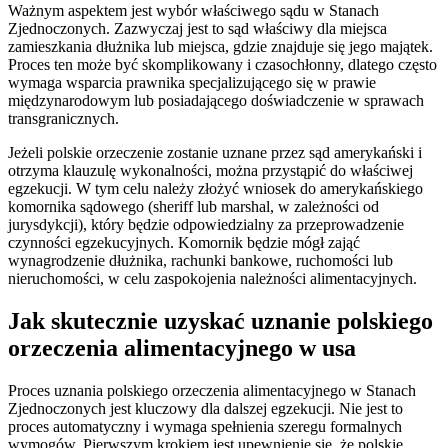
Ważnym aspektem jest wybór właściwego sądu w Stanach
Zjednoczonych. Zazwyczaj jest to sąd właściwy dla miejsca
zamieszkania dłużnika lub miejsca, gdzie znajduje się jego majątek.
Proces ten może być skomplikowany i czasochłonny, dlatego często
wymaga wsparcia prawnika specjalizującego się w prawie
międzynarodowym lub posiadającego doświadczenie w sprawach
transgranicznych.
Jeżeli polskie orzeczenie zostanie uznane przez sąd amerykański i
otrzyma klauzulę wykonalności, można przystąpić do właściwej
egzekucji. W tym celu należy złożyć wniosek do amerykańskiego
komornika sądowego (sheriff lub marshal, w zależności od
jurysdykcji), który będzie odpowiedzialny za przeprowadzenie
czynności egzekucyjnych. Komornik będzie mógł zająć
wynagrodzenie dłużnika, rachunki bankowe, ruchomości lub
nieruchomości, w celu zaspokojenia należności alimentacyjnych.
Jak skutecznie uzyskać uznanie polskiego
orzeczenia alimentacyjnego w usa
Proces uznania polskiego orzeczenia alimentacyjnego w Stanach
Zjednoczonych jest kluczowy dla dalszej egzekucji. Nie jest to
proces automatyczny i wymaga spełnienia szeregu formalnych
wymogów. Pierwszym krokiem jest upewnienie się, że polskie