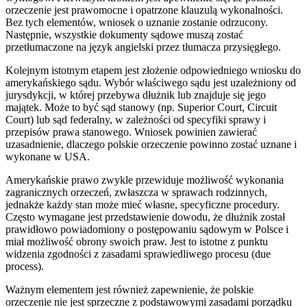
orzeczenie jest prawomocne i opatrzone klauzulą wykonalności.
Bez tych elementów, wniosek o uznanie zostanie odrzucony.
Następnie, wszystkie dokumenty sądowe muszą zostać
przetłumaczone na język angielski przez tłumacza przysięgłego.
Kolejnym istotnym etapem jest złożenie odpowiedniego wniosku do
amerykańskiego sądu. Wybór właściwego sądu jest uzależniony od
jurysdykcji, w której przebywa dłużnik lub znajduje się jego
majątek. Może to być sąd stanowy (np. Superior Court, Circuit
Court) lub sąd federalny, w zależności od specyfiki sprawy i
przepisów prawa stanowego. Wniosek powinien zawierać
uzasadnienie, dlaczego polskie orzeczenie powinno zostać uznane i
wykonane w USA.
Amerykańskie prawo zwykle przewiduje możliwość wykonania
zagranicznych orzeczeń, zwłaszcza w sprawach rodzinnych,
jednakże każdy stan może mieć własne, specyficzne procedury.
Często wymagane jest przedstawienie dowodu, że dłużnik został
prawidłowo powiadomiony o postępowaniu sądowym w Polsce i
miał możliwość obrony swoich praw. Jest to istotne z punktu
widzenia zgodności z zasadami sprawiedliwego procesu (due
process).
Ważnym elementem jest również zapewnienie, że polskie
orzeczenie nie jest sprzeczne z podstawowymi zasadami porządku