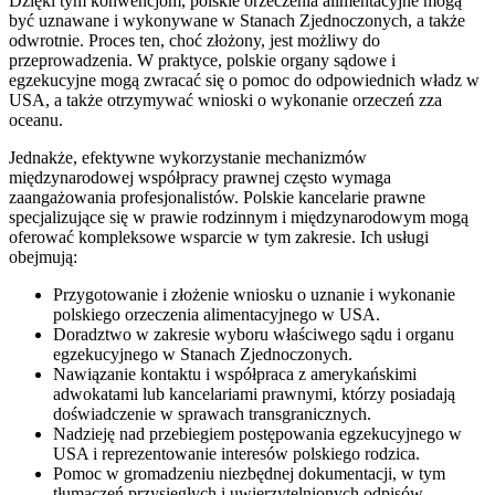
Dzięki tym konwencjom, polskie orzeczenia alimentacyjne mogą
być uznawane i wykonywane w Stanach Zjednoczonych, a także
odwrotnie. Proces ten, choć złożony, jest możliwy do
przeprowadzenia. W praktyce, polskie organy sądowe i
egzekucyjne mogą zwracać się o pomoc do odpowiednich władz w
USA, a także otrzymywać wnioski o wykonanie orzeczeń zza
oceanu.
Jednakże, efektywne wykorzystanie mechanizmów
międzynarodowej współpracy prawnej często wymaga
zaangażowania profesjonalistów. Polskie kancelarie prawne
specjalizujące się w prawie rodzinnym i międzynarodowym mogą
oferować kompleksowe wsparcie w tym zakresie. Ich usługi
obejmują:
Przygotowanie i złożenie wniosku o uznanie i wykonanie
polskiego orzeczenia alimentacyjnego w USA.
Doradztwo w zakresie wyboru właściwego sądu i organu
egzekucyjnego w Stanach Zjednoczonych.
Nawiązanie kontaktu i współpraca z amerykańskimi
adwokatami lub kancelariami prawnymi, którzy posiadają
doświadczenie w sprawach transgranicznych.
Nadzieję nad przebiegiem postępowania egzekucyjnego w
USA i reprezentowanie interesów polskiego rodzica.
Pomoc w gromadzeniu niezbędnej dokumentacji, w tym
tłumaczeń przysięgłych i uwierzytelnionych odpisów