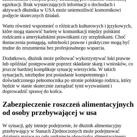
egzekucji. Brak wystarczających informacji o dochodach i
aktywach dłużnika w USA może uniemożliwić komornikowi
podjęcie skutecznych działań.
Warto również wspomnieć o różnicach kulturowych i językowych,
które mogą stanowić barierę w komunikacji między polskimi
rodzicami a amerykańskimi prawnikami czy urzędnikami. Choć
tłumaczenia pomagają, subtelności prawne i praktyczne mogą być
trudne do zrozumienia bez profesjonalnego wsparcia.
Dodatkowo, dłużnik może próbować wykorzystywać luki prawne
lub opóźniać postępowanie poprzez składanie skarg i wniosków, co
jeszcze bardziej komplikuje sytuację wierzyciela. W takich
sytuacjach, niezbędne jest posiadanie kompetentnego i
doświadczonego pełnomocnika po stronie polskiego rodzica, który
będzie w stanie skutecznie zarządzać tymi wyzwaniami i
doprowadzić sprawę do końca.
Zabezpieczenie roszczeń alimentacyjnych
od osoby przebywającej w usa
W sytuacji, gdy istnieje podejrzenie, że dłużnik alimentacyjny
przebywający w Stanach Zjednoczonych może podejmować
działania mające na celu uniknięcie obowiązku alimentacyjnego,