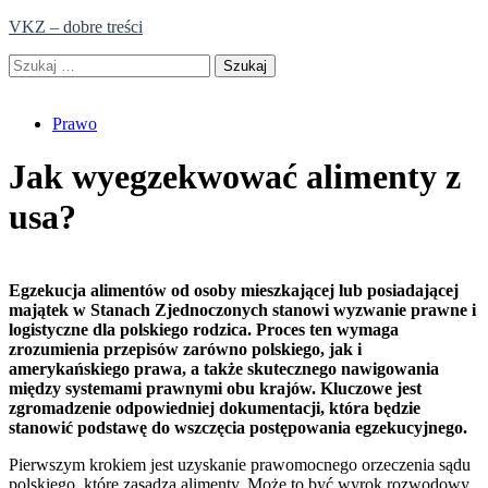
Skip
VKZ – dobre treści
to
Szukaj:
content
Prawo
Jak wyegzekwować alimenty z
usa?
Egzekucja alimentów od osoby mieszkającej lub posiadającej
majątek w Stanach Zjednoczonych stanowi wyzwanie prawne i
logistyczne dla polskiego rodzica. Proces ten wymaga
zrozumienia przepisów zarówno polskiego, jak i
amerykańskiego prawa, a także skutecznego nawigowania
między systemami prawnymi obu krajów. Kluczowe jest
zgromadzenie odpowiedniej dokumentacji, która będzie
stanowić podstawę do wszczęcia postępowania egzekucyjnego.
Pierwszym krokiem jest uzyskanie prawomocnego orzeczenia sądu
polskiego, które zasądza alimenty. Może to być wyrok rozwodowy,