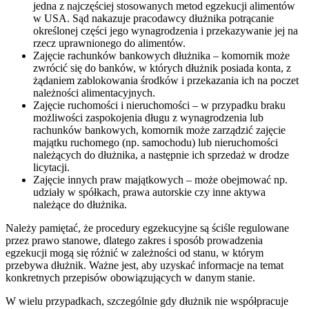
jedna z najczęściej stosowanych metod egzekucji alimentów
w USA. Sąd nakazuje pracodawcy dłużnika potrącanie
określonej części jego wynagrodzenia i przekazywanie jej na
rzecz uprawnionego do alimentów.
Zajęcie rachunków bankowych dłużnika – komornik może
zwrócić się do banków, w których dłużnik posiada konta, z
żądaniem zablokowania środków i przekazania ich na poczet
należności alimentacyjnych.
Zajęcie ruchomości i nieruchomości – w przypadku braku
możliwości zaspokojenia długu z wynagrodzenia lub
rachunków bankowych, komornik może zarządzić zajęcie
majątku ruchomego (np. samochodu) lub nieruchomości
należących do dłużnika, a następnie ich sprzedaż w drodze
licytacji.
Zajęcie innych praw majątkowych – może obejmować np.
udziały w spółkach, prawa autorskie czy inne aktywa
należące do dłużnika.
Należy pamiętać, że procedury egzekucyjne są ściśle regulowane
przez prawo stanowe, dlatego zakres i sposób prowadzenia
egzekucji mogą się różnić w zależności od stanu, w którym
przebywa dłużnik. Ważne jest, aby uzyskać informacje na temat
konkretnych przepisów obowiązujących w danym stanie.
W wielu przypadkach, szczególnie gdy dłużnik nie współpracuje