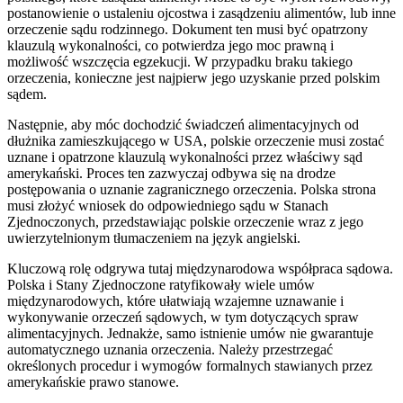
postanowienie o ustaleniu ojcostwa i zasądzeniu alimentów, lub inne
orzeczenie sądu rodzinnego. Dokument ten musi być opatrzony
klauzulą wykonalności, co potwierdza jego moc prawną i
możliwość wszczęcia egzekucji. W przypadku braku takiego
orzeczenia, konieczne jest najpierw jego uzyskanie przed polskim
sądem.
Następnie, aby móc dochodzić świadczeń alimentacyjnych od
dłużnika zamieszkującego w USA, polskie orzeczenie musi zostać
uznane i opatrzone klauzulą wykonalności przez właściwy sąd
amerykański. Proces ten zazwyczaj odbywa się na drodze
postępowania o uznanie zagranicznego orzeczenia. Polska strona
musi złożyć wniosek do odpowiedniego sądu w Stanach
Zjednoczonych, przedstawiając polskie orzeczenie wraz z jego
uwierzytelnionym tłumaczeniem na język angielski.
Kluczową rolę odgrywa tutaj międzynarodowa współpraca sądowa.
Polska i Stany Zjednoczone ratyfikowały wiele umów
międzynarodowych, które ułatwiają wzajemne uznawanie i
wykonywanie orzeczeń sądowych, w tym dotyczących spraw
alimentacyjnych. Jednakże, samo istnienie umów nie gwarantuje
automatycznego uznania orzeczenia. Należy przestrzegać
określonych procedur i wymogów formalnych stawianych przez
amerykańskie prawo stanowe.