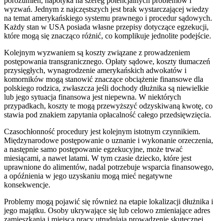
porozumień, napotyka na szereg potencjalnych problemów i
wyzwań. Jednym z najczęstszych jest brak wystarczającej wiedzy
na temat amerykańskiego systemu prawnego i procedur sądowych.
Każdy stan w USA posiada własne przepisy dotyczące egzekucji,
które mogą się znacząco różnić, co komplikuje jednolite podejście.
Kolejnym wyzwaniem są koszty związane z prowadzeniem
postępowania transgranicznego. Opłaty sądowe, koszty tłumaczeń
przysięgłych, wynagrodzenie amerykańskich adwokatów i
komorników mogą stanowić znaczące obciążenie finansowe dla
polskiego rodzica, zwłaszcza jeśli dochody dłużnika są niewielkie
lub jego sytuacja finansowa jest niepewna. W niektórych
przypadkach, koszty te mogą przewyższyć odzyskiwaną kwotę, co
stawia pod znakiem zapytania opłacalność całego przedsięwzięcia.
Czasochłonność procedury jest kolejnym istotnym czynnikiem.
Międzynarodowe postępowanie o uznanie i wykonanie orzeczenia,
a następnie samo postępowanie egzekucyjne, może trwać
miesiącami, a nawet latami. W tym czasie dziecko, które jest
uprawnione do alimentów, nadal potrzebuje wsparcia finansowego,
a opóźnienia w jego uzyskaniu mogą mieć negatywne
konsekwencje.
Problemy mogą pojawić się również na etapie lokalizacji dłużnika i
jego majątku. Osoby ukrywające się lub celowo zmieniające adres
zamieszkania i miejsca pracy utrudniają prowadzenie skutecznej