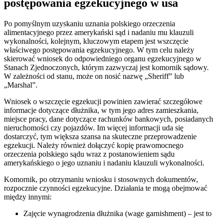
postępowania egzekucyjnego w usa
Po pomyślnym uzyskaniu uznania polskiego orzeczenia
alimentacyjnego przez amerykański sąd i nadaniu mu klauzuli
wykonalności, kolejnym, kluczowym etapem jest wszczęcie
właściwego postępowania egzekucyjnego. W tym celu należy
skierować wniosek do odpowiedniego organu egzekucyjnego w
Stanach Zjednoczonych, którym zazwyczaj jest komornik sądowy.
W zależności od stanu, może on nosić nazwę „Sheriff” lub
„Marshal”.
Wniosek o wszczęcie egzekucji powinien zawierać szczegółowe
informacje dotyczące dłużnika, w tym jego adres zamieszkania,
miejsce pracy, dane dotyczące rachunków bankowych, posiadanych
nieruchomości czy pojazdów. Im więcej informacji uda się
dostarczyć, tym większa szansa na skuteczne przeprowadzenie
egzekucji. Należy również dołączyć kopię prawomocnego
orzeczenia polskiego sądu wraz z postanowieniem sądu
amerykańskiego o jego uznaniu i nadaniu klauzuli wykonalności.
Komornik, po otrzymaniu wniosku i stosownych dokumentów,
rozpocznie czynności egzekucyjne. Działania te mogą obejmować
między innymi:
Zajęcie wynagrodzenia dłużnika (wage garnishment) – jest to