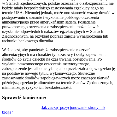
w Stanach Zjednoczonych, polskie orzeczenie o zabezpieczeniu nie
będzie miało bezpośredniego zastosowania egzekucyjnego na
terenie USA. Niemniej jednak, może ono stanowić ważny dowód w
postępowaniu o uznanie i wykonanie polskiego orzeczenia
alimentacyjnego przed amerykańskim sądem. Posiadanie
prawomocnego orzeczenia o zabezpieczeniu może ułatwić
uzyskanie odpowiednich nakazów egzekucyjnych w Stanach
Zjednoczonych, na przykład poprzez zajęcie wynagrodzenia lub
rachunku bankowego dłużnika.
Ważne jest, aby pamiętać, że zabezpieczenie roszczeń
alimentacyjnych ma charakter tymczasowy i służy zapewnieniu
środków do życia dziecku na czas trwania postępowania. Po
wydaniu prawomocnego orzeczenia merytorycznego,
zabezpieczenie jest albo uchylane, albo przekształca się w egzekucję
na podstawie nowego tytułu wykonawczego. Skuteczne
zastosowanie środków zapobiegawczych może znacząco ułatwić
późniejszą egzekucję alimentów na terenie Stanów Zjednoczonych,
minimalizując ryzyko ich bezskuteczności.
Sprawdź koniecznie:
Nawigacja
Jak zacząć pozycjonowanie strony lub
bloga?
wpisu