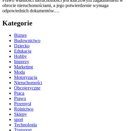
Prawo własności nieruchomości jest kluczowym zagadnieniem w
obrocie nieruchomościami, a jego potwierdzenie wymaga
odpowiednich dokumentów.…
Kategorie
Biznes
Budownictwo
Dziecko
Edukacja
Hobby
Imprezy
Marketing
Moda
Motoryzacja
Nieruchomości
Obcojęzyczne
Praca
Prawo
Przemysł
Rolnictwo
Sklepy
sport
Technologia
Transport