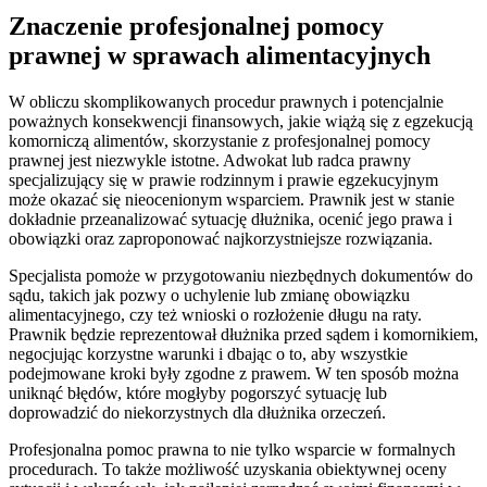
Znaczenie profesjonalnej pomocy
prawnej w sprawach alimentacyjnych
W obliczu skomplikowanych procedur prawnych i potencjalnie
poważnych konsekwencji finansowych, jakie wiążą się z egzekucją
komorniczą alimentów, skorzystanie z profesjonalnej pomocy
prawnej jest niezwykle istotne. Adwokat lub radca prawny
specjalizujący się w prawie rodzinnym i prawie egzekucyjnym
może okazać się nieocenionym wsparciem. Prawnik jest w stanie
dokładnie przeanalizować sytuację dłużnika, ocenić jego prawa i
obowiązki oraz zaproponować najkorzystniejsze rozwiązania.
Specjalista pomoże w przygotowaniu niezbędnych dokumentów do
sądu, takich jak pozwy o uchylenie lub zmianę obowiązku
alimentacyjnego, czy też wnioski o rozłożenie długu na raty.
Prawnik będzie reprezentował dłużnika przed sądem i komornikiem,
negocjując korzystne warunki i dbając o to, aby wszystkie
podejmowane kroki były zgodne z prawem. W ten sposób można
uniknąć błędów, które mogłyby pogorszyć sytuację lub
doprowadzić do niekorzystnych dla dłużnika orzeczeń.
Profesjonalna pomoc prawna to nie tylko wsparcie w formalnych
procedurach. To także możliwość uzyskania obiektywnej oceny