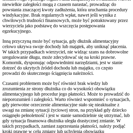
niewielkie zaległości mogą z czasem narastać, prowadząc do
powstania znaczącej kwoty zadłużenia, która uruchamia procedury
windykacyjne. Brak regularnych wpłat, nawet jeśli wynika z
chwilowych trudności finansowych, może być potraktowany przez
wierzyciela jako podstawę do wszczęcia postępowania
egzekucyjnego.
Inną przyczyną może być sytuacja, gdy dłużnik alimentacyjny
celowo ukrywa swoje dochody lub majątek, aby uniknąć płacenia.
W takich przypadkach wierzyciel, nie widząc szans na dobrowolne
uregulowanie długu, może zdecydować się na kroki prawne.
Komornik, dysponując odpowiednimi narzędziami, jest w stanie
dotrzeć do ukrytych źródeł dochodu lub majątku, co często
prowadzi do skutecznego ściągnięcia należności.
Czasami problemem może być również brak wiedzy lub
zrozumienia ze strony dłużnika co do wysokości obowiązku
alimentacyjnego lub procedur jego płatności. Może to prowadzić do
nieporozumień i zaległości. Warto również wspomnieć o sytuacjach,
gdy pierwotne orzeczenie alimentacyjne stało się nieaktualne z
uwagi na zmianę sytuacji życiowej stron, na przykład gdy dziecko
osiągnęło pełnoletność i jest w stanie samodzielnie się utrzymać, lub
gdy sytuacja finansowa dłużnika uległa drastycznej zmianie. W
takich przypadkach, zamiast zaprzestania płatności, należy podjąć
kroki prawne w celu zmiany lub uchylenia obowiązku