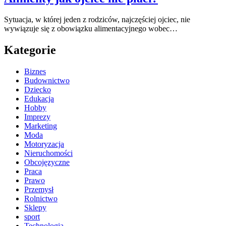
Sytuacja, w której jeden z rodziców, najczęściej ojciec, nie
wywiązuje się z obowiązku alimentacyjnego wobec…
Kategorie
Biznes
Budownictwo
Dziecko
Edukacja
Hobby
Imprezy
Marketing
Moda
Motoryzacja
Nieruchomości
Obcojęzyczne
Praca
Prawo
Przemysł
Rolnictwo
Sklepy
sport
Technologia