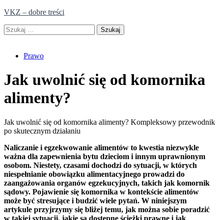
Skip
VKZ – dobre treści
to
Szukaj:
content
Prawo
Jak uwolnić się od komornika
alimenty?
Jak uwolnić się od komornika alimenty? Kompleksowy przewodnik
po skutecznym działaniu
Naliczanie i egzekwowanie alimentów to kwestia niezwykle
ważna dla zapewnienia bytu dzieciom i innym uprawnionym
osobom. Niestety, czasami dochodzi do sytuacji, w których
niespełnianie obowiązku alimentacyjnego prowadzi do
zaangażowania organów egzekucyjnych, takich jak komornik
sądowy. Pojawienie się komornika w kontekście alimentów
może być stresujące i budzić wiele pytań. W niniejszym
artykule przyjrzymy się bliżej temu, jak można sobie poradzić
w takiej sytuacji, jakie są dostępne ścieżki prawne i jak