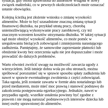
sytuacja, gdy osoba uprawniona do alimentów wstąpiła w nowy
związek małżeński, co w pewnych okolicznościach może oznaczać
ustanie obowiązku.
Kolejną ścieżką jest złożenie wniosku o zmianę wysokości
alimentów. Może to być uzasadnione znaczną zmianą sytuacji
finansowej dłużnika, na przykład utratą pracy, chorobą
uniemożliwiającą wykonywanie pracy zarobkowej, czy też
znacznym wzrostem kosztów utrzymania dłużnika. W takiej sytuacji
sąd może obniżyć wysokość alimentów, co może pomóc w
uregulowaniu bieżących zobowiązań i zmniejszeniu narastającego
zadłużenia. Pamiętajmy, że samowolne zaprzestanie płatności lub
obniżenie kwoty bez orzeczenia sądu nie jest dopuszczalne i może
prowadzić do dalszych problemów.
Warto również zwrócić uwagę na możliwość zawarcia ugody z
wierzycielem. Jeśli istnieje dobra wola po obu stronach, można
spróbować porozumieć się w sprawie sposobu spłaty zadłużenia lub
nawet w sprawie ewentualnego zwolnienia z części zobowiązań.
Taka ugoda, jeśli zostanie zawarta w formie aktu notarialnego lub
przed mediatorem, może mieć moc prawną i stanowić podstawę do
zakończenia postępowania egzekucyjnego. Jednakże, nawet w
przypadku ugody, wszelkie ustalenia powinny być zgodne z
prawem i nie mogą naruszać podstawowych interesów dziecka lub
innej osoby uprawnionej do alimentów.