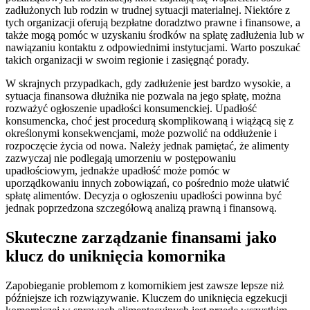
zadłużonych lub rodzin w trudnej sytuacji materialnej. Niektóre z
tych organizacji oferują bezpłatne doradztwo prawne i finansowe, a
także mogą pomóc w uzyskaniu środków na spłatę zadłużenia lub w
nawiązaniu kontaktu z odpowiednimi instytucjami. Warto poszukać
takich organizacji w swoim regionie i zasięgnąć porady.
W skrajnych przypadkach, gdy zadłużenie jest bardzo wysokie, a
sytuacja finansowa dłużnika nie pozwala na jego spłatę, można
rozważyć ogłoszenie upadłości konsumenckiej. Upadłość
konsumencka, choć jest procedurą skomplikowaną i wiążącą się z
określonymi konsekwencjami, może pozwolić na oddłużenie i
rozpoczęcie życia od nowa. Należy jednak pamiętać, że alimenty
zazwyczaj nie podlegają umorzeniu w postępowaniu
upadłościowym, jednakże upadłość może pomóc w
uporządkowaniu innych zobowiązań, co pośrednio może ułatwić
spłatę alimentów. Decyzja o ogłoszeniu upadłości powinna być
jednak poprzedzona szczegółową analizą prawną i finansową.
Skuteczne zarządzanie finansami jako
klucz do uniknięcia komornika
Zapobieganie problemom z komornikiem jest zawsze lepsze niż
późniejsze ich rozwiązywanie. Kluczem do uniknięcia egzekucji