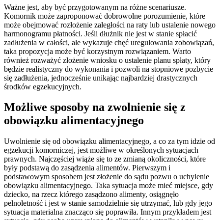
Ważne jest, aby być przygotowanym na różne scenariusze.
Komornik może zaproponować dobrowolne porozumienie, które
może obejmować rozłożenie zaległości na raty lub ustalenie nowego
harmonogramu płatności. Jeśli dłużnik nie jest w stanie spłacić
zadłużenia w całości, ale wykazuje chęć uregulowania zobowiązań,
taka propozycja może być korzystnym rozwiązaniem. Warto
również rozważyć złożenie wniosku o ustalenie planu spłaty, który
będzie realistyczny do wykonania i pozwoli na stopniowe pozbycie
się zadłużenia, jednocześnie unikając najbardziej drastycznych
środków egzekucyjnych.
Możliwe sposoby na zwolnienie się z
obowiązku alimentacyjnego
Uwolnienie się od obowiązku alimentacyjnego, a co za tym idzie od
egzekucji komorniczej, jest możliwe w określonych sytuacjach
prawnych. Najczęściej wiąże się to ze zmianą okoliczności, które
były podstawą do zasądzenia alimentów. Pierwszym i
podstawowym sposobem jest złożenie do sądu pozwu o uchylenie
obowiązku alimentacyjnego. Taka sytuacja może mieć miejsce, gdy
dziecko, na rzecz którego zasądzono alimenty, osiągnęło
pełnoletność i jest w stanie samodzielnie się utrzymać, lub gdy jego
sytuacja materialna znacząco się poprawiła. Innym przykładem jest