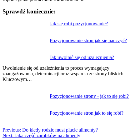
Sprawdź koniecznie:
Nawigacja
Jak się robi pozycjonowanie?
wpisu
Pozycjonowanie stron jak się nauczyć?
Jak uwolnić się od uzależnienia?
Uwolnienie się od uzależnienia to proces wymagający
zaangażowania, determinacji oraz wsparcia ze strony bliskich.
Kluczowym…
Pozycjonowanie strony - jak to się robi?
Pozycjonowanie stron jak to się robi?
Previous:
Do kiedy rodzic musi placic alimenty?
Next:
Jaka część zarobków na alimenty