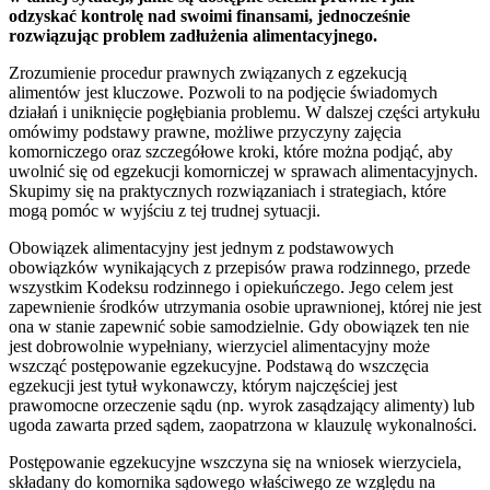
odzyskać kontrolę nad swoimi finansami, jednocześnie
rozwiązując problem zadłużenia alimentacyjnego.
Zrozumienie procedur prawnych związanych z egzekucją
alimentów jest kluczowe. Pozwoli to na podjęcie świadomych
działań i uniknięcie pogłębiania problemu. W dalszej części artykułu
omówimy podstawy prawne, możliwe przyczyny zajęcia
komorniczego oraz szczegółowe kroki, które można podjąć, aby
uwolnić się od egzekucji komorniczej w sprawach alimentacyjnych.
Skupimy się na praktycznych rozwiązaniach i strategiach, które
mogą pomóc w wyjściu z tej trudnej sytuacji.
Obowiązek alimentacyjny jest jednym z podstawowych
obowiązków wynikających z przepisów prawa rodzinnego, przede
wszystkim Kodeksu rodzinnego i opiekuńczego. Jego celem jest
zapewnienie środków utrzymania osobie uprawnionej, której nie jest
ona w stanie zapewnić sobie samodzielnie. Gdy obowiązek ten nie
jest dobrowolnie wypełniany, wierzyciel alimentacyjny może
wszcząć postępowanie egzekucyjne. Podstawą do wszczęcia
egzekucji jest tytuł wykonawczy, którym najczęściej jest
prawomocne orzeczenie sądu (np. wyrok zasądzający alimenty) lub
ugoda zawarta przed sądem, zaopatrzona w klauzulę wykonalności.
Postępowanie egzekucyjne wszczyna się na wniosek wierzyciela,
składany do komornika sądowego właściwego ze względu na