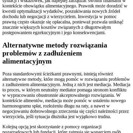
sytuacji i wskazówek, jak najlepiej zarządzać swoimi finansami w
kontekście obowiązku alimentacyjnego. Prawnik może doradzić w
kwestii optymalizacji wydatków, poszukiwania nowych źródeł
dochodu lub negocjacji z wierzycielem. Inwestycja w pomoc
prawną często okazuje się opłacalna, ponieważ pozwala uniknąć
znacznie większych kosztów związanych z długotrwałym
postępowaniem egzekucyjnym i jego konsekwencjami.
Alternatywne metody rozwiązania
problemów z zadłużeniem
alimentacyjnym
Poza standardowymi ścieżkami prawnymi, istnieją również
alternatywne metody, które mogą pomóc w rozwiązaniu problemów
z zadłużeniem alimentacyjnym. Jedną z nich jest mediacja. Mediacja
to proces, w którym neutralny mediator pomaga stronom konfliktu
w wypracowaniu obustronnie akceptowalnego rozwiązania. W
kontekście alimentów, mediacja może pomóc w ustaleniu nowego
harmonogramu spłat, rozłożeniu długu na raty, a nawet w
negocjowaniu dobrowolnego zrzeczenia się części należności przez
wierzyciela, jeśli sytuacja dłużnika jest wyjątkowo trudna.
Kolejną opcją jest skorzystanie z pomocy organizacji
pozarządowych lub fundacji, które zajmują się wsparciem osób