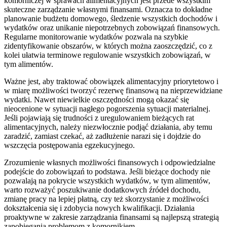
komorniczej w sprawach alimentacyjnych jest przede wszystkim
skuteczne zarządzanie własnymi finansami. Oznacza to dokładne
planowanie budżetu domowego, śledzenie wszystkich dochodów i
wydatków oraz unikanie niepotrzebnych zobowiązań finansowych.
Regularne monitorowanie wydatków pozwala na szybkie
zidentyfikowanie obszarów, w których można zaoszczędzić, co z
kolei ułatwia terminowe regulowanie wszystkich zobowiązań, w
tym alimentów.
Ważne jest, aby traktować obowiązek alimentacyjny priorytetowo i
w miarę możliwości tworzyć rezerwę finansową na nieprzewidziane
wydatki. Nawet niewielkie oszczędności mogą okazać się
nieocenione w sytuacji nagłego pogorszenia sytuacji materialnej.
Jeśli pojawiają się trudności z uregulowaniem bieżących rat
alimentacyjnych, należy niezwłocznie podjąć działania, aby temu
zaradzić, zamiast czekać, aż zadłużenie narazi się i dojdzie do
wszczęcia postępowania egzekucyjnego.
Zrozumienie własnych możliwości finansowych i odpowiedzialne
podejście do zobowiązań to podstawa. Jeśli bieżące dochody nie
pozwalają na pokrycie wszystkich wydatków, w tym alimentów,
warto rozważyć poszukiwanie dodatkowych źródeł dochodu,
zmianę pracy na lepiej płatną, czy też skorzystanie z możliwości
dokształcenia się i zdobycia nowych kwalifikacji. Działania
proaktywne w zakresie zarządzania finansami są najlepszą strategią
zapobiegania problemom z komornikiem.