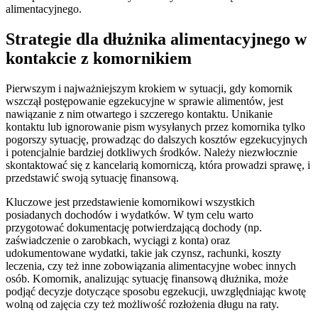
alimentacyjnego.
Strategie dla dłużnika alimentacyjnego w
kontakcie z komornikiem
Pierwszym i najważniejszym krokiem w sytuacji, gdy komornik
wszczął postępowanie egzekucyjne w sprawie alimentów, jest
nawiązanie z nim otwartego i szczerego kontaktu. Unikanie
kontaktu lub ignorowanie pism wysyłanych przez komornika tylko
pogorszy sytuację, prowadząc do dalszych kosztów egzekucyjnych
i potencjalnie bardziej dotkliwych środków. Należy niezwłocznie
skontaktować się z kancelarią komorniczą, która prowadzi sprawę, i
przedstawić swoją sytuację finansową.
Kluczowe jest przedstawienie komornikowi wszystkich
posiadanych dochodów i wydatków. W tym celu warto
przygotować dokumentację potwierdzającą dochody (np.
zaświadczenie o zarobkach, wyciągi z konta) oraz
udokumentowane wydatki, takie jak czynsz, rachunki, koszty
leczenia, czy też inne zobowiązania alimentacyjne wobec innych
osób. Komornik, analizując sytuację finansową dłużnika, może
podjąć decyzje dotyczące sposobu egzekucji, uwzględniając kwotę
wolną od zajęcia czy też możliwość rozłożenia długu na raty.