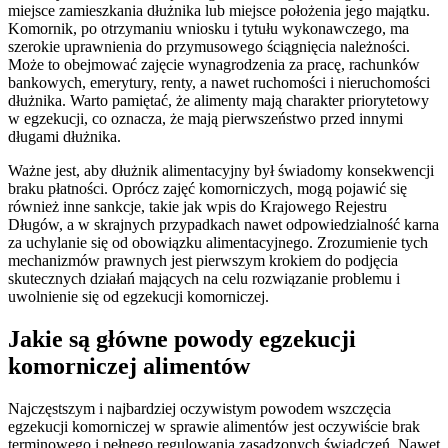
miejsce zamieszkania dłużnika lub miejsce położenia jego majątku.
Komornik, po otrzymaniu wniosku i tytułu wykonawczego, ma
szerokie uprawnienia do przymusowego ściągnięcia należności.
Może to obejmować zajęcie wynagrodzenia za pracę, rachunków
bankowych, emerytury, renty, a nawet ruchomości i nieruchomości
dłużnika. Warto pamiętać, że alimenty mają charakter priorytetowy
w egzekucji, co oznacza, że mają pierwszeństwo przed innymi
długami dłużnika.
Ważne jest, aby dłużnik alimentacyjny był świadomy konsekwencji
braku płatności. Oprócz zajęć komorniczych, mogą pojawić się
również inne sankcje, takie jak wpis do Krajowego Rejestru
Długów, a w skrajnych przypadkach nawet odpowiedzialność karna
za uchylanie się od obowiązku alimentacyjnego. Zrozumienie tych
mechanizmów prawnych jest pierwszym krokiem do podjęcia
skutecznych działań mających na celu rozwiązanie problemu i
uwolnienie się od egzekucji komorniczej.
Jakie są główne powody egzekucji
komorniczej alimentów
Najczęstszym i najbardziej oczywistym powodem wszczęcia
egzekucji komorniczej w sprawie alimentów jest oczywiście brak
terminowego i pełnego regulowania zasądzonych świadczeń. Nawet