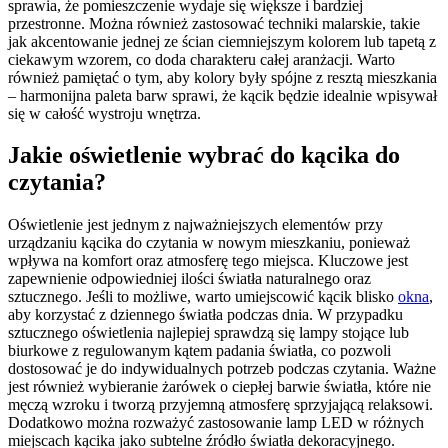
sprawia, że pomieszczenie wydaje się większe i bardziej
przestronne. Można również zastosować techniki malarskie, takie
jak akcentowanie jednej ze ścian ciemniejszym kolorem lub tapetą z
ciekawym wzorem, co doda charakteru całej aranżacji. Warto
również pamiętać o tym, aby kolory były spójne z resztą mieszkania
– harmonijna paleta barw sprawi, że kącik będzie idealnie wpisywał
się w całość wystroju wnętrza.
Jakie oświetlenie wybrać do kącika do
czytania?
Oświetlenie jest jednym z najważniejszych elementów przy
urządzaniu kącika do czytania w nowym mieszkaniu, ponieważ
wpływa na komfort oraz atmosferę tego miejsca. Kluczowe jest
zapewnienie odpowiedniej ilości światła naturalnego oraz
sztucznego. Jeśli to możliwe, warto umiejscowić kącik blisko
okna
,
aby korzystać z dziennego światła podczas dnia. W przypadku
sztucznego oświetlenia najlepiej sprawdzą się lampy stojące lub
biurkowe z regulowanym kątem padania światła, co pozwoli
dostosować je do indywidualnych potrzeb podczas czytania. Ważne
jest również wybieranie żarówek o ciepłej barwie światła, które nie
męczą wzroku i tworzą przyjemną atmosferę sprzyjającą relaksowi.
Dodatkowo można rozważyć zastosowanie lamp LED w różnych
miejscach kącika jako subtelne źródło światła dekoracyjnego.