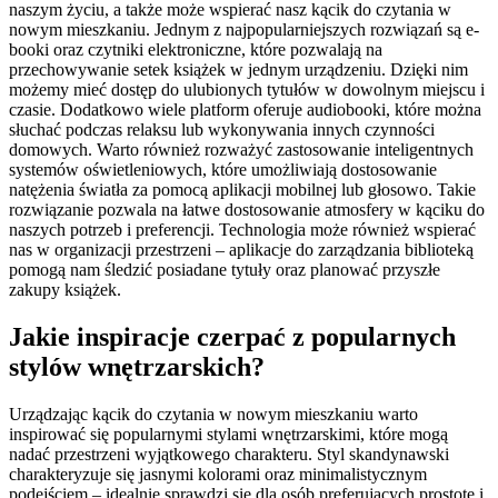
naszym życiu, a także może wspierać nasz kącik do czytania w
nowym mieszkaniu. Jednym z najpopularniejszych rozwiązań są e-
booki oraz czytniki elektroniczne, które pozwalają na
przechowywanie setek książek w jednym urządzeniu. Dzięki nim
możemy mieć dostęp do ulubionych tytułów w dowolnym miejscu i
czasie. Dodatkowo wiele platform oferuje audiobooki, które można
słuchać podczas relaksu lub wykonywania innych czynności
domowych. Warto również rozważyć zastosowanie inteligentnych
systemów oświetleniowych, które umożliwiają dostosowanie
natężenia światła za pomocą aplikacji mobilnej lub głosowo. Takie
rozwiązanie pozwala na łatwe dostosowanie atmosfery w kąciku do
naszych potrzeb i preferencji. Technologia może również wspierać
nas w organizacji przestrzeni – aplikacje do zarządzania biblioteką
pomogą nam śledzić posiadane tytuły oraz planować przyszłe
zakupy książek.
Jakie inspiracje czerpać z popularnych
stylów wnętrzarskich?
Urządzając kącik do czytania w nowym mieszkaniu warto
inspirować się popularnymi stylami wnętrzarskimi, które mogą
nadać przestrzeni wyjątkowego charakteru. Styl skandynawski
charakteryzuje się jasnymi kolorami oraz minimalistycznym
podejściem – idealnie sprawdzi się dla osób preferujących prostotę i