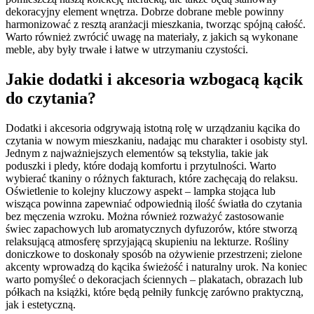
dekoracyjny element wnętrza. Dobrze dobrane meble powinny
harmonizować z resztą aranżacji mieszkania, tworząc spójną całość.
Warto również zwrócić uwagę na materiały, z jakich są wykonane
meble, aby były trwałe i łatwe w utrzymaniu czystości.
Jakie dodatki i akcesoria wzbogacą kącik
do czytania?
Dodatki i akcesoria odgrywają istotną rolę w urządzaniu kącika do
czytania w nowym mieszkaniu, nadając mu charakter i osobisty styl.
Jednym z najważniejszych elementów są tekstylia, takie jak
poduszki i pledy, które dodają komfortu i przytulności. Warto
wybierać tkaniny o różnych fakturach, które zachęcają do relaksu.
Oświetlenie to kolejny kluczowy aspekt – lampka stojąca lub
wisząca powinna zapewniać odpowiednią ilość światła do czytania
bez męczenia wzroku. Można również rozważyć zastosowanie
świec zapachowych lub aromatycznych dyfuzorów, które stworzą
relaksującą atmosferę sprzyjającą skupieniu na lekturze. Rośliny
doniczkowe to doskonały sposób na ożywienie przestrzeni; zielone
akcenty wprowadzą do kącika świeżość i naturalny urok. Na koniec
warto pomyśleć o dekoracjach ściennych – plakatach, obrazach lub
półkach na książki, które będą pełniły funkcję zarówno praktyczną,
jak i estetyczną.