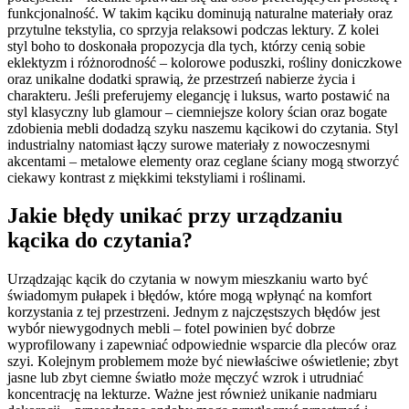
funkcjonalność. W takim kąciku dominują naturalne materiały oraz
przytulne tekstylia, co sprzyja relaksowi podczas lektury. Z kolei
styl boho to doskonała propozycja dla tych, którzy cenią sobie
eklektyzm i różnorodność – kolorowe poduszki, rośliny doniczkowe
oraz unikalne dodatki sprawią, że przestrzeń nabierze życia i
charakteru. Jeśli preferujemy elegancję i luksus, warto postawić na
styl klasyczny lub glamour – ciemniejsze kolory ścian oraz bogate
zdobienia mebli dodadzą szyku naszemu kącikowi do czytania. Styl
industrialny natomiast łączy surowe materiały z nowoczesnymi
akcentami – metalowe elementy oraz ceglane ściany mogą stworzyć
ciekawy kontrast z miękkimi tekstyliami i roślinami.
Jakie błędy unikać przy urządzaniu
kącika do czytania?
Urządzając kącik do czytania w nowym mieszkaniu warto być
świadomym pułapek i błędów, które mogą wpłynąć na komfort
korzystania z tej przestrzeni. Jednym z najczęstszych błędów jest
wybór niewygodnych mebli – fotel powinien być dobrze
wyprofilowany i zapewniać odpowiednie wsparcie dla pleców oraz
szyi. Kolejnym problemem może być niewłaściwe oświetlenie; zbyt
jasne lub zbyt ciemne światło może męczyć wzrok i utrudniać
koncentrację na lekturze. Ważne jest również unikanie nadmiaru