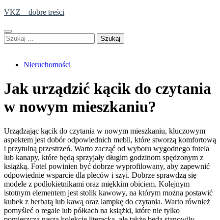
Skip
VKZ – dobre treści
to
content
Szukaj:
Nieruchomości
Jak urządzić kącik do czytania
w nowym mieszkaniu?
Urządzając kącik do czytania w nowym mieszkaniu, kluczowym
aspektem jest dobór odpowiednich mebli, które stworzą komfortową
i przytulną przestrzeń. Warto zacząć od wyboru wygodnego fotela
lub kanapy, które będą sprzyjały długim godzinom spędzonym z
książką. Fotel powinien być dobrze wyprofilowany, aby zapewnić
odpowiednie wsparcie dla pleców i szyi. Dobrze sprawdzą się
modele z podłokietnikami oraz miękkim obiciem. Kolejnym
istotnym elementem jest stolik kawowy, na którym można postawić
kubek z herbatą lub kawą oraz lampkę do czytania. Warto również
pomyśleć o regale lub półkach na książki, które nie tylko
pomieszczą naszą kolekcję literacką, ale także będą stanowiły