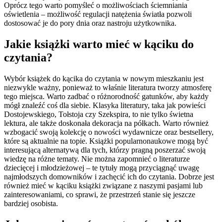
Oprócz tego warto pomyśleć o możliwościach ściemniania
oświetlenia – możliwość regulacji natężenia światła pozwoli
dostosować je do pory dnia oraz nastroju użytkownika.
Jakie książki warto mieć w kąciku do
czytania?
Wybór książek do kącika do czytania w nowym mieszkaniu jest
niezwykle ważny, ponieważ to właśnie literatura tworzy atmosferę
tego miejsca. Warto zadbać o różnorodność gatunków, aby każdy
mógł znaleźć coś dla siebie. Klasyka literatury, taka jak powieści
Dostojewskiego, Tołstoja czy Szekspira, to nie tylko świetna
lektura, ale także doskonała dekoracja na półkach. Warto również
wzbogacić swoją kolekcję o nowości wydawnicze oraz bestsellery,
które są aktualnie na topie. Książki popularnonaukowe mogą być
interesującą alternatywą dla tych, którzy pragną poszerzać swoją
wiedzę na różne tematy. Nie można zapomnieć o literaturze
dziecięcej i młodzieżowej – te tytuły mogą przyciągnąć uwagę
najmłodszych domowników i zachęcić ich do czytania. Dobrze jest
również mieć w kąciku książki związane z naszymi pasjami lub
zainteresowaniami, co sprawi, że przestrzeń stanie się jeszcze
bardziej osobista.