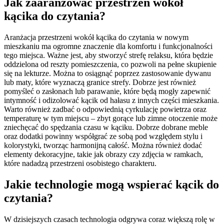
Jak zaaranżować przestrzeń wokół
kącika do czytania?
Aranżacja przestrzeni wokół kącika do czytania w nowym
mieszkaniu ma ogromne znaczenie dla komfortu i funkcjonalności
tego miejsca. Ważne jest, aby stworzyć strefę relaksu, która będzie
oddzielona od reszty pomieszczenia, co pozwoli na pełne skupienie
się na lekturze. Można to osiągnąć poprzez zastosowanie dywanu
lub maty, które wyznaczą granice strefy. Dobrze jest również
pomyśleć o zasłonach lub parawanie, które będą mogły zapewnić
intymność i odizolować kącik od hałasu z innych części mieszkania.
Warto również zadbać o odpowiednią cyrkulację powietrza oraz
temperaturę w tym miejscu – zbyt gorące lub zimne otoczenie może
zniechęcać do spędzania czasu w kąciku. Dobrze dobrane meble
oraz dodatki powinny współgrać ze sobą pod względem stylu i
kolorystyki, tworząc harmonijną całość. Można również dodać
elementy dekoracyjne, takie jak obrazy czy zdjęcia w ramkach,
które nadadzą przestrzeni osobistego charakteru.
Jakie technologie mogą wspierać kącik do
czytania?
W dzisiejszych czasach technologia odgrywa coraz większą rolę w