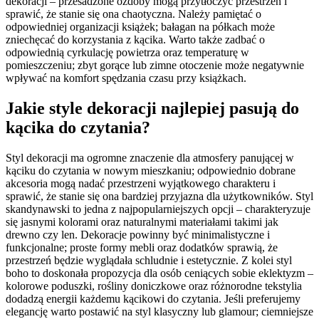
dekoracji – przesadzone ozdoby mogą przytłoczyć przestrzeń i
sprawić, że stanie się ona chaotyczna. Należy pamiętać o
odpowiedniej organizacji książek; bałagan na półkach może
zniechęcać do korzystania z kącika. Warto także zadbać o
odpowiednią cyrkulację powietrza oraz temperaturę w
pomieszczeniu; zbyt gorące lub zimne otoczenie może negatywnie
wpływać na komfort spędzania czasu przy książkach.
Jakie style dekoracji najlepiej pasują do
kącika do czytania?
Styl dekoracji ma ogromne znaczenie dla atmosfery panującej w
kąciku do czytania w nowym mieszkaniu; odpowiednio dobrane
akcesoria mogą nadać przestrzeni wyjątkowego charakteru i
sprawić, że stanie się ona bardziej przyjazna dla użytkowników. Styl
skandynawski to jedna z najpopularniejszych opcji – charakteryzuje
się jasnymi kolorami oraz naturalnymi materiałami takimi jak
drewno czy len. Dekoracje powinny być minimalistyczne i
funkcjonalne; proste formy mebli oraz dodatków sprawią, że
przestrzeń będzie wyglądała schludnie i estetycznie. Z kolei styl
boho to doskonała propozycja dla osób ceniących sobie eklektyzm –
kolorowe poduszki, rośliny doniczkowe oraz różnorodne tekstylia
dodadzą energii każdemu kącikowi do czytania. Jeśli preferujemy
elegancję warto postawić na styl klasyczny lub glamour; ciemniejsze