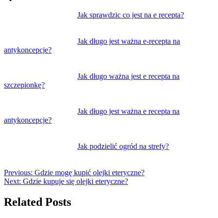
Nawigacja
Jak sprawdzic co jest na e recepta?
wpisu
Jak długo jest ważna e-recepta na
antykoncepcje?
Jak długo ważna jest e recepta na
szczepionkę?
Jak długo jest ważna e recepta na
antykoncepcje?
Jak podzielić ogród na strefy?
Previous:
Gdzie mogę kupić olejki eteryczne?
Next:
Gdzie kupuje się olejki eteryczne?
Related Posts