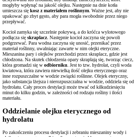
mogłyby wpłynąć na jakość olejku. Następnie na dnie kotła
umieszcza się
kosz z materiałem roślinnym
. Ważne jest, aby nie
upakować go zbyt gęsto, aby para mogła swobodnie przez niego
przepływać.
Kocioł zamyka się szczelnie pokrywą, a do króćca wylotowego
podłącza się
skraplacz
. Następnie kocioł zaczyna się powoli
podgrzewać. Para wodna zaczyna się unosić, przenikać przez
materiał roślinny, uwalniając zawarte w nim olejki eteryczne.
Mieszanina pary i olejków przechodzi przez skraplacz, gdzie jest
chłodzona. Na skutek chłodzenia opary skraplają się, tworząc ciecz,
która gromadzi się w
odbiorniku
. Jest to tzw. hydrolat, czyli woda
kwiatowa, która zawiera niewielką ilość olejku eterycznego oraz
inne rozpuszczalne w wodzie związki roślinne. Olejek eteryczny,
jako substancja lżejsza i nierozpuszczalna w wodzie, oddziela się od
hydrolatu. Cały proces destylacji może trwać od kilkudziesięciu
minut do kilku godzin, w zależności od rodzaju rośliny i ilości
materiału.
Oddzielanie olejku eterycznego od
hydrolatu
Po zakończeniu procesu destylacji i zebraniu mieszaniny wody i