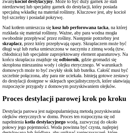
zwany
kocioł destylacyjny
. Może to być duży garnek ze stali
nierdzewnej lub specjalny garnek do destylacji, który posiada
specjalną wkładkę na materiał roślinny. Kluczowe jest, aby kocioł
był szczelny i posiadał pokrywę.
Nad kotłem umieszcza się
kosz lub perforowana tacka
, na której
rozkłada się materiał roślinny. Ważne, aby para wodna mogła
swobodnie przepływać przez rośliny. Następnie potrzebny jest
skraplacz
, przez który przepływają opary. Skraplaczem może być
długi wąż lub rurka umieszczona w naczyniu z zimną wodą (tzw.
chłodnica) lub specjalnie zaprojektowany element aparaturowy. Na
końcu skraplacza znajduje się
odbiornik
, gdzie gromadzi się
skroplona mieszanina wody i olejku eterycznego. W warunkach
domowych może to być zwykły słoik lub butelka. Całość musi być
szczelnie połączona, aby para nie uciekała. Istnieją gotowe zestawy
do destylacji dostępne w sklepach specjalistycznych, które ułatwiają
rozpoczęcie przygody z domowym pozyskiwaniem olejków.
Proces destylacji parowej krok po kroku
Destylacja parowa jest najpopularniejszą metodą pozyskiwania
olejków eterycznych w domu. Proces ten rozpoczyna się od
napełnienia
kotła destylacyjnego
wodą, zazwyczaj do około
połowy jego pojemności. Woda powinna być czysta, najlepiej
destylowana lub źródlana, aby uniknąć zanieczyszczeń, które