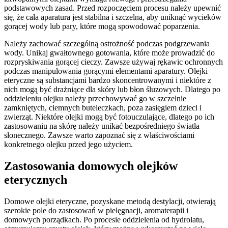
podstawowych zasad. Przed rozpoczęciem procesu należy upewnić
się, że cała aparatura jest stabilna i szczelna, aby uniknąć wycieków
gorącej wody lub pary, które mogą spowodować poparzenia.
Należy zachować szczególną ostrożność podczas podgrzewania
wody. Unikaj gwałtownego gotowania, które może prowadzić do
rozpryskiwania gorącej cieczy. Zawsze używaj rękawic ochronnych
podczas manipulowania gorącymi elementami aparatury. Olejki
eteryczne są substancjami bardzo skoncentrowanymi i niektóre z
nich mogą być drażniące dla skóry lub błon śluzowych. Dlatego po
oddzieleniu olejku należy przechowywać go w szczelnie
zamkniętych, ciemnych buteleczkach, poza zasięgiem dzieci i
zwierząt. Niektóre olejki mogą być fotouczulające, dlatego po ich
zastosowaniu na skórę należy unikać bezpośredniego światła
słonecznego. Zawsze warto zapoznać się z właściwościami
konkretnego olejku przed jego użyciem.
Zastosowania domowych olejków
eterycznych
Domowe olejki eteryczne, pozyskane metodą destylacji, otwierają
szerokie pole do zastosowań w pielęgnacji, aromaterapii i
domowych porządkach. Po procesie oddzielenia od hydrolatu,