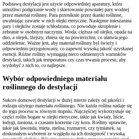
Podstawą destylacji jest użycie odpowiedniej aparatury, która
umożliwi podgrzanie wody i skierowanie powstałej pary wodnej
przez materiał roślinny. Para przeniknie przez tkanki roślinne,
uwalniając zawarte w nich olejki eteryczne. Następnie mieszanina
pary i olejków zostaje schłodzona, co powoduje skroplenie i
zebranie w osobnym naczyniu. Woda, cięższa od olejku, opada na
dno, a olejek, lżejszy, zbiera się na powierzchni, co ułatwia jego
oddzielenie. Ważne jest, aby materiał roślinny był świeży i
odpowiednio przygotowany, co zapewni wysoką jakość uzyskanej
esencji. Różne rośliny wymagają nieco odmiennych warunków
destylacji, takich jak temperatura czy czas trwania procesu, aby
wydobyć z nich to, co najlepsze.
Wybór odpowiedniego materiału
roślinnego do destylacji
Sukces domowej destylacji w dużej mierze zależy od jakości i
rodzaju użytego materiału roślinnego. Nie każda roślina nadaje się
do tego procesu w równym stopniu. Najczęściej wykorzystuje się
części roślin bogate w olejki eteryczne, takie jak kwiaty, liście,
łodygi, nasiona, a czasami korzenie czy kora. Rośliny uprawne,
takie jak lawenda, mięta, melisa, rozmaryn, czy tymianek, są
doskonałym wyborem ze względu na ich dostępność i wysoką