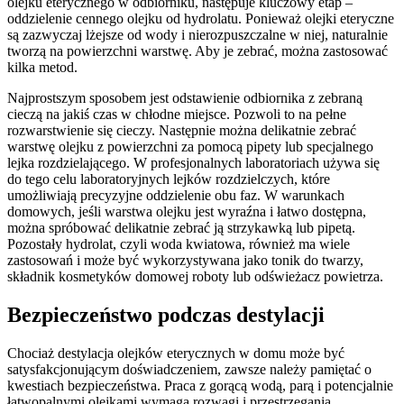
olejku eterycznego w odbiorniku, następuje kluczowy etap –
oddzielenie cennego olejku od hydrolatu. Ponieważ olejki eteryczne
są zazwyczaj lżejsze od wody i nierozpuszczalne w niej, naturalnie
tworzą na powierzchni warstwę. Aby je zebrać, można zastosować
kilka metod.
Najprostszym sposobem jest odstawienie odbiornika z zebraną
cieczą na jakiś czas w chłodne miejsce. Pozwoli to na pełne
rozwarstwienie się cieczy. Następnie można delikatnie zebrać
warstwę olejku z powierzchni za pomocą pipety lub specjalnego
lejka rozdzielającego. W profesjonalnych laboratoriach używa się
do tego celu laboratoryjnych lejków rozdzielczych, które
umożliwiają precyzyjne oddzielenie obu faz. W warunkach
domowych, jeśli warstwa olejku jest wyraźna i łatwo dostępna,
można spróbować delikatnie zebrać ją strzykawką lub pipetą.
Pozostały hydrolat, czyli woda kwiatowa, również ma wiele
zastosowań i może być wykorzystywana jako tonik do twarzy,
składnik kosmetyków domowej roboty lub odświeżacz powietrza.
Bezpieczeństwo podczas destylacji
Chociaż destylacja olejków eterycznych w domu może być
satysfakcjonującym doświadczeniem, zawsze należy pamiętać o
kwestiach bezpieczeństwa. Praca z gorącą wodą, parą i potencjalnie
łatwopalnymi olejkami wymaga rozwagi i przestrzegania