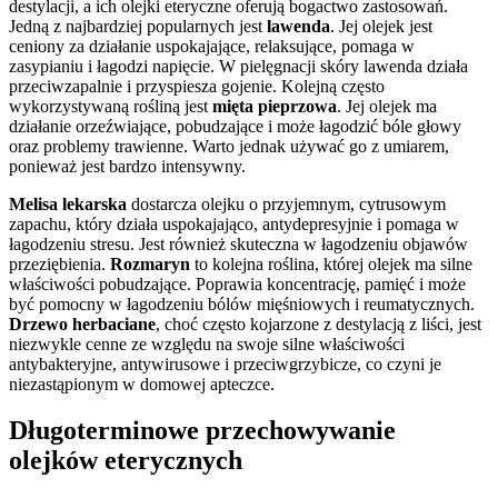
destylacji, a ich olejki eteryczne oferują bogactwo zastosowań.
Jedną z najbardziej popularnych jest
lawenda
. Jej olejek jest
ceniony za działanie uspokajające, relaksujące, pomaga w
zasypianiu i łagodzi napięcie. W pielęgnacji skóry lawenda działa
przeciwzapalnie i przyspiesza gojenie. Kolejną często
wykorzystywaną rośliną jest
mięta pieprzowa
. Jej olejek ma
działanie orzeźwiające, pobudzające i może łagodzić bóle głowy
oraz problemy trawienne. Warto jednak używać go z umiarem,
ponieważ jest bardzo intensywny.
Melisa lekarska
dostarcza olejku o przyjemnym, cytrusowym
zapachu, który działa uspokajająco, antydepresyjnie i pomaga w
łagodzeniu stresu. Jest również skuteczna w łagodzeniu objawów
przeziębienia.
Rozmaryn
to kolejna roślina, której olejek ma silne
właściwości pobudzające. Poprawia koncentrację, pamięć i może
być pomocny w łagodzeniu bólów mięśniowych i reumatycznych.
Drzewo herbaciane
, choć często kojarzone z destylacją z liści, jest
niezwykle cenne ze względu na swoje silne właściwości
antybakteryjne, antywirusowe i przeciwgrzybicze, co czyni je
niezastąpionym w domowej apteczce.
Długoterminowe przechowywanie
olejków eterycznych