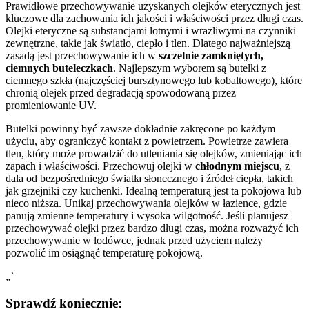
Prawidłowe przechowywanie uzyskanych olejków eterycznych jest
kluczowe dla zachowania ich jakości i właściwości przez długi czas.
Olejki eteryczne są substancjami lotnymi i wrażliwymi na czynniki
zewnętrzne, takie jak światło, ciepło i tlen. Dlatego najważniejszą
zasadą jest przechowywanie ich w
szczelnie zamkniętych,
ciemnych buteleczkach
. Najlepszym wyborem są butelki z
ciemnego szkła (najczęściej bursztynowego lub kobaltowego), które
chronią olejek przed degradacją spowodowaną przez
promieniowanie UV.
Butelki powinny być zawsze dokładnie zakręcone po każdym
użyciu, aby ograniczyć kontakt z powietrzem. Powietrze zawiera
tlen, który może prowadzić do utleniania się olejków, zmieniając ich
zapach i właściwości. Przechowuj olejki w
chłodnym miejscu
, z
dala od bezpośredniego światła słonecznego i źródeł ciepła, takich
jak grzejniki czy kuchenki. Idealną temperaturą jest ta pokojowa lub
nieco niższa. Unikaj przechowywania olejków w łazience, gdzie
panują zmienne temperatury i wysoka wilgotność. Jeśli planujesz
przechowywać olejki przez bardzo długi czas, można rozważyć ich
przechowywanie w lodówce, jednak przed użyciem należy
pozwolić im osiągnąć temperaturę pokojową.
„`
Sprawdź koniecznie: