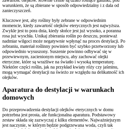
zawartość olejków. Równie cenne są dziko rosnące gatunki, pod
warunkiem, że są zbierane w sposób odpowiedzialny i z dala od
zanieczyszczeń.
Kluczowe jest, aby rośliny były zebrane w odpowiednim
momencie, kiedy zawartość olejków eterycznych jest najwyższa.
Zwykle jest to pora dnia, kiedy słońce jest już wysoko, a poranna
rosa już wyschła. Unikaj zbierania roślin po deszczu, ponieważ
nadmiar wilgoci może negatywnie wpłynąć na proces destylacji. Po
zebraniu, materiał roślinny powinien być szybko przetworzony lub
odpowiednio wysuszony. Suszenie powinno odbywać się w
przewiewnym, zacienionym miejscu, aby zachować olejki
eteryczne, które są wrażliwe na światło i wysoką temperaturę.
Niektóre części roślin, jak na przykład kwiaty róży czy jaśminu,
mogą wymagać destylacji na świeżo ze względu na delikatność ich
olejków.
Aparatura do destylacji w warunkach
domowych
Do przeprowadzenia destylacji olejków eterycznych w domu
potrzebna jest prosta, ale funkcjonalna aparatura. Podstawowy
zestaw składa się zazwyczaj z kilku elementów. Najważniejszym
jest naczynie, w którym będzie podgrzewana woda, czyli tak