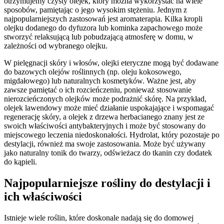
otrzymujemy czysty olejek, który można wykorzystać na wiele
sposobów, pamiętając o jego wysokim stężeniu. Jednym z
najpopularniejszych zastosowań jest aromaterapia. Kilka kropli
olejku dodanego do dyfuzora lub kominka zapachowego może
stworzyć relaksującą lub pobudzającą atmosferę w domu, w
zależności od wybranego olejku.
W pielęgnacji skóry i włosów, olejki eteryczne mogą być dodawane
do bazowych olejów roślinnych (np. oleju kokosowego,
migdałowego) lub naturalnych kosmetyków. Ważne jest, aby
zawsze pamiętać o ich rozcieńczeniu, ponieważ stosowanie
nierozcieńczonych olejków może podrażnić skórę. Na przykład,
olejek lawendowy może mieć działanie uspokajające i wspomagać
regenerację skóry, a olejek z drzewa herbacianego znany jest ze
swoich właściwości antybakteryjnych i może być stosowany do
miejscowego leczenia niedoskonałości. Hydrolat, który pozostaje po
destylacji, również ma swoje zastosowania. Może być używany
jako naturalny tonik do twarzy, odświeżacz do tkanin czy dodatek
do kąpieli.
Najpopularniejsze rośliny do destylacji i
ich właściwości
Istnieje wiele roślin, które doskonale nadają się do domowej