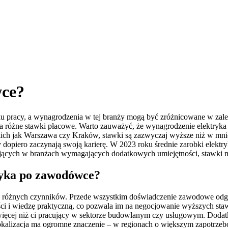
wce?
u pracy, a wynagrodzenia w tej branży mogą być zróżnicowane w zale
na różne stawki płacowe. Warto zauważyć, że wynagrodzenie elektryka
ch jak Warszawa czy Kraków, stawki są zazwyczaj wyższe niż w mnie
y dopiero zaczynają swoją karierę. W 2023 roku średnie zarobki elek
acujących w branżach wymagających dodatkowych umiejętności, stawki 
ryka po zawodówce?
e różnych czynników. Przede wszystkim doświadczenie zawodowe odg
ści i wiedzę praktyczną, co pozwala im na negocjowanie wyższych sta
więcej niż ci pracujący w sektorze budowlanym czy usługowym. Dodatk
kalizacja ma ogromne znaczenie – w regionach o większym zapotrzebo