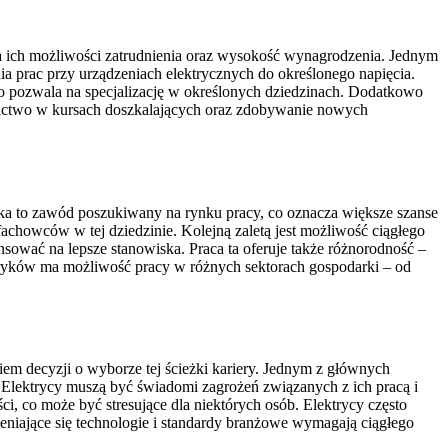
a ich możliwości zatrudnienia oraz wysokość wynagrodzenia. Jednym
 prac przy urządzeniach elektrycznych do określonego napięcia.
 co pozwala na specjalizację w określonych dziedzinach. Dodatkowo
stnictwo w kursach doszkalających oraz zdobywanie nowych
ryka to zawód poszukiwany na rynku pracy, co oznacza większe szanse
fachowców w tej dziedzinie. Kolejną zaletą jest możliwość ciągłego
ować na lepsze stanowiska. Praca ta oferuje także różnorodność –
tryków ma możliwość pracy w różnych sektorach gospodarki – od
m decyzji o wyborze tej ścieżki kariery. Jednym z głównych
 Elektrycy muszą być świadomi zagrożeń związanych z ich pracą i
i, co może być stresujące dla niektórych osób. Elektrycy często
niające się technologie i standardy branżowe wymagają ciągłego