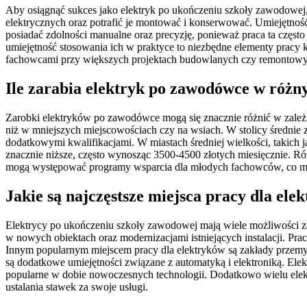
Aby osiągnąć sukces jako elektryk po ukończeniu szkoły zawodowej, i
elektrycznych oraz potrafić je montować i konserwować. Umiejętnoś
posiadać zdolności manualne oraz precyzję, ponieważ praca ta częst
umiejętność stosowania ich w praktyce to niezbędne elementy pracy
fachowcami przy większych projektach budowlanych czy remontowy
Ile zarabia elektryk po zawodówce w różn
Zarobki elektryków po zawodówce mogą się znacznie różnić w zależ
niż w mniejszych miejscowościach czy na wsiach. W stolicy średnie
dodatkowymi kwalifikacjami. W miastach średniej wielkości, takic
znacznie niższe, często wynosząc 3500-4500 złotych miesięcznie. Ró
mogą występować programy wsparcia dla młodych fachowców, co moż
Jakie są najczęstsze miejsca pracy dla el
Elektrycy po ukończeniu szkoły zawodowej mają wiele możliwości zat
w nowych obiektach oraz modernizacjami istniejących instalacji. Pr
Innym popularnym miejscem pracy dla elektryków są zakłady przemy
są dodatkowe umiejętności związane z automatyką i elektroniką. Elek
popularne w dobie nowoczesnych technologii. Dodatkowo wielu elektr
ustalania stawek za swoje usługi.