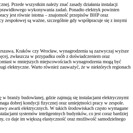
nej. Przede wszystkim należy znać zasady działania instalacji
la prawidłowego wykonywania zadań. Ponadto elektryk powinien
pracy jest równie istotna – znajomość przepisów BHP oraz
y zespołowej są ważne, szczególnie gdy współpracuje się z innymi
 Warszawa, Kraków czy Wrocław, wynagrodzenia są zazwyczaj wyższe
więcej, zwłaszcza w przypadku osób z doświadczeniem oraz
atomiast w mniejszych miejscowościach wynagrodzenia mogą być
ługi elektryczne. Warto również zauważyć, że w niektórych regionach
 w branży budowlanej, gdzie zajmują się instalacjami elektrycznymi
aga dobrej kondycji fizycznej oraz umiejętności pracy w zespole.
rawy awarii elektrycznych. W takich środowiskach często wymagane
stalacjami systemów inteligentnych budynków, co jest coraz bardziej
my, co daje im większą elastyczność oraz możliwość samodzielnego