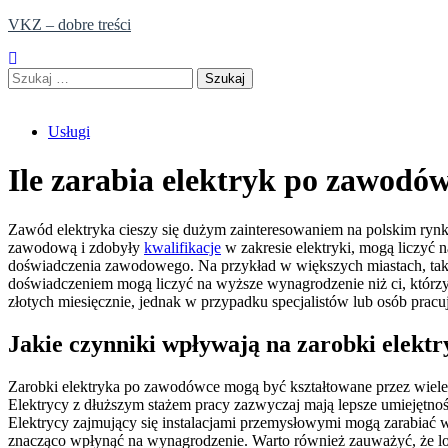
Skip
VKZ – dobre treści
to
content
Szukaj:
Usługi
Ile zarabia elektryk po zawodó
Zawód elektryka cieszy się dużym zainteresowaniem na polskim rynk
zawodową i zdobyły
kwalifikacje
w zakresie elektryki, mogą liczyć 
doświadczenia zawodowego. Na przykład w większych miastach, taki
doświadczeniem mogą liczyć na wyższe wynagrodzenie niż ci, którz
złotych miesięcznie, jednak w przypadku specjalistów lub osób pr
Jakie czynniki wpływają na zarobki elekt
Zarobki elektryka po zawodówce mogą być kształtowane przez wiel
Elektrycy z dłuższym stażem pracy zazwyczaj mają lepsze umiejętno
Elektrycy zajmujący się instalacjami przemysłowymi mogą zarabiać 
znacząco wpłynąć na wynagrodzenie. Warto również zauważyć, że lo