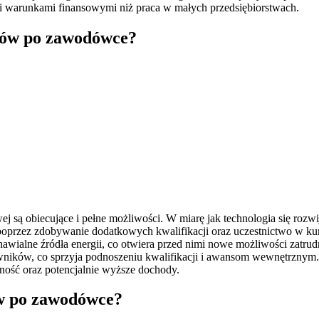
mi warunkami finansowymi niż praca w małych przedsiębiorstwach.
yków po zawodówce?
j są obiecujące i pełne możliwości. W miarę jak technologia się ro
y poprzez zdobywanie dodatkowych kwalifikacji oraz uczestnictwo w ku
nawialne źródła energii, co otwiera przed nimi nowe możliwości zatr
ników, co sprzyja podnoszeniu kwalifikacji i awansom wewnętrznym. 
zność oraz potencjalnie wyższe dochody.
ów po zawodówce?