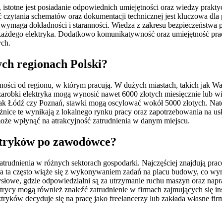
stotne jest posiadanie odpowiednich umiejętności oraz wiedzy praktycz
ć czytania schematów oraz dokumentacji technicznej jest kluczowa d
o wymaga dokładności i staranności. Wiedza z zakresu bezpieczeństwa 
 każdego elektryka. Dodatkowo komunikatywność oraz umiejętność prac
ch.
ych regionach Polski?
ności od regionu, w którym pracują. W dużych miastach, takich jak
 zarobki elektryka mogą wynosić nawet 6000 złotych miesięcznie lub 
h jak Łódź czy Poznań, stawki mogą oscylować wokół 5000 złotych. N
żnice te wynikają z lokalnego rynku pracy oraz zapotrzebowania na us
e wpłynąć na atrakcyjność zatrudnienia w danym miejscu.
ektryków po zawodówce?
rudnienia w różnych sektorach gospodarki. Najczęściej znajdują pracę
aca ta często wiąże się z wykonywaniem zadań na placu budowy, co wym
słowe, gdzie odpowiedzialni są za utrzymanie ruchu maszyn oraz nap
trycy mogą również znaleźć zatrudnienie w firmach zajmujących się in
yków decyduje się na pracę jako freelancerzy lub zakłada własne fir