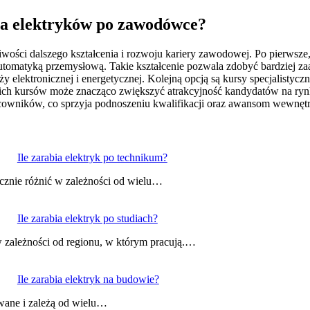
dla elektryków po zawodówce?
iwości dalszego kształcenia i rozwoju kariery zawodowej. Po pierwsz
utomatyką przemysłową. Takie kształcenie pozwala zdobyć bardziej z
lektronicznej i energetycznej. Kolejną opcją są kursy specjalistyczne
kich kursów może znacząco zwiększyć atrakcyjność kandydatów na rynk
cowników, co sprzyja podnoszeniu kwalifikacji oraz awansom wewnęt
Ile zarabia elektryk po technikum?
cznie różnić w zależności od wielu…
Ile zarabia elektryk po studiach?
 zależności od regionu, w którym pracują.…
Ile zarabia elektryk na budowie?
wane i zależą od wielu…