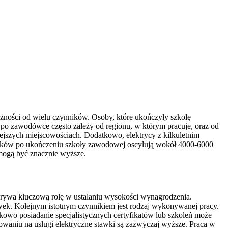
żności od wielu czynników. Osoby, które ukończyły szkołę
 po zawodówce często zależy od regionu, w którym pracuje, oraz od
jszych miejscowościach. Dodatkowo, elektrycy z kilkuletnim
tryków po ukończeniu szkoły zawodowej oscylują wokół 4000-6000
mogą być znacznie wyższe.
rywa kluczową rolę w ustalaniu wysokości wynagrodzenia.
wek. Kolejnym istotnym czynnikiem jest rodzaj wykonywanej pracy.
owo posiadanie specjalistycznych certyfikatów lub szkoleń może
waniu na usługi elektryczne stawki są zazwyczaj wyższe. Praca w