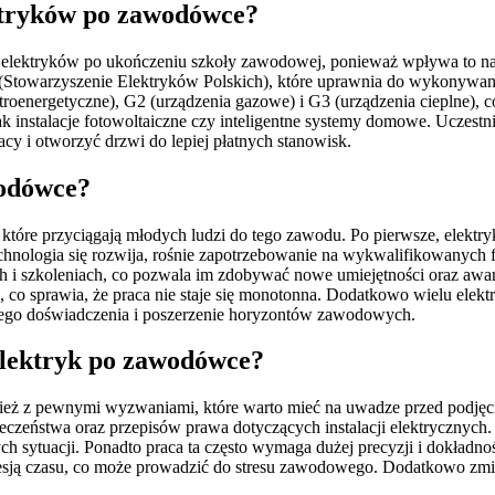
ektryków po zawodówce?
la elektryków po ukończeniu szkoły zawodowej, ponieważ wpływa to n
Stowarzyszenie Elektryków Polskich), które uprawnia do wykonywania
ektroenergetyczne), G2 (urządzenia gazowe) i G3 (urządzenia cieplne),
jak instalacje fotowoltaiczne czy inteligentne systemy domowe. Ucze
y i otworzyć drzwi do lepiej płatnych stanowisk.
wodówce?
 które przyciągają młodych ludzi do tego zawodu. Po pierwsze, elekt
technologia się rozwija, rośnie zapotrzebowanie na wykwalifikowanych 
 i szkoleniach, co pozwala im zdobywać nowe umiejętności oraz awans
co sprawia, że praca nie staje się monotonna. Dodatkowo wielu elek
nego doświadczenia i poszerzenie horyzontów zawodowych.
elektryk po zawodówce?
ież z pewnymi wyzwaniami, które warto mieć na uwadze przed podjęcie
czeństwa oraz przepisów prawa dotyczących instalacji elektrycznych.
h sytuacji. Ponadto praca ta często wymaga dużej precyzji i dokładnośc
esją czasu, co może prowadzić do stresu zawodowego. Dodatkowo zmie