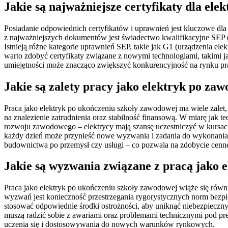
Jakie są najważniejsze certyfikaty dla el
Posiadanie odpowiednich certyfikatów i uprawnień jest kluczowe d
z najważniejszych dokumentów jest świadectwo kwalifikacyjne SEP (
Istnieją różne kategorie uprawnień SEP, takie jak G1 (urządzenia el
warto zdobyć certyfikaty związane z nowymi technologiami, takimi 
umiejętności może znacząco zwiększyć konkurencyjność na rynku prac
Jakie są zalety pracy jako elektryk po za
Praca jako elektryk po ukończeniu szkoły zawodowej ma wiele zalet,
na znalezienie zatrudnienia oraz stabilność finansową. W miarę jak 
rozwoju zawodowego – elektrycy mają szansę uczestniczyć w kursach
każdy dzień może przynieść nowe wyzwania i zadania do wykonania, 
budownictwa po przemysł czy usługi – co pozwala na zdobycie cen
Jakie są wyzwania związane z pracą jako 
Praca jako elektryk po ukończeniu szkoły zawodowej wiąże się równ
wyzwań jest konieczność przestrzegania rygorystycznych norm bezpie
stosować odpowiednie środki ostrożności, aby uniknąć niebezpiecznyc
muszą radzić sobie z awariami oraz problemami technicznymi pod pr
uczenia się i dostosowywania do nowych warunków rynkowych.