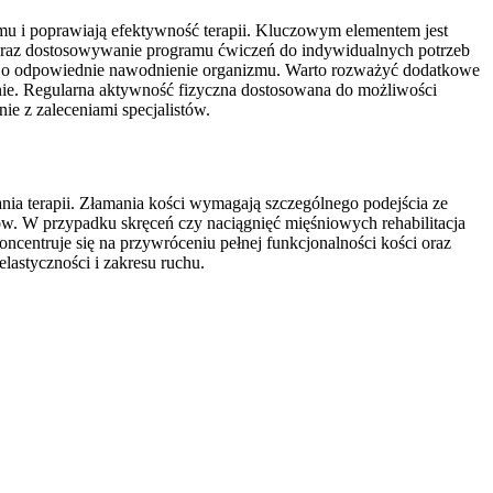
izmu i poprawiają efektywność terapii. Kluczowym elementem jest
w oraz dostosowywanie programu ćwiczeń do indywidualnych potrzeb
bać o odpowiednie nawodnienie organizmu. Warto rozważyć dodatkowe
ynie. Regularna aktywność fizyczna dostosowana do możliwości
e z zaleceniami specjalistów.
nia terapii. Złamania kości wymagają szczególnego podejścia ze
w. W przypadku skręceń czy naciągnięć mięśniowych rehabilitacja
oncentruje się na przywróceniu pełnej funkcjonalności kości oraz
astyczności i zakresu ruchu.