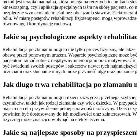
metod jest terapia manualna, która polega na ręcznych technikach s
kinesiotaping, czyli aplikacja specjalnych taśm na skórę pacjenta, co
bezpieczne wzmacnianie mięśni bez obciążania stawów. Elektroterapi
bólu. W miarę postępów rehabilitacji fizjoterapeuci mogą wprowadza
równowagę i koordynację ruchową.
Jakie są psychologiczne aspekty rehabilita
Rehabilitacja po złamaniu nogi to nie tylko proces fizyczny, ale tak
obawą przed ponownym urazem. Wsparcie psychologiczne może być kl
pacjentom radzić sobie z negatywnymi emocjami oraz motywować ich
być świadomi swoich postępów i sukcesów nawet tych najmniejszych
uczuciami oraz słuchanie innych może przynieść ulgę oraz poczucie p
Jak długo trwa rehabilitacja po złamaniu n
Rehabilitacja po złamaniu nogi u dzieci zazwyczaj przebiega szybcie
czynników, takich jak rodzaj złamania czy wiek dziecka. W przypadk
mająca na celu przywrócenie pełnej sprawności kończyny. Dzieci czę
powinien być dostosowany do ich możliwości oraz zainteresowań. Wa
fizycznej może znacząco wpłynąć na efekty leczenia.
Jakie są najlepsze sposoby na przyspieszen