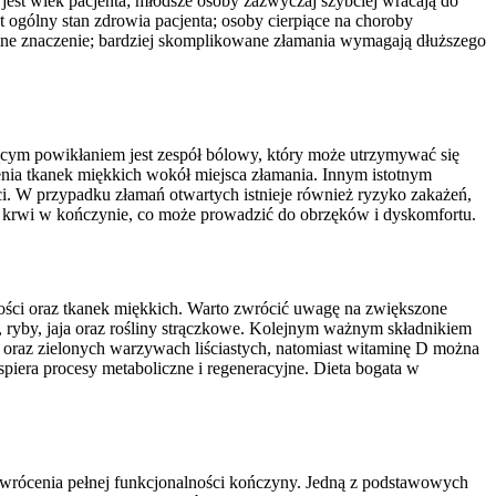
jest wiek pacjenta; młodsze osoby zazwyczaj szybciej wracają do
 ogólny stan zdrowia pacjenta; osoby cierpiące na choroby
omne znaczenie; bardziej skomplikowane złamania wymagają dłuższego
jącym powikłaniem jest zespół bólowy, który może utrzymywać się
enia tkanek miękkich wokół miejsca złamania. Innym istotnym
. W przypadku złamań otwartych istnieje również ryzyko zakażeń,
 krwi w kończynie, co może prowadzić do obrzęków i dyskomfortu.
kości oraz tkanek miękkich. Warto zwrócić uwagę na zwiększone
 ryby, jaja oraz rośliny strączkowe. Kolejnym ważnym składnikiem
h oraz zielonych warzywach liściastych, natomiast witaminę D można
iera procesy metaboliczne i regeneracyjne. Dieta bogata w
zywrócenia pełnej funkcjonalności kończyny. Jedną z podstawowych