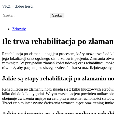
Skip
VKZ – dobre treści
to
Szukaj:
content
Zdrowie
Ile trwa rehabilitacja po złaman
Rehabilitacja po złamaniu nogi jest procesem, który może trwać od ki
jego lokalizacji oraz ogólnego stanu zdrowia pacjenta. Złamania otw
zamknięte. W przypadku złamań kości udowej czas rehabilitacji może
również, aby pacjent przestrzegał zaleceń lekarza oraz fizjoterapeut
Jakie są etapy rehabilitacji po złamaniu no
Rehabilitacja po złamaniu nogi składa się z kilku kluczowych etapów
kilku dni do kilku tygodni. W tym czasie pacjent powinien unikać obci
obejmuje ćwiczenia mające na celu przywrócenie ruchomości stawów or
Trzeci etap to intensywne ćwiczenia wzmacniające oraz trening funk
Jakie ćwiczenia są zalecane podczas rehabi