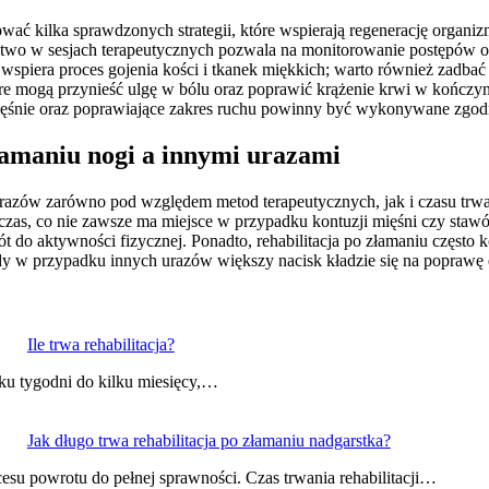
sować kilka sprawdzonych strategii, które wspierają regenerację organ
estnictwo w sesjach terapeutycznych pozwala na monitorowanie postępó
 wspiera proces gojenia kości i tkanek miękkich; warto również zad
tóre mogą przynieść ulgę w bólu oraz poprawić krążenie krwi w kończ
ęśnie oraz poprawiające zakres ruchu powinny być wykonywane zgodni
złamaniu nogi a innymi urazami
h urazów zarówno pod względem metod terapeutycznych, jak i czasu trwa
zas, co nie zawsze ma miejsce w przypadku kontuzji mięśni czy stawó
 do aktywności fizycznej. Ponadto, rehabilitacja po złamaniu często k
 w przypadku innych urazów większy nacisk kładzie się na poprawę el
Ile trwa rehabilitacja?
lku tygodni do kilku miesięcy,…
Jak długo trwa rehabilitacja po złamaniu nadgarstka?
esu powrotu do pełnej sprawności. Czas trwania rehabilitacji…