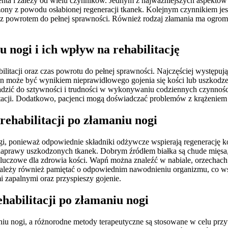
jenta i zależy od wielu czynników. Jednym z najważniejszych aspektów 
żony z powodu osłabionej regeneracji tkanek. Kolejnym czynnikiem jest
ci z powrotem do pełnej sprawności. Również rodzaj złamania ma ogr
u nogi i ich wpływ na rehabilitację
litacji oraz czas powrotu do pełnej sprawności. Najczęściej występu
ten może być wynikiem nieprawidłowego gojenia się kości lub uszkodz
adzić do sztywności i trudności w wykonywaniu codziennych czynności
tacji. Dodatkowo, pacjenci mogą doświadczać problemów z krążeniem
 rehabilitacji po złamaniu nogi
ogi, ponieważ odpowiednie składniki odżywcze wspierają regenerację 
naprawy uszkodzonych tkanek. Dobrym źródłem białka są chude mięsa,
 kluczowe dla zdrowia kości. Wapń można znaleźć w nabiale, orzechac
Należy również pamiętać o odpowiednim nawodnieniu organizmu, co wsp
 zapalnymi oraz przyspieszy gojenie.
ehabilitacji po złamaniu nogi
maniu nogi, a różnorodne metody terapeutyczne są stosowane w celu pr