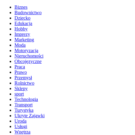
Biznes
Budownictwo
Dziecko
Edukacja
Hobby
Imprezy
Marketing
Moda
Motoryzacja
Nieruchomości
Obcojęzyczne
Praca
Prawo
Przemysł
Rolnictwo
Sklepy
sport
Technologia
Transport
Turystyka
Ukryte Zajawki
Uroda
Usługi
Wnętrza