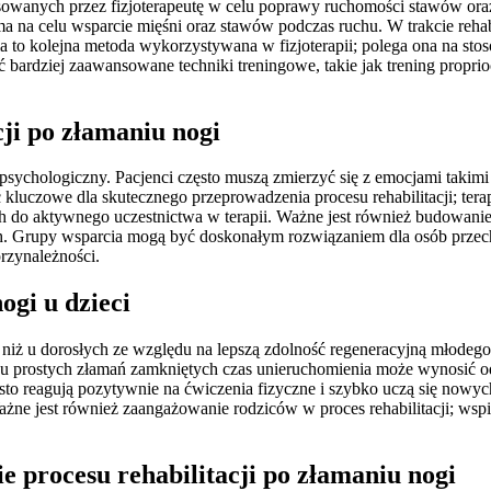
tosowanych przez fizjoterapeutę w celu poprawy ruchomości stawów ora
 ma na celu wsparcie mięśni oraz stawów podczas ruchu. W trakcie rehab
a to kolejna metoda wykorzystywana w fizjoterapii; polega ona na sto
ć bardziej zaawansowane techniki treningowe, takie jak trening propr
cji po złamaniu nogi
że psychologiczny. Pacjenci często muszą zmierzyć się z emocjami takim
uczowe dla skutecznego przeprowadzenia procesu rehabilitacji; tera
 do aktywnego uczestnictwa w terapii. Ważne jest również budowanie
. Grupy wsparcia mogą być doskonałym rozwiązaniem dla osób przech
rzynależności.
ogi u dzieci
j niż u dorosłych ze względu na lepszą zdolność regeneracyjną młodego 
u prostych złamań zamkniętych czas unieruchomienia może wynosić od 3
sto reagują pozytywnie na ćwiczenia fizyczne i szybko uczą się nowych
żne jest również zaangażowanie rodziców w proces rehabilitacji; ws
ie procesu rehabilitacji po złamaniu nogi