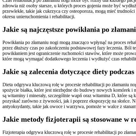
Czas rehabilitacji po złamaniu nogi może być różny dla każdego pac
zdrowia niż osoby starsze, u których proces gojenia może być wydłu
przewlekłe, takie jak cukrzyca czy osteoporoza, mogą mieć trudnoś
okresu unieruchomienia i rehabilitacji.
Jakie są najczęstsze powikłania po złamani
Powikłania po złamaniu nogi mogą znacząco wpłynąć na proces rehabi
przez dłuższy czas po zakończeniu podstawowej fazy leczenia. Ból 
powikłaniem jest ograniczenie ruchomości stawów, które może prow
które mogą wymagać dodatkowego leczenia i wydłużyć czas rehabili
Jakie są zalecenia dotyczące diety podczas
Dieta odgrywa kluczową rolę w procesie rehabilitacji po złamaniu n
spożycie białka, które jest niezbędne do budowy nowych komórek i 
są witaminy i minerały, szczególnie wapń oraz witamina D, które są
pozyskać zarówno z żywności, jak i poprzez ekspozycję na słońce. 
antyoksydanty, takie jak owoce i warzywa, pomoże w walce z stanami
Jakie metody fizjoterapii są stosowane w r
Fizjoterapia odgrywa kluczową rolę w procesie rehabilitacji po zła