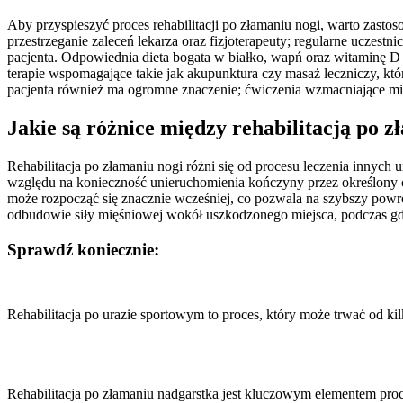
Aby przyspieszyć proces rehabilitacji po złamaniu nogi, warto zasto
przestrzeganie zaleceń lekarza oraz fizjoterapeuty; regularne ucz
pacjenta. Odpowiednia dieta bogata w białko, wapń oraz witaminę D
terapie wspomagające takie jak akupunktura czy masaż leczniczy, k
pacjenta również ma ogromne znaczenie; ćwiczenia wzmacniające mi
Jakie są różnice między rehabilitacją po 
Rehabilitacja po złamaniu nogi różni się od procesu leczenia innyc
względu na konieczność unieruchomienia kończyny przez określony c
może rozpocząć się znacznie wcześniej, co pozwala na szybszy powrót
odbudowie siły mięśniowej wokół uszkodzonego miejsca, podczas gdy
Sprawdź koniecznie:
Nawigacja
wpisu
Rehabilitacja po urazie sportowym to proces, który może trwać od ki
Rehabilitacja po złamaniu nadgarstka jest kluczowym elementem proc