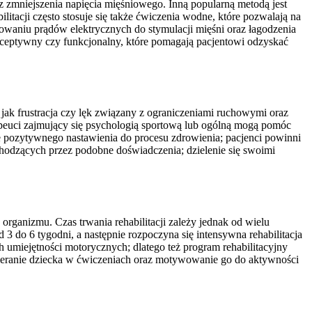
z zmniejszenia napięcia mięśniowego. Inną popularną metodą jest
ilitacji często stosuje się także ćwiczenia wodne, które pozwalają na
sowaniu prądów elektrycznych do stymulacji mięśni oraz łagodzenia
ioceptywny czy funkcjonalny, które pomagają pacjentowi odzyskać
i jak frustracja czy lęk związany z ograniczeniami ruchowymi oraz
peuci zajmujący się psychologią sportową lub ogólną mogą pomóc
 pozytywnego nastawienia do procesu zdrowienia; pacjenci powinni
odzących przez podobne doświadczenia; dzielenie się swoimi
organizmu. Czas trwania rehabilitacji zależy jednak od wielu
 do 6 tygodni, a następnie rozpoczyna się intensywna rehabilitacja
 umiejętności motorycznych; dlatego też program rehabilitacyjny
pieranie dziecka w ćwiczeniach oraz motywowanie go do aktywności