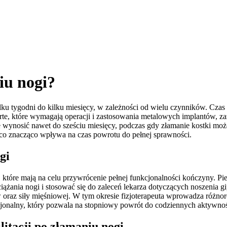
iu nogi?
lku tygodni do kilku miesięcy, w zależności od wielu czynników. Czas 
arte, które wymagają operacji i zastosowania metalowych implantów, za
 wynosić nawet do sześciu miesięcy, podczas gdy złamanie kostki może
y, co znacząco wpływa na czas powrotu do pełnej sprawności.
gi
, które mają na celu przywrócenie pełnej funkcjonalności kończyny. P
ążania nogi i stosować się do zaleceń lekarza dotyczących noszenia gip
az siły mięśniowej. W tym okresie fizjoterapeuta wprowadza różnorodn
cjonalny, który pozwala na stopniowy powrót do codziennych aktywnoś
litacji po złamaniu nogi