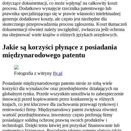
dotyczące dokumentacji, co może wpłynąć na całkowity koszt
procesu. Dodatkowo wynajęcie rzecznika patentowego lub
prawnika specjalizującego się w prawie własności intelektualnej
generuje dodatkowe koszty, ale często jest niezbędne dla
skutecznego przeprowadzenia procesu zgłoszenia. Koszt tłumaczeń
dokumentacji również należy uwzględnić, zwłaszcza jeśli ochrona
ma obejmować wiele krajów o różnych językach urzędowych.
Jakie są korzyści płynące z posiadania
międzynarodowego patentu
Fotografia z witryny
fjy.pl
Posiadanie międzynarodowego patentu niesie ze sobą wiele
korzyści dla wynalazców oraz przedsiębiorstw działających na
globalnym rynku. Przede wszystkim umożliwia to zabezpieczenie
innowacji przed kopiowaniem przez konkurencję w różnych
krajach, co jest kluczowe dla zachowania przewagi rynkowej i
rentowności firmy. Międzynarodowy patent zwiększa również
wartość przedsiębiorstwa; inwestorzy często preferują firmy
posiadające solidną ochronę prawną swoich produktów i
technologii. Dzięki temu łatwiej jest pozyskać finansowanie lub
partnerstwa biznesowe. Posiadanie takiego patentu ułatwia także