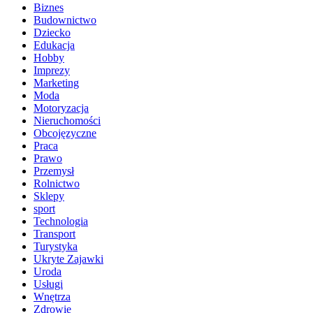
Biznes
Budownictwo
Dziecko
Edukacja
Hobby
Imprezy
Marketing
Moda
Motoryzacja
Nieruchomości
Obcojęzyczne
Praca
Prawo
Przemysł
Rolnictwo
Sklepy
sport
Technologia
Transport
Turystyka
Ukryte Zajawki
Uroda
Usługi
Wnętrza
Zdrowie