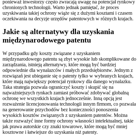
ponieważ inwestorzy często zwracają uwagę na potencjał rynkowy
chronionych technologii. Warto jednak pamiętać, że proces
uzyskiwania takiej ochrony wiąże się z dużymi kosztami i czasem
oczekiwania na decyzje urzędów patentowych w różnych krajach.
Jakie są alternatywy dla uzyskania
międzynarodowego patentu
W przypadku gdy koszty związane z uzyskaniem
międzynarodowego patentu są zbyt wysokie lub skomplikowane do
zarządzania, istnieją alternatywy, które mogą być bardziej
odpowiednie dla wynalazców i małych przedsiębiorstw. Jednym z
rozwiązań jest ubieganie się o patenty tylko w wybranych krajach,
które mają największy potencjał rynkowy dla danego wynalazku.
Taka strategia pozwala ograniczyć koszty i skupić się na
najważniejszych rynkach zamiast próbować zdobywać globalną
ochronę we wszystkich krajach jednocześnie. Inną opcją jest
rozważenie licencjonowania technologii innym firmom, co pozwala
na generowanie przychodów bez konieczności ponoszenia
wysokich kosztów związanych z uzyskaniem patentów. Można
także rozważyć inne formy ochrony własności intelektualnej, takie
jak prawa autorskie czy znaki towarowe, które mogą być mniej
kosztowne i łatwiejsze do uzyskania niż patenty.