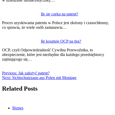
w dziedzinie farmaceutycznej.…
Ile się czeka na patent?
Proces uzyskiwania patentu w Polsce jest złożony i czasochłonny,
co sprawia, że wiele osób zastanawia…
Ile kosztuje OCP na tira?
OCP, czyli Odpowiedzialność Cywilna Przewoźnika, to
ubezpieczenie, które jest niezbędne dla każdego przedsiębiorcy
zajmującego się…
Previous:
Jak założyć patent?
Next:
Sichtschutzzaun aus Polen mit Montage
Related Posts
Biznes