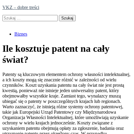
Skip
VKZ – dobre treści
to
Szukaj:
content
Biznes
Ile kosztuje patent na cały
świat?
Patenty są kluczowym elementem ochrony własności intelektualnej,
a ich koszty mogą się znacznie różnić w zależności od wielu
czynników. Koszt uzyskania patentu na cały świat nie jest prostą
kwestią, ponieważ nie istnieje jeden uniwersalny patent, który
obejmowałby wszystkie kraje. Zamiast tego, wynalazcy muszą
ubiegać się o patenty w poszczególnych krajach lub regionach.
Warto zaznaczyć, że istnieją różne systemy ochrony patentowej,
takie jak Europejski Urząd Patentowy czy Międzynarodowa
Organizacja Własności Intelektualnej, które umożliwiają uzyskanie
ochrony w wielu krajach jednocześnie. Koszty związane z
uzyskaniem patentu obejmują opłaty za zgłoszenie, badania oraz
utrzymanie patentu przez określony czas. W przypadku