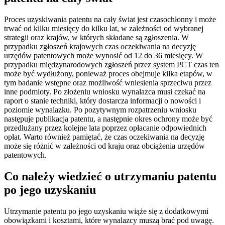
Proces uzyskiwania patentu na cały świat jest czasochłonny i może
trwać od kilku miesięcy do kilku lat, w zależności od wybranej
strategii oraz krajów, w których składane są zgłoszenia. W
przypadku zgłoszeń krajowych czas oczekiwania na decyzję
urzędów patentowych może wynosić od 12 do 36 miesięcy. W
przypadku międzynarodowych zgłoszeń przez system PCT czas ten
może być wydłużony, ponieważ proces obejmuje kilka etapów, w
tym badanie wstępne oraz możliwość wniesienia sprzeciwu przez
inne podmioty. Po złożeniu wniosku wynalazca musi czekać na
raport o stanie techniki, który dostarcza informacji o nowości i
poziomie wynalazku. Po pozytywnym rozpatrzeniu wniosku
następuje publikacja patentu, a następnie okres ochrony może być
przedłużany przez kolejne lata poprzez opłacanie odpowiednich
opłat. Warto również pamiętać, że czas oczekiwania na decyzję
może się różnić w zależności od kraju oraz obciążenia urzędów
patentowych.
Co należy wiedzieć o utrzymaniu patentu
po jego uzyskaniu
Utrzymanie patentu po jego uzyskaniu wiąże się z dodatkowymi
obowiązkami i kosztami, które wynalazcy muszą brać pod uwagę.