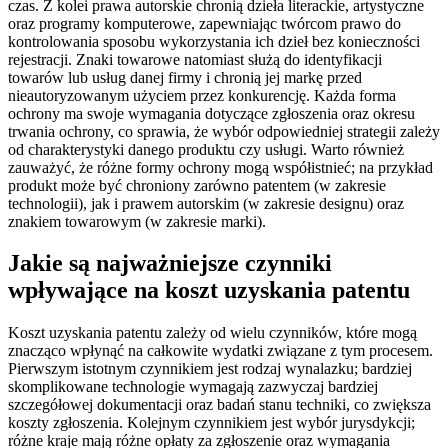
czas. Z kolei prawa autorskie chronią dzieła literackie, artystyczne
oraz programy komputerowe, zapewniając twórcom prawo do
kontrolowania sposobu wykorzystania ich dzieł bez konieczności
rejestracji. Znaki towarowe natomiast służą do identyfikacji
towarów lub usług danej firmy i chronią jej markę przed
nieautoryzowanym użyciem przez konkurencję. Każda forma
ochrony ma swoje wymagania dotyczące zgłoszenia oraz okresu
trwania ochrony, co sprawia, że wybór odpowiedniej strategii zależy
od charakterystyki danego produktu czy usługi. Warto również
zauważyć, że różne formy ochrony mogą współistnieć; na przykład
produkt może być chroniony zarówno patentem (w zakresie
technologii), jak i prawem autorskim (w zakresie designu) oraz
znakiem towarowym (w zakresie marki).
Jakie są najważniejsze czynniki
wpływające na koszt uzyskania patentu
Koszt uzyskania patentu zależy od wielu czynników, które mogą
znacząco wpłynąć na całkowite wydatki związane z tym procesem.
Pierwszym istotnym czynnikiem jest rodzaj wynalazku; bardziej
skomplikowane technologie wymagają zazwyczaj bardziej
szczegółowej dokumentacji oraz badań stanu techniki, co zwiększa
koszty zgłoszenia. Kolejnym czynnikiem jest wybór jurysdykcji;
różne kraje mają różne opłaty za zgłoszenie oraz wymagania