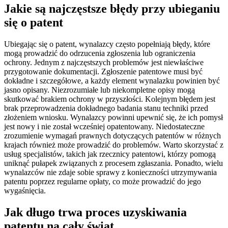
Jakie są najczęstsze błędy przy ubieganiu
się o patent
Ubiegając się o patent, wynalazcy często popełniają błędy, które
mogą prowadzić do odrzucenia zgłoszenia lub ograniczenia
ochrony. Jednym z najczęstszych problemów jest niewłaściwe
przygotowanie dokumentacji. Zgłoszenie patentowe musi być
dokładne i szczegółowe, a każdy element wynalazku powinien być
jasno opisany. Niezrozumiałe lub niekompletne opisy mogą
skutkować brakiem ochrony w przyszłości. Kolejnym błędem jest
brak przeprowadzenia dokładnego badania stanu techniki przed
złożeniem wniosku. Wynalazcy powinni upewnić się, że ich pomysł
jest nowy i nie został wcześniej opatentowany. Niedostateczne
zrozumienie wymagań prawnych dotyczących patentów w różnych
krajach również może prowadzić do problemów. Warto skorzystać z
usług specjalistów, takich jak rzecznicy patentowi, którzy pomogą
uniknąć pułapek związanych z procesem zgłaszania. Ponadto, wielu
wynalazców nie zdaje sobie sprawy z konieczności utrzymywania
patentu poprzez regularne opłaty, co może prowadzić do jego
wygaśnięcia.
Jak długo trwa proces uzyskiwania
patentu na cały świat