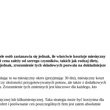
e osób zastanawia się jednak, ile właściwie kosztuje miesięczny
ż cena zależy od szeregu czynników, takich jak rodzaj diety,
j jednak, zrozumienie tych składowych pozwala na dokładniejsze
ając to na miesięczny okres (przyjmując 30 dni), miesięczny koszt
w czy złożoności przygotowywanych potraw, ale także z dodatkowych
a. Zrozumienie tych zmiennych jest kluczowe dla każdego, kto
ęcznej lub kilkumiesięcznej. Taka strategia może być korzystna dla
rt i porównanie cen poszczególnych firm jest zatem absolutnie