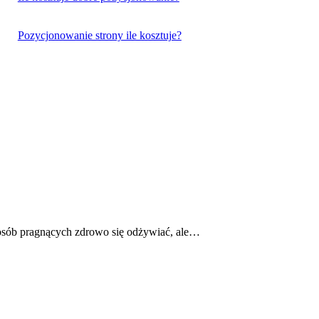
Pozycjonowanie strony ile kosztuje?
d osób pragnących zdrowo się odżywiać, ale…