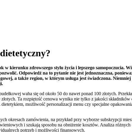
 dietetyczny?
k w kierunku zdrowszego stylu życia i lepszego samopoczucia. Wiel
e pozwolić. Odpowiedź na to pytanie nie jest jednoznaczna, poniewa
ngowej, a także region, w którym usługa jest świadczona. Niemnie
i.
pudełkowej waha się od około 50 do nawet ponad 100 złotych. Przekład
złotych. Ta rozpiętość cenowa wynika nie tylko z jakości składnikó
 z dietetykiem, możliwość personalizacji menu czy specjalne opakowani
szych okresach zamówienia, na przykład przy wyborze subskrypcji miesi
niowych i szukają sposobu na obniżenie kosztów. Analiza różnych ofe
idualnych potrzeb i możliwości finansowych.