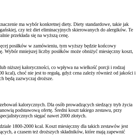
naczenie ma wybór konkretnej diety. Diety standardowe, takie jak
egańskiej, czy też diet eliminacyjnych skierowanych do alergików. Te
alnie przekłada się na wyższą cenę.
m więcej posiłków w zamówieniu, tym wyższy będzie końcowy
cję. Wybór mniejszej liczby posiłków może obniżyć miesięczny koszt,
ub niższej kaloryczności, co wpływa na wielkość porcji i rodzaj
kcal), choć nie jest to regułą, gdyż cena zależy również od jakości i
ch będą zazwyczaj droższe.
rzebowań kalorycznych. Dla osób prowadzących siedzący tryb życia
stanowią podstawową ofertę. Średni koszt takiego zestawu, przy
pecjalistycznych sięgać nawet 2000 złotych.
dziale 1800-2000 kcal. Koszt miesięczny dla takich zestawów jest
cących, a czasem też droższych składników, które mają zapewnić