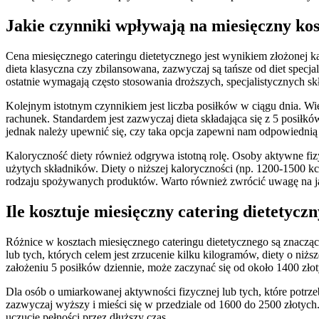
Jakie czynniki wpływają na miesięczny kos
Cena miesięcznego cateringu dietetycznego jest wynikiem złożonej ka
dieta klasyczna czy zbilansowana, zazwyczaj są tańsze od diet specja
ostatnie wymagają często stosowania droższych, specjalistycznych s
Kolejnym istotnym czynnikiem jest liczba posiłków w ciągu dnia. W
rachunek. Standardem jest zazwyczaj dieta składająca się z 5 posiłkó
jednak należy upewnić się, czy taka opcja zapewni nam odpowiednią
Kaloryczność diety również odgrywa istotną rolę. Osoby aktywne fizy
użytych składników. Diety o niższej kaloryczności (np. 1200-1500 kca
rodzaju spożywanych produktów. Warto również zwrócić uwagę na jak
Ile kosztuje miesięczny catering dietetyc
Różnice w kosztach miesięcznego cateringu dietetycznego są znaczą
lub tych, których celem jest zrzucenie kilku kilogramów, diety o niż
założeniu 5 posiłków dziennie, może zaczynać się od około 1400 zło
Dla osób o umiarkowanej aktywności fizycznej lub tych, które potrze
zazwyczaj wyższy i mieści się w przedziale od 1600 do 2500 złotych
uczucie pełności przez dłuższy czas.