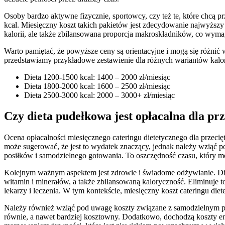
Osoby bardzo aktywne fizycznie, sportowcy, czy też te, które chcą p
kcal. Miesięczny koszt takich pakietów jest zdecydowanie najwyższy 
kalorii, ale także zbilansowana proporcja makroskładników, co wyma
Warto pamiętać, że powyższe ceny są orientacyjne i mogą się różnić 
przedstawiamy przykładowe zestawienie dla różnych wariantów kalo
Dieta 1200-1500 kcal: 1400 – 2000 zł/miesiąc
Dieta 1800-2000 kcal: 1600 – 2500 zł/miesiąc
Dieta 2500-3000 kcal: 2000 – 3000+ zł/miesiąc
Czy dieta pudełkowa jest opłacalna dla p
Ocena opłacalności miesięcznego cateringu dietetycznego dla przec
może sugerować, że jest to wydatek znaczący, jednak należy wziąć p
posiłków i samodzielnego gotowania. To oszczędność czasu, który mo
Kolejnym ważnym aspektem jest zdrowie i świadome odżywianie. Di
witamin i minerałów, a także zbilansowaną kaloryczność. Eliminuj
lekarzy i leczenia. W tym kontekście, miesięczny koszt cateringu di
Należy również wziąć pod uwagę koszty związane z samodzielnym pr
równie, a nawet bardziej kosztowny. Dodatkowo, dochodzą koszty en