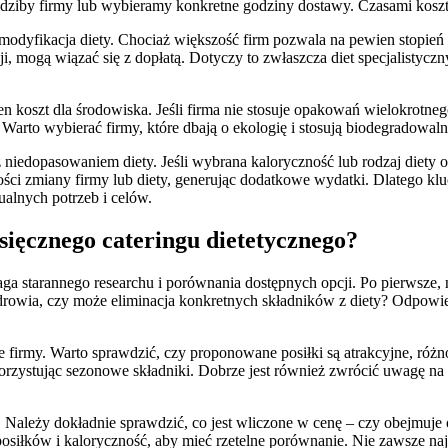
dziby firmy lub wybieramy konkretne godziny dostawy. Czasami koszt t
odyfikacja diety. Chociaż większość firm pozwala na pewien stopień 
, mogą wiązać się z dopłatą. Dotyczy to zwłaszcza diet specjalistyc
koszt dla środowiska. Jeśli firma nie stosuje opakowań wielokrotneg
arto wybierać firmy, które dbają o ekologię i stosują biodegradowaln
niedopasowaniem diety. Jeśli wybrana kaloryczność lub rodzaj diety 
ści zmiany firmy lub diety, generując dodatkowe wydatki. Dlatego kluc
alnych potrzeb i celów.
sięcznego cateringu dietetycznego?
 starannego researchu i porównania dostępnych opcji. Po pierwsze, nal
rowia, czy może eliminacja konkretnych składników z diety? Odpowied
e firmy. Warto sprawdzić, czy proponowane posiłki są atrakcyjne, r
zystując sezonowe składniki. Dobrze jest również zwrócić uwagę na o
Należy dokładnie sprawdzić, co jest wliczone w cenę – czy obejmuje 
posiłków i kaloryczność, aby mieć rzetelne porównanie. Nie zawsze najt