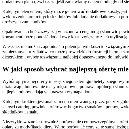
dodatkowo płatna, zwłaszcza jeśli zamawiamy na teren odległy od sie
Kolejnym elementem, który może generować dodatkowe koszty, jest m
wykluczenie konkretnych składników lub dodanie dodatkowych porcji
droższych zamienników.
Opakowania, choć zazwyczaj wliczone w cenę, mogą stanowić pewien 
konsument może ponosić dodatkowy koszt związany z ich utylizacją. W
Wreszcie, nie można zapominać o potencjalnym koszcie związanym z 
zamierzonych rezultatów, co może prowadzić do frustracji i konieczno
dietetykiem i wybór rozwiązania najlepiej dopasowanego do indywidu
W jaki sposób wybrać najlepszą ofertę mie
Wybór optymalnej oferty miesięcznego cateringu dietetycznego wymaga
utrata wagi, budowanie masy mięśniowej, poprawa ogólnego stanu zd
najlepiej odpowiadających naszym wymaganiom.
Kolejnym krokiem jest analiza menu oferowanego przez poszczególn
jakości catering powinien oferować bogactwo smaków i potraw, wykor
składników i smaku.
Niezwykle ważne jest również porównanie cen poszczególnych ofert. 
opłaty za modyfikacje diety. Warto porównać ceny za tę samą liczbę 