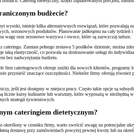
domach. Catering dietetyczny, dzięki zaplanowanym porcjom, minimal
graniczonym budżecie?
zbyt wysoki, istnieje kilka alternatywnych rozwiązań, które pozwalają
ych, sezonowych produktów. Planowanie jadłospisu na cały tydzień 
na wagę oraz sezonowe warzywa i owoce, które są zazwyczaj tańsze.
 cateringu. Zamiast pełnego zestawu 5 posiłków dziennie, można zdec
je taką elastyczność, co pozwala na dostosowanie usługi do indywidua
iem bez nadwyrężania budżetu.
ele firm cateringowych oferuje zniżki dla nowych klientów, programy l
że przynieść znaczące oszczędności. Niektóre firmy oferują również 
zy, jeśli jest dostępny w miejscu pracy. Często takie opcje są subsyd
są liczne kursy kulinarne lub warsztaty, które wyposażą w niezbędną 
nych strategii żywieniowych.
cznym cateringiem dietetycznym?
sno określony w cenniku firmy, warto zwrócić uwagę na potencjalne uk
ezpłatną dostawę przy zamówieniach powyżej pewnej kwoty lub na okr