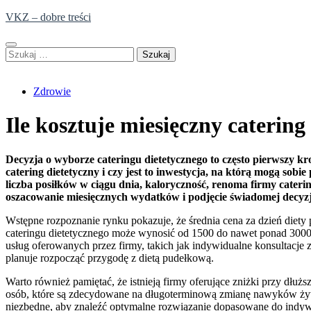
Skip
VKZ – dobre treści
to
content
Szukaj:
Zdrowie
Ile kosztuje miesięczny catering
Decyzja o wyborze cateringu dietetycznego to często pierwszy kro
catering dietetyczny i czy jest to inwestycja, na którą mogą sobi
liczba posiłków w ciągu dnia, kaloryczność, renoma firmy cateri
oszacowanie miesięcznych wydatków i podjęcie świadomej decyzj
Wstępne rozpoznanie rynku pokazuje, że średnia cena za dzień diety 
cateringu dietetycznego może wynosić od 1500 do nawet ponad 3000 
usług oferowanych przez firmy, takich jak indywidualne konsultacje
planuje rozpocząć przygodę z dietą pudełkową.
Warto również pamiętać, że istnieją firmy oferujące zniżki przy dłuż
osób, które są zdecydowane na długoterminową zmianę nawyków żywie
niezbędne, aby znaleźć optymalne rozwiązanie dopasowane do indyw