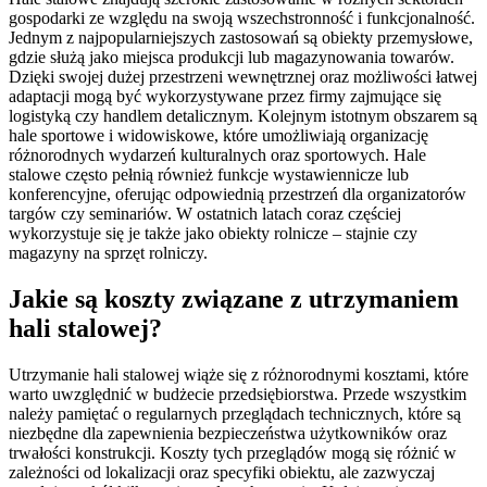
gospodarki ze względu na swoją wszechstronność i funkcjonalność.
Jednym z najpopularniejszych zastosowań są obiekty przemysłowe,
gdzie służą jako miejsca produkcji lub magazynowania towarów.
Dzięki swojej dużej przestrzeni wewnętrznej oraz możliwości łatwej
adaptacji mogą być wykorzystywane przez firmy zajmujące się
logistyką czy handlem detalicznym. Kolejnym istotnym obszarem są
hale sportowe i widowiskowe, które umożliwiają organizację
różnorodnych wydarzeń kulturalnych oraz sportowych. Hale
stalowe często pełnią również funkcje wystawiennicze lub
konferencyjne, oferując odpowiednią przestrzeń dla organizatorów
targów czy seminariów. W ostatnich latach coraz częściej
wykorzystuje się je także jako obiekty rolnicze – stajnie czy
magazyny na sprzęt rolniczy.
Jakie są koszty związane z utrzymaniem
hali stalowej?
Utrzymanie hali stalowej wiąże się z różnorodnymi kosztami, które
warto uwzględnić w budżecie przedsiębiorstwa. Przede wszystkim
należy pamiętać o regularnych przeglądach technicznych, które są
niezbędne dla zapewnienia bezpieczeństwa użytkowników oraz
trwałości konstrukcji. Koszty tych przeglądów mogą się różnić w
zależności od lokalizacji oraz specyfiki obiektu, ale zazwyczaj