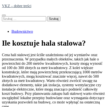
Skip
VKZ – dobre treści
to
content
Szukaj:
Budownictwo
Ile kosztuje hala stalowa?
Cena hali stalowej jest ściśle uzależniona od jej wymiarów oraz
przeznaczenia. W przypadku małych obiektów, takich jak hale o
powierzchni do 200 metrów kwadratowych, koszty mogą wynosić
od 100 do 300 złotych za metr kwadratowy. Z kolei większe
konstrukcje, które mają powierzchnię przekraczającą 1000 metrów
kwadratowych, mogą kosztować znacznie więcej, nawet do 500
złotych za metr kwadratowy. Warto również zwrócić uwagę na
dodatkowe elementy, takie jak izolacja, systemy wentylacyjne czy
instalacje elektryczne, które mogą znacząco podnieść całkowity
koszt budowy. Przy planowaniu zakupu hali stalowej warto również
uwzględnić lokalne przepisy budowlane oraz wymagania dotyczące
uzyskania pozwoleń na budowę, co może wpłynąć na ostateczną
cenę.