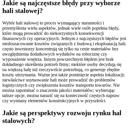
Jakie są najczęstsze błędy przy wyborze
hali stalowej?
Wybór hali stalowej to proces wymagający staranności i
przemyślenia wielu aspektów, jednak wiele osób popełnia błędy,
które mogą prowadzić do niekorzystnych konsekwencji
finansowych czy operacyjnych. Jednym z najczęstszych błędów jest
niedoszacowanie kosztów związanych z budową i eksploatacją hali;
często inwestorzy koncentrują się tylko na cenie materiałów bez
uwzględnienia dodatkowych wydatków na robociznę czy
wyposażenie wnętrza. Innym powszechnym błędem jest brak
dokładnego określenia potrzeb firmy; niektóre osoby decydują się
na większą halę niż rzeczywiście potrzebują, co generuje zbędne
koszty utrzymania. Ważne jest także pominięcie aspektu lokalizacji;
niewłaściwe usytuowanie hali może prowadzić do problemów
logistycznych czy zwiększenia kosztów transportu towarów. Nie
można zapominać o znaczeniu jakości materiałów; wybierając
tańsze opcje, można narazić się na konieczność częstych napraw
czy wymiany elementów konstrukcyjnych w przyszłości.
Jakie są perspektywy rozwoju rynku hal
stalowych?