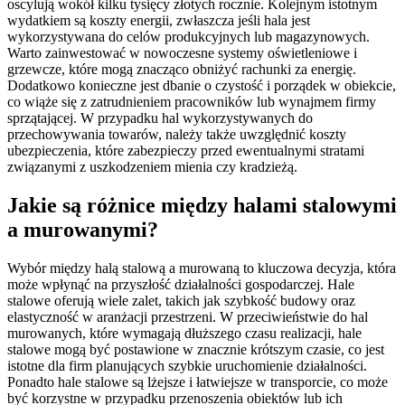
oscylują wokół kilku tysięcy złotych rocznie. Kolejnym istotnym
wydatkiem są koszty energii, zwłaszcza jeśli hala jest
wykorzystywana do celów produkcyjnych lub magazynowych.
Warto zainwestować w nowoczesne systemy oświetleniowe i
grzewcze, które mogą znacząco obniżyć rachunki za energię.
Dodatkowo konieczne jest dbanie o czystość i porządek w obiekcie,
co wiąże się z zatrudnieniem pracowników lub wynajmem firmy
sprzątającej. W przypadku hal wykorzystywanych do
przechowywania towarów, należy także uwzględnić koszty
ubezpieczenia, które zabezpieczy przed ewentualnymi stratami
związanymi z uszkodzeniem mienia czy kradzieżą.
Jakie są różnice między halami stalowymi
a murowanymi?
Wybór między halą stalową a murowaną to kluczowa decyzja, która
może wpłynąć na przyszłość działalności gospodarczej. Hale
stalowe oferują wiele zalet, takich jak szybkość budowy oraz
elastyczność w aranżacji przestrzeni. W przeciwieństwie do hal
murowanych, które wymagają dłuższego czasu realizacji, hale
stalowe mogą być postawione w znacznie krótszym czasie, co jest
istotne dla firm planujących szybkie uruchomienie działalności.
Ponadto hale stalowe są lżejsze i łatwiejsze w transporcie, co może
być korzystne w przypadku przenoszenia obiektów lub ich