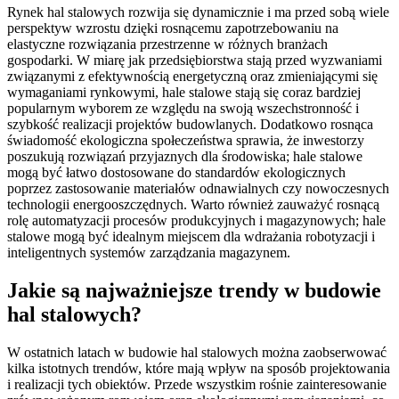
Rynek hal stalowych rozwija się dynamicznie i ma przed sobą wiele
perspektyw wzrostu dzięki rosnącemu zapotrzebowaniu na
elastyczne rozwiązania przestrzenne w różnych branżach
gospodarki. W miarę jak przedsiębiorstwa stają przed wyzwaniami
związanymi z efektywnością energetyczną oraz zmieniającymi się
wymaganiami rynkowymi, hale stalowe stają się coraz bardziej
popularnym wyborem ze względu na swoją wszechstronność i
szybkość realizacji projektów budowlanych. Dodatkowo rosnąca
świadomość ekologiczna społeczeństwa sprawia, że inwestorzy
poszukują rozwiązań przyjaznych dla środowiska; hale stalowe
mogą być łatwo dostosowane do standardów ekologicznych
poprzez zastosowanie materiałów odnawialnych czy nowoczesnych
technologii energooszczędnych. Warto również zauważyć rosnącą
rolę automatyzacji procesów produkcyjnych i magazynowych; hale
stalowe mogą być idealnym miejscem dla wdrażania robotyzacji i
inteligentnych systemów zarządzania magazynem.
Jakie są najważniejsze trendy w budowie
hal stalowych?
W ostatnich latach w budowie hal stalowych można zaobserwować
kilka istotnych trendów, które mają wpływ na sposób projektowania
i realizacji tych obiektów. Przede wszystkim rośnie zainteresowanie