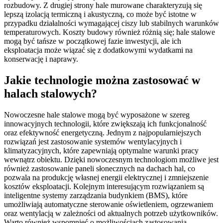
rozbudowy. Z drugiej strony hale murowane charakteryzują się
lepszą izolacją termiczną i akustyczną, co może być istotne w
przypadku działalności wymagającej ciszy lub stabilnych warunków
temperaturowych. Koszty budowy również różnią się; hale stalowe
mogą być tańsze w początkowej fazie inwestycji, ale ich
eksploatacja może wiązać się z dodatkowymi wydatkami na
konserwację i naprawy.
Jakie technologie można zastosować w
halach stalowych?
Nowoczesne hale stalowe mogą być wyposażone w szereg
innowacyjnych technologii, które zwiększają ich funkcjonalność
oraz efektywność energetyczną. Jednym z najpopularniejszych
rozwiązań jest zastosowanie systemów wentylacyjnych i
klimatyzacyjnych, które zapewniają optymalne warunki pracy
wewnątrz obiektu. Dzięki nowoczesnym technologiom możliwe jest
również zastosowanie paneli słonecznych na dachach hal, co
pozwala na produkcję własnej energii elektrycznej i zmniejszenie
kosztów eksploatacji. Kolejnym interesującym rozwiązaniem są
inteligentne systemy zarządzania budynkiem (BMS), które
umożliwiają automatyczne sterowanie oświetleniem, ogrzewaniem
oraz wentylacją w zależności od aktualnych potrzeb użytkowników.
Warto również wspomnieć o możliwościach zastosowania