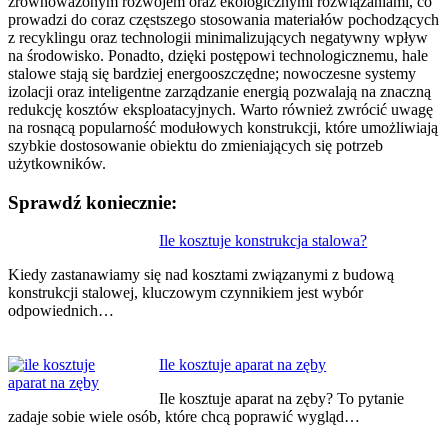
zrównoważonym rozwojem oraz ekologicznymi rozwiązaniami, co
prowadzi do coraz częstszego stosowania materiałów pochodzących
z recyklingu oraz technologii minimalizujących negatywny wpływ
na środowisko. Ponadto, dzięki postępowi technologicznemu, hale
stalowe stają się bardziej energooszczędne; nowoczesne systemy
izolacji oraz inteligentne zarządzanie energią pozwalają na znaczną
redukcję kosztów eksploatacyjnych. Warto również zwrócić uwagę
na rosnącą popularność modułowych konstrukcji, które umożliwiają
szybkie dostosowanie obiektu do zmieniających się potrzeb
użytkowników.
Sprawdź koniecznie:
Nawigacja
Ile kosztuje konstrukcja stalowa?
wpisu
Kiedy zastanawiamy się nad kosztami związanymi z budową
konstrukcji stalowej, kluczowym czynnikiem jest wybór
odpowiednich…
Ile kosztuje aparat na zęby
Ile kosztuje aparat na zęby? To pytanie
zadaje sobie wiele osób, które chcą poprawić wygląd…